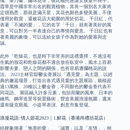
瑰、康乃馨、繡球花等，彼此襯托會讓女孩愛不釋手。
霞草是中國非常出名的觀賞植物，其有一個別名大家肯
定很熟悉，那就是滿天星，其花色顏色多變美麗，不僅
僅用於觀賞，還被花店大範圍的用於切花。 千日紅，代
表著「不滅的愛」，它的名字「千日」就有著美好的寓
意，可以對另一半表達自己的專情與愛意。 千日紅也有
著美麗的象徵，可以送給女孩子作為對她的愛慕與忠
誠。
此外「乾燥花」也是時下非常夯的送禮選擇，不過沒有
生氣的假花和乾燥花都不適合放在臥室中，風水上容易
影響夫妻、戀人之間的關係，也有容易遭爛桃花的說
法。 2023士林官邸鬱金香展以「遇見愛」為主題，以經
典的邂逅場景，打造出各式遇見愛的主題展區，栽植超
過13萬株、20種以上鬱金香，不同顏色的鬱金香代表不
同花語。 展區融入許多元素，包括荷蘭的風車、日本的
繪馬、鋼琴造景等裝置藝術，營造美麗浪漫氛圍，週末
還有薩克斯風、小提琴表演、創意市集登場。
浪漫花語: 情人節花2023｜1.鮮花（香港尚禮坊花店）
桔梗象徵著「無盡的愛」、「誠實」以及「友情」，例