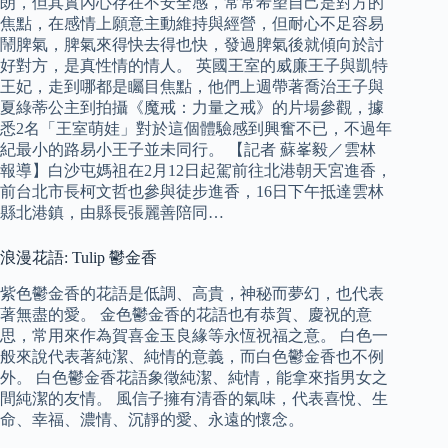
朗，但其實內心存在不安全感，常常希望自己是對方的
焦點，在感情上願意主動維持與經營，但耐心不足容易
鬧脾氣，脾氣來得快去得也快，發過脾氣後就傾向於討
好對方，是真性情的情人。 英國王室的威廉王子與凱特
王妃，走到哪都是矚目焦點，他們上週帶著喬治王子與
夏綠蒂公主到拍攝《魔戒：力量之戒》的片場參觀，據
悉2名「王室萌娃」對於這個體驗感到興奮不已，不過年
紀最小的路易小王子並未同行。 【記者 蘇峯毅／雲林
報導】白沙屯媽祖在2月12日起駕前往北港朝天宮進香，
前台北市長柯文哲也參與徒步進香，16日下午抵達雲林
縣北港鎮，由縣長張麗善陪同…
浪漫花語: Tulip 鬱金香
紫色鬱金香的花語是低調、高貴，神秘而夢幻，也代表
著無盡的愛。 金色鬱金香的花語也有恭賀、慶祝的意
思，常用來作為賀喜金玉良緣等永恆祝福之意。 白色一
般來說代表著純潔、純情的意義，而白色鬱金香也不例
外。 白色鬱金香花語象徵純潔、純情，能拿來指男女之
間純潔的友情。 風信子擁有清香的氣味，代表喜悅、生
命、幸福、濃情、沉靜的愛、永遠的懷念。