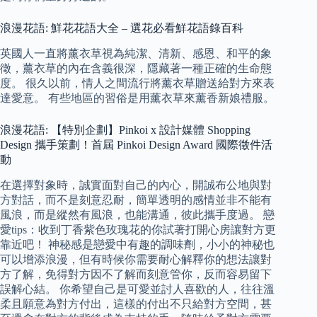
浪漫花語: 鮮花花語大全 – 選花必看鮮花語錄百科
英國人一直將薰衣草視為純潔、清新、感恩、和平的象
徵，薰衣草的內在含義很深，隱藏著一種正確的生命態
度。 很久以前，情人之間流行將薰衣草贈送給對方來表
達愛意。 有些地區的習俗是用薰衣草來薰香新娘禮服。
浪漫花語: 【特別企劃】Pinkoi x 設計媒體 Shopping
Design 攜手策劃！首屆 Pinkoi Design Award 國際徵件活
動
在選擇對象時，誠實面對自己的內心，開誠布公地與對
方對話，而不是刻意忍耐，簡單透明的感情並非不能有
風浪，而是縱然有風浪，也能溝通，彼此攜手度過。 戀
愛tips：收到丁香紫色玫瑰花的你試著打開心房讓對方更
靠近吧！ 神秘感是戀愛中有趣的調味劑，小小的神秘也
可以增添浪漫，但有時候你需要耐心解釋你的想法讓對
方了解，免得對方因不了解而刻意管你，反而容易留下
誤解心結。 你希望自己是可愛並討人喜歡的人，往往溫
柔且願意為對方付出，這樣的付出不只給對方空間，甚