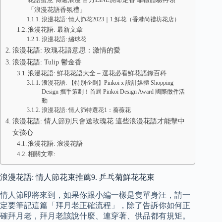
「浪漫花語香氛禮」
浪漫花語: 情人節花2023｜1.鮮花（香港尚禮坊花店）
浪漫花語: 最新文章
浪漫花語: 繡球花
浪漫花語: 玫瑰花語意思：激情的愛
浪漫花語: Tulip 鬱金香
浪漫花語: 鮮花花語大全 – 選花必看鮮花語錄百科
浪漫花語: 【特別企劃】Pinkoi x 設計媒體 Shopping
Design 攜手策劃！首屆 Pinkoi Design Award 國際徵件活
動
浪漫花語: 情人節特選花1：薔薇花
浪漫花語: 情人節別只會送玫瑰花 這些浪漫花語才能擊中
女孩心
浪漫花語: 浪漫花語
相關文章:
浪漫花語: 情人節花束推薦9. 乒乓菊鮮花花束
情人節即將來到，如果你跟小編一樣是隻單身汪，請一
定要筆記這篇「拜月老正確流程」，除了告訴你如何正
確拜月老，拜月老該說什麼、連穿著、供品都有規矩。