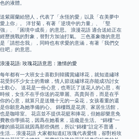
色的液體。
送紫羅蘭給戀人，代表了「永恆的愛」以及「在美夢中
愛上你」。 洋甘菊，有著「逆境中的力量」、「堅
強」、「困境中成長」的意思。 浪漫花語 適合送給正在
經歷挑戰的對象，替對方加油打氣。 三色堇象徵的意思
是「請想念我」，同時也有求愛的意涵，有著「我們交
往吧」的意思。
浪漫花語: 玫瑰花語意思：激情的愛
每年都有一大班女士喜歡到韓國賞繡球花，就知道繡球
花受到不少女士的青睞，情人節送繡球花亦能成功討女
士歡心。 送花是一份心意，也寄託了送花人的心思，有
時候，女生不在乎你送的花華麗、高貴與否，而是在乎
你的心意，就算只是送幾十元的一朵花，女孩看重的還
是你願意為她準備的心。 錦樓既是花房、家居生活館，
也是咖啡室。 花店並不提供花籃和捧花，但她卻樂意免
費教你學插花，因爲在她看來，這纔是生活。 “錦樓”一
樓的插花區就因爲那些偶然，所以“錦樓”註定不普通，
生活… 浪漫花語 大家都知道紅玫瑰代表愛情，卻對粉玫