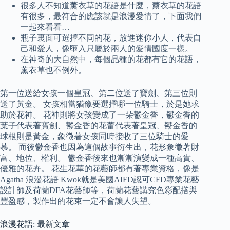
很多人不知道薰衣草的花語是什麼，薰衣草的花語
有很多，最符合的應該就是浪漫愛情了，下面我們
一起來看看…
瓶子裏面可選擇不同的花，放進迷你小人，代表自
己和愛人，像墮入只屬於兩人的愛情國度一樣。
在神奇的大自然中，每個品種的花都有它的花語，
薰衣草也不例外。
第一位送給女孩一個皇冠、第二位送了寶劍、第三位則
送了黃金。 女孩相當猶豫要選擇哪一位騎士，於是她求
助於花神。 花神則將女孩變成了一朵鬱金香，鬱金香的
葉子代表著寶劍、鬱金香的花蕾代表著皇冠、鬱金香的
球根則是黃金，象徵著女孩同時接收了三位騎士的愛
慕。 而後鬱金香也因為這個故事衍生出，花形象徵著財
富、地位、權利。 鬱金香後來也漸漸演變成一種高貴、
優雅的花卉。 花生花華的花藝師都有著專業資格，像是
Agatha 浪漫花語 Kwok就是美國AIFD認可CFD專業花藝
設計師及荷蘭DFA花藝師等，荷蘭花藝講究色彩配撘與
豐盈感，製作出的花束一定不會讓人失望。
浪漫花語: 最新文章