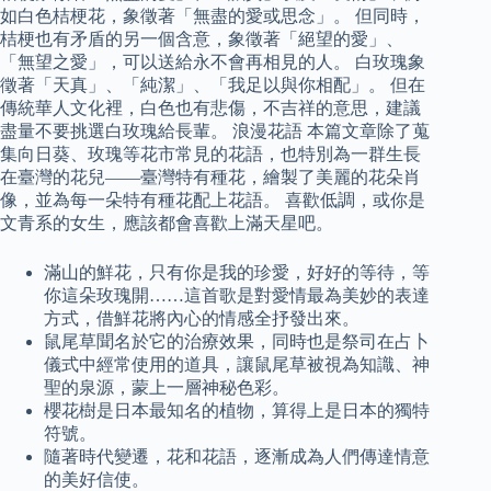
如白色桔梗花，象徵著「無盡的愛或思念」。 但同時，
桔梗也有矛盾的另一個含意，象徵著「絕望的愛」、
「無望之愛」，可以送給永不會再相見的人。 白玫瑰象
徵著「天真」、「純潔」、「我足以與你相配」。 但在
傳統華人文化裡，白色也有悲傷，不吉祥的意思，建議
盡量不要挑選白玫瑰給長輩。 浪漫花語 本篇文章除了蒐
集向日葵、玫瑰等花市常見的花語，也特別為一群生長
在臺灣的花兒——臺灣特有種花，繪製了美麗的花朵肖
像，並為每一朵特有種花配上花語。 喜歡低調，或你是
文青系的女生，應該都會喜歡上滿天星吧。
滿山的鮮花，只有你是我的珍愛，好好的等待，等
你這朵玫瑰開……這首歌是對愛情最為美妙的表達
方式，借鮮花將內心的情感全抒發出來。
鼠尾草聞名於它的治療效果，同時也是祭司在占卜
儀式中經常使用的道具，讓鼠尾草被視為知識、神
聖的泉源，蒙上一層神秘色彩。
櫻花樹是日本最知名的植物，算得上是日本的獨特
符號。
隨著時代變遷，花和花語，逐漸成為人們傳達情意
的美好信使。