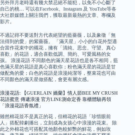
另外拜月老時還有幾大禁忌絕不能犯，以免不小心斷了
自己的桃… 可以在Facebook、Instagram 及 YouTube等各
大社群媒體上關注我們，獲取最新最熱的文章、專欄及
影片。
不過記得不要送對方代表絕望的藍薔薇，以及象徵「無
法得到的愛」的紫薔薇。 「滿天星」小小的白花外型適
合當作花束中的襯花，擁有「清純、思念、守望、真心
喜歡」的花語，適合喜歡低調、簡約、可愛風格的女
孩。 浪漫花語 不同顏色的滿天星花語也是各不相同，藍
色滿天星的花語是真心喜歡你；粉色滿天星的花語是甘
做配角的愛；白色的花語是浪漫純潔等，整束花也可由
不同顏色的滿天星做搭配，會更有層次感。
浪漫花語: 【GUERLAIN 嬌蘭】情人節BEE MY CRUSH
花語蜜意 傳遞浪漫 官方LINE測命定香 靠櫃體驗再領
「浪漫花語香氛禮」
雖然棉花並不是真正的花，但棉花的花語「珍惜眼前
人」搭配韓劇播出，立刻成為女孩心中浪漫的花束。 除
此之外棉花也可搭配其他顏色較鮮艷的鮮花，例如玫