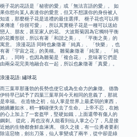
梔子花的花語是「秘密的愛」或「無法言語的愛」。 如
果你想向某人表達你的愛意，但又不想讓你的身份被人
知道，那麼梔子花是送禮的最佳選擇。 梔子花也可以用
來傳達「你很可愛」，所以其實梔子花是一種可以送給
戀人、朋友，甚至家人的花。 大波斯菊因為它獨特平衡
的花瓣形狀，所以有著「和諧之美」、「平衡之美」的
寓意。 浪漫花語 同時也象徵著「純真」、「快樂」，也
有著「宇宙之花」的美稱。 雛菊象徵著「純潔」、「純
真」，同時，也因為雛菊是「複合花」，意味著它們是
由兩朵花完美地融合在一起，所以也象徵著「真愛」。
浪漫花語: 繡球花
而三葉草那蓬勃的長勢也使它成為生命力的象徵。 德魯
伊特早已賦予了四葉三葉草與今天相同的意義了，那就
是幸福。 在造物之初，仙人掌是世界上最柔弱的東西，
她嬌嫩如水，稍一觸碰便失去了生命。 上帝不忍，在她
的心上加上了一套盔甲，堅硬如鐵，上面還帶有傷人的
鋼刺。 從此，再也沒有人能看到仙人掌之心了，凡是接
近她的生物都會鮮血淋漓。 很久之後，有一位勇者要剷
除這惡物，劍出刀落，仙人掌變成了兩半，從中卻是綠