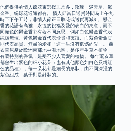
他們提供的情人節花束選擇非常多，玫瑰、滿天星、鬱
金香、繡球花通通都有。 情人節當日送貨時間為上午九
時至下午五時，非情人節正日取花或送貨再減$ 。 鬱金
香的花語有高雅、永恆的祝福及愛的表白的寓意，而不
同顏色的鬱金香都有著不同意思，例如白色鬱金香代表
純潔無瑕、黃色鬱金香代表珍貴和友誼、而紫色鬱金香
則代表高貴、無盡的愛和「這一生沒有遺憾的愛」。 薰
衣草原產於歐洲南部地中海地區，是多年生草本植物，
有著特別的香氣，是受不少人喜愛的植物。 每年薰衣草
都會生出紫色的細小花朵（也有其他顏色如白色及粉紅
色的品種），每一朵花都是細長的形狀，由不同深淺的
紫色組成，葉子則是針狀的。