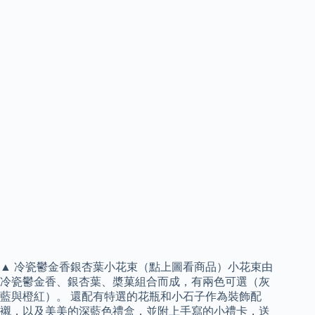
▲ 冷瓷鬱金香銀杏葉小花束（點上圖看商品）小花束由
冷瓷鬱金香、銀杏葉、槳菓組合而成，有兩色可選（灰
藍與橙紅）。 還配有特選的花瓶和小石子作為裝飾配
襯，以及美美的深藍色禮盒，並附上手寫的小禮卡，送