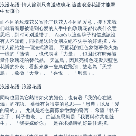
浪漫花語: 情人節別只會送玫瑰花 這些浪漫花語才能擊
中女孩心
而不同的玫瑰花又寄托了送花人不同的爱意，接下来我
们就看看那被送到心爱的人手中的玫瑰花都代表什么意
思吧，到时可别送错了。 Agnès b.這個牌子相信應該沒
有人不知道，同樣是送給女朋友絕不失手的好選擇，在
情人節給她一個法式浪漫。 野薑花的紅色象徵著像火焰
一樣的「熱情」，也代表著「力量」，也因此有時候被
當作玫瑰花的替代品。 天堂鳥，因其亮橘色花瓣與藍色
花瓣的外表，看起來像一隻鳥在飛翔，故名為「天堂
鳥」，象徵「天堂」、「喜悅」、「興奮」。
浪漫花語: 浪漫花語
同時也因為它熱情如火的顏色，也有著「我的心在燃
燒」的花語。 薔薇有著很美的意思──「恩典」以及「愛
的誓約」。 尤其是粉色薔薇象徵愛的誓言， 希望「執子
之手， 與子偕老」。 白話意思就是「我要與你共度餘
生」、「我要嫁給你」，是在求婚時的好最佳選擇。