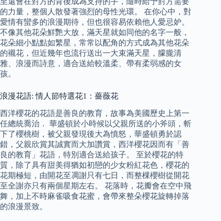
至還會在對方的背後成為支持的手，隨時給予對方需要
的力量，整個人散發著強烈的母性光環。 在你心中，對
愛情有蠻多的浪漫期待，但也很容易依賴他人愛忌妒。
不像其他花朵鮮艷大放，滿天星就如同他的名字一般，
花朵細小點點如繁星，常常以配角的方式成為其他花朵
的襯花，但近幾年也流行送出一大束滿天星，朦朧清
雅、浪漫而詩意，適合送給較溫柔、帶有柔弱感的女
孩。
浪漫花語: 情人節特選花1：薔薇花
西洋櫻花的花語是善良的教育，故事為美國歷史上第一
任總統喬治． 華盛頓於小時候以父親所送的小斧頭，斬
下了櫻桃樹，被父親發現後大為憤怒，華盛頓勇於認
錯，父親欣賞其誠實而大加讚賞，西洋櫻花因而有「善
良的教育」花語，特別適合送給孩子。 至於櫻花的特
質，除了具有甜美得猶如初戀的少女粉紅花色，櫻花的
花期極短，由開花至凋謝只有七日，而整棵櫻樹從開花
至全謝亦只有兩個星期左右。 花落時，花瓣會在空中飛
舞，加上不時麻雀吸食花蜜，會帶來整朵櫻花旋轉掉落
的浪漫景致。