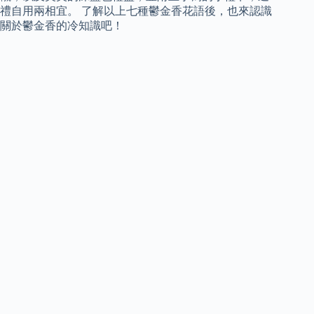
禮自用兩相宜。 了解以上七種鬱金香花語後，也來認識
關於鬱金香的冷知識吧！