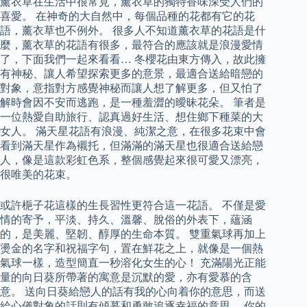
薰衣草在生活中很常見，薰衣草的獨特香味深受人們的
喜愛。 在神奇的大自然中，每個品種的花都有它的花
語，薰衣草也不例外。 很多人不知道薰衣草的花語是什
麼，薰衣草的花語有很多，最符合的應該就是浪漫愛情
了，下面我們一起來看看… 冬櫻花由東方傳入，故此擁
有神秘、讓人希望探索更多的意景，最適合送給暗戀的
對象，意指對方感覺神秘而讓人想了解更多，但又怕了
解時會因不安而逃跑，是一種羞澀的曖昧花朵。 筆者是
一位熱愛自助旅行、認真過好生活、想住鄉下種菜的大
女人。 滿天星花語有浪漫、純潔之意，在很多花束中會
看到滿天星作為襯托，但滿滿的滿天星也很適合送給戀
人，像是這款彩虹色系，整個感覺起來很可愛又漂亮，
很唯美的花束。
或許梔子花這樣的生長習性更符合這一花語。 不僅是愛
情的寄予，平淡、持久、溫馨、脫俗的外表下，蘊涵
的，是美麗、堅韌、醇厚的生命本質。 雙重氣球再加上
燙金的名字和祝福字句，置在鮮花之上，就像是一個熱
氣球一樣，造型簡直一秒溶化女生的心！ 充滿陽光正能
量的向日葵所帶著的寓意是沉默的愛，亦有愛慕的含
意。 送向日葵給戀人的話有我的心向着你的意思，而送
給心儀對象的話則有傾慕和勇敢追逐幸福的意思。 你的