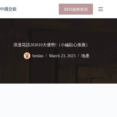
Skip
to
中國交銀
SEO服務查詢
content
浪漫花語202610大優勢!（小編貼心推薦）
benlau
March 23, 2023
地產