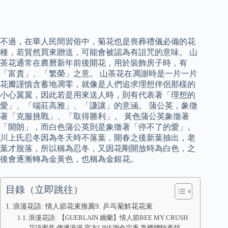
不過，在華人民間習俗中，菊花也是喪葬禮儀必備的花
種，若貿然買來贈送，可能會被認為有詛咒的意味。 山
茶花通常在農曆新年前後開花，用於裝飾房子時，有
「富貴」、「繁榮」之意。 山茶花在凋謝時是一片一片
花瓣謹慎含蓄地凋零，就像是人們追求理想伴侶那樣的
小心翼翼，因此若是用來送人時，則有代表著「理想的
愛」、「端莊高雅」、「謙讓」的意涵。 蒲公英，象徵
著「克服挑戰」、「取得勝利」。 黃色蒲公英象徵著
「開朗」，而白色蒲公英則是象徵著「停不了的愛」。
川上氏忍冬因為冬天時不落葉，開春之後新葉抽出，老
葉才脫落，所以稱為忍冬，又因花剛開放時為白色，之
後會逐漸轉為金黃色，也稱為金銀花。
目錄（立即跳往）
浪漫花語: 情人節花束推薦9. 乒乓菊鮮花花束
浪漫花語: 【GUERLAIN 嬌蘭】情人節BEE MY CRUSH
花語蜜意 傳遞浪漫 官方LINE測命定香 靠櫃體驗再領