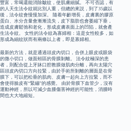
豐富，常喝還能消除皺紋，使肌膚細膩。 不可否認，有
的人天生法令紋就比別人重，但總的來説，到了35歲以
後，法令紋會慢慢加深。 隨着年齡增長，皮膚裏的膠原
蛋白、水分含量會漸漸流失，皮下脂肪也會萎縮下垂，
造成皮膚鬆弛和老化，形成皮膚表面上的凹陷，就會產
生法令紋。 女性的法令紋為寡婦相：這是女性較多，如
形成為細紋狀而有兩條以上者，即是寡婦相。
最新的方法，就是通過頭皮內切口，合併上眼皮或眼袋
的微小切口，做面頰區的骨膜剝離。 法令紋極深的患
者，則配合從上牙牀口腔教膜做肌肉分離，再向太陽穴
區頭皮內切口方向拉緊，由於手術所剝離的層面是在骨
膜下，可以把松垂的肌肉、皮膚一起向上方拉緊，而不
會使得臉皮有“緊繃”的感覺。 由於骨膜下血管少，沒有
運動神經，所以可減少血腫傷害神經的可能性，消腫時
間也大大地縮短。