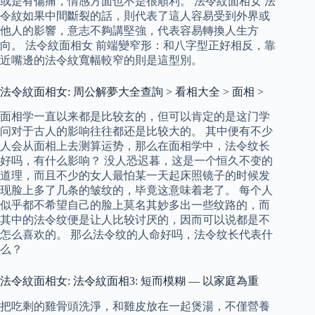
或是有傷痛，情感方面也不是很順利。 法令紋面相女 法
令紋如果中間斷裂的話，則代表了這人容易受到外界或
他人的影響，意志不夠講堅強，代表容易轉換人生方
向。 法令紋面相女 前端變窄形：和八字型正好相反，靠
近嘴邊的法令紋寬幅較窄的則是這型別。
法令紋面相女: 周公解夢大全查詢 > 看相大全 > 面相 >
面相学一直以来都是比较玄的，但可以肯定的是这门学
问对于古人的影响往往都还是比较大的。 其中便有不少
人会从面相上去测算运势，那么在面相学中，法令纹长
好吗，有什么影响？ 没人恐迟暮，这是一个恒久不变的
道理，而且不少的女人最怕某一天起床照镜子的时候发
现脸上多了几条的皱纹的，毕竟这意味着老了。 每个人
似乎都不希望自己的脸上莫名其妙多出一些纹路的，而
其中的法令纹便是让人比较讨厌的，因而可以说都是不
怎么喜欢的。 那么法令纹的人命好吗，法令纹长代表什
么？
法令紋面相女: 法令紋面相3: 短而模糊 — 以家庭為重
把吃剩的雞骨頭洗淨，和雞皮放在一起煲湯，不僅營養