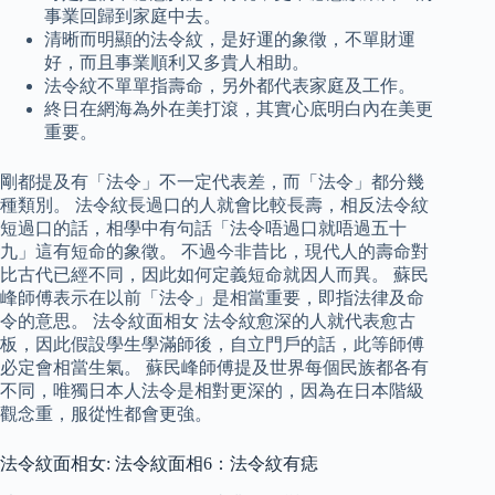
事業回歸到家庭中去。
清晰而明顯的法令紋，是好運的象徵，不單財運
好，而且事業順利又多貴人相助。
法令紋不單單指壽命，另外都代表家庭及工作。
終日在網海為外在美打滾，其實心底明白內在美更
重要。
剛都提及有「法令」不一定代表差，而「法令」都分幾
種類別。 法令紋長過口的人就會比較長壽，相反法令紋
短過口的話，相學中有句話「法令唔過口就唔過五十
九」這有短命的象徵。 不過今非昔比，現代人的壽命對
比古代已經不同，因此如何定義短命就因人而異。 蘇民
峰師傅表示在以前「法令」是相當重要，即指法律及命
令的意思。 法令紋面相女 法令紋愈深的人就代表愈古
板，因此假設學生學滿師後，自立門戶的話，此等師傅
必定會相當生氣。 蘇民峰師傅提及世界每個民族都各有
不同，唯獨日本人法令是相對更深的，因為在日本階級
觀念重，服從性都會更強。
法令紋面相女: 法令紋面相6：法令紋有痣