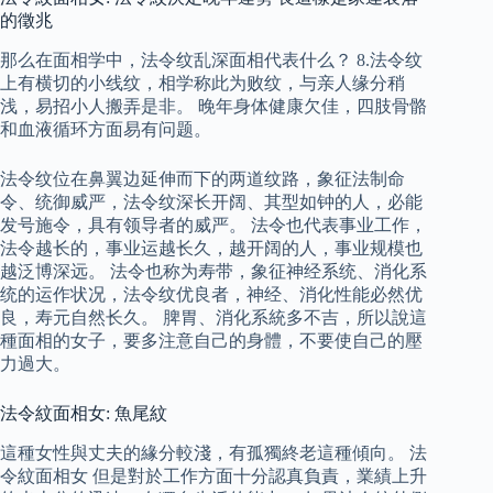
的徵兆
那么在面相学中，法令纹乱深面相代表什么？ 8.法令纹
上有横切的小线纹，相学称此为败纹，与亲人缘分稍
浅，易招小人搬弄是非。 晚年身体健康欠佳，四肢骨骼
和血液循环方面易有问题。
法令纹位在鼻翼边延伸而下的两道纹路，象征法制命
令、统御威严，法令纹深长开阔、其型如钟的人，必能
发号施令，具有领导者的威严。 法令也代表事业工作，
法令越长的，事业运越长久，越开阔的人，事业规模也
越泛博深远。 法令也称为寿带，象征神经系统、消化系
统的运作状况，法令纹优良者，神经、消化性能必然优
良，寿元自然长久。 脾胃、消化系統多不吉，所以說這
種面相的女子，要多注意自己的身體，不要使自己的壓
力過大。
法令紋面相女: 魚尾紋
這種女性與丈夫的緣分較淺，有孤獨終老這種傾向。 法
令紋面相女 但是對於工作方面十分認真負責，業績上升