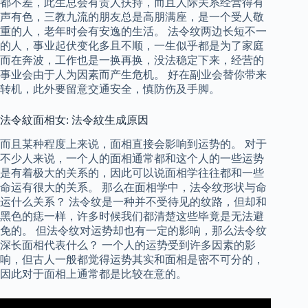
都不差，此生总会有贵人扶持，而且人际关系经营得有
声有色，三教九流的朋友总是高朋满座，是一个受人敬
重的人，老年时会有安逸的生活。 法令纹两边长短不一
的人，事业起伏变化多且不顺，一生似乎都是为了家庭
而在奔波，工作也是一换再换，没法稳定下来，经营的
事业会由于人为因素而产生危机。 好在副业会替你带来
转机，此外要留意交通安全，慎防伤及手脚。
法令紋面相女: 法令紋生成原因
而且某种程度上来说，面相直接会影响到运势的。 对于
不少人来说，一个人的面相通常都和这个人的一些运势
是有着极大的关系的，因此可以说面相学往往都和一些
命运有很大的关系。 那么在面相学中，法令纹形状与命
运什么关系？ 法令纹是一种并不受待见的纹路，但却和
黑色的痣一样，许多时候我们都清楚这些毕竟是无法避
免的。 但法令纹对运势却也有一定的影响，那么法令纹
深长面相代表什么？ 一个人的运势受到许多因素的影
响，但古人一般都觉得运势其实和面相是密不可分的，
因此对于面相上通常都是比较在意的。