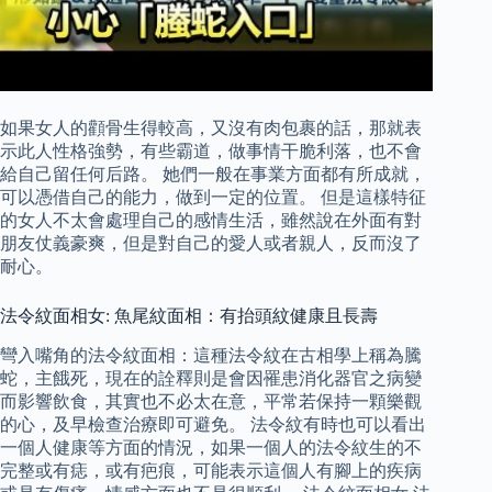
如果女人的顴骨生得較高，又沒有肉包裹的話，那就表
示此人性格強勢，有些霸道，做事情干脆利落，也不會
給自己留任何后路。 她們一般在事業方面都有所成就，
可以憑借自己的能力，做到一定的位置。 但是這樣特征
的女人不太會處理自己的感情生活，雖然說在外面有對
朋友仗義豪爽，但是對自己的愛人或者親人，反而沒了
耐心。
法令紋面相女: 魚尾紋面相：有抬頭紋健康且長壽
彎入嘴角的法令紋面相：這種法令紋在古相學上稱為騰
蛇，主餓死，現在的詮釋則是會因罹患消化器官之病變
而影響飲食，其實也不必太在意，平常若保持一顆樂觀
的心，及早檢查治療即可避免。 法令紋有時也可以看出
一個人健康等方面的情況，如果一個人的法令紋生的不
完整或有痣，或有疤痕，可能表示這個人有腳上的疾病