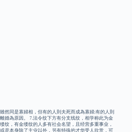
雖然同是寡婦相，但有的人則夫死而成為寡婦;有的人則
離婚為原因。 7.法令纹下方有分支线纹，相学称此为金
缕纹，有金缕纹的人多有社会名望，且经营多重事业，
或是本身除了主业以外，另有特殊的才华受人欣赏，可