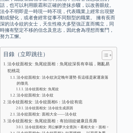
話，也可以利用眼霜和正確的塗抹步驟，以改善眼紋。
法令不明即是一時現一時不現，代表職業上經常出現變
動或變化，或者會經常從事不同類型的職業。 擁有長而
深的法令紋的女士，天生性格大多堅強正直而獨立，同
時擁有堅定不移的信念及意志，因此會為理想而奮鬥，
努力工懈。
目錄（立即跳往）
法令紋面相女: 魚尾紋面相：魚尾紋深長有幸福，雜亂易
犯桃花
法令紋面相女: 法令紋決定晚年運勢 長這樣是家運衰落
的徵兆
法令紋面相女: 魚尾紋
法令紋面相女: 法令紋
法令紋面相女: 法令紋面相6：法令紋有痣
法令紋面相女: 法令紋生成原因
法令紋面相女: 面相大全——法令紋
法令紋面相女: 魚尾紋面相：有抬頭紋健康且長壽
法令紋面相女: 周公解夢大全查詢 > 看相大全 > 面相 >