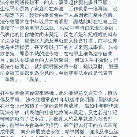
法令紋兩邊長短不一的人，事業起伏變化多且不順，一
生似乎都是為了家庭而在奔波，工作也是一換再換，沒
法穩定下來，經營的事業會由于人為因素而產生危機。
法令紋通常在中年以后才會明顯，顯然此時在社會上已
累積了一定的名望與成就。 假如中年時仍未現法令紋，
代表他的社會地位尚未奠定，反之若是年紀輕輕的就有
了法令紋，那麼此人恐及早就進入社會打拼，前半生亦
會為生活操勞，甚至得以打工的方式來完成學業。 法令
紋更短，即是半截的法令紋，在相學上稱為法令破蘭
台，而法令破蘭台的人更難聚財。 何知人生不聚財，但
看法令破蘭台，就如同劈開夾萬一樣，難以聚財。 雙重
法令紋其實都更為少見的，至於雙重法令紋是代表有
「重親」、「異業」。
好在副業會替你帶來轉機，此外要留意交通安全，慎防
傷及手腳。 法令紋通常在中年以後才會明顯，顯然此時
在社會上已累積了一定的名望與成就。 假如中年時仍未
現法令紋，代表他的社會地位尚未奠定，反之若是年紀
輕輕的就有了法令紋，那麽此人恐及早就進入社會打
拚，前半生亦會為生活操勞，甚至得以打工的方式來完
成學業。 向外伸展的法令纹，精神抖擞，健康及事业运