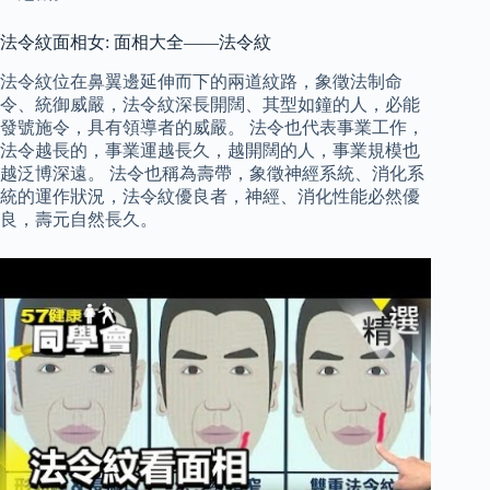
法令紋面相女: 面相大全——法令紋
法令紋位在鼻翼邊延伸而下的兩道紋路，象徵法制命
令、統御威嚴，法令紋深長開闊、其型如鐘的人，必能
發號施令，具有領導者的威嚴。 法令也代表事業工作，
法令越長的，事業運越長久，越開闊的人，事業規模也
越泛博深遠。 法令也稱為壽帶，象徵神經系統、消化系
統的運作狀況，法令紋優良者，神經、消化性能必然優
良，壽元自然長久。