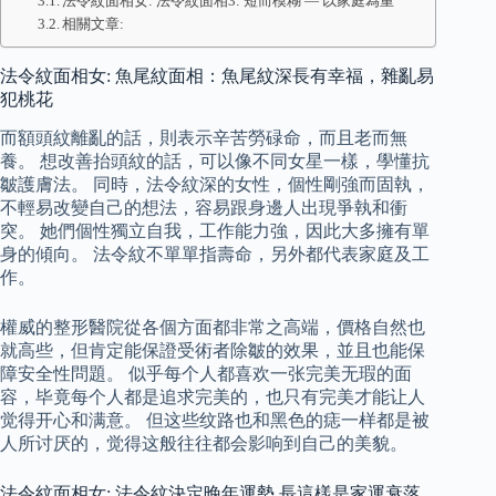
法令紋面相女: 法令紋面相3: 短而模糊 — 以家庭為重
相關文章:
法令紋面相女: 魚尾紋面相：魚尾紋深長有幸福，雜亂易
犯桃花
而額頭紋離亂的話，則表示辛苦勞碌命，而且老而無
養。 想改善抬頭紋的話，可以像不同女星一樣，學懂抗
皺護膚法。 同時，法令紋深的女性，個性剛強而固執，
不輕易改變自己的想法，容易跟身邊人出現爭執和衝
突。 她們個性獨立自我，工作能力強，因此大多擁有單
身的傾向。 法令紋不單單指壽命，另外都代表家庭及工
作。
權威的整形醫院從各個方面都非常之高端，價格自然也
就高些，但肯定能保證受術者除皺的效果，並且也能保
障安全性問題。 似乎每个人都喜欢一张完美无瑕的面
容，毕竟每个人都是追求完美的，也只有完美才能让人
觉得开心和满意。 但这些纹路也和黑色的痣一样都是被
人所讨厌的，觉得这般往往都会影响到自己的美貌。
法令紋面相女: 法令紋決定晚年運勢 長這樣是家運衰落