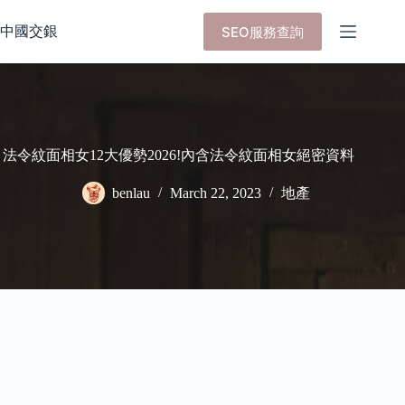
Skip
to
中國交銀
SEO服務查詢
content
法令紋面相女12大優勢2026!內含法令紋面相女絕密資料
benlau
March 22, 2023
地產