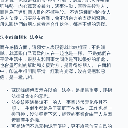
骨太寬，也就是我們常說的“方臉”，則表示此人性格倔
強強勢，內心藏著冷暴力，遇事沖動，喜歡掌控別人，
而且為了達到個人目的不擇手段。 不過這種面相的女人
為人仗義，只要朋友有難，會不遺余力的支援和幫助。
所以跟她們做朋友或者是合作伙伴，都是不錯的選擇。
法令紋面相女: 法令紋
而在感情方面，這類女人表現得就比較粗獷，不夠細
膩，就算跟自己喜歡的人在一起也是一樣。 不過她們在
平常生活中，跟朋友和同事之間倒是可以很好的相處，
也會盡可能的幫助和支援對方，是難得好朋友。 在面相
中，印堂生得開闊平滑，紅潤有光澤，沒有傷疤和惡
痣，是一種吉相。
蘇民峰師傅表示在以前「法令」是相當重要，即指
法律及命令的意思。
法令紋兩邊長短不一的人，事業起伏變化多且不
順，一生似乎都是為了家庭而在奔波，工作也是一
換再換，沒法穩定下來，經營的事業會由于人為因
素而產生危機。
可是她們不愿意拘泥于傳統，更不愿意放棄自己的