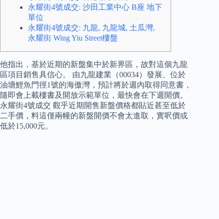
永耀街4號成交: 沙田工業中心 B座 地下
單位
永耀街4號成交: 九龍, 九龍城, 土瓜灣,
永耀街 Wing Yiu Street樓盤
他指出，基於近期的新盤集中於新界區，故對這個九龍
區項目銷售具信心。 由九龍建業（00034）發展、位於
油塘鯉魚門徑1號的海傲灣，預計將於週內取得同意書，
隨即會上載樓書及開放示範單位，最快會在下週開價。
永耀街4號成交 觀乎近期開售新盤價格都貼近甚至低於
二手價，料這僅兩幢的新盤開價不會太進取，實呎價或
低於15,000元。