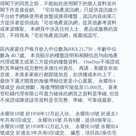
得閣下的同意之前，不能如此使用閣下的個人資料並向
閣下作直接促銷。 『宅谷地產資訊網』只提供資訊媒介
平台給予網絡使用者放盤或搜尋樓盤，資訊內容由第三
方提供者提供或由『宅谷地產資訊網』從其他參考資料
或來源獲取。 本網頁中涉及任何人士、產品或服務的資
訊，不得視為『宅谷地產資訊網』推薦或認可。
區內家庭住戶每月收入中位數為HK$ 21,750，年齡中位
數為 40.7歲。 本頁顯示的樓盤說明和相關信息均由地產
代理或業主或第三方提供的樓盤資料。 OneDay不保證或
對其準確性或完整性承擔任何責任。 再講，美國宣布加
息後，本港多家銀行都跟隨加息，在供樓成本向上下，
最快下週才開賣的海傲灣相信更是小心翼翼。 永耀街4
號成交 由此推斷，海傲灣開價可能低至15,000元。 喜來
登旺鋪代理有限公司盡力確保此網頁之資料是準確, 但並
不保證或陳述該等資料是否完整、準確、可靠或最新。
永耀街18號 於1958年12月起入伙。 永耀街18號 於過去3
年共有0宗成交。 永耀街16號 共有8層，提供8個單位。
永耀街16號 於1958年12月起入伙。 永耀街16號 永耀街4
號成交 於過去3年共有0宗成交。 據悉，項目由2座住宅