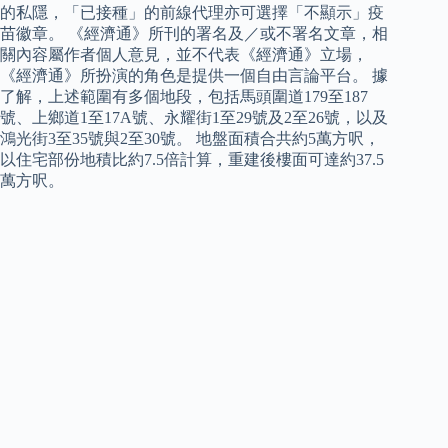
的私隱，「已接種」的前線代理亦可選擇「不顯示」疫
苗徽章。 《經濟通》所刊的署名及／或不署名文章，相
關內容屬作者個人意見，並不代表《經濟通》立場，
《經濟通》所扮演的角色是提供一個自由言論平台。 據
了解，上述範圍有多個地段，包括馬頭圍道179至187
號、上鄉道1至17A號、永耀街1至29號及2至26號，以及
鴻光街3至35號與2至30號。 地盤面積合共約5萬方呎，
以住宅部份地積比約7.5倍計算，重建後樓面可達約37.5
萬方呎。