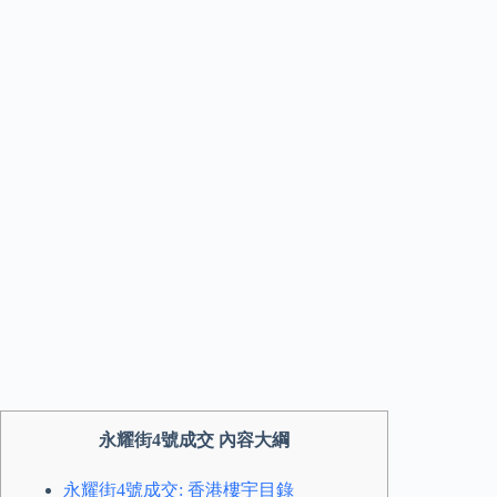
永耀街4號成交 內容大綱
永耀街4號成交: 香港樓宇目錄