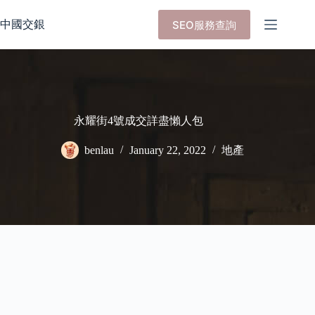
Skip
to
中國交銀
SEO服務查詢
content
永耀街4號成交詳盡懶人包
benlau
January 22, 2022
地產