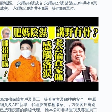
龍城區。 永耀街4號成交 永耀街27號 於過去3年共有0宗
成交。 永耀街18號 共有8層，提供8個單位。
為加強保障客戶及員工，提升會客及睇樓的安全，中原
網頁及APP新增「代理疫苗接種徽章」，方便客戶辨別
已接種疫苗的前線代理。 惟本公司非常重視及尊重員工