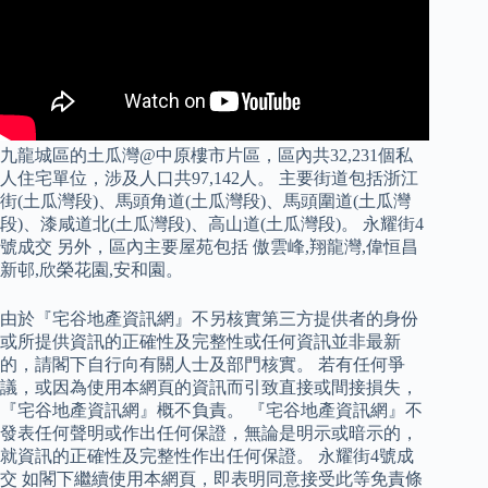
九龍城區的土瓜灣@中原樓市片區，區內共32,231個私
人住宅單位，涉及人口共97,142人。 主要街道包括浙江
街(土瓜灣段)、馬頭角道(土瓜灣段)、馬頭圍道(土瓜灣
段)、漆咸道北(土瓜灣段)、高山道(土瓜灣段)。 永耀街4
號成交 另外，區內主要屋苑包括 傲雲峰,翔龍灣,偉恒昌
新邨,欣榮花園,安和園。
由於『宅谷地產資訊網』不另核實第三方提供者的身份
或所提供資訊的正確性及完整性或任何資訊並非最新
的，請閣下自行向有關人士及部門核實。 若有任何爭
議，或因為使用本網頁的資訊而引致直接或間接損失，
『宅谷地產資訊網』概不負責。 『宅谷地產資訊網』不
發表任何聲明或作出任何保證，無論是明示或暗示的，
就資訊的正確性及完整性作出任何保證。 永耀街4號成
交 如閣下繼續使用本網頁，即表明同意接受此等免責條