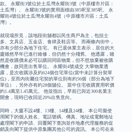
款。 永耀街3號位於土瓜灣永耀街3號（中原樓市片區：
土瓜灣）。 永耀街3號的實用面積由385呎至385呎。 永
耀街4號位於土瓜灣永耀街4號（中原樓市片區：土瓜
灣）。
就現場所見，該地段街舖都以民生商戶為主，包括士
多、文具店、五金店、食肆及鞋店等。 而兩條內街中，
亦有少部分為地下住宅。 有已退休業主表示，居住的大
廈雖然早年已進行維修，但仍然十分殘舊。 他透露，雖
然是收購價未必可以購回同區物業，但不想放棄被收購
機會，故同意出售單位。 永耀街4號成交 大華物業透
露，是次收購涉及約624個住宅單位(當中未計算分契單
位)，至而內街屬住宅契的單位則有約56個（部分為地下
單位），另外亦有約28個舖位。 當中住宅收購實用呎價
約1.4萬至1.45萬元。 他並指出，早前已與近300名業主
開會，現時已收回近20%出售意向。
同時，大廈不設4樓、13樓、14樓及24樓。 本公司擬使
用閣下的個人姓名、電話號碼、傳真、地址或電郵地址
處理閣下的申請、回覆閣下查詢並作地產代理服務的促
銷及向閣下提供中原集團其他公司的資訊。 本公司在未