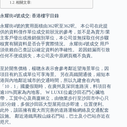
相關文章:
永耀街4號成交: 香港樓宇目錄
永耀街4號的實用面積由362呎至362呎。 本公司在此提
供的資料僅作單位成交前狀況的參考，並不是為賣方/業
主客戶發出或推銷個別單位，本公司並無採取任何步驟
核實有關資料是否合乎實際情況。 永耀街4號成交 用戶
須依賴自己查証以確定資料的準確性。 若因錯漏而引致
任何不便或損失，本公司及中原網頁概不負責。
至於開售價格，楊聰永表示會參考鄰近望海景單位，因
項目有約五成單位可享海景。 另在高鐵開通後，縮短本
港與內地鄰近城市的交通時間，所以九建會在內地
「10．1」國慶假期時，在廣州及深圳進路演，料項目有
逾10%買家為內地客。 W LUXE位處沙田石門心臟地
帶，工貿中心及商廈林立，由物業步行至沙田市中心只
須5分鐘，多個沙田區大型屋苑信步即達，位置便利。
此外，該區擁有龐大而完善的道路運輸網絡及交通配套
設施。 鄰近港鐵馬鞍山線石門站，巴士及小巴站亦近在
咫尺。