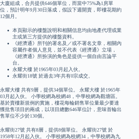
大廈組成，合共提供646個單位，而當中75%為1房單
位，預計明年9月30日落成，假設下週開賣，即樓花期約
12個月。
本頁顯示的樓盤說明和相關信息均由地產代理或業
主或第三方提供的樓盤資料。
《經濟通》所刊的署名及／或不署名文章，相關內
容屬作者個人意見，並不代表《經濟通》立場，
《經濟通》所扮演的角色是提供一個自由言論平
台。
永耀大樓 於1965年03月起入伙。
永耀街18號 於過去3年共有0宗成交。
永耀大樓 共有9層，提供34個單位。 永耀大樓 於1965年
03月起入伙。 小學校網為校網48，中學校網為觀塘區。
基於賣樓新規例的實施，樓花每輪銷售單位量最少要達
獲批售項目的兩成，以項目總數646單位計，意味首輪出
售單位不少於130個。
永耀街27號 共有8層，提供8個單位。 永耀街27號 於
1958年12月起入伙。 小學校網為校網34，中學校網為九