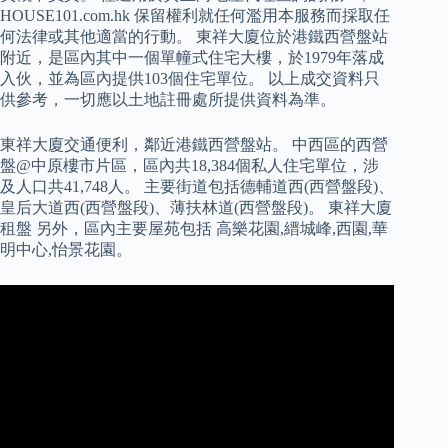
HOUSE101.com.hk 保留權利就任何濫用本服務而採取任
何法律或其他適當的行動。 東祥大廈位於港鐵西營盤站
附近，是區內其中一個單幢式住宅大樓，於1979年落成
入伙，並為區內提供103個住宅單位。 以上成交資料只
供參考，一切應以土地註冊處所提供資料為準。
東祥大廈交通便利，鄰近港鐵西營盤站。 中西區的西營
盤@中原樓市片區，區內共18,384個私人住宅單位，涉
及人口共41,748人。 主要街道包括德輔道西(西營盤段)、
皇后大道西(西營盤段)、薄扶林道(西營盤段)。 東祥大廈
租盤 另外，區內主要屋苑包括 高樂花園,縉城峰,西園,華
明中心,怡景花園。