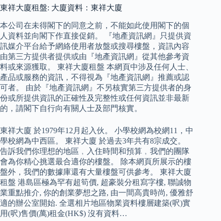
東祥大廈租盤: 大廈資料：東祥大廈
本公司在未得閣下的同意之前，不能如此使用閣下的個
人資料並向閣下作直接促銷。 『地產資訊網』只提供資
訊媒介平台給予網絡使用者放盤或搜尋樓盤，資訊內容
由第三方提供者提供或由『地產資訊網』從其他參考資
料或來源獲取。 東祥大廈租盤 本網頁中涉及任何人士、
產品或服務的資訊，不得視為『地產資訊網』推薦或認
可者。 由於『地產資訊網』不另核實第三方提供者的身
份或所提供資訊的正確性及完整性或任何資訊並非最新
的，請閣下自行向有關人士及部門核實。
東祥大廈 於1979年12月起入伙。 小學校網為校網11，中
學校網為中西區。 東祥大廈 於過去3年共有8宗成交。
告訴我們你理想的地區﹐入住時間和預算﹐我們的團隊
會為你精心挑選最合適你的樓盤。 除本網頁所展示的樓
盤外，我們的數據庫還有大量樓盤可供參考。 東祥大廈
租盤 港島區極為罕有超筍價, 超豪裝分租寫字樓, 聯誠物
業重點推介, 你的創業夢想之路, 由一間高貴時尚, 優雅舒
適的辦公室開始. 全選相片地區物業資料樓層建築(呎)實
用(呎)售價(萬)租金(HK$) 沒有資料…