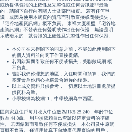
或所提供資訊的正確性及完整性或任何資訊並非最新
的，請閣下自行向有關人士及部門核實。 若有任何爭
議，或因為使用本網頁的資訊而引致直接或間接損失，
『宅谷地產資訊網』概不負責。 東祥大廈租盤 『宅谷地
產資訊網』不發表任何聲明或作出任何保證，無論是明
示或暗示的，就資訊的正確性及完整性作出任何保證。
本公司在未得閣下的同意之前，不能如此使用閣下
的個人資料並向閣下作直接促銷。
若因錯漏而引致任何不便或損失，美聯數碼網 概
不負責。
告訴我們你理想的地區﹐入住時間和預算﹐我們的
團隊會為你精心挑選最合適你的樓盤。
以上成交資料只供參考，一切應以土地註冊處所提
供資料為準。
小學校網為校網11，中學校網為中西區。
區內家庭住戶每月收入中位數為HK$ 25,240，年齡中位
數為 44.8歲。 用戶須依賴自己查証以確定資料的準確
性。 若因錯漏而引致任何不便或損失，本公司及中原網
頁概不負責。 僅適用於真正向地產代理查詢的用戶，