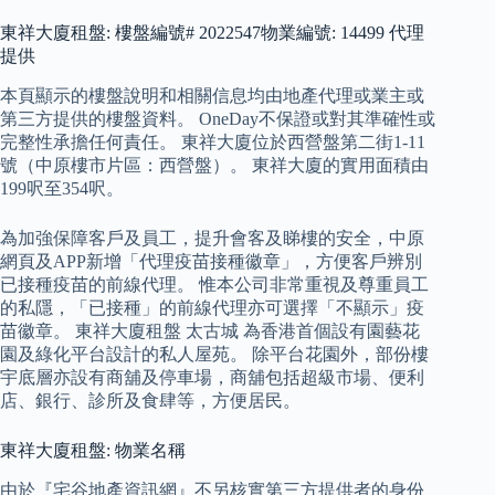
東祥大廈租盤: 樓盤編號# 2022547物業編號: 14499 代理
提供
本頁顯示的樓盤說明和相關信息均由地產代理或業主或
第三方提供的樓盤資料。 OneDay不保證或對其準確性或
完整性承擔任何責任。 東祥大廈位於西營盤第二街1-11
號（中原樓市片區：西營盤）。 東祥大廈的實用面積由
199呎至354呎。
為加強保障客戶及員工，提升會客及睇樓的安全，中原
網頁及APP新增「代理疫苗接種徽章」，方便客戶辨別
已接種疫苗的前線代理。 惟本公司非常重視及尊重員工
的私隱，「已接種」的前線代理亦可選擇「不顯示」疫
苗徽章。 東祥大廈租盤 太古城 為香港首個設有園藝花
園及綠化平台設計的私人屋苑。 除平台花園外，部份樓
宇底層亦設有商舖及停車場，商舖包括超級市場、便利
店、銀行、診所及食肆等，方便居民。
東祥大廈租盤: 物業名稱
由於『宅谷地產資訊網』不另核實第三方提供者的身份