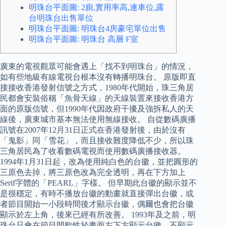
明珠台平面圖: 2廁,實用率高,連車位,露
台明珠台出售單位
明珠台平面圖: 明珠台4房豪宅單位出售
明珠台平面圖: 明珠台 高層 F室
廣東的電視觀眾可能會遇上「找不到明珠台」的情況，
如有些地級有線電視台根本沒有轉播明珠台。 原版即直
接接收香港發射信號之方式，1980年代開始，珠三角居
民都會安裝俗稱「魚骨天線」的天線裝置來接收香港方
面的原版信號，但1990年代因政府干擾及強拆私人的天
線後，廣東城市基本無法使用無線接收。 自從數碼廣播
訊號在2007年12月31日正式在香港發射後，由於沒有
「鬼影」同「雪花」，而且接收難度降低不少，所以珠
三角居民為了收看數碼電視而使用數碼廣播接收器。
1994年1月31日起，改為使用純白色的台徽，並把圓形的
三原色去掉，將三原色改為完全透明，再在下方加上
Serif字體的「PEARL」字樣。 但早期此台徽的顯示並不
是很穩定，有時不播放台徽的動畫就直接彈出台徽，或
者節目開始一小段時間後才顯示台徽，偶爾也會把台徽
顯示於左上角，後來已經有所改善。 1993年及之前，明
珠台只會在節目間歇性於畫面左下方顯示台徽，不顯示