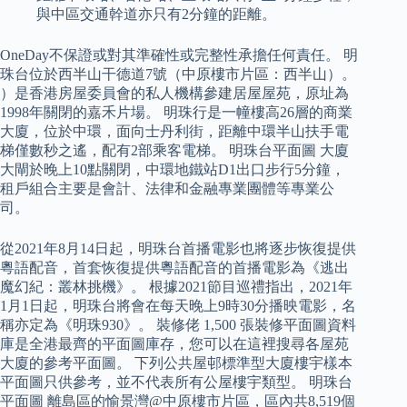
與中區交通幹道亦只有2分鐘的距離。
OneDay不保證或對其準確性或完整性承擔任何責任。 明
珠台位於西半山干德道7號（中原樓市片區：西半山）。
）是香港房屋委員會的私人機構參建居屋屋苑，原址為
1998年關閉的嘉禾片場。 明珠行是一幢樓高26層的商業
大廈，位於中環，面向士丹利街，距離中環半山扶手電
梯僅數秒之遙，配有2部乘客電梯。 明珠台平面圖 大廈
大閘於晚上10點關閉，中環地鐵站D1出口步行5分鐘，
租戶組合主要是會計、法律和金融專業團體等專業公
司。
從2021年8月14日起，明珠台首播電影也將逐步恢復提供
粵語配音，首套恢復提供粵語配音的首播電影為《逃出
魔幻紀：叢林挑機》。 根據2021節目巡禮指出，2021年
1月1日起，明珠台將會在每天晚上9時30分播映電影，名
稱亦定為《明珠930》。 裝修佬 1,500 張裝修平面圖資料
庫是全港最齊的平面圖庫存，您可以在這裡搜尋各屋苑
大廈的參考平面圖。 下列公共屋邨標準型大廈樓宇樣本
平面圖只供參考，並不代表所有公屋樓宇類型。 明珠台
平面圖 離島區的愉景灣@中原樓市片區，區內共8,519個