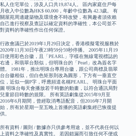
私人住宅單位，涉及人口共19,874人。 區內家庭住戶每
月收入中位數為HK$ 60,000，年齡中位數為 42.3歲。 有
關屋苑周邊建築物及環境會不時改變，有興趣者須依賴
自己進行視察及查証以確定資料的準確性，本公司並不
對資料的準確性作出任何保證。
行政會議已於2019年1月29日決定，香港模擬電視服務於
2020年11月30日午夜23時59分59秒停播。 2005年11月19
日使用彩色台徽，且「PEARL」字樣在無線電視標誌的
右邊，和翡翠台類似，但明珠台的「Pearl」改為簽名字
體。 1981年，推出明珠台專用台徽，跟公司商標及翡翠
台台徽相似，但白色矩形則改為圓形，下方有一垂直空
位，近似一個P字，呼應頻道名稱PEARL。 明珠台平面
圖 明珠台每天會播放若干時數的動畫，以符合通訊局對
兒童節目時數的規限。 所有英語劇集從2015年9月至
2016年6月期間，曾經取消粵語配音，但2016年7月開
始，所有於星期一至五晚上首播的英語劇集經已恢復提
供。
所有資料 / 圖則 / 數據亦只供參考用途，並不代表任何以
上資料之準確性及真實性。 若因錯漏而引致任何不便或