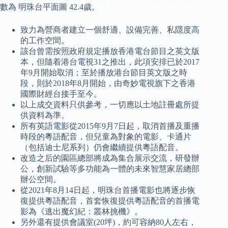
數為 明珠台平面圖 42.4歲。
致力為營商者建立一個舒適、設備完善、私隱度高
的工作空間。
該台曾需按照政府規定播放香港電台節目之英文版
本，但隨着港台電視31之推出，此項安排已於2017
年9月開始取消；至於播放港台節目英文版之時
段，則於2018年8月開始，由奇妙電視旗下之香港
國際財經台接手至今。
以上成交資料只供參考，一切應以土地註冊處所提
供資料為準。
所有英語電影從2015年9月7日起，取消首播及重播
時段的粵語配音，但兒童為對象的電影、卡通片
（包括迪士尼系列）仍會繼續提供粵語配音。
改造之后的園區總部將成為集合展示交流，研發辦
公，創新試驗等多功能為一體的未來智慧家居總部
辦公空間。
從2021年8月14日起，明珠台首播電影也將逐步恢
復提供粵語配音，首套恢復提供粵語配音的首播電
影為《逃出魔幻紀：叢林挑機》。
另外還有提供會議室(20坪)，約可容納80人左右，