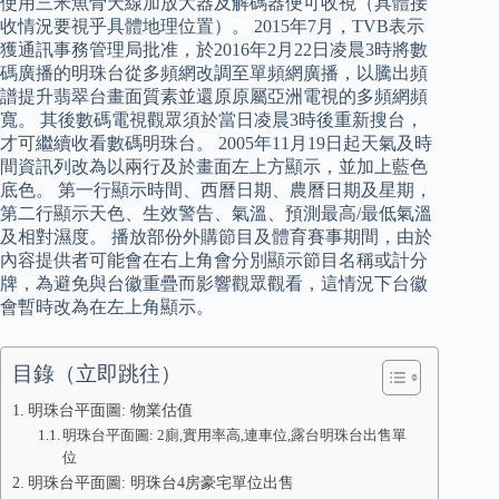
使用三米魚骨天線加放大器及解碼器便可收視（具體接
收情況要視乎具體地理位置）。 2015年7月，TVB表示
獲通訊事務管理局批准，於2016年2月22日凌晨3時將數
碼廣播的明珠台從多頻網改調至單頻網廣播，以騰出頻
譜提升翡翠台畫面質素並還原原屬亞洲電視的多頻網頻
寬。 其後數碼電視觀眾須於當日凌晨3時後重新搜台，
才可繼續收看數碼明珠台。 2005年11月19日起天氣及時
間資訊列改為以兩行及於畫面左上方顯示，並加上藍色
底色。 第一行顯示時間、西曆日期、農曆日期及星期，
第二行顯示天色、生效警告、氣溫、預測最高/最低氣溫
及相對濕度。 播放部份外購節目及體育賽事期間，由於
內容提供者可能會在右上角會分別顯示節目名稱或計分
牌，為避免與台徽重疊而影響觀眾觀看，這情況下台徽
會暫時改為在左上角顯示。
目錄（立即跳往）
明珠台平面圖: 物業估值
明珠台平面圖: 2廁,實用率高,連車位,露台明珠台出售單
位
明珠台平面圖: 明珠台4房豪宅單位出售