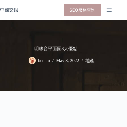
Skip
to
中國交銀
SEO服務查詢
content
明珠台平面圖8大優點
benlau
May 8, 2022
地產