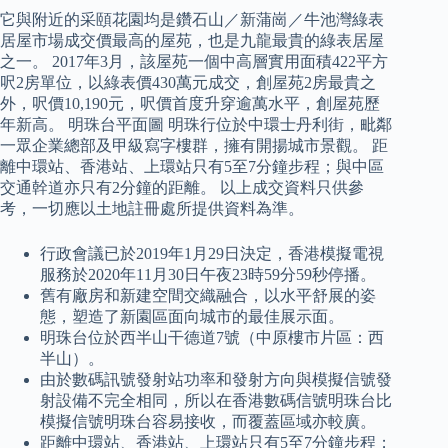
它與附近的采頤花園均是鑽石山／新蒲崗／牛池灣綠表
居屋市場成交價最高的屋苑，也是九龍最貴的綠表居屋
之一。 2017年3月，該屋苑一個中高層實用面積422平方
呎2房單位，以綠表價430萬元成交，創屋苑2房最貴之
外，呎價10,190元，呎價首度升穿逾萬水平，創屋苑歷
年新高。 明珠台平面圖 明珠行位於中環士丹利街，毗鄰
一眾企業總部及甲級寫字樓群，擁有開揚城市景觀。 距
離中環站、香港站、上環站只有5至7分鐘步程；與中區
交通幹道亦只有2分鐘的距離。 以上成交資料只供參
考，一切應以土地註冊處所提供資料為準。
行政會議已於2019年1月29日決定，香港模擬電視
服務於2020年11月30日午夜23時59分59秒停播。
舊有廠房和新建空間交織融合，以水平舒展的姿
態，塑造了新園區面向城市的最佳展示面。
明珠台位於西半山干德道7號（中原樓市片區：西
半山）。
由於數碼訊號發射站功率和發射方向與模擬信號發
射設備不完全相同，所以在香港數碼信號明珠台比
模擬信號明珠台容易接收，而覆蓋區域亦較廣。
距離中環站、香港站、上環站只有5至7分鐘步程；