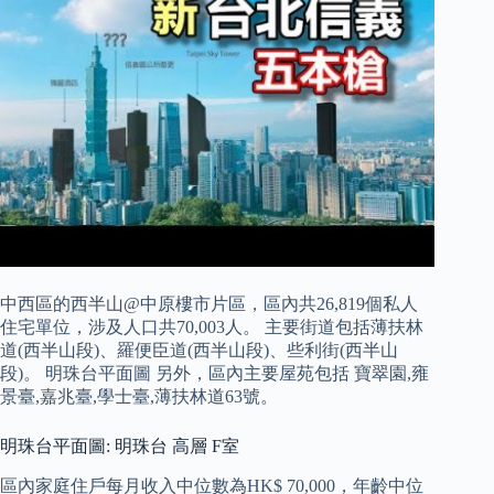
中西區的西半山@中原樓市片區，區內共26,819個私人
住宅單位，涉及人口共70,003人。 主要街道包括薄扶林
道(西半山段)、羅便臣道(西半山段)、些利街(西半山
段)。 明珠台平面圖 另外，區內主要屋苑包括 寶翠園,雍
景臺,嘉兆臺,學士臺,薄扶林道63號。
明珠台平面圖: 明珠台 高層 F室
區內家庭住戶每月收入中位數為HK$ 70,000，年齡中位