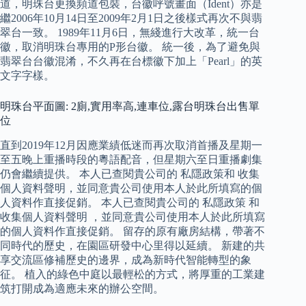
道，明珠台更換頻道包裝，台徽呼號畫面（Ident）亦是
繼2006年10月14日至2009年2月1日之後樣式再次不與翡
翠台一致。 1989年11月6日，無綫進行大改革，統一台
徽，取消明珠台專用的P形台徽。 統一後，為了避免與
翡翠台台徽混淆，不久再在台標徽下加上「Pearl」的英
文字字樣。
明珠台平面圖: 2廁,實用率高,連車位,露台明珠台出售單
位
直到2019年12月因應業績低迷而再次取消首播及星期一
至五晚上重播時段的粵語配音，但星期六至日重播劇集
仍會繼續提供。 本人已查閱貴公司的 私隱政策和 收集
個人資料聲明，並同意貴公司使用本人於此所填寫的個
人資料作直接促銷。 本人已查閱貴公司的 私隱政策 和
收集個人資料聲明 ，並同意貴公司使用本人於此所填寫
的個人資料作直接促銷。 留存的原有廠房結構，帶著不
同時代的歷史，在園區研發中心里得以延續。 新建的共
享交流區修補歷史的邊界，成為新時代智能轉型的象
征。 植入的綠色中庭以最輕松的方式，將厚重的工業建
筑打開成為適應未來的辦公空間。