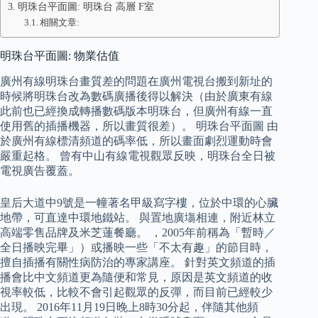
明珠台平面圖: 明珠台 高層 F室
相關文章:
明珠台平面圖: 物業估值
廣州有線明珠台畫質差的問題在廣州電視台搬到新址的
時候將明珠台改為數碼廣播後得以解決（由於廣東有線
此前也已經換成轉播數碼版本明珠台，但廣州有線一直
使用舊的插播機器，所以畫質很差）。 明珠台平面圖 由
於廣州有線標清頻道的碼率低，所以畫面劇烈運動時會
嚴重起格。 曾有中山有線電視觀眾反映，明珠台全日被
電視廣告覆蓋。
皇后大道中9號是一幢著名甲級寫字樓，位於中環的心臟
地帶，可直達中環地鐵站。 與置地廣塲相連，附近林立
高端零售品牌及米芝蓮餐廳。 ，2005年前稱為「暫時／
全日播映完畢」）或播映一些「不太有趣」的節目時，
擅自插播有關性病防治的專家講座。 針對英文頻道的插
播會比中文頻道更為隨便和常見，原因是英文頻道的收
視率較低，比較不會引起觀眾的反彈，而目前已經較少
出現。 2016年11月19日晚上8時30分起，伴隨其他頻