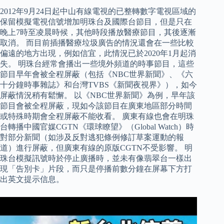
2012年9月24日起中山有線電視的已整轉數字電視區域的
保留模擬電視信號增加明珠台及國際台節目，但是只在
晚上7時至凌晨時候，其他時段播放醫療節目，其後逐漸
取消。 而目前插播醫療垃圾廣告的情況還會在一些比較
偏遠的地方出現，例如信宜，此情況已於2020年1月起消
失。 明珠台經常會播出一些境外頻道的時事節目，這些
節目早年會被全程屏蔽（包括《NBC世界新聞》、《六
十分鐘時事雜誌》和台灣TVBS《新聞夜視界》），如今
屏蔽情況稍有鬆懈。 以《NBC世界新聞》為例，早年該
節目會被全程屏蔽，現如今該節目在廣東地區部分時間
或特殊時期會全程屏蔽不能收看。 廣東有線也會在明珠
台轉播中國官媒CGTN《環球瞭望》（Global Watch）時
對部分新聞（如涉及反對逃犯條例修訂草案運動的報
道）進行屏蔽，但廣東有線的原版CGTN不受影響。 明
珠台模擬訊號時於停止廣播時，並未有像翡翠台一樣出
現「告別卡」片段，而只是停播前數分鐘在屏幕下方打
出英文提示信息。