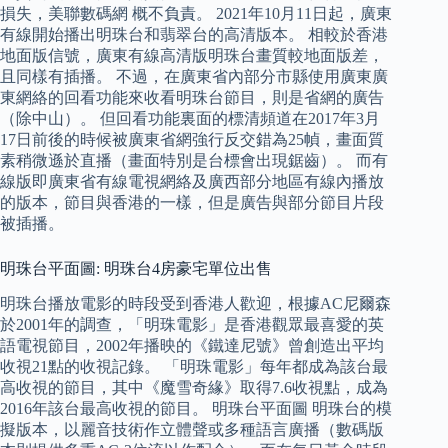
損失，美聯數碼網 概不負責。 2021年10月11日起，廣東
有線開始播出明珠台和翡翠台的高清版本。 相較於香港
地面版信號，廣東有線高清版明珠台畫質較地面版差，
且同樣有插播。 不過，在廣東省內部分市縣使用廣東廣
東網絡的回看功能來收看明珠台節目，則是省網的廣告
（除中山）。 但回看功能裏面的標清頻道在2017年3月
17日前後的時候被廣東省網強行反交錯為25幀，畫面質
素稍微遜於直播（畫面特別是台標會出現鋸齒）。 而有
線版即廣東省有線電視網絡及廣西部分地區有線內播放
的版本，節目與香港的一樣，但是廣告與部分節目片段
被插播。
明珠台平面圖: 明珠台4房豪宅單位出售
明珠台播放電影的時段受到香港人歡迎，根據AC尼爾森
於2001年的調查，「明珠電影」是香港觀眾最喜愛的英
語電視節目，2002年播映的《鐵達尼號》曾創造出平均
收視21點的收視記錄。 「明珠電影」每年都成為該台最
高收視的節目，其中《魔雪奇緣》取得7.6收視點，成為
2016年該台最高收視的節目。 明珠台平面圖 明珠台的模
擬版本，以麗音技術作立體聲或多種語言廣播（數碼版