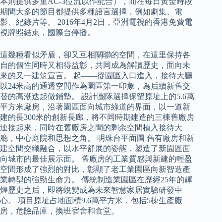
本則提供多重AC-3位流以作配合），而在每日黃金時段
期間大多的節目都提供多種語言選擇，例如劇集、電
影、紀錄片等。 2016年4月2日，亞洲電視的香港免費電
視牌照結束，國際台停播。
這幾種看似矛盾，卻又互相關聯的空間，在這里保持各
自的個性同時又相得益彰，共同成為解讀歷史，面向未
來的又一建筑宣言。 起——從園區入口進入，接待大廳
以24米高的通透空間作為園區第一印象，為后續新舊交
替的高潮迭起做鋪墊。 設計團隊選擇保留原址上的5.6萬
平方米廠房，沿著園區面向城市綠道的界面，以一道新
建的長300米的創新長廊，將不同時期建造的三棟舊廠房
連接起來，同時在舊廠房之間的剩余空間植入接待大
廳，中心庭院和思想之角。 明珠台平面圖 舊有廠房和新
建空間交織融合，以水平舒展的姿態，塑造了新園區面
向城市的最佳展示面。 舊廠房的工業質感與新建的輕盈
空間形成了強烈的對比，彰顯了老工業園區向新智造產
業轉型的強勁生命力。 傳統制造業園區在歷經25年的輝
煌歷史之后，即將蛻變成為未來智慧家居實驗研發中
心。 項目原址占地面積9.6萬平方米，包括5棟生產廠
房，危險品庫，換班宿舍和食堂。