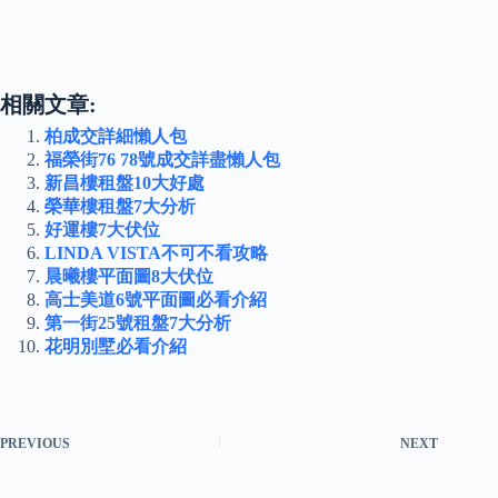
相關文章:
柏成交詳細懶人包
福榮街76 78號成交詳盡懶人包
新昌樓租盤10大好處
榮華樓租盤7大分析
好運樓7大伏位
LINDA VISTA不可不看攻略
晨曦樓平面圖8大伏位
高士美道6號平面圖必看介紹
第一街25號租盤7大分析
花明別墅必看介紹
PREVIOUS
NEXT