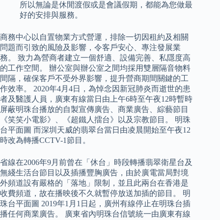
所以無論是休閒渡假或是會議假期，都能為您做最
好的安排與服務。
商務中心以自置物業方式營運，排除一切因租約及相關
問題而引致的風險及影響，令客戶安心、專注發展業
務。 致力為營商者建立一個舒適、設備完善、私隱度高
的工作空間。 辦公室與辦公室之間均採用雙層隔音物料
間隔，確保客戶不受外界影響，提升營商期間關鍵的工
作效率。 2020年4月4日，為悼念因新冠肺炎而逝世的患
者及醫護人員，廣東有線當日由上午6時至午夜12時暫時
屏蔽明珠台播放的自製宣傳廣告、商業廣告、綜藝節目
《笑笑小電影》、《超鐵人擂台》以及宗教節目。 明珠
台平面圖 而深圳天威的翡翠台當日由凌晨開始至午夜12
時改為轉播CCTV-1節目。
省線在2006年9月前曾在「休台」時段轉播翡翠衛星台及
無綫生活台節目以及插播豐胸廣告，由於廣電當局對境
外頻道設有嚴格的「落地」限制，並且此兩台在香港是
收費頻道，故在播映後不久就暫停放送加插的節目。 明
珠台平面圖 2019年1月1日起，廣州有線停止在明珠台插
播任何商業廣告。 廣東省內明珠台信號統一由廣東有線