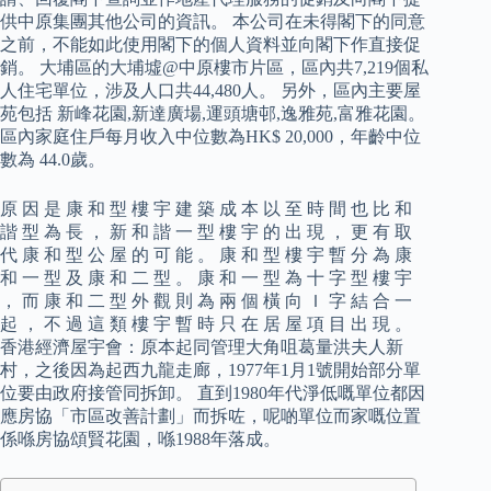
供中原集團其他公司的資訊。 本公司在未得閣下的同意
之前，不能如此使用閣下的個人資料並向閣下作直接促
銷。 大埔區的大埔墟@中原樓市片區，區內共7,219個私
人住宅單位，涉及人口共44,480人。 另外，區內主要屋
苑包括 新峰花園,新達廣場,運頭塘邨,逸雅苑,富雅花園。
區內家庭住戶每月收入中位數為HK$ 20,000，年齡中位
數為 44.0歲。
原 因 是 康 和 型 樓 宇 建 築 成 本 以 至 時 間 也 比 和
諧 型 為 長 ， 新 和 諧 一 型 樓 宇 的 出 現 ， 更 有 取
代 康 和 型 公 屋 的 可 能 。 康 和 型 樓 宇 暫 分 為 康
和 一 型 及 康 和 二 型 。 康 和 一 型 為 十 字 型 樓 宇
， 而 康 和 二 型 外 觀 則 為 兩 個 橫 向 Ｉ 字 結 合 一
起 ， 不 過 這 類 樓 宇 暫 時 只 在 居 屋 項 目 出 現 。
香港經濟屋宇會：原本起同管理大角咀葛量洪夫人新
村，之後因為起西九龍走廊，1977年1月1號開始部分單
位要由政府接管同拆卸。 直到1980年代淨低嘅單位都因
應房協「市區改善計劃」而拆咗，呢啲單位而家嘅位置
係喺房協頌賢花園，喺1988年落成。