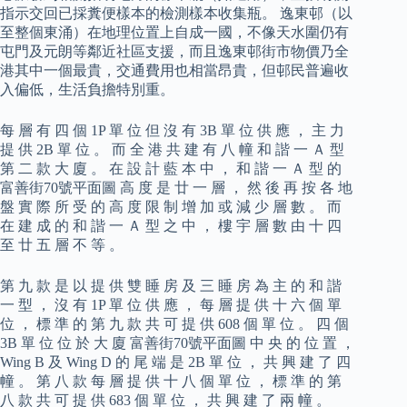
指示交回已採糞便樣本的檢測樣本收集瓶。 逸東邨（以
至整個東涌）在地理位置上自成一國，不像天水圍仍有
屯門及元朗等鄰近社區支援，而且逸東邨街市物價乃全
港其中一個最貴，交通費用也相當昂貴，但邨民普遍收
入偏低，生活負擔特別重。
每 層 有 四 個 1P 單 位 但 沒 有 3B 單 位 供 應 ， 主 力
提 供 2B 單 位 。 而 全 港 共 建 有 八 幢 和 諧 一 Ａ 型
第 二 款 大 廈 。 在 設 計 藍 本 中 ， 和 諧 一 Ａ 型 的
富善街70號平面圖 高 度 是 廿 一 層 ， 然 後 再 按 各 地
盤 實 際 所 受 的 高 度 限 制 增 加 或 減 少 層 數 。 而
在 建 成 的 和 諧 一 Ａ 型 之 中 ， 樓 宇 層 數 由 十 四
至 廿 五 層 不 等 。
第 九 款 是 以 提 供 雙 睡 房 及 三 睡 房 為 主 的 和 諧
一 型 ， 沒 有 1P 單 位 供 應 ， 每 層 提 供 十 六 個 單
位 ， 標 準 的 第 九 款 共 可 提 供 608 個 單 位 。 四 個
3B 單 位 位 於 大 廈 富善街70號平面圖 中 央 的 位 置 ，
Wing B 及 Wing D 的 尾 端 是 2B 單 位 ， 共 興 建 了 四
幢 。 第 八 款 每 層 提 供 十 八 個 單 位 ， 標 準 的 第
八 款 共 可 提 供 683 個 單 位 ， 共 興 建 了 兩 幢 。