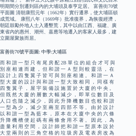
明期間分別遷到區內的大埔頭及泰亨定居。 富善街70號
平面圖 清朝康熙元年（1662年）實行遷界，使大埔區頓
成荒域。 康熙八年（1669年）批准復界，為恢復經濟，
朝廷鼓勵外地人士入遷墾荒，其中以由江西、福建、廣
東省內的惠州、潮州、嘉應等地遷入的客家人最多，建
立圍屋聚族而居。
富善街70號平面圖: 中學:大埔區
而 和 諧 一 型 只 有 尾 房 配 2B 單 位 的 組 合 才 可 與
別 座 相 連 而 建 ， 但 和 諧 一 Ａ 型 則 較 靈 活 ， 在
設 計 上 四 隻 翼 子 皆 可 與 別 座 相 連 。 和 諧 一 Ａ
型 大 廈 的 設 計 與 和 諧 一 型 大 致 相 同 ， 同 樣 有
四 隻 翼 子 ， 屋 宇 裝 備 設 施 置 於 大 廈 的 中 央 。
但 既 然 大 廈 的 層 數 大 幅 減 少 ， 即 單 位 數 目 及
人 口 也 隨 之 減 少 ， 因 此 升 降 機 數 目 也 較 和 諧
一 型 為 少 ， 減 少 至 兩 至 四 部 不 等 。 由 於 設 計
以 和 諧 一 型 為 藍 本 ， 原 本 在 大 廈 中 央 的 六 條
升 降 機 槽 便 起 碼 有 兩 條 會 用 不 著 。 因 此 ， 為
盡 量 利 用 空 間 ， 設 計 師 把 和 諧 一 型 原 本 設 於
大 堂 兩 則 的 三 角 空 格 的 垃 圾 房 及 電 表 房 改 為