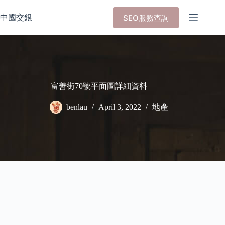
Skip
to
中國交銀
SEO服務查詢
content
富善街70號平面圖詳細資料
benlau
April 3, 2022
地產