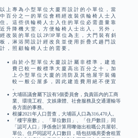
以 上 專 為 小 型 單 位 大 廈 而 設 計 的 小 單 位 ， 當
中 百 分 之 一 的 單 位 會 稍 經 改 裝 供 輪 椅 人 士 入
住 。 這 些 供 輪 椅 人 士 入 住 的 單 位 必 需 盡 量 靠
近 升 降 機 大 堂 ， 方 便 輪 椅 人 士 出 入 。 另 外 ，
經 改 裝 的 單 位 以 2P/3P 單 位 為 主 ， 大 門 裝 有 斜
板 ， 淋 浴 間 設 計 經 改 良 並 使 用 折 疊 式 趟 門 設
計 ， 照 顧 輪 椅 人 士 的 需 要 。
由 於 小 型 單 位 大 廈 設 計 屬 非 標 準 ， 建 造
費 已 較 一 般 標 準 大 廈 高 出 百 分 之 十 ， 加
上 小 型 單 位 大 廈 的 消 防 及 其 他 屋 宇 裝 備
較 一 般 公 屋 多 ， 因 此 建 造 費 用 絕 不 便 宜
。
大埔區議會屬下設有5個委員會，負責區內的工商
業、環境工程、文娛康體、社會服務及交通運輸等
各方面的事務。
根據2021年人口普查，大埔區人口為316,470人。
「樓宇座數」、「單位數目」、「住戶數目」同
「認可人口」淨係會計算用嚟做出租嘅公共屋邨、
單位、住戶同認可人口數目，唔包括喺房委會租置