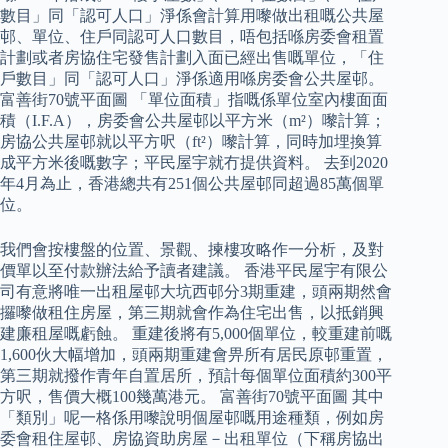
數目」同「認可人口」淨係會計算用嚟做出租嘅公共屋
邨、單位、住戶同認可人口數目，唔包括喺房委會租置
計劃或者房協住宅發售計劃入面已經出售嘅單位，「住
戶數目」同「認可人口」淨係適用喺房委會公共屋邨。
富善街70號平面圖 「單位面積」指嘅係單位室內樓面面
積（I.F.A），房委會公共屋邨以平方米（m²）嚟計算；
房協公共屋邨就以平方呎（ft²）嚟計算，同時加埋換算
成平方米後嘅數字；平民屋宇就冇提供資料。 去到2020
年4月為止，香港總共有251個公共屋邨同超過85萬個單
位。
我們會按樓盤的位置、景觀、揀樓攻略作一分析，及對
價單以至付款辦法給予讀者建議。 香港平民屋宇有限公
司有意將唯一出租屋邨大坑西邨分3期重建，頭兩期然會
攞嚟做租住房屋，第三期就會作為住宅出售，以抵銷興
建廉租屋嘅虧蝕。 重建後將有5,000個單位，較重建前嘅
1,600伙大幅增加，頭兩期重建會畀所有居民原邨重置，
第三期就撥作青年自置居所，預計每個單位面積約300平
方呎，售價大概100幾萬港元。 富善街70號平面圖 其中
「類別」呢一格係用嚟說明個屋邨嘅用途種類，例如房
委會租住屋邨、房協資助房屋－出租單位（下稱房協出