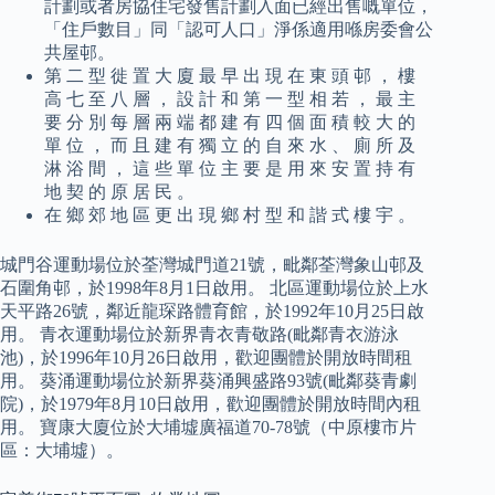
計劃或者房協住宅發售計劃入面已經出售嘅單位，
「住戶數目」同「認可人口」淨係適用喺房委會公
共屋邨。
第 二 型 徙 置 大 廈 最 早 出 現 在 東 頭 邨 ， 樓
高 七 至 八 層 ， 設 計 和 第 一 型 相 若 ， 最 主
要 分 別 每 層 兩 端 都 建 有 四 個 面 積 較 大 的
單 位 ， 而 且 建 有 獨 立 的 自 來 水 、 廁 所 及
淋 浴 間 ， 這 些 單 位 主 要 是 用 來 安 置 持 有
地 契 的 原 居 民 。
在 鄉 郊 地 區 更 出 現 鄉 村 型 和 諧 式 樓 宇 。
城門谷運動場位於荃灣城門道21號，毗鄰荃灣象山邨及
石圍角邨，於1998年8月1日啟用。 北區運動場位於上水
天平路26號，鄰近龍琛路體育館，於1992年10月25日啟
用。 青衣運動場位於新界青衣青敬路(毗鄰青衣游泳
池)，於1996年10月26日啟用，歡迎團體於開放時間租
用。 葵涌運動場位於新界葵涌興盛路93號(毗鄰葵青劇
院)，於1979年8月10日啟用，歡迎團體於開放時間內租
用。 寶康大廈位於大埔墟廣福道70-78號（中原樓市片
區：大埔墟）。