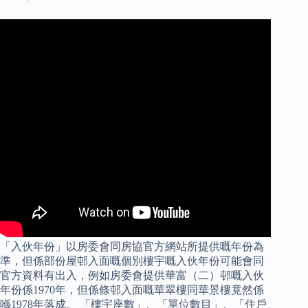
「入伙年份」以房委會同房協官方網站所提供嘅年份為
準，但係部份屋邨入面嘅個別樓宇嘅入伙年份可能會同
官方資料有出入，例如房委會提供華富（二）邨嘅入伙
年份係1970年，但係條邨入面嘅華翠樓同華景樓竟然係
喺1978年落成。 「樓宇座數」、「單位數目」、「住戶