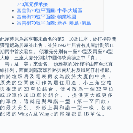
740萬元獲承接
富善街70號平面圖: 中學:大埔區
富善街70號平面圖: 物業地圖
富善街70號平面圖: 新界+離島+港島
此屋苑原為富亨邨未命名的第5、10及11座，於打樁期間
獲甄選為居屋並出售，並於1992年居者有其屋計劃第11
期丙中首次發售。 頌雅苑分別有一座Y3型及兩座Y4型
大廈，三座大廈分別以中國傳統美德之中「真」、
「善」及「美」來命名。 頌雅苑的3座樓宇由南至北直
線排列，西面則隔著頌雅路與南坑村及鐵尾仔村相鄰。
由 於 垃 圾 房 及 電 表 房 改 為 設 於 大 廈 的 中 央 ，
原 先 的 空 間 便 可 作 為 居 住 用 途 ， 小 三 角 空 格
與 相 連 的 2B 單 位 結 合 ， 便 可 改 為 一 個 3B 單 位
或 1P 單 位 加 1B 單 位 組 合 。 ， 提 供 更 大 或 更 多
的 單 位 ， 這 就 是 與 和 諧 一 型 （ 第 一 至 四 款 ）
的 最 大 分 別 。 外 形 上 與 和 諧 一 型 一 樣 ， 各 款
配 搭 的 Wing A 及 Wing c 的 尾 端 都 是 1B 單 位 。