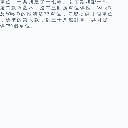
單 位 ， 一 共 興 建 了 十 七 幢 。 以 前 期 和 諧 一 型
第 二 款 為 藍 本 ， 沒 有 三 睡 房 單 位 供 應 ， Wing B
及 Wing D 的 尾 端 是 2B 單 位 ， 每 層 提 供 廿 個 單 位
， 標 準 的 第 六 款 ， 以 三 十 八 層 計 算 ， 共 可 提
供 759 個 單 位 。