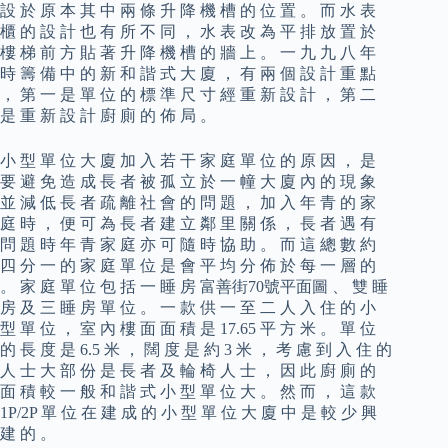
設 於 原 本 其 中 兩 條 升 降 機 槽 的 位 置 。 而 水 表
櫃 的 設 計 也 有 所 不 同 ， 水 表 改 為 平 排 放 置 於
樓 梯 前 方 貼 著 升 降 機 槽 的 牆 上 。 一 九 九 八 年
時 籌 備 中 的 新 和 諧 式 大 廈 ， 有 兩 個 設 計 重 點
， 第 一 是 單 位 的 標 準 尺 寸 經 重 新 設 計 ， 第 二
是 重 新 設 計 廚 廁 的 佈 局 。
小 型 單 位 大 廈 加 入 若 干 家 庭 單 位 的 原 因 ， 是
要 避 免 造 成 長 者 被 孤 立 於 一 幢 大 廈 內 的 現 象
並 減 低 長 者 疏 離 社 會 的 問 題 ， 加 入 年 青 的 家
庭 時 ， 便 可 為 長 者 建 立 鄰 里 關 係 ， 長 者 遇 有
問 題 時 年 青 家 庭 亦 可 隨 時 協 助 。 而 這 總 數 約
四 分 一 的 家 庭 單 位 是 會 平 均 分 佈 於 每 一 層 的
。 家 庭 單 位 包 括 一 睡 房 富善街70號平面圖 、 雙 睡
房 及 三 睡 房 單 位 。 一 款 供 一 至 二 人 入 住 的 小
型 單 位 ， 室 內 樓 面 面 積 是 17.65 平 方 米 。 單 位
的 長 度 是 6.5 米 ， 闊 度 是 約 3 米 ， 考 慮 到 入 住 的
人 士 大 部 份 是 長 者 及 輪 椅 人 士 ， 因 此 廚 廁 的
面 積 較 一 般 和 諧 式 小 型 單 位 大 。 然 而 ， 這 款
1P/2P 單 位 在 建 成 的 小 型 單 位 大 廈 中 是 較 少 興
建 的 。