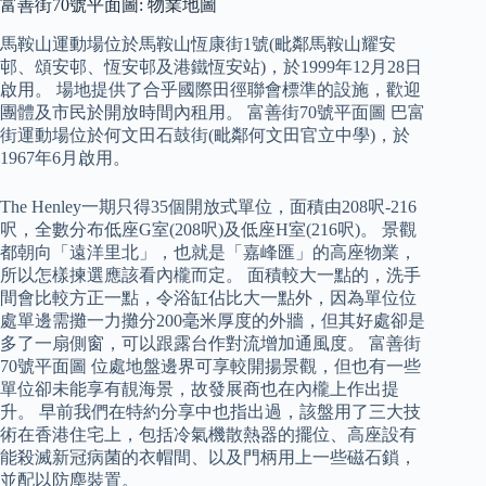
富善街70號平面圖: 物業地圖
馬鞍山運動場位於馬鞍山恆康街1號(毗鄰馬鞍山耀安
邨、頌安邨、恆安邨及港鐵恆安站)，於1999年12月28日
啟用。 場地提供了合乎國際田徑聯會標準的設施，歡迎
團體及市民於開放時間內租用。 富善街70號平面圖 巴富
街運動場位於何文田石鼓街(毗鄰何文田官立中學)，於
1967年6月啟用。
The Henley一期只得35個開放式單位，面積由208呎-216
呎，全數分布低座G室(208呎)及低座H室(216呎)。 景觀
都朝向「遠洋里北」，也就是「嘉峰匯」的高座物業，
所以怎樣揀選應該看內櫳而定。 面積較大一點的，洗手
間會比較方正一點，令浴缸佔比大一點外，因為單位位
處單邊需攤一力攤分200毫米厚度的外牆，但其好處卻是
多了一扇側窗，可以跟露台作對流增加通風度。 富善街
70號平面圖 位處地盤邊界可享較開揚景觀，但也有一些
單位卻未能享有靚海景，故發展商也在內櫳上作出提
升。 早前我們在特約分享中也指出過，該盤用了三大技
術在香港住宅上，包括冷氣機散熱器的擺位、高座設有
能殺滅新冠病菌的衣帽間、以及門柄用上一些磁石鎖，
並配以防塵裝置。