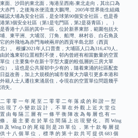
東面、沙田的東北面，海港呈西南-東北走向，其出口為
大赤門，之後海水便流進大鵬灣。 2005年世界衛生組織
確認大埔為安全社區，是全球第90個安全社區，也是香
港第3個安全社區（第1是屯門區，第2是葵青區）。 ）
是香港十八區的其中一區，位於新界東部，範圍包括大
埔、東平洲、大埔滘、汀角、船灣、林村谷、白石角及
它的外飛地為赤門海峽兩岸的西貢半島北部（西貢
北）。 根據2021年人口普查，大埔區人口為316,470人。
由於逸東邨位置相對不便，邨內曾經有相當數量的空置
單位（主要集中在新十字型大廈的較低層的三房大單
位），這也是公共屋邨中少有的，隨着東涌的社區配套
日益改善，加上大規模的城市發展大力吸引更多本港和
外籍人士人遷往東涌居住，令現在的空置單位問題幾乎
消失。
二 零 零 一 年 尾 至 二 零 零 二 年 落 成 的 和 諧 一 型
出 現 了 小 變 款 設 計 ， 不 單 在 外 觀 上 近 大 堂 位
置 由 每 隔 三 層 有 一 條 平 衡 陣 改 為 每 層 也 有 一
條 。 最 主 要 在 於 單 位 間 隔 上 出 現 變 化 。 而 Wing
B 及 Wing D 的 尾 端 則 是 2B 單 位 ， 第 十 款 每 層 提
供 十 八 個 單 位 ， 標 準 的 第 十 款 共 可 提 供 683 個