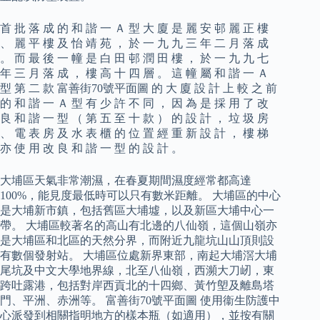
首 批 落 成 的 和 諧 一 Ａ 型 大 廈 是 麗 安 邨 麗 正 樓
、 麗 平 樓 及 怡 靖 苑 ， 於 一 九 九 三 年 二 月 落 成
。 而 最 後 一 幢 是 白 田 邨 潤 田 樓 ， 於 一 九 九 七
年 三 月 落 成 ， 樓 高 十 四 層 。 這 幢 屬 和 諧 一 Ａ
型 第 二 款 富善街70號平面圖 的 大 廈 設 計 上 較 之 前
的 和 諧 一 Ａ 型 有 少 許 不 同 ， 因 為 是 採 用 了 改
良 和 諧 一 型 （ 第 五 至 十 款 ） 的 設 計 ， 垃 圾 房
、 電 表 房 及 水 表 櫃 的 位 置 經 重 新 設 計 ， 樓 梯
亦 使 用 改 良 和 諧 一 型 的 設 計 。
大埔區天氣非常潮濕，在春夏期間濕度經常都高達
100%，能見度最低時可以只有數米距離。 大埔區的中心
是大埔新市鎮，包括舊區大埔墟，以及新區大埔中心一
帶。 大埔區較著名的高山有北邊的八仙嶺，這個山嶺亦
是大埔區和北區的天然分界，而附近九龍坑山山頂則設
有數個發射站。 大埔區位處新界東部，南起大埔滘大埔
尾坑及中文大學地界線，北至八仙嶺，西瀕大刀屻，東
跨吐露港，包括對岸西貢北的十四鄉、黃竹塱及離島塔
門、平洲、赤洲等。 富善街70號平面圖 使用衞生防護中
心派發到相關指明地方的樣本瓶（如適用），並按有關