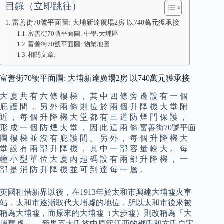
目錄（立即跳往）
富善街70號平面圖: 大埔新達廣場2房 以740萬元獲承接
富善街70號平面圖: 中學:大埔區
富善街70號平面圖: 物業地圖
相關文章:
富善街70號平面圖: 大埔新達廣場2房 以740萬元獲承接
大 廈 共 有 六 條 樓 梯 ， 其 中 四 條 旁 邊 設 有 一 個
庇 護 間 ， 另 外 兩 條 則 位 於 兩 個 升 降 機 大 堂 附
近 ， 每 個 升 降 機 大 堂 都 有 三 道 防 煙 門 保 護 ，
形 成 一 個 防 煙 大 堂 ， 因 此 這 兩 條 富善街70號平面
圖 樓 梯 並 沒 有 庇 護 間 。 另 外 ， 每 個 升 降 機 大
堂 設 有 兩 部 升 降 機 ， 其 中 一 部 容 量 較 大 。 每
幢 小 型 單 位 大 廈 內 起 碼 設 有 兩 部 升 降 機 ， 一
部 是 消 防 升 降 機 並 可 到 達 每 一 層 。
英國租借新界以後，在1913年於太和市興建大埔墟火車
站，太和市逐漸取代大埔墟的地位，所以太和市後來被
稱為大埔墟，而原來的大埔墟（大步墟）則改稱為「大
埔舊墟」。 新界五大氏族中原籍江西的鄧氏和文氏自宋