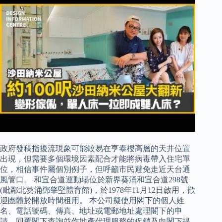
政府發稿指擾流現象可能較易在亨泰樓高層的天井位置
出現，但需要多個環境因素配合才能將病毒帶入住宅單
位，相信事件屬個別例子，但呼籲市民避免走近天台通
風管口。 和宜合道運動場位於新界葵涌和宜合道298號
(毗鄰北葵涌鄧肇堅體育館)，於1978年11月12日啟用，歡
迎團體於開放時間租用。 本公司擬使用閣下的個人姓
名、電話號碼、傳真、地址或電郵地址處理閣下的申
請、回覆閣下查詢並作地產代理服務的促銷及向閣下提