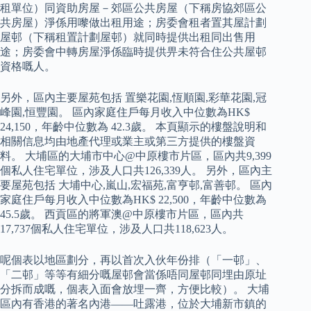
租單位）同資助房屋－郊區公共房屋（下稱房協郊區公
共房屋）淨係用嚟做出租用途；房委會租者置其屋計劃
屋邨（下稱租置計劃屋邨）就同時提供出租同出售用
途；房委會中轉房屋淨係臨時提供畀未符合住公共屋邨
資格嘅人。
另外，區內主要屋苑包括 置樂花園,恆順園,彩華花園,冠
峰園,恒豐園。 區內家庭住戶每月收入中位數為HK$
24,150，年齡中位數為 42.3歲。 本頁顯示的樓盤說明和
相關信息均由地產代理或業主或第三方提供的樓盤資
料。 大埔區的大埔市中心@中原樓市片區，區內共9,399
個私人住宅單位，涉及人口共126,339人。 另外，區內主
要屋苑包括 大埔中心,嵐山,宏福苑,富亨邨,富善邨。 區內
家庭住戶每月收入中位數為HK$ 22,500，年齡中位數為
45.5歲。 西貢區的將軍澳@中原樓市片區，區內共
17,737個私人住宅單位，涉及人口共118,623人。
呢個表以地區劃分，再以首次入伙年份排（「一邨」、
「二邨」等等有細分嘅屋邨會當係唔同屋邨同埋由原址
分拆而成嘅，個表入面會放埋一齊，方便比較）。 大埔
區內有香港的著名內港——吐露港，位於大埔新市鎮的