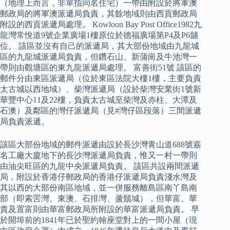
（地理上而言，非單指同名住宅）一帶由附設於將軍澳
郵政局的將軍澳派遞局負責，其餘地域則由西貢郵政局
附設的西貢派遞局處理。 Kowloon Bay Post Office1982九
龍灣常悅道9號企業廣場1樓原位於德福廣場第P4及P6舖
位。 該區並沒有自己的派遞局，其大部份地域由九龍城
區的九龍城派遞局負責，但鑽石山、新蒲崗及牛池灣一
帶則由觀塘區的東九龍派遞局處理。 富善街51號 該區的
郵件分由東區派遞局（位於東區法院大樓1樓，主要負責
太古城以西地域）、柴灣派遞局（設於柴灣安業街1號新
華豐中心11及22樓，負責太古城至柴灣及赤柱、大潭及
石澳）及鄰區的灣仔派遞局（見#灣仔區段落）三間派遞
局負責派遞。
該區大部份地域的郵件派遞由設於長沙灣青山道688號嘉
名工廠大廈地下的長沙灣派遞局負責，惟又一村一帶則
由油尖旺區的九龍中央派遞局負責。 該區共設兩間派遞
局，附設於香港仔郵政局的香港仔派遞局負責淺水灣及
其以西的大部份南區地域，並一併服務離島區南丫島南
部（即索罟灣、東澳、石排灣、蘆鬚城），但華富、華
貴及置富則由華富郵政局所附設的華富派遞局負責。 早
於開埠前的1841年已於聖約翰座堂對上的一間小屋（現