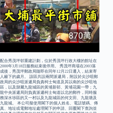
配合秀茂坪邨重建計劃，位於秀茂坪行政大樓的館址在
2000年3月18日服務結束後停用。 秀茂坪商場在2003落
成後，秀茂坪郵政局隨即在同年12月22日遷入，結束寄
人籬下的歲月。 該區共設兩間派遞局，附設於尖沙咀郵
政局的尖沙咀派遞局負責柯士甸道及其以南的尖沙咀地
區，以及隸屬九龍城區的黃埔新邨、黃埔花園一帶；九
龍中央派遞局則負責派遞柯士甸道以北的郵件，同時服
務深水埗區的又一村以及九龍城區的何文田、九龍塘及
九龍城。 本公司擬使用閣下的個人姓名、電話號碼、傳
真、地址或電郵地址處理閣下的申請、回覆閣下查詢並