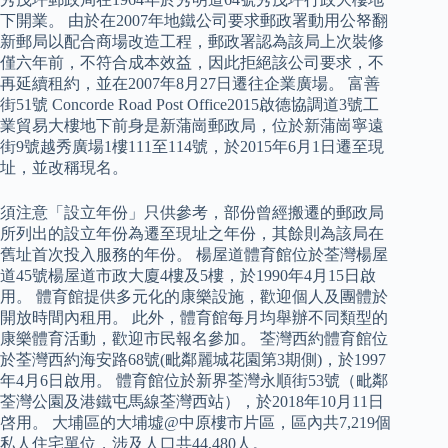
下開業。 由於在2007年地鐵公司要求郵政署動用公帑翻
新郵局以配合商場改造工程，郵政署認為該局上次裝修
僅六年前，不符合成本效益，因此拒絕該公司要求，不
再延續租約，並在2007年8月27日遷往企業廣場。 富善
街51號 Concorde Road Post Office2015啟德協調道3號工
業貿易大樓地下前身是新蒲崗郵政局，位於新蒲崗寧遠
街9號越秀廣場1樓111至114號，於2015年6月1日遷至現
址，並改稱現名。
須注意「設立年份」只供參考，部份曾經搬遷的郵政局
所列出的設立年份為遷至現址之年份，其餘則為該局在
舊址首次投入服務的年份。 楊屋道體育館位於荃灣楊屋
道45號楊屋道市政大廈4樓及5樓，於1990年4月15日啟
用。 體育館提供多元化的康樂設施，歡迎個人及團體於
開放時間內租用。 此外，體育館每月均舉辦不同類型的
康樂體育活動，歡迎市民報名參加。 荃灣西約體育館位
於荃灣西約海安路68號(毗鄰麗城花園第3期側)，於1997
年4月6日啟用。 體育館位於新界荃灣永順街53號（毗鄰
荃灣公園及港鐵屯馬線荃灣西站），於2018年10月11日
啓用。 大埔區的大埔墟@中原樓市片區，區內共7,219個
私人住宅單位，涉及人口共44,480人。