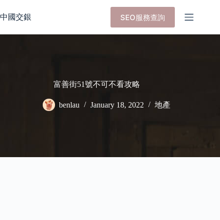
Skip
to
中國交銀
SEO服務查詢
content
富善街51號不可不看攻略
benlau
January 18, 2022
地產