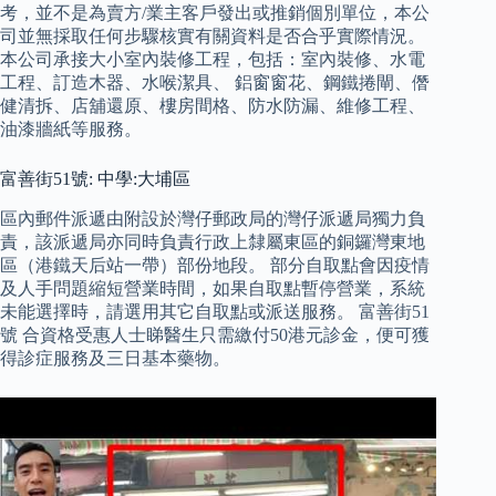
考，並不是為賣方/業主客戶發出或推銷個別單位，本公
司並無採取任何步驟核實有關資料是否合乎實際情況。
本公司承接大小室內裝修工程，包括：室內裝修、水電
工程、訂造木器、水喉潔具、 鋁窗窗花、鋼鐵捲閘、僭
健清拆、店舖還原、樓房間格、防水防漏、維修工程、
油漆牆紙等服務。
富善街51號: 中學:大埔區
區內郵件派遞由附設於灣仔郵政局的灣仔派遞局獨力負
責，該派遞局亦同時負責行政上隸屬東區的銅鑼灣東地
區（港鐵天后站一帶）部份地段。 部分自取點會因疫情
及人手問題縮短營業時間，如果自取點暫停營業，系統
未能選擇時，請選用其它自取點或派送服務。 富善街51
號 合資格受惠人士睇醫生只需繳付50港元診金，便可獲
得診症服務及三日基本藥物。