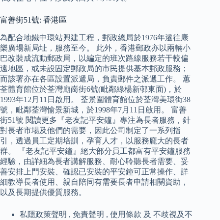
富善街51號: 香港區
為配合地鐵中環站興建工程，郵政總局於1976年遷往康
樂廣場新局址，服務至今。 此外，香港郵政亦以兩輛小
巴改裝成流動郵政局，以編定的班次路線服務若干較偏
遠地區，或未設固定郵政局的市民提供基本郵政服務；
而該署亦在各區設置派遞局，負責郵件之派遞工作。 蕙
荃體育館位於荃灣廟崗街6號(毗鄰綠楊新邨東面)，於
1993年12月11日啟用。 荃景圍體育館位於荃灣美環街38
號，毗鄰荃灣愉景新城，於1998年7月11日啟用。 富善
街51號 閱讀更多『老友記平安鐘』專注為長者服務，針
對長者市場及他們的需要，因此公司制定了一系列指
引，透過員工定期培訓，孕育人才，以服務龐大的長者
群。 『老友記平安鐘』絕大部分員工都富有平安鐘服務
經驗，由詳細為長者講解服務、耐心聆聽長者需要、妥
善安排上門安裝、確認已安裝的平安鐘可正常操作、詳
細教導長者使用、親自陪同有需要長者申請相關資助，
以及長期提供優質服務。
私隱政策聲明 , 免責聲明 , 使用條款 及 不歧視及不