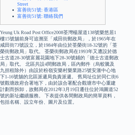
Street
富善街51號: 香港區
富善街51號: 聯絡我們
Yeung Uk Road Post Office2008荃灣楊屋道138號樂悠居1
樓15號舖前身可追溯至「咸田街郵政局」，於1965年在
咸田街73號設立，於1984年由位於荃榮街18-32號的「荃
榮街郵政局」取代。 荃榮街郵政局在1993年又遭設於德
士古道28-30號富麗花園地下28-30號鋪的「德士古道郵政
局」取代。 北區共設4間郵政局，區內郵件（烏蛟騰及
九担租除外）由設於粉嶺安樂村樂業路25號安滙中心地
下1-16號舖的北區派遞局負責派遞。 舊局址位於同仁街6
號觀塘政府合署地下，由於該合署配合觀塘市中心重建
計劃而拆卸，故郵局在2012年3月19日遷往位於鴻圖道52
號的新址繼續服務。 下表提供各間郵政局的簡單資料，
包括名稱、設立年份、圖片及位置。