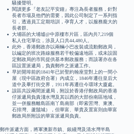
騷擾聲明。
閱讀更多『老友記平安鐘』專注為長者服務，針對
長者市場及他們的需要，因此公司制定了一系列指
引，透過員工定期培訓，孕育人才，以服務龐大的
長者群。
大埔區的大埔墟@中原樓市片區，區內共7,219個
私人住宅單位，涉及人口共44,480人。
此外，香港郵政亦以兩輛小巴改裝成流動郵政局，
以編定的班次路線服務若干較偏遠地區，或未設固
定郵政局的市民提供基本郵政服務；而該署亦在各
區設置派遞局，負責郵件之派遞工作。
早於開埠前的1841年已於聖約翰座堂對上的一間小
屋（現中區政府合署）內成立，1846年遷往皇后大
道中及畢打街交界，1911年再遷往今環球大廈處。
該區共設兩間派遞局，附設於香港仔郵政局的香港
仔派遞局負責淺水灣及其以西的大部份南區地域，
並一併服務離島區南丫島南部（即索罟灣、東澳、
石排灣、蘆鬚城），但華富、華貴及置富則由華富
郵政局所附設的華富派遞局負責。
郵件派遞方面，將軍澳新市鎮、銀綫灣及清水灣半島