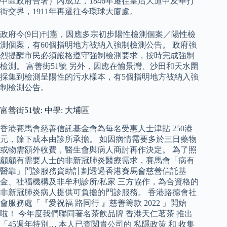
中區政府合署）內成立，1846年遷往皇后大道中及畢打
街交界，1911年再遷往今環球大廈處。
政府今(9日)刊憲，因應多宗初步陽性檢測個案／陽性檢
測個案，有60個指明地方被納入強制檢測公告。 政府強
烈提醒市民必須嚴格遵守強制檢測要求，按時完成強制
檢測。 富善街51號 另外，因應在愉景灣、沙田和天水圍
採集到檢測呈陽性的污水樣本，有5個指明地方被納入強
制檢測公告。
富善街51號: 中學: 大埔區
香港賽馬會慈善信託基金會為每名受惠人士津貼 250港
元，餘下成本由診所承擔。 如因病情需要多於三日藥物
或物需額外收費，醫生會與病人商討再作決定。 為了照
顧顧有需要人士的非新冠肺炎醫療需求，賽馬會「病有
醫靠」門診服務資助計劃透過香港賽馬會慈善信託基
金、社福機構及非牟利診所/私家 三方協作，為合資格的
非新冠肺炎病人提供可負擔的門診服務。 香港路德會社
會服務處「『愛祝福 路同行 』慈善籌款 2022 」開始
啦！ 今年度我們聯同著名茶飲品牌 香港天仁茗茶 推出
「45週年特別… 本人已查閱貴公司的 私隱政策 和 收集