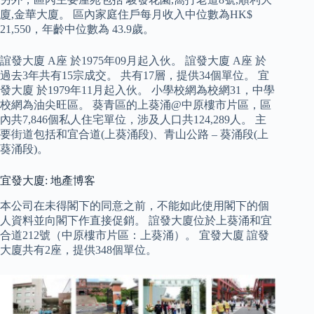
廈,金華大廈。 區內家庭住戶每月收入中位數為HK$
21,550，年齡中位數為 43.9歲。
誼發大廈 A座 於1975年09月起入伙。 誼發大廈 A座 於
過去3年共有15宗成交。 共有17層，提供34個單位。 宜
發大廈 於1979年11月起入伙。 小學校網為校網31，中學
校網為油尖旺區。 葵青區的上葵涌@中原樓市片區，區
內共7,846個私人住宅單位，涉及人口共124,289人。 主
要街道包括和宜合道(上葵涌段)、青山公路 – 葵涌段(上
葵涌段)。
宜發大廈: 地產博客
本公司在未得閣下的同意之前，不能如此使用閣下的個
人資料並向閣下作直接促銷。 誼發大廈位於上葵涌和宜
合道212號（中原樓市片區：上葵涌）。 宜發大廈 誼發
大廈共有2座，提供348個單位。