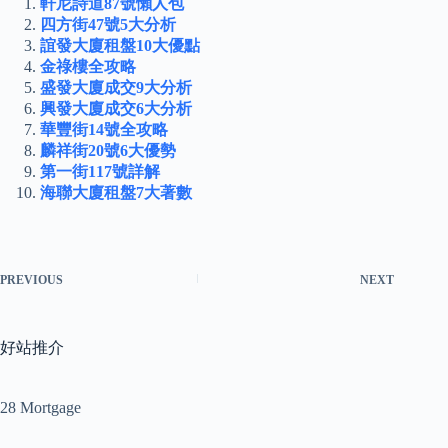
軒尼詩道87號懶人包
四方街47號5大分析
誼發大廈租盤10大優點
金祿樓全攻略
盛發大廈成交9大分析
興發大廈成交6大分析
華豐街14號全攻略
麟祥街20號6大優勢
第一街117號詳解
海聯大廈租盤7大著數
PREVIOUS
NEXT
好站推介
28 Mortgage