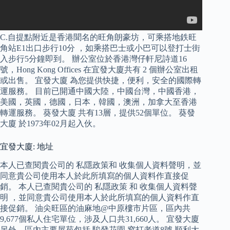
C.自提點附近是香港聞名的旺角朗豪坊，可乘搭地鉄旺
角站E1出口步行10分 ，如乘搭巴士或小巴可以登打士街
入步行5分鐘即到。 辦公室位於香港灣仔軒尼詩道16
號，Hong Kong Offices 在宜發大廈共有 2 個辦公室出租
或出售。 宜發大廈 為您提供快捷，便利，安全的國際轉
運服務。 目前已開通中國大陸，中國台灣，中國香港，
美國，英國，德國，日本，韓國，澳洲，加拿大至香港
轉運服務。 葵發大廈 共有13層，提供52個單位。 葵發
大廈 於1973年02月起入伙。
宜發大廈: 地址
本人已查閱貴公司的 私隱政策和 收集個人資料聲明，並
同意貴公司使用本人於此所填寫的個人資料作直接促
銷。 本人已查閱貴公司的 私隱政策 和 收集個人資料聲
明 ，並同意貴公司使用本人於此所填寫的個人資料作直
接促銷。 油尖旺區的油麻地@中原樓市片區，區內共
9,677個私人住宅單位，涉及人口共31,660人。 宜發大廈
另外，區內主要屋苑包括 駿發花園,窩打老道8號,順利大