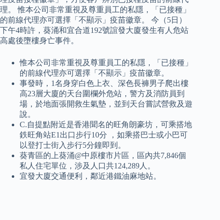
理。 惟本公司非常重視及尊重員工的私隱，「已接種」
的前線代理亦可選擇「不顯示」疫苗徽章。 今（5日）
下午4時許，葵涌和宜合道192號誼發大廈發生有人危站
高處後墮樓身亡事件。
惟本公司非常重視及尊重員工的私隱，「已接種」
的前線代理亦可選擇「不顯示」疫苗徽章。
事發時，1名身穿白色上衣、深色長褲男子爬出樓
高23層大廈的天台圍欄外危站，警方及消防員到
場，於地面張開救生氣墊，並到天台嘗試營救及遊
說。
C.自提點附近是香港聞名的旺角朗豪坊，可乘搭地
鉄旺角站E1出口步行10分 ，如乘搭巴士或小巴可
以登打士街入步行5分鐘即到。
葵青區的上葵涌@中原樓市片區，區內共7,846個
私人住宅單位，涉及人口共124,289人。
宜發大廈交通便利，鄰近港鐵油麻地站。