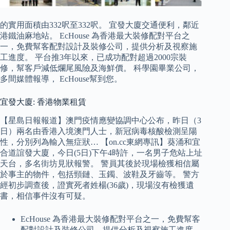
的實用面積由332呎至332呎。 宜發大廈交通便利，鄰近
港鐵油麻地站。 EcHouse 為香港最大裝修配對平台之
一，免費幫客配對設計及裝修公司，提供分析及視察施
工進度。 平台推3年以來，已成功配對超過2000宗裝
修，幫客戶減低爛尾風險及海鮮價。 科學園畢業公司，
多間媒體報導， EcHouse幫到您。
宜發大廈: 香港物業租賃
【星島日報報道】澳門疫情應變協調中心公布，昨日（3
日）兩名由香港入境澳門人士，新冠病毒核酸檢測呈陽
性，分別列為輸入無症狀… 【on.cc東網專訊】葵涌和宜
合道誼發大廈，今日(5日)下午4時許，一名男子危站上址
天台，多名街坊見狀報警。 警員其後於現場檢獲相信屬
於事主的物件，包括頸鏈、玉鐲、波鞋及牙齒等。 警方
經初步調查後，證實死者姓楊(36歲)，現場沒有檢獲遺
書，相信事件沒有可疑。
EcHouse 為香港最大裝修配對平台之一，免費幫客
配對設計及裝修公司，提供分析及視察施工進度。