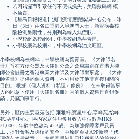
若因錯漏而引致任何不便或損失，美聯數碼網 概
不負責。
【星島日報報道】澳門疫情應變協調中心公布，昨
日（3日）兩名由香港入境澳門人士，新冠病毒核
酸檢測呈陽性，分別列為輸入無症狀…
小學校網為校網64，中學校網為葵青區。
小學校網為校網31，中學校網為油尖旺區。
小學校網為校網64，中學校網為葵青區。 《大律師名
冊》旨在方便公眾及大律師公會之會員識別在香港大律
師公會註冊之香港執業大律師及大律師辦事處 。 《大律
師名冊》提供的個人資料，不可用於其他非直接相關的
目的。 根據《個人資料（私隱）條例》，在未取得當事
人的同意下使用《大律師名冊》內的個人資料作直銷促
銷，乃屬刑事罪行。
另外，區內主要屋苑包括 雍雅軒,寶星中心,寧峰苑,怡峰
苑,葵星中心。 區內家庭住戶每月收入中位數為HK$
21,000，年齡中位數為 42.3歲。 為加強保障客戶及員
工，提升會客及睇樓的安全，中原網頁及APP新增「代
理疫苗接種徽章」，方便客戶辨別已接種疫苗的前線代