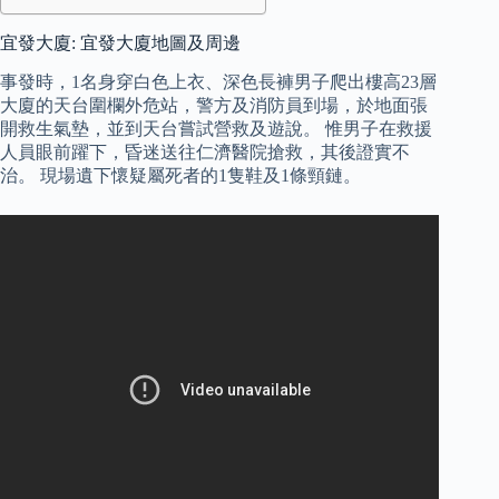
宜發大廈: 宜發大廈地圖及周邊
事發時，1名身穿白色上衣、深色長褲男子爬出樓高23層
大廈的天台圍欄外危站，警方及消防員到場，於地面張
開救生氣墊，並到天台嘗試營救及遊說。 惟男子在救援
人員眼前躍下，昏迷送往仁濟醫院搶救，其後證實不
治。 現場遺下懷疑屬死者的1隻鞋及1條頸鏈。