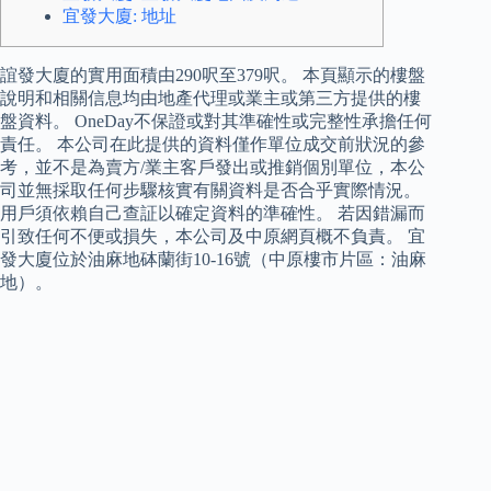
宜發大廈: 地址
誼發大廈的實用面積由290呎至379呎。 本頁顯示的樓盤
說明和相關信息均由地產代理或業主或第三方提供的樓
盤資料。 OneDay不保證或對其準確性或完整性承擔任何
責任。 本公司在此提供的資料僅作單位成交前狀況的參
考，並不是為賣方/業主客戶發出或推銷個別單位，本公
司並無採取任何步驟核實有關資料是否合乎實際情況。
用戶須依賴自己查証以確定資料的準確性。 若因錯漏而
引致任何不便或損失，本公司及中原網頁概不負責。 宜
發大廈位於油麻地砵蘭街10-16號（中原樓市片區：油麻
地）。