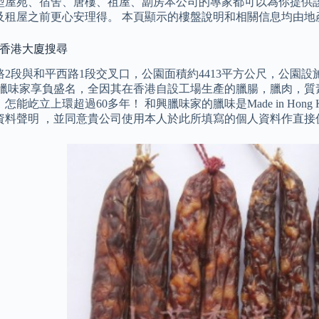
型屋苑、宿舍、唐樓、祖屋、劏房本公司的專家都可以為你提供該
及租屋之前更心安理得。 本頁顯示的樓盤說明和相關信息均由地
 香港大廈搜尋
路2段與和平西路1段交叉口，公園面積約4413平方公尺，公園
興臘味家享負盛名，全因其在香港自設工場生產的臘腸，臘肉，質
怎能屹立上環超過60多年！ 和興臘味家的臘味是Made in Hong
資料聲明 ，並同意貴公司使用本人於此所填寫的個人資料作直接