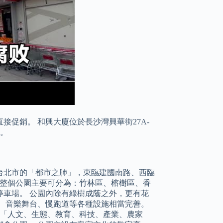
促銷。 和興大廈位於長沙灣興華街27A-
呎。
台北市的「都市之肺」，東臨建國南路、西臨
。 整個公園主要可分為：竹林區、榕樹區、香
車場。 公園內除有綠樹成蔭之外，更有花
、音樂舞台、慢跑道等各種設施相當完善。
以「人文、生態、教育、科技、產業、農家