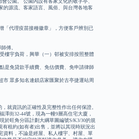
會公園。 公園內設有客家文化的敬字亭、
家的源流、客家語言、風俗、與台灣各地客
新增「代理疫苗接種徽章」，方便客戶辨別已
輝師傅。
受樓宇負荷，興華（一）邨被安排按照整體
點是免貸款手續費、免估價費、免申請律師
青超市 眾多知名連鎖店家匯聚於古亭捷運站周
的，就資訊的正確性及完整性作出任何保證。
號及福澤街32-44號，現為一幢9層高住宅大廈，
業現於旺角分區計劃大綱草圖編號S/K3/30的規
現有租約(如有者)出售，並將以其現時狀況出
宅資料，不論是經屋、私人樓宇、村屋、單