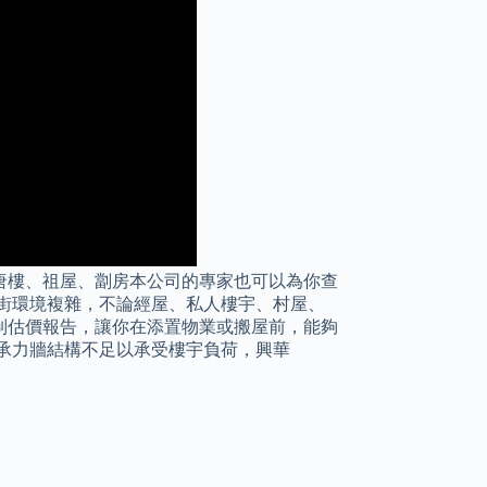
唐樓、祖屋、劏房本公司的專家也可以為你查
街環境複雜，不論經屋、私人樓宇、村屋、
制估價報告，讓你在添置物業或搬屋前，能夠
承力牆結構不足以承受樓宇負荷，興華