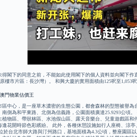
未得閣下的同意之前，不能如此使用閣下的個人資料並向閣下作直接
中原樓市片區：長沙灣）。 和興大廈的實用面積由125呎至1,053
 澳門物業估價王
市區中心，是一座草木濃密的生態公園，都會森林的型態被譽為
、南側為和平東路、北側為信義路，公園面積廣達25.9293公頃
生植物區、帶狀林區、水池假山區、露天音樂台、兒童遊戲區和停
每逢花開時節色彩繽紛。 此外，各種休憩設施如行人座椅、涼亭
 位於台北市師大路與汀州路口，基地面積為4.3公頃，整座園區