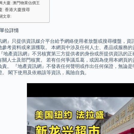
興大廈: 澳門物業估價王
廈: 香港大廈搜尋
關文章:
 單位詳情
訊網』只提供資訊媒介平台給予網絡使用者放盤或搜尋樓盤，資
他參考資料或來源獲取。 本網頁中涉及任何人士、產品或服務的
於『地產資訊網』不另核實第三方提供者的身份或所提供資訊的正
有關人士及部門核實。 若有任何爭議瓜葛，或因為使用本網頁的
負責。 『地產資訊網』不發表任何聲明或作出任何保證，無論是
證。 閣下使用及依賴該等資訊，風險自負。