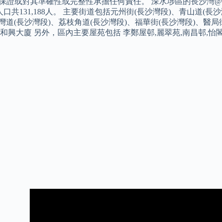
y不保證或對其準確性或完整性承擔任何責任。 深水埗區的長沙灣@
口共131,188人。 主要街道包括元州街(長沙灣段)、青山道(長
灣道(長沙灣段)、荔枝角道(長沙灣段)、福華街(長沙灣段)、醫局
 和興大廈 另外，區內主要屋苑包括 李鄭屋邨,麗翠苑,南昌邨,怡