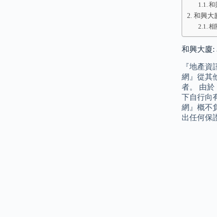
和
和興大
相
和興大廈:
『地產資
網』從其
者。 由
下自行向
網』概不
出任何保