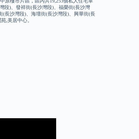
中原樓市片區，區內共19,253個私人住宅單
沙灣段)、發祥街(長沙灣段)、福榮街(長沙灣
街(長沙灣段)、海壇街(長沙灣段)、興華街(長
閣苑,美居中心。