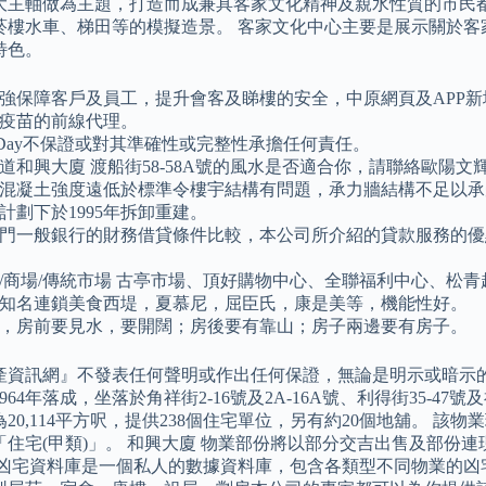
大主軸做為主題，打造而成兼具客家文化精神及親水性質的市民都
菸樓水車、梯田等的模擬造景。 客家文化中心主要是展示關於客
特色。
強保障客戶及員工，提升會客及睇樓的安全，中原網頁及APP
疫苗的前線代理。
eDay不保證或對其準確性或完整性承擔任何責任。
道和興大廈 渡船街58-58A號的風水是否適合你，請聯絡歐陽文
混凝土強度遠低於標準令樓宇結構有問題，承力牆結構不足以承
計劃下於1995年拆卸重建。
門一般銀行的財務借貸條件比較，本公司所介紹的貸款服務的優
/商場/傳統市場 古亭市場、頂好購物中心、全聯福利中心、松
知名連鎖美食西堤，夏慕尼，屈臣氏，康是美等，機能性好。
，房前要見水，要開闊；房後要有靠山；房子兩邊要有房子。
產資訊網』不發表任何聲明或作出任何保證，無論是明示或暗示
964年落成，坐落於角祥街2-16號及2A-16A號、利得街35-47
20,114平方呎，提供238個住宅單位，另有約20個地舖。 該物
「住宅(甲類)」。 和興大廈 物業部份將以部分交吉出售及部份連
門凶宅資料庫是一個私人的數據資料庫，包含各類型不同物業的凶