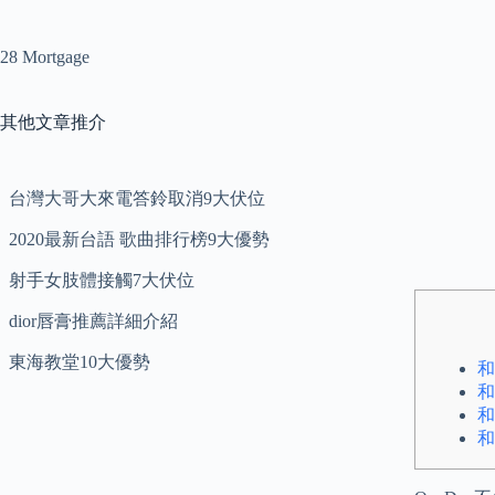
28 Mortgage
其他文章推介
台灣大哥大來電答鈴取消9大伏位
2020最新台語 歌曲排行榜9大優勢
射手女肢體接觸7大伏位
dior唇膏推薦詳細介紹
東海教堂10大優勢
和
和
和
和