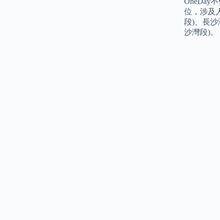
OneDa
位，涉及人
段)、長沙
沙灣段)。