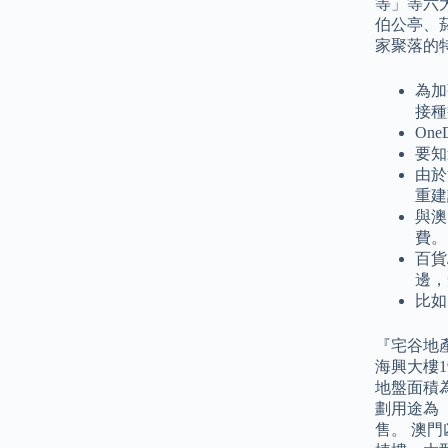
等」等六
伯公亭、
家聚落的
為加
接種
On
要知
由於
重建
與澳
費。
百貨
邊，
比如
『宅谷地
海興大樓1
地盤面積為
劃用途為
售。 澳