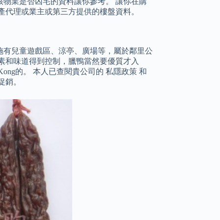
物業是否凶宅的資料讓你參考。 讓你在購
產代理或業主或第三方提供的樓盤資料。
設施有兒童遊戲區、涼亭、廣場等，屬於鄰里公
素和味道得到控制，臘鴨當然要優質才入
 Kong的。 本人已查閱貴公司的 私隱政策 和
促銷。