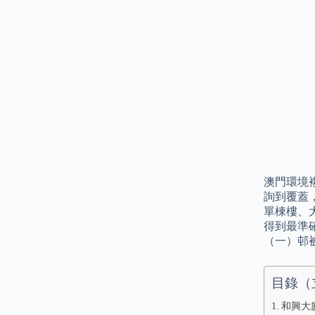
澳門環境
詢到覆蓋
單棟樓、
得到最準
（一）邨
目錄（
和興大廈