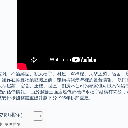
複雜，不論經屋、私人樓宇、村屋、單棟樓、大型屋苑、宿舍、
，讓你在添置物業或搬屋前，能夠得到最準確的覆蓋情報。 澳門
大型屋苑、宿舍、唐樓、祖屋、劏房本公司的專家也可以為你編
確的估價情報。 由於混凝土強度遠低於標準令樓宇結構有問題，
被安排按照整體重建計劃下於1995年拆卸重建。
立即跳往）
: 單位詳情