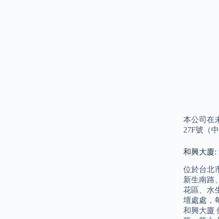
本公司在
27F號（
和興大廈:
位於台北
新生南路
花區、水
壇處處，
和興大廈