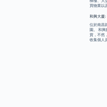
棟樓、大
買物業以
和興大廈:
位於南昌
園。 和
貨，不然，
收集個人