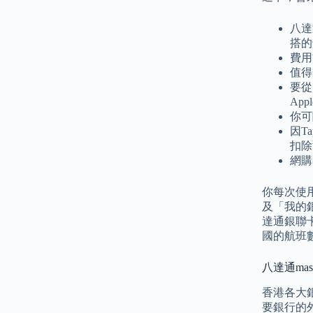
八達
搭的
費用
值得
要從 
Ap
你可
因T
扣除
網購
你每次使用
及「我的銀
達通銀聯卡
國的航班數
八達通mast
香港各大
要銀行的