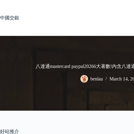
Skip
to
content
中國交銀
八達通mastercard paypal20266大著數!內含八達通m
benlau
March 14, 2
好站推介