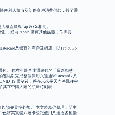
於便利店超市及部份商戶消費付款，甚至乘
。
店覆蓋度與Tap & Go相同。
pple 服務計劃，或向 Apple 購買其他媒體，你需要
stercard及銀聯的商戶及網店，以Tap & Go
推送通知。 你亦可於八達通銀包的「最新動態」
成整個停用八達通Mastercard / 八
 COVID-19 限制後，將在未來幾天內將飛往中
空提高了其在中國大陸的航班時刻表。
以預先兌換外幣。 本文將為你整理四間主
戶已將其實體八達卡登記使用八達通各種優