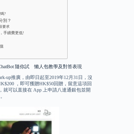
理嗎?
 有乜分別？
/年薪要求
付款，手續費更低!
儲值
三個 ChatBot 隨你試 懶人包教學及對答表現
up推廣，由即日起至2019年12月31日，沒
$200 ，即可獲贈HK$50回贈，留意這項回
郵，就可以直接在 App 上申請八達通銀包並開
便。