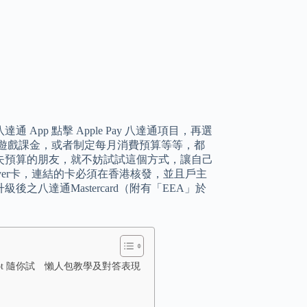
p 點擊 Apple Pay 八達通項目，再選
遊戲課金，或者制定每月消費預算等等，都
失預算的朋友，就不妨試試這個方式，讓自己
Discover卡，連結的卡必須在香港核發，並且戶主
之八達通Mastercard（附有「EEA」於
hatBot 隨你試 懶人包教學及對答表現