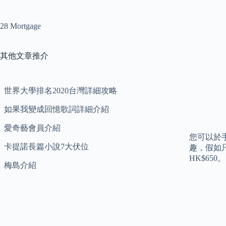
28 Mortgage
其他文章推介
世界大學排名2020台灣詳細攻略
如果我變成回憶歌詞詳細介紹
愛奇藝會員介紹
您可以於手
卡提諾長篇小說7大伏位
趣，假如只簽
HK$650
梅島介紹