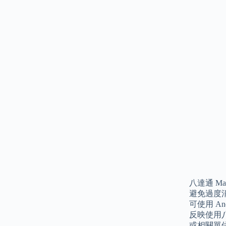
八達通 M
避免過度消
可使用 A
反映使用八
或相關單位