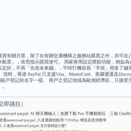
買有關月票，除了在有關交通機構之服務站購買之外，亦可在八達通 Ap
車船票」，依照指示購買便可。 用家善用設定限額功能，例如為
設定好，不再「先使未來錢」，平時打機容易「手痕」用多了錢
現時，香港 PayPal 只支援Visa、MasterCard、美國運通及
Pal賬戶登記的名字一樣。 商戶之登記地域為歐洲經濟區，只接受升級後
）。
立即跳往）
astercard paypal: AI 聊天機械人｜免費下載 Poe 手機都能玩 三個 C
達通mastercard paypal: 八達通錢包點用？O!ePay 增值及使用教學
八達通mastercard paypal: 支付密碼是什麼?