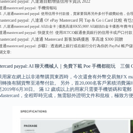
stercard paypal: 八達通自動增值信用卡資訊 2022
通mastercard paypal: 手機情報站
八達通mastercard paypal: 使用信用卡付款後，賣家要我再另外多付手續費給他，合
tercard paypal: 八達通 O! ePay Mastercard 同 Tap & Go i.Card 比較
八達通mastercard paypal: AE白金卡 | 優惠高達HK$5,900! AE細頭白金卡優惠/年費
達通mastercard paypal: 快捷支付: 使用JETCO銀通會員銀行的信用卡或戶口
stercard paypal: 八達通 Mastercard 新客加碼優惠 享高達 $300 回贈
達通mastercard paypal: 步驟2 : 透過網上銀行或在銀行分行為你的 PayPal 帳戶
關文章:
tercard paypal: AI 聊天機械人｜免費下載 Poe 手機都能玩 
用家在網上以非港幣購買東西時，今次還會有外幣交易無FX mark-
轉換有關貨幣至港幣付款。 另外，首20,000名客戶累積消費滿HK
2019年6月30日。 滿 12 歲或以上的用家只需要手機號碼和電
Mastercard，全程即時完成，無需額外證明文件和批核，極致方