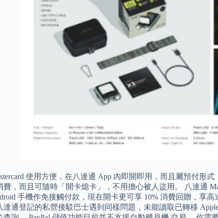
astercard 使用方便，在八達通 App 內即開即用，而且屬
費，而且可隨時「開卡熄卡」，不用擔心被人盜用。 八達通 Masterca
ndroid 手機作免接觸付款，現在開卡更可享 10% 消費回贈，享
達通登記的私營接駁巴士遇到同樣問題，未能讀取已轉移 Apple W
查詢。 PayPal 儲值功能目前並不支援自動櫃員機 交易。 