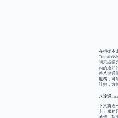
在根據本
Trans
明示或隱
內的通知
將八達通靠
服務，可
計數，方
八達通mast
下文將逐
卡」服務只
通卡，暫未