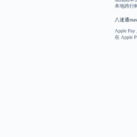
本地跨行
八達通mas
Apple 
在 App