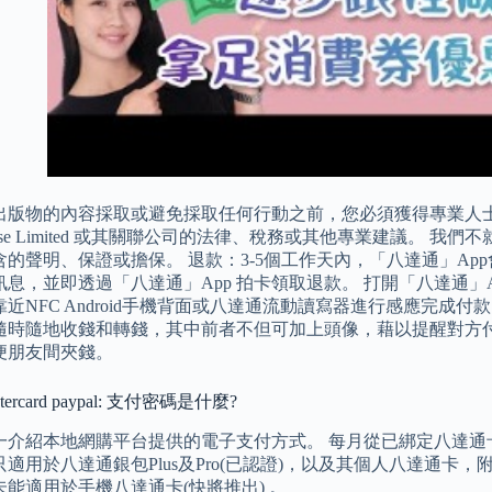
出版物的內容採取或避免採取任何行動之前，您必須獲得專業人士
ferWise Limited 或其關聯公司的法律、稅務或其他專業建議
含的聲明、保證或擔保。 退款：3-5個工作天內，「八達通」Ap
訊息，並即透過「八達通」App 拍卡領取退款。 打開「八達通」
近NFC Android手機背面或八達通流動讀寫器進行感應完成
隨時隨地收錢和轉錢，其中前者不但可加上頭像，藉以提醒對方
便朋友間夾錢。
ercard paypal: 支付密碼是什麼?
一介紹本地網購平台提供的電子支付方式。 每月從已綁定八達通卡轉
適用於八達通銀包Plus及Pro(已認證)，以及其個人八達通
能適用於手機八達通卡(快將推出) 。