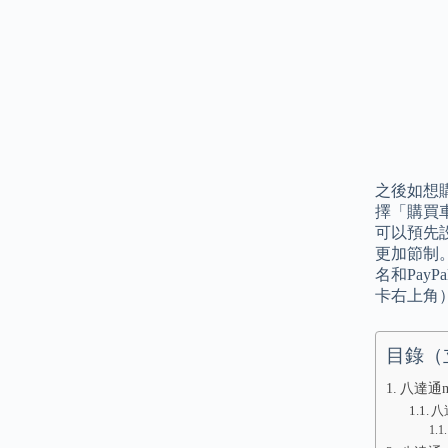
之後如想購
擇「購買
可以預先
更加節制。 
名和Pay
卡右上角
目錄（
八達通m
八