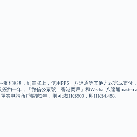
機下單後，到電腦上，使用PPS、八達通等其他方式完成支付，同享手
約一年，「微信公眾號 – 香港商戶」和Wechat 八達通mastercard 
。 單簽申請商戶帳號2年，則可減HK$500，即HK$4,488。