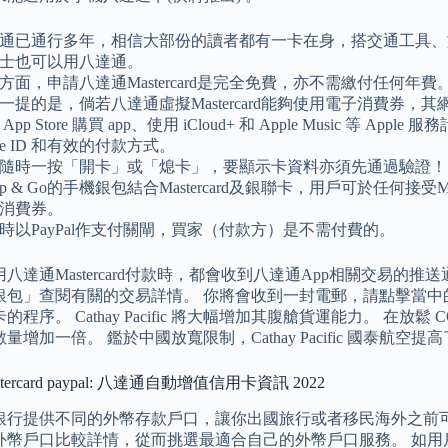
通已通行多年，相信大部份的讀者都有一卡在身，搭交通工具、
士也可以用八達通。
方面，申請八達通Mastercard是完全免費，亦不需繳付任何年費
一提的是，倘若八達通虛擬Mastercard能夠使用電子消費券，其網
App Store 購買 app、使用 iCloud+ 和 Apple Music 等 A
ple ID 和有效的付款方式。
隨時一按「開卡」或「熄卡」，要顯示卡資料亦須先通過驗證！
ap & Go的手機銀包結合Mastercard及銀聯卡，用戶可於任何接受Ma
消費券。
時以PayPal作支付關閘，買家（付款方）是不需付費的。
八達通Mastercard付款時，都會收到八達通App相關交易的
包」查閱有關的交易詳情。 你將會收到一封電郵，請點擊當中的連結以完
的程序。 Cathay Pacific 將大幅增加其腹艙貨運能力。 在放鬆
量增加一倍。 鑑於中國放寬限制，Cathay Pacific 國泰航
ercard paypal: 八達通自動增值信用卡資訊 2022
銀行提供不同的外幣存款戶口，讓你出國旅行或者移民海外之前可
外幣戶口比較詳情，從而挑選最適合自己的外幣戶口服務。 如用