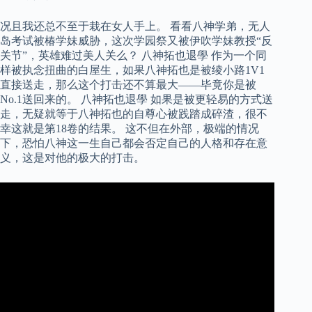
况且我还总不至于栽在女人手上。 看看八神学弟，无人
岛考试被椿学妹威胁，这次学园祭又被伊吹学妹教授“反
关节”，英雄难过美人关么？ 八神拓也退學 作为一个同
样被执念扭曲的白屋生，如果八神拓也是被绫小路1V1
直接送走，那么这个打击还不算最大——毕竟你是被
No.1送回来的。 八神拓也退學 如果是被更轻易的方式送
走，无疑就等于八神拓也的自尊心被践踏成碎渣，很不
幸这就是第18卷的结果。 这不但在外部，极端的情况
下，恐怕八神这一生自己都会否定自己的人格和存在意
义，这是对他的极大的打击。