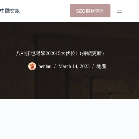
Skip
to
中國交銀
SEO服務查詢
content
八神拓也退學202615大伏位!（持續更新）
benlau
March 14, 2023
地產