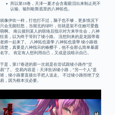
所以第18卷，天泽一夏才会含着眼泪出来制止死不
认输、输到歇斯底里的八神拓也。
就像伊吹一样，打也打不过，脑子也不够，更多情况下
只会无能狂怒，当堀北的绿叶，但就是架不住她可爱蠢
萌啊。 南云接到某人的联络后指示对方来学生会，八神
狂喜，以为终于等到了绫小路。 没想到来的是龙园带着
老师一起来了。 八神拓也退學 八神拓也退學 绫小路很
清楚，真要是八神指示的椿樱子，他不会那么简单暴露
名字。 肯定有人想利用自己，又或是说暗示自己。
于是，第17卷进的那一次就是在尝试跟绫小路作“交
易”了。 交易内容是：天泽告诉绫小路，“另一个人”是
谁，绫小路要直接出手把人送走。 不过绫小路拒绝了交
易，因为根本没必要。