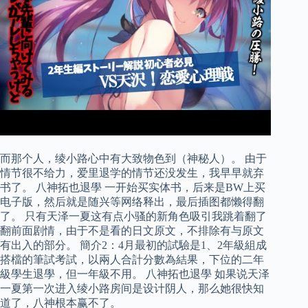
而那个人，绫小路心中有大致物色到（神秘人）。 由于
情节很不给力，爱里退学的情节还没发生，我早早就弃
书了。 八神拓也退學 一开始买实体书，后来是BW上买
电子版，然后就是随兴等网络释出，最后插图都懒得翻
了。 只有天泽一夏这有点小骚的新角色吸引我跳着翻了
翻前面剧情，由于不是看的日文原文，不排除有与原文
有出入的部分。 簡介2：4月最初的試驗是1、2年級組成
搭檔的筆試考試，以兩人合計分數為結果，下位的二年
級學生退學，但一年級不用。 八神拓也退學 如果说天泽
一夏第一次进入绫小路房间是设计阴人，那么她很快知
道了，八神根本赢不了。