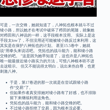
可是，一次交锋，她就知道了，八神拓也根本就斗不过
绫小路，所以她才在考试中破坏了栉田的尾随，就像她
对栉田和八神说的一样，这手段根本没用。 实际上是这
手段太low了，不但没用还可能被绫小路反过来利用，这
其实是在保护八神拓也的计划。 甚至15.5卷中，她就
说“用拳头来说话吧。 凭拓也的战斗能力，能和绫小路
交锋的吧。 ”这是因为她早知道了，这也许是八神拓也
唯一能最接近绫小路实力的方法，可惜八神根本听不进
去这暗示。 但又不能说得太明白，说出来伤自尊，也更
刺激八神。
于是，第17卷进的那一次就是在尝试跟绫小路
作“交易”了。
但如果作者真安排她对绫小路有了好感，也不排除
留下来继续利用这角色。
凭拓也的战斗能力，能和绫小路交锋的吧。
不过绫小路拒绝了交易，因为根本没必要。