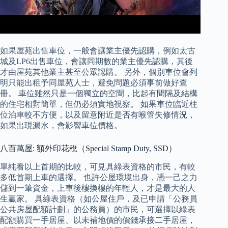
如果屋苑出售車位，一般會讓業主優先認購，例如太古
城及LP6出售車位，會讓同期數的業主優先認購，其後
才由屋苑其他業主甚至公眾認購。 另外，個別車位會列
明只能出租予同屋苑人士，避免問題必須事前做好查
冊。 車位雖然只是一個獨立的空間，比起有間隔及結構
的住宅相對簡單，但仍必須實地視察。 如果車位臨近柱
位泊車較不方便，以及留意附近是否有喉管失修情況，
如果出現漏水，會影響車位價格。
八百萬屋: 額外印花稅（Special Stamp Duty, SSD）
單純看以上首期的比較，可見具綠表資格的市民，有較
多低首期上車的選擇。 也許公屋環境出身，憑一己之力
儲到一筆資金，上車後樓換樓的年輕人，才是最大的人
生贏家。 具綠表資格（如公屋住戶，及已申請「公務員
公共房屋配額計劃」的公務員）的市民，可選擇以綠表
配額購買一手居屋、以未補地價的價錢承接二手居屋，