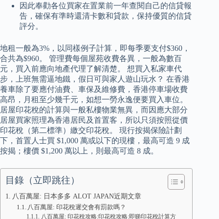
因此奉勸各位買家在置業前一年查閱自己的信貸報
告，確保有準時還清卡數和貸款，保持優質的信貸
評分。
地租一般為3%，以同樣例子計算，即每季要支付$360，
合共為$960。 管理費每個屋苑收費各異，一般為數百
元，買入前應向地產代理了解清楚。 想買入私家車代
步，上班無需逼地鐵，假日可與家人遊山玩水？ 在香港
養車除了要應付油費、車保及維修費，香港停車場收費
高昂，月租至少幾千元，如想一勞永逸便要買入車位。
居屋印花稅的計算與一般私樓物業無異，而因應大部分
居屋買家照理為香港居民及首置客，所以只須按照從價
印花稅（第二標準）繳交印花稅。 現行按揭保險計劃
下，首置人士買 $1,000 萬或以下的現樓，最高可造 9 成
按揭；樓價 $1,200 萬以上，則最高可造 8 成。
目錄（立即跳往）
八百萬屋: 日本多多 ALOT JAPAN近期文章
八百萬屋: 印花稅遲交會有罰款嗎？
八百萬屋: 印花稅攻略:印花稅攻略:即睇印花稅計算方