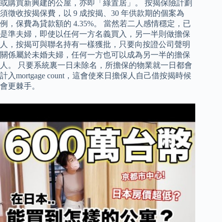
或購買新興建的公屋，亦即「綠置居」。 按揭保險計劃
須徵收按揭保費，以 9 成按揭、30 年供款期的個案為
例，保費為貸款額的 4.35%。 當然若二人感情穩定，已
是準夫婦，即使以任何一方名義買入，另一半則做擔保
人，按揭可與聯名持有一樣獲批，只要向按證公司聲明
關係屬於未婚夫婦，任何一方也可以成為另一半的擔保
人。 只要系統裏一日未除名，所擔保的物業就一日都會
計入mortgage count，這會使來日擔保人自己借按揭時候
會更棘手。