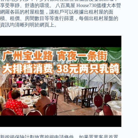
享受寧靜、舒適的環境。 八百萬屋 House730搵樓大本營
網羅各區的村屋租盤，讓租戶可以根據出租村屋的面
積、租價、房間數目等等進行篩選，每個出租村屋盤的
資訊均清晰列明於網頁上。
新按揭保險計劃放寬按揭申請條件，如果置業客是首置