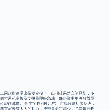
上周政府連環出招穩定樓市，出招後果然立竿見影，多
個大屋苑睇樓及交投量即時急凍，部份業主更將放盤單
位輕微減價。 但由於政府剛出招，市場只是初步反應，
準買家未有太大的動力，成交量必定減少，尤其銀行收