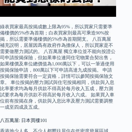
綠表買家最高按揭成數上限為95%，所以買家只需要準
備樓價的5%作為首期；白表買家則最高可乘造90%按
揭，所以需要準備樓價的5%作為首期開支。 八百萬屋
補充説明，居屋因爲有政府作為擔保人，所以買家是不
需要做壓力測試的。 八百萬屋 獨立車位並不能向按證公
司申請按揭保險，但如果車位連同住宅物業合契出售，
如果樓價及車位總價值為1,000萬以下，可以一筆過使用
按揭保險申請，800萬以下可申請高達九成按揭。 申請
按揭保險需要符合一定資格，詳情可以參閱按揭保險文
章。 車位按揭的壓力測試與住宅按揭相同，供款與入息
比率要求均為每月供款不得高於每月收入五成，壓力測
試要求為每月供款不得高於每月收入六成。 如果買入車
位前有按揭在身，供款與入息比率及壓力測試需要調整
一成至四成及五成。
八百萬屋: 日本買樓101
香港地少人多，不少人都嚮往居住在低密度發展區域，