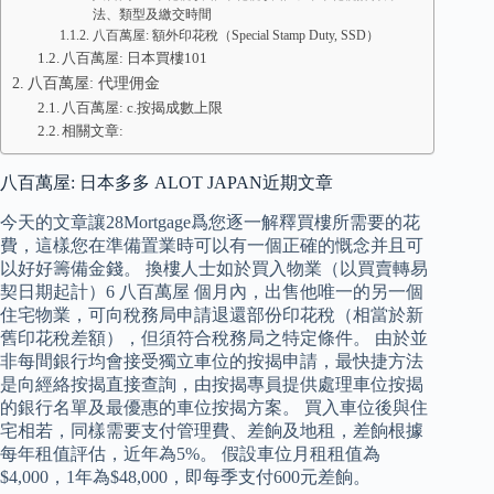
法、類型及繳交時間
八百萬屋: 額外印花稅（Special Stamp Duty, SSD）
八百萬屋: 日本買樓101
八百萬屋: 代理佣金
八百萬屋: c.按揭成數上限
相關文章:
八百萬屋: 日本多多 ALOT JAPAN近期文章
今天的文章讓28Mortgage爲您逐一解釋買樓所需要的花
費，這樣您在準備置業時可以有一個正確的慨念并且可
以好好籌備金錢。 換樓人士如於買入物業（以買賣轉易
契日期起計）6 八百萬屋 個月內，出售他唯一的另一個
住宅物業，可向稅務局申請退還部份印花稅（相當於新
舊印花稅差額），但須符合稅務局之特定條件。 由於並
非每間銀行均會接受獨立車位的按揭申請，最快捷方法
是向經絡按揭直接查詢，由按揭專員提供處理車位按揭
的銀行名單及最優惠的車位按揭方案。 買入車位後與住
宅相若，同樣需要支付管理費、差餉及地租，差餉根據
每年租值評估，近年為5%。 假設車位月租租值為
$4,000，1年為$48,000，即每季支付600元差餉。