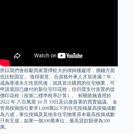
所以我們會鼓勵買家選擇較大的律師樓處理，價錢方面
也比較固定。 值得留意，合資格外來人才居港滿 7 年，
成為香港永久性居民後，就其首次購買的住宅物業，可
申請退回已繳付的新住宅印花稅，但仍需支付首置的從
價印花稅（按第二標準稅率計算）。 有關措施適用於
2022 年 八百萬屋 10 月 19日及以後簽署的買賣協議。 金
管局按揭指引要求1,000萬以下的住宅按揭最高按揭成數
為六成，車位按揭及其他非住宅物業原本最高按揭成數
只有五成，如果一個200萬車位，最高貸款額便為100
萬。