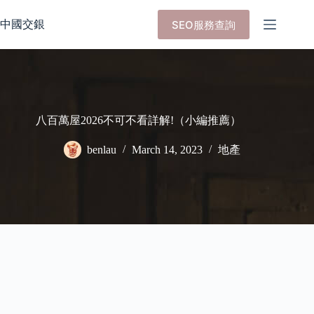
Skip
to
中國交銀
SEO服務查詢
content
八百萬屋2026不可不看詳解!（小編推薦）
benlau
March 14, 2023
地產