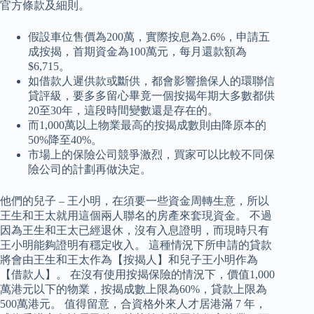
官方條款及細則。
假設車位售價為200萬，實際按息為2.6%，申請五
成按揭，首期資金為100萬元，每月還款額為
$6,715。
如借款人遲供款或斷供，都會影響擔保人的環聯信
貸評級，要多多留心畢竟一個按揭年期大多數都供
20至30年，這段時間變數還是存在的。
而1,000萬以上物業最高的按揭成數則由降原本的
50%降至40%。
市場上的保險公司競爭激烈，買家可以比較不同保
險公司的計劃再做決定。
他們的兒子 – 王小明，在須要一些資金周轉生意，所以
王生和王太就用這個兩人聯名的房產來套現資金。 不過
因為王生和王太已經退休，沒有入息證明，而現時只有
王小明能夠證明有穩定收入。 這種情況下所申請的貸款
將會由王生和王太作為【按揭人】和兒子王小明作為
【借款人】。 在沒有使用按揭保險的情況下，價值1,000
萬港元以下的物業，按揭成數上限為60%，貸款上限為
500萬港元。 值得留意，合資格外來人才居港滿 7 年，