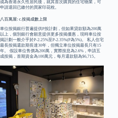
成為香港永久性居民後，就其首次購買的住宅物業，可
申請退回已繳付的買家印花稅。
八百萬屋: c.按揭成數上限
車位按揭銀行普遍提供P按計劃，但如果貸款額為200萬
以上，個別銀行會願意提供更多按揭優惠，現時車位按
揭計劃一般介乎於P-2.25%至P-2.35%(P為5%)。 私人住宅
最長按揭還款期長達30年，但獨立車位按揭最長只有15
年。 假設車位售價為200萬，實際按息為2.6%，申請五
成按揭，首期資金為100萬元，每月還款額為$6,715。