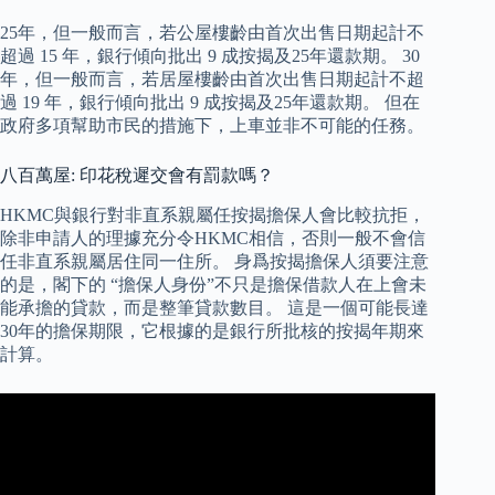
25年，但一般而言，若公屋樓齡由首次出售日期起計不
超過 15 年，銀行傾向批出 9 成按揭及25年還款期。 30
年，但一般而言，若居屋樓齡由首次出售日期起計不超
過 19 年，銀行傾向批出 9 成按揭及25年還款期。 但在
政府多項幫助市民的措施下，上車並非不可能的任務。
八百萬屋: 印花稅遲交會有罰款嗎？
HKMC與銀行對非直系親屬任按揭擔保人會比較抗拒，
除非申請人的理據充分令HKMC相信，否則一般不會信
任非直系親屬居住同一住所。 身爲按揭擔保人須要注意
的是，閣下的 “擔保人身份”不只是擔保借款人在上會未
能承擔的貸款，而是整筆貸款數目。 這是一個可能長達
30年的擔保期限，它根據的是銀行所批核的按揭年期來
計算。