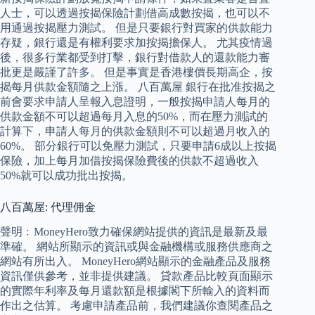
人士，可以透過按揭保險計劃借高成數按揭，也可以不
用通過按揭壓力測試。 但是只要銀行對買家的供款能力
存疑，銀行還是有權利要求加按揭擔保人。 尤其疫情過
後，很多行業都受到打擊，銀行對借款人的還款能力審
批更是嚴謹了許多。 但是事實是香港樓價長期高企，按
揭每月供款金額隨之上漲。 八百萬屋 銀行在批准按揭之
前會要求申請人呈報入息證明，一般按揭申請人每月的
供款金額不可以超過每月入息的50%，而在壓力測試的
計算下，申請人每月的供款金額則不可以超過月收入的
60%。 部分銀行可以免壓力測試，只要申請6成以上按揭
保險，加上每月加借按揭保險費後的供款不超過收入
50%就可以成功批出按揭。
八百萬屋: 代理佣金
聲明﹕MoneyHero致力確保網站提供的資訊是最新及最
準確。 網站所顯示的資訊或與金融機構或服務供應商之
網站有所出入。 MoneyHero網站顯示的金融產品及服務
資訊僅供參考，並非提供建議。 貸款產品比較頁面顯示
的實際年利率及每月還款額是根據閣下所輸入的資料而
作出之估算。 考慮申請產品前，我們建議你查閱產品之