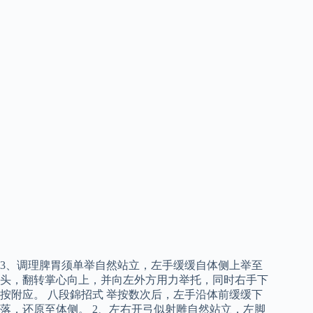
3、调理脾胃须单举自然站立，左手缓缓自体侧上举至
头，翻转掌心向上，并向左外方用力举托，同时右手下
按附应。 八段錦招式 举按数次后，左手沿体前缓缓下
落，还原至体侧。 2、左右开弓似射雕自然站立，左脚