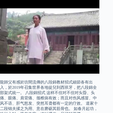
龍師父有感於坊間流傳的八段錦教材招式細節各有出
入，於2019年召集世界各地徒兒到西班牙，把八段錦全
部架式統一。 八段錦招式 这样不但对不但对头昏、头
痛、眼痛、肩背痛、颈椎病有效；而且对伤风感冒、中
风不语、肝气怒发、突然耳聋都有一定的疗效。 道家十
二段锦夫揉之为用、意在磨砺其筋骨也。 如春月起功，