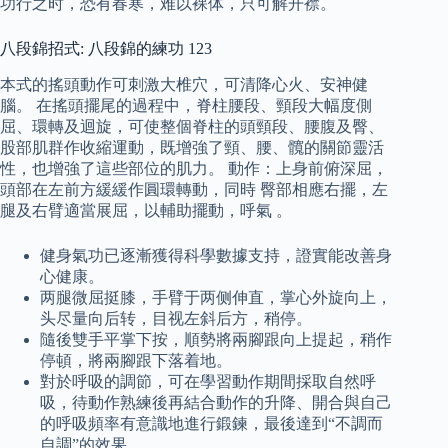
功行之时，恐有春寒，难以裸体，只可解开襟。
八段錦招式: 八段錦的練功 123
本式的搖頭動作可刺激大椎穴，可清降心火、安神健
腦。 在搖頭擺尾的過程中，脊柱腰段、頸段大幅度側
屈、環轉及迴旋，可使整個脊柱的頭頸段、腰腹及臀、
股部肌群作收縮運動，既增強了頸、腰、髖的關節靈活
性，也增強了這些部位的肌力。 動作：上身前俯深屈，
頭部在左前方緩緩作圓環轉動，同時 臀部相應右擺，左
腿及右臂適當展屈，以輔助擺動，呼氣 。
健身氣功已逐漸獲得科學數據支持，證實能改善身
心健康。
两腿微屈挺膝，手臂于两侧伸直，掌心外旋向上，
头尽量向后转，目视左斜后方，稍停。
隨後雙手平掌下按，順勢將兩腳跟向上提起，稍作
停頓，將兩腳跟下落着地。
對於呼吸的調節，可在學習動作期間採取自然呼
吸，待動作熟練後再結合動作的升降、開合與自己
的呼吸頻率有意識地進行鍛鍊，最後達到“不調而
自調”的效果。