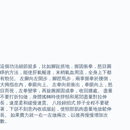
這個功法細節挺多，比如腳趾抓地，握固衝拳，怒目圓
睜的方法，能使肝氣暢達，末梢氣血周流，全身上下都
有勁兒。 左腳向左開步，腳蹬馬步，兩掌握拳於腰側，
大拇指在內，拳眼向上。 左拳向前衝出，拳眼向上，怒
目而視，左拳變掌，再旋腕握固成拳，收回腰處。 盡量
不要打折扣做，身體搖轉時使脖頸和尾閭盡量對拉伸
長，速度柔和緩慢連貫。 八段錦招式 脖子全程不要硬
著，下頜不刻意內收或揚起，使頸部肌肉盡量地放鬆伸
長。 如果費力就一右一左做兩次，以後再慢慢增加次
數。