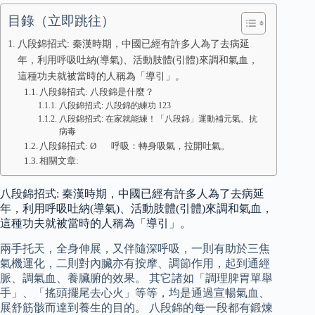
目錄（立即跳往）
八段錦招式: 秦漢時期，中國已經有許多人為了去病延
年，利用呼吸吐納(導氣)、活動肢體(引體)來調和氣血，
這種功夫就被當時的人稱為「導引」。
八段錦招式: 八段錦是什麼？
八段錦招式: 八段錦的練功 123
八段錦招式: 在家就能練！「八段錦」運動補元氣、抗
病毒
八段錦招式: Ø 呼吸：轉身吸氣，拉開吐氣。
相關文章:
八段錦招式: 秦漢時期，中國已經有許多人為了去病延
年，利用呼吸吐納(導氣)、活動肢體(引體)來調和氣血，
這種功夫就被當時的人稱為「導引」。
兩手托天，全身伸展，又伴隨深呼吸，一則有助於三焦
氣機運化，二則對內臟亦有按摩、調節作用，起到通經
脈、調氣血、養臟腑的效果。 其它諸如「調理脾胃單舉
手」、「搖頭擺尾去心火」等等，均是通過宣暢氣血、
展舒筋骸而達到養生的目的。 八段錦的每一段都有鍛煉