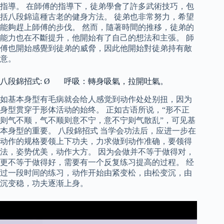
指導。 在師傅的指導下，徒弟學會了許多武術技巧，包
括八段錦這種古老的健身方法。 徒弟也非常努力，希望
能夠趕上師傅的步伐。 然而，隨著時間的推移，徒弟的
能力也在不斷提升，他開始有了自己的想法和主張。 師
傅也開始感覺到徒弟的威脅，因此他開始對徒弟持有敵
意。
八段錦招式: Ø 呼吸：轉身吸氣，拉開吐氣。
如基本身型有毛病就会给人感觉到动作处处别扭，因为
身型贯穿于形体活动的始终。 正如古语所说，“形不正
则气不顺，气不顺则意不宁，意不宁则气散乱”，可见基
本身型的重要。 八段錦招式 当学会功法后，应进一步在
动作的规格要领上下功夫，力求做到动作准确，要领得
法，姿势优美，动作大方。 因为会做并不等于做得对，
更不等于做得好，需要有一个反复练习提高的过程。 经
过一段时间的练习，动作开始由紧变松，由松变沉，由
沉变稳，功夫逐渐上身。