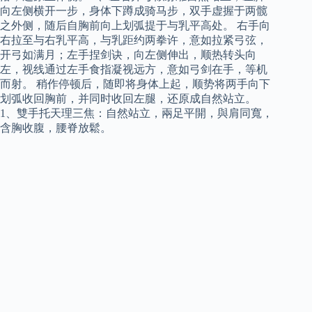
向左侧横开一步，身体下蹲成骑马步，双手虚握于两髋
之外侧，随后自胸前向上划弧提于与乳平高处。 右手向
右拉至与右乳平高，与乳距约两拳许，意如拉紧弓弦，
开弓如满月；左手捏剑诀，向左侧伸出，顺热转头向
左，视线通过左手食指凝视远方，意如弓剑在手，等机
而射。 稍作停顿后，随即将身体上起，顺势将两手向下
划弧收回胸前，并同时收回左腿，还原成自然站立。
1、雙手托天理三焦：自然站立，兩足平開，與肩同寬，
含胸收腹，腰脊放鬆。