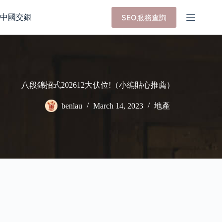
Skip
to
中國交銀
SEO服務查詢
content
八段錦招式202612大伏位!（小編貼心推薦）
benlau
March 14, 2023
地產