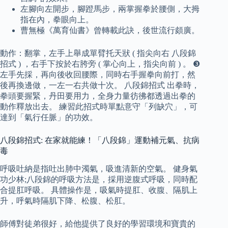
左腳向左開步，腳蹬馬步，兩掌握拳於腰側，大拇
指在內，拳眼向上。
曹無極《萬育仙書》曾轉載此訣，後世流行頗廣。
動作：翻掌，左手上舉成單臂托天狀 ( 指尖向右 八段錦
招式 ) ，右手下按於右胯旁 ( 掌心向上，指尖向前 ) 。 ❸
左手先採，再向後收回腰際，同時右手握拳向前打，然
後再換邊做，一左一右共做十次。 八段錦招式 出拳時，
拳頭要握緊，丹田要用力，全身力量彷彿都透過出拳的
動作釋放出去。 練習此招式時單點意守「列缺穴」，可
達到「氣行任脈」的功效。
八段錦招式: 在家就能練！「八段錦」運動補元氣、抗病
毒
呼吸吐納是指吐出肺中濁氣，吸進清新的空氣。 健身氣
功少林;八段錦的呼吸方法是，採用逆腹式呼吸，同時配
合提肛呼吸。 具體操作是，吸氣時提肛、收腹、隔肌上
升，呼氣時隔肌下降、松腹、松肛。
師傅對徒弟很好，給他提供了良好的學習環境和寶貴的