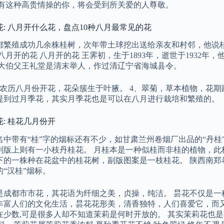
具有这种高贵情操的你，将会受到所关爱的人尊敬。
: 八月开什么花，盘点10种八月最常见的花
都繁殖成功几余株桂树，次年带土球挖出送给亲友和村邻，他说
八月开的花 八月开的花 王霁初，生于1893年，逝世于1932
的大伯父王礼堂是清末举人，作过清辽宁省海城县令。
，农历八月份开花，花朵簇生于叶腋。 4、翠菊，草本植物，花期
提到过月季花，其实月季花也是可以在八月进行栽培和繁殖的。
: 桂花几月份开
名中带有“桂”字的烟标还有不少，如甘肃兰州卷烟厂出品的“丹
副版上则有一小枝丹桂花。 月桂本是一种似桂而非桂的植物，此
下的一株种在花盆中的桂花树，副版图案是一枝桂花。 陕西南郑
“汉桂”烟标。
是成都市市花，其花语为纤细之美，贞操，纯洁。 昙花不仅是一
丰富人们的文化生活，昙花花形美，清香独特，人们喜爱它，而又
在少数,可是很多人却不知道茉莉是何时开放的。 其实茉莉花也