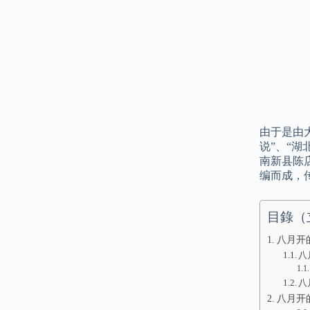
由于是由
说”、“
南新县陈
编而成，
目錄（
八月开的
八
八
八月开