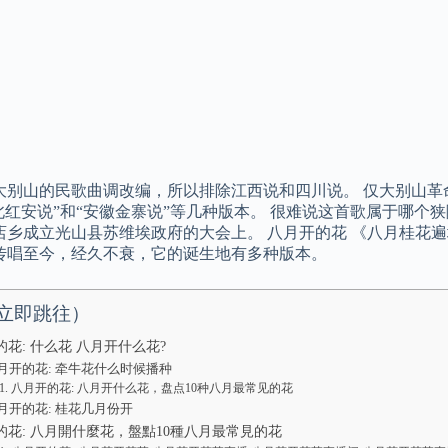
大别山的民歌曲调改编，所以排除江西说和四川说。 仅大别山革命
湖北红安说”和“安徽金寨说”等几种版本。 很难说这首歌属于哪
店乡成立光山县苏维埃政府的大会上。 八月开的花 《八月桂花
传唱至今，经久不衰，它的诞生地有多种版本。
立即跳往）
花: 什么花 八月开什么花?
月开的花: 牵牛花什么时候播种
八月开的花: 八月开什么花，盘点10种八月最常见的花
月开的花: 桂花几月份开
的花: 八月開什麼花，盤點10種八月最常見的花