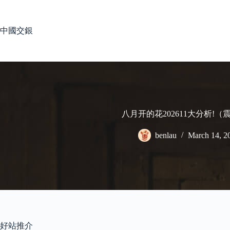
Skip
to
content
中國交銀
八月开的花202611大分析!（
benlau
March 14, 2
好站推介