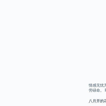
情感无忧
劳碌命。
八月开的花