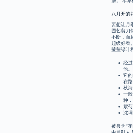
麝。 木
八月开的花
要想让月
园艺剪刀
不断，而
超级好看
莹莹绿叶
经过
他。
它的
在路
秋海
一般
种，
紫芍
沈垌
被誉为“
中最引人