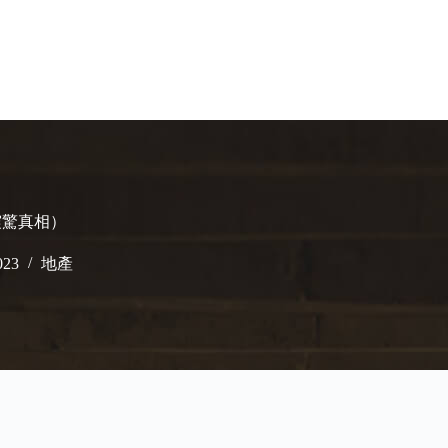
震驚真相）
023
地產