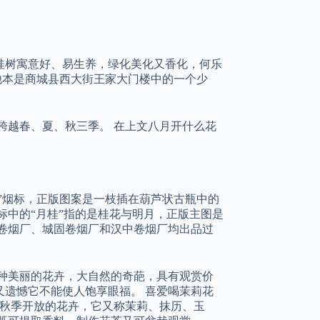
桂树寓意好、易生养，绿化美化又香化，何乐
年，他本是商城县西大街王家大门楼中的一个少
跨越春、夏、秋三季。 在上文八月开什么花
桂”烟标，正版图案是一枝插在葫芦状古瓶中的
标中的“月桂”指的是桂花与明月，正版主图是
卷烟厂、城固卷烟厂和汉中卷烟厂均出品过
种美丽的花卉，大自然的奇葩，具有观赏价
遗憾它不能使人饱享眼福。 喜爱喝茉莉花
是秋季开放的花卉，它又称茉莉、抹历、玉