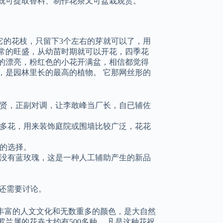
凋,既可提取香料、制作花茶又可盆栽观赏。
它的花枝，只留下3个左右的芽就可以了，用
常的旺盛，从幼苗时期就可以开花，四季花
的漂亮，粉红色的小花开满盆，相信都觉得
，是园林里长的最高的植物。 它那网丝形的
贤，正副对调，让李敢峰当厂长，自已辅佐
多花，用来装饰庭院或围墙比较广泛，花花
的选择。
没有蓝玫瑰，这是一种人工辅助产生的新品
还需要讨论。
有丰富的人文文化和无数重多的颜色，是大自然
兰属的花卉大约有500多种。 凡是这种花祝