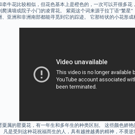
和牵牛花比较相似，但花色基本上是橙色的，一次可以开很多花
到爬满墙或院子小门的凌霄花。 紫菀这个词来源于拉丁语“繁星”
洲、亚洲和非洲南部都能寻觅到它的踪迹。 它那铃状的小花形成
罂粟属的罂粟花，有一年生和多年生的种类区别。 这些颜色娇艳
。 凡是受到这种花祝福而生的人，具有越挫越勇的精神，不畏逆