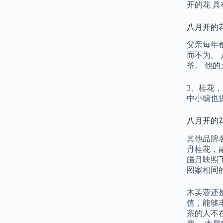
开的花 
八月开的花
父亲每年
而不为。 
爷。 他
3、桂花
中小编也
八月开的花
其他品牌
丹桂花，
皓月映照
图案相同的
木芙蓉还
值，能够
茶的人不