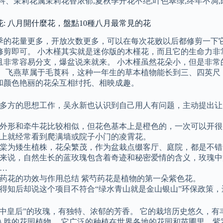
犀科、茉莉花属茉莉花香浓郁,夏秋季开花不绝,叶色翠绿,终年不
: 八月開什麼花，盤點10種八月最常見的花
季的花量更多，开放次数更多，可以在每次花败以后都修剪一下
修剪即可。 小木槿其实就是迷你版的木槿花，而且它的生命力非
且非常容易分支，爆盆说来就来。 小木槿虽然花朵小，但是非常
。 飞燕草属于毛莨科，这种一年生的草本植物能长到三、四英尺
和颜色艳丽的花朵互相纣托、相映成趣。
多方的思想工作，吴永新也认识到自己用人有问题，主动提出让
外形和牵牛花比较相似，但花色基本上是橙色的，一次可以开很
上就经常看到爬满墙或院子小门的凌霄花。
棠为矮生植株，花朵繁茂，作为盆栽点缀客厅、庭院，都是不错
来说，自然生长的蓝玫瑰包含着奇迹和秘密爱情的含义，玫瑰中
…
药花的功效与作用总结 紫芍药花是植物的第一朵紫色花。
得知后却说这个项目不符合“绿水青山就是金山银山”环保政策，
花中皇后”的玫瑰，有独特、浓郁的芳香。 它的栽培历史悠久，
入胜的花园植物。 它广泛的种植在世界各地的花园和苗圃里，紫罗