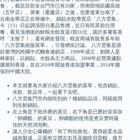
食」，截至目前全台門市已有20家，而南部地區繼高雄
（五甲店）、屏東（重慶店）之後，也要進軍台南了，
台南金華店正在籌備中。 鍋貼水餃專賣店「八方雲集」
今（13）日起調漲部分產品售價，近日有民眾前往用
餐，看見漲價後的鮮蝦水餃直逼1顆10元，讓許多饕客直
呼「太狠了！」還有網友發現，蝦皮商城有販售多年前
「八方雲集絕版菜單」，引發網友討論。 八方雲集是源
於臺灣的跨國中式麵食連鎖店，1998年成立，創辦人是
林家鈺，以鍋貼、水餃為主力商品。 2008年起營業據點
擴展到香港，並在2010年開放香港加盟事業，2014年擴
張到中國大陸。
本文就要為大家介紹八方雲集的菜單，包含鍋貼、
水餃、飲品等，一起看下去吧。
八方雲集門市內能吃到的 7 種鍋貼品項，同樣能買
到生鮮鍋貼。
左上角是下批待磨的黃豆，右下角是已磨好並添加
「卵磷酯」的黃豆， 卵磷酯的使用是煮豆漿時最
佳的天然消泡劑。
讓人少女心爆棚的「布丁狗化妝包」選用超柔水晶
絨布製成，正面有立體左右耳及咖啡貝雷帽，後方