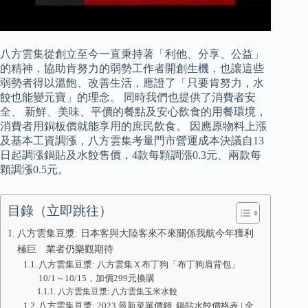
八方雲集從創立至今一直秉持著「利他、分享、公益」
的精神，協助肯努力的弱勢工作者開創生機，也讓這些
弱勢者得以溫飽、改善生活，應證了「只要肯努力，水
餃也能變元寶」的理念。 同時我們也提供了消費者安
全、 新鮮、美味、平價的餐點及安心飲食的用餐環境，
消費者用銅板價就能享用的庶民飲食。 因應原物料上漲
及基本工資調漲，八方雲集考量門市營運成本決議自13
日起調漲鍋貼及水餃售價，4款每顆調漲0.3元、兩款每
顆調漲0.5元。
目錄（立即跳往）
八方雲集豆漿: 日本客與大陸客來不來關係我航今年獲利
極巨 業者仍樂觀期待
八方雲集豆漿: 八方雲集Ｘ布丁狗「布丁狗肩背包」
10/1～10/15，加價299元換購
八方雲集豆漿: 八方雲集玉米水餃
八方雲集豆漿: 2023 最新菜單價錢, 鍋貼水餃價格表 | 全