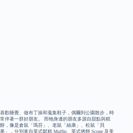
喜歡睡覺、做布丁操和蒐集鞋子，偶爾到公園散步，時
常伴著一群好朋友。 而牠身邊的朋友多源自甜點與糕
餅，像是倉鼠「瑪芬」、老鼠「絲康」、松鼠「貝
果」，分別來自英式鬆糕 Muffin、英式烤餅 Scone 及美