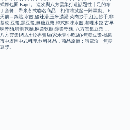
式麵包圈 Bagel。 這次與八方雲集打造話題性十足的布
丁套餐、帶來各式聯名商品，相信將掀起一陣轟動。 6
天前 – 鍋貼,水餃,酸辣湯,玉米濃湯,菜肉抄手,紅油抄手,非
基改,豆漿,黑豆漿,無糖豆漿,韓式辣味水餃,咖哩水餃,古早
味乾麵,特調乾麵,麻醬乾麵,醡醬乾麵, 八方雲集豆漿 …
八方雲集鍋貼水餃專賣店(家禾豐小吃店)-無糖豆漿-桃園
市中壢區中式料理,飲料冰品，商品原價：請電洽，無糖
豆漿。