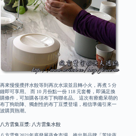
再來慢慢攪拌水餃等到再次水滾並且轉小火，再煮 5 分
鐘即可享用。 而 10 月份點一份 118 元套餐，即滿足換
購條件，可加購各項布丁狗聯名品。 這次有療癒呆萌的
布丁狗助陣、獨創性的布丁豆漿登場，相信準備引來一
波購買熱潮。
八方雲集豆漿: 八方雲集水餃
八方雲集2021年底發展蔬食市場，推出新品牌「芳珍蔬