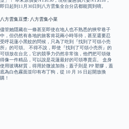
漿」！ 本來原價要NT$130，現在優惠價只要NT$118，
即日起到11月30日到八方雲集全台分店都能買到唷。
八方雲集豆漿: 八方雲集小菜
儘管她隱藏在一條甚至即使在地人也不熟悉的狹窄巷子
中，但仍然有各地的旅客肯花兩小時等待，甚至還要忍
受呼花蓮小黑蚊的問候，只為了吃到『找到了可頌小売
所』的可頌。 不得不說，即使『找到了可頌小売所』的
可頌放在台北，它的競爭力仍然非常強，他們把可頌做
得像一件精品，可以說是花蓮最好的可頌專賣店。 盒身
使用玻璃材質，得用於微波加熱；蓋子則是 PP 塑膠，蓋
底為白色霧面並印有布丁狗，從 10 月 16 日起開放換
購！