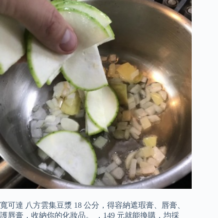
寬可達 八方雲集豆漿 18 公分，得容納遮瑕膏、唇膏、
護唇膏，收納你的化妝品。 ，149 元就能換購，均採