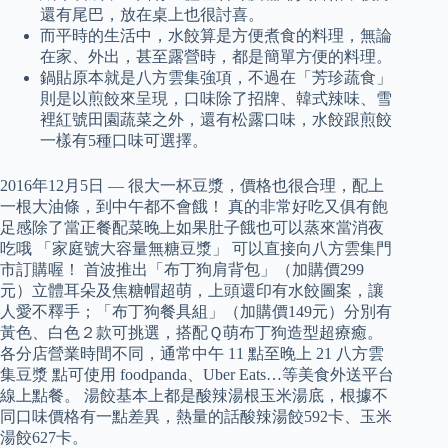
還有尾巴，放在桌上也很討喜。
而平時的生活中，水餃算是方便煮食的料理，無論
在家、外出，甚至露營時，都是簡單方便的料理。
鍋貼原本就是八方雲集強項，不過在「芳珍蔬食」
則是以煎餃來呈現，口味除了招牌、韓式辣味、雪
裡紅號田園蔬菜之外，還有松露口味，水餃跟煎餃
一樣有5種口味可選擇。
2016年12月5日 — 很大一杯豆漿，價格也很合理，配上
一根大油條，到中午都不會餓！ 真的非常好吃又俱有飽
足感除了當正餐配菜晚上如果肚子餓也可以蒸來當消夜
吃哦 ️「家庭號大容量無糖豆漿」 可以直接向八方雲集門
市訂購喔！ 首波推出「布丁狗肩背包」（加購價299
元）立體耳朵及焦糖帽超萌，上頭還印有水餃圖案，讓
人愛不釋手；「布丁狗餐具組」（加購價149元）分別有
黃色、白色２款可挑選，搭配Ｑ萌布丁狗造型超療癒。
各分店營業時間不同，通常中午 11 點至晚上 21 八方雲
集豆漿 點可使用 foodpanda、Uber Eats…等美食外送平台
線上點餐。 湯餃基本上都是酸辣湯根玉米湯底，根據不
同口味價格有一點差異，熱量的話酸辣湯餃592卡、玉米
湯餃627卡。