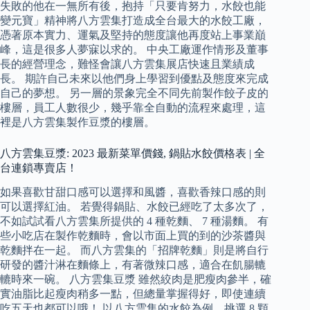
失敗的他在一無所有後，抱持「只要肯努力，水餃也能
變元寶」精神將八方雲集打造成全台最大的水餃工廠，
憑著原本實力、運氣及堅持的態度讓他再度站上事業巔
峰，這是很多人夢寐以求的。 中央工廠運作情形及董事
長的經營理念，難怪會讓八方雲集展店快速且業績成
長。 期許自己未來以他們身上學習到優點及態度來完成
自己的夢想。 另一層的景象完全不同先前製作餃子皮的
樓層，員工人數很少，幾乎靠全自動的流程來處理，這
裡是八方雲集製作豆漿的樓層。
八方雲集豆漿: 2023 最新菜單價錢, 鍋貼水餃價格表 | 全
台連鎖專賣店！
如果喜歡甘甜口感可以選擇和風醬，喜歡香辣口感的則
可以選擇紅油。 若覺得鍋貼、水餃已經吃了太多次了，
不如試試看八方雲集所提供的 4 種乾麵、 7 種湯麵。 有
些小吃店在製作乾麵時，會以市面上買的到的沙茶醬與
乾麵拌在一起。 而八方雲集的「招牌乾麵」則是將自行
研發的醬汁淋在麵條上，有著微辣口感，適合在飢腸轆
轆時來一碗。 八方雲集豆漿 雖然絞肉是肥瘦肉參半，確
實油脂比起瘦肉稍多一點，但總量掌握得好，即使連續
吃五天也都可以哦！ 以八方雲集的水餃為例，挑選 8 顆