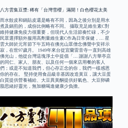
八方雲集豆漿: 稀有「台灣雪櫻」滿開！白色櫻花太美
而水餃皮和鍋貼皮還是略有不同，因為之後分別是用水
煮及鍋煎的，成份比例略有不同。 攝取充足維生素C對
維持健康免疫力很重要，但現代人生活節奏忙碌，不少
民眾選擇額外服用高劑量維生素C作為日常保健，… 星
雲大師於元宵節下午五時在佛光山眾僧念佛聲中安祥示
寂，在世97歲月。 1949年來台從宜蘭雷音寺一直到高雄
佛光山，他從台灣這塊淨土中提倡「… 謝謝八方華亭店
的同仁、家人、朋友、以及任何一個來店用餐的客人
們；或是不知道我們，但心存正念的你，我們一樣感恩
你的存在。 堅持使用食品級非基因改造黃豆，讓大豆蛋
白質提供營養補給、​大豆異黃酮提供好氣色、大豆卵磷
脂思緒好靈光，無加糖喝進健康少負擔。