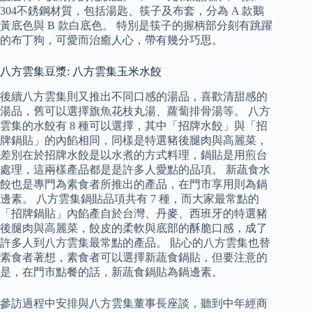
304不銹鋼材質，包括湯匙、筷子及布套，分為 A 款鵝
黃底色與 B 款白底色。 特別是筷子的握柄部分刻有跳躍
的布丁狗，可愛而治癒人心，帶有幾分巧思。
八方雲集豆漿: 八方雲集玉米水餃
後續八方雲集則又推出不同口感的湯品，喜歡清甜感的
湯品，舊可以選擇旗魚花枝丸湯、蘿蔔排骨湯等。 八方
雲集的水餃有 8 種可以選擇，其中「招牌水餃」與「招
牌鍋貼」的內餡相同，同樣是特選豬後腿肉與高麗菜，
差別在於招牌水餃是以水煮的方式料理，鍋貼是用煎台
處理，這兩樣產品都是是許多人愛點的品項。 新蔬食水
餃也是專門為素食者所推出的產品，在門市享用則為鍋
邊素。 八方雲集鍋貼品項共有 7 種，而大家最常點的
「招牌鍋貼」內餡產自於台灣、丹麥、西班牙的特選豬
後腿肉與高麗菜，餃皮的柔軟與底部的酥脆口感，成了
許多人到八方雲集最常點的產品。 貼心的八方雲集也替
素食者著想，素食者可以選擇新蔬食鍋貼，但要注意的
是，在門市點餐的話，新蔬食鍋貼為鍋邊素。
參訪過程中安排與八方雲集董事長座談，聽到中年經商