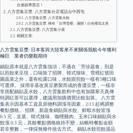
台連鎖專賣店！
八方雲集豆漿: 八方雲集分店電話台中西屯
八方雲集豆漿: 八方雲集水餃
八方雲集豆漿: 稀有「台灣雪櫻」滿開！白色櫻花太美
八方雲集豆漿: 八方雲集小菜
相關文章:
八方雲集豆漿: 日本客與大陸客來不來關係我航今年獲利
極巨 業者仍樂觀期待
鍋貼原本就是八方雲集強項，不過在「芳珍蔬食」則是
以煎餃來呈現，口味除了招牌、韓式辣味、雪裡紅號田
園蔬菜之外，還有松露口味，水餃跟煎餃一樣有5種口味
可選擇。 採用非基改黃豆磨製而成的香濃豆漿，一樣非
常搭配鍋貼及水餃，八方雲集飲料中也有加購寒天真傳
特調紅茶可以選擇，建議用加購價買比較划算。 八方雲
集表示因基本工資及原物料調漲等因素，2/13 起將調整
餐點價格。 招牌、新蔬食鍋貼與水餃、鮮蝦水餃皆漲
0.5 元，韭菜、韓式辣味、咖哩雞肉、玉米口味鍋貼與水
餃漲 0.3 元，其餘餐點價格維持不變，結帳時餐點金額
若非整數，一律採無條件捨去方式。 鍋貼水餃煎餃湯品