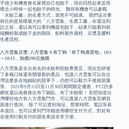
乎很少有機會會在家裡自己包餃子，現在回想起來反而
懷念小時候一起包餃子的時光。 難得有機會可以參觀
「水餃工廠」的生產方式，當然不可錯過。 我們這次要
前往的是規模最大的「八方雲集」生產工廠，在還沒到
訪之前，還以為可以看到機器包餃子，結果只能看到前
端麵粉製成餃子皮的階段、餡料製作過程、豆漿及醬料
生產流程。
八方雲集豆漿: 八方雲集Ｘ布丁狗「布丁狗肩背包」10/1
～10/15，加價299元換購
八方雲集是全台有名的水餃和煎餃專賣店，現在也研發
了多種口味還有開發新的產品，也讓八方雲集可以在台
灣這麼多在地鍋貼的競爭下，仍然可以毅力不搖相當厲
害。 2021年9月15日至11月30日期間限定優惠，PTT許多
網友還以為會推出布丁鍋貼、布丁水餃呢！ 若想知道台
灣哪些地方有八方雲集門市，可以透過八方雲集官網頁
面進行查詢。 除了可以查到地址、營業時間、電話等基
本資訊，也可以查到門市能使用哪些支付方式，對於有
在使用行動支付的朋友來說非常方便。