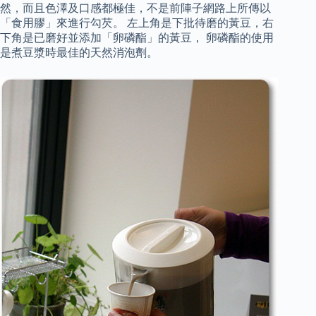
然，而且色澤及口感都極佳，不是前陣子網路上所傳以
「食用膠」來進行勾芡。 左上角是下批待磨的黃豆，右
下角是已磨好並添加「卵磷酯」的黃豆， 卵磷酯的使用
是煮豆漿時最佳的天然消泡劑。