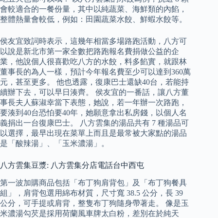
會較適合的一餐份量，其中以純蔬菜、海鮮類的內餡，
整體熱量會較低，例如：田園蔬菜水餃、鮮蝦水餃等。
侯友宜致詞時表示，這幾年相當多場路跑活動，八方可
以說是新北市第一家全數把路跑報名費捐做公益的企
業，他說個人很喜歡吃八方的水餃，料多餡實，就跟林
董事長的為人一樣，預計今年報名費至少可以達到360萬
元，甚至更多。 他也透露，復康巴士還缺40台，若能持
續辦下去，可以早日湊齊。 侯友宜的一番話，讓八方董
事長夫人蘇淑幸當下表態，她說，若一年辦一次路跑，
要湊到40台恐怕要40年，她願意拿出私房錢，以個人名
義捐出一台復康巴士。 八方雲集的湯品共有 7 種湯品可
以選擇，最早出現在菜單上而且是最常被大家點的湯品
是「酸辣湯」、「玉米濃湯」。
八方雲集豆漿: 八方雲集分店電話台中西屯
第一波加購商品包括「布丁狗肩背包」及「布丁狗餐具
組」，肩背包選用綿布材質，尺寸寬 38.5 公分，長 39
公分，可手提或肩背，整隻布丁狗隨身帶著走。 像是玉
米濃湯勾芡是採用荷蘭風車牌太白粉，差別在於純天