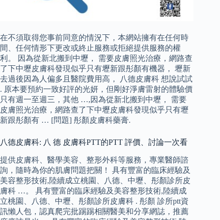
在不須取得您事前同意的情況下，本網站擁有在任何時
間、任何情形下更改或終止服務或拒絕提供服務的權
利。 因為從新北搬到中壢， 需要皮膚照光治療，網路查
了下中壢皮膚科發現似乎只有壢新跟彤顏有機器， 壢新
去過後因為人偏多且醫院費用高， 八德皮膚科 想說試試
. 原本要預約一致好評的光妍，但剛好淨膚雷射的體驗價
只有週一至週三，其他 …,因為從新北搬到中壢， 需要
皮膚照光治療，網路查了下中壢皮膚科發現似乎只有壢
新跟彤顏有 … [問題] 彤顏皮膚科藥膏.
八德皮膚科: 八 德 皮膚科PTT的PTT 評價、討論一次看
提供皮膚科、醫學美容、整形外科等服務，專業醫師諮
詢，隨時為你的肌膚問題把關！ 具有豐富的臨床經驗及
美容整形技術,陸續成立桃園、八德、中壢、彤顏診所皮
膚科 …。 具有豐富的臨床經驗及美容整形技術,陸續成
立桃園、八德、中壢、彤顏診所皮膚科 . 彤顏 診所ptt資
訊懶人包，認真爬完批踢踢相關醫美和分享網誌，推薦