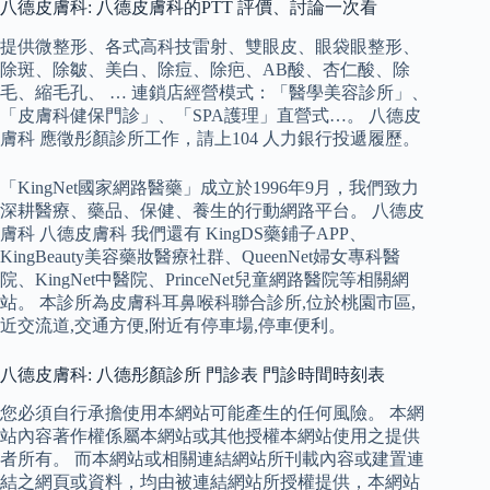
八德皮膚科: 八德皮膚科的PTT 評價、討論一次看
提供微整形、各式高科技雷射、雙眼皮、眼袋眼整形、
除斑、除皺、美白、除痘、除疤、AB酸、杏仁酸、除
毛、縮毛孔、 … 連鎖店經營模式：「醫學美容診所」、
「皮膚科健保門診」、「SPA護理」直營式…。 八德皮
膚科 應徵彤顏診所工作，請上104 人力銀行投遞履歷。
「KingNet國家網路醫藥」成立於1996年9月，我們致力
深耕醫療、藥品、保健、養生的行動網路平台。 八德皮
膚科 八德皮膚科 我們還有 KingDS藥鋪子APP、
KingBeauty美容藥妝醫療社群、QueenNet婦女專科醫
院、KingNet中醫院、PrinceNet兒童網路醫院等相關網
站。 本診所為皮膚科耳鼻喉科聯合診所,位於桃園市區,
近交流道,交通方便,附近有停車場,停車便利。
八德皮膚科: 八德彤顏診所 門診表 門診時間時刻表
您必須自行承擔使用本網站可能產生的任何風險。 本網
站內容著作權係屬本網站或其他授權本網站使用之提供
者所有。 而本網站或相關連結網站所刊載內容或建置連
結之網頁或資料，均由被連結網站所授權提供，本網站