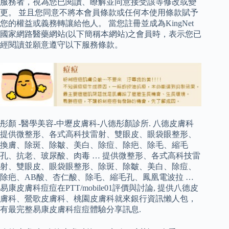
服務者，視為您已閱讀、瞭解並同意接受該等修改或變
更。 並且您同意不將本會員條款或任何本使用條款賦予
您的權益或義務轉讓給他人。 當您註冊並成為KingNet
國家網路醫藥網站(以下簡稱本網站)之會員時，表示您已
經閱讀並願意遵守以下服務條款。
彤顏 -醫學美容-中壢皮膚科-八德彤顏診所. 八德皮膚科
提供微整形、各式高科技雷射、雙眼皮、眼袋眼整形、
換膚、除斑、除皺、美白、除痘、除疤、除毛、縮毛
孔、抗老、玻尿酸、肉毒 … 提供微整形、各式高科技雷
射、雙眼皮、眼袋眼整形、除斑、除皺、美白、除痘、
除疤、AB酸、杏仁酸、除毛、縮毛孔、鳳凰電波拉 …
易康皮膚科痘痘在PTT/mobile01評價與討論, 提供八德皮
膚科、鶯歌皮膚科、桃園皮膚科就來銀行資訊懶人包，
有最完整易康皮膚科痘痘體驗分享訊息.