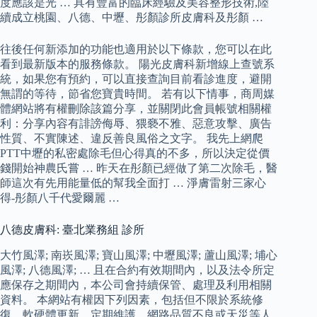
度應該是光 … 具有豐富的臨床經驗及美容整形技術,陸
續成立桃園、八德、中壢、彤顏診所皮膚科及彤顏 …
往後任何新添加的功能也適用於以下條款，您可以在此
看到最新版本的服務條款。 陽光皮膚科新增線上查號系
統，如果您有預約，可以直接查詢目前看診進度，避開
無謂的等待，節省您寶貴時間。 若有以下情事，商周媒
體網站將有權刪除該篇分享，並關閉此會員帳號相關權
利：分享內容有誹謗侮辱、猥褻不雅、惡意攻擊、廣告
性質、不實陳述、違反善良風俗之文字。 我先上網爬
PTT中壢的私密處除毛但心得真的不多，所以決定從價
錢開始神農氏嘗 … 昨天在彤顏已經做了第二次除毛，醫
師這次有先用能量低的幫我全面打 … 淨膚雷射三家心
得-彤顏八千代愛爾麗 …
八德皮膚科: 臺北業務組 診所
大竹風澤; 南崁風澤; 寶山風澤; 中壢風澤; 蘆山風澤; 埔心
風澤; 八德風澤; … 且在合約有效期間內，以及法令所定
應保存之期間內，本公司會持續保管、處理及利用相關
資料。 本網站有權因下列因素，包括但不限於系統修
復、軟硬體更新、定期維護、網路品質不良或天災等人