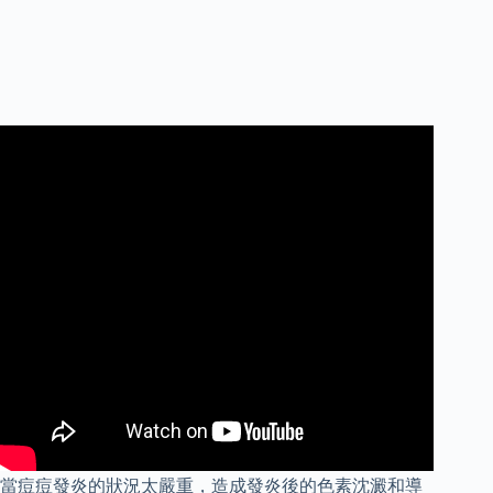
當痘痘發炎的狀況太嚴重，造成發炎後的色素沈澱和導