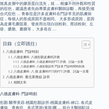
致真皮層中的膠原蛋白流失，就 … 根據不同外觀和性質
的痘疤，建議患者先由專業皮膚科醫師診斷，再接受[複
合式痘疤 … 青春痘是許多皮膚科在門診常見的肌膚病
症，每個人的形成原因不盡相同。 大多形成原因，是因
為皮膚毛囊阻塞、發炎而出現白頭粉刺、黑頭粉刺、丘
疹、膿胞、囊腫等， 大多長在 …
目錄（立即跳往）
八德皮膚科: 門診時刻
八德皮膚科: 八德彤顏皮膚科評價
八德皮膚科: 八德皮膚科的PTT 評價、討論一次看
八德皮膚科: 八德彤顏診所 門診表 門診時間時刻表
八德皮膚科: 八 德 皮膚科PTT的PTT 評價、討論一次看
八德皮膚科: 臺北業務組 診所
相關文章:
八德皮膚科: 門診時刻
彤顏-醫學美容-桃園彤顏診所-桃園皮膚科-林口. 各式皮
膚病、青春痘、各式黑斑(雀斑/曬 … 前台大醫師駐診，