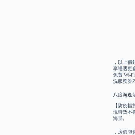
，以上價
享禮遇更
免費 Wi
洗服務券乙
八度海逸酒
【防疫措
現時暫不接
海景。
，房價包