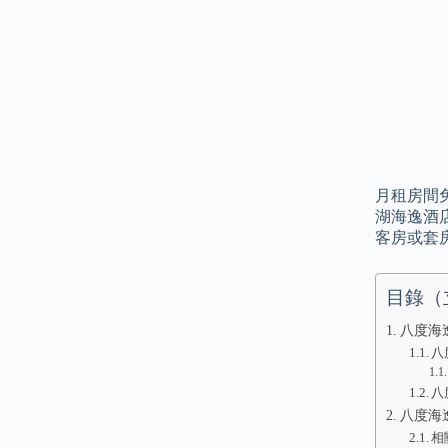
月租房間免
湖海逸酒
客房或套
目錄（
八度海
八
八
八度海
相