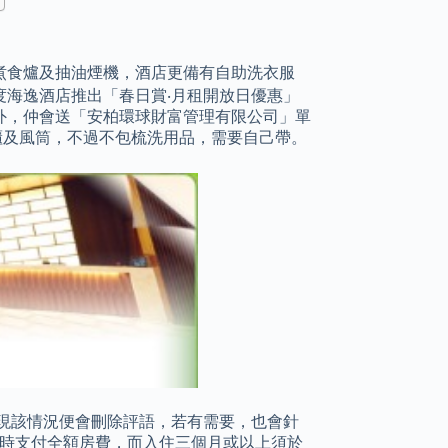
煮食爐及抽油煙機，酒店更備有自助洗衣服
8 度海逸酒店推出「春日賞‧月租開放日優惠」
日！ 另外，仲會送「安柏環球財富管理有限公司」單
你雪櫃及風筒，不過不包梳洗用品，需要自己帶。
現該情況便會刪除評語，若有需要，也會針
訂時支付全額房費，而入住三個月或以上須於