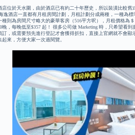
酒店位於天水圍，由於酒店已有約二十年歷史，所以裝潢比較舊式
海逸酒店一直都有月租房間計劃，月租計劃分成兩種，一種為標準客
種則為房間尺寸略大的豪華客房（516平方呎），月租價格為＄10
0晚，每晚低至$357 起！ 很多公司做 Marketing 時，只
訂，或需要預先進行登記才會獲得折扣，直接上官網就不會顯示出來。
集起來，方便大家一次過閱覽。