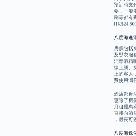
預訂時支付
要，一般例
刷等都有齊
HK$24
八度海逸酒店
房價包括免
及熨衣服
消毒酒精
線上網、
上的客人，
費使用灣
酒店鄰近
惠除了房
月租優惠
直接向酒店
，最長可簽
八度海逸酒