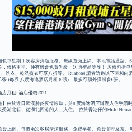
錢包每星期 1 次客房清潔服務、無線寬頻上網、本地電話通話、6
多，價格更平、仲有機會免費升級、送贈禮品等等！ 房價包括每星
-Fi 、洗衣、乾洗熨衣可享八折等。 Runhotel 讀者透過以下表
張 (每券 八度海逸酒店月租 8 磅)，最多可額外獲贈多6張。
店月租: 酒店優惠2021
施】由於近日武漢肺炎疫情嚴重，於8 度海逸酒店辦理入住手續
受湖北籍、從湖北回港的人士入住。 位於香港仔的MoJo Nomad
免費上網、每週兩次客房清潔服務、免費早餐、免費咖啡及茶、