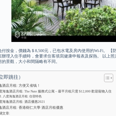
付按金，價錢為＄8,500元，已包水電及房內使用的Wi-Fi。
店辦理入住手續時，會要求住客填寫健康申報表及探熱。 以上照
房的景觀，大小和間隔略有不同。
立即跳往）
逸酒店月租: 方便又省钱！
度海逸酒店月租: The Nate 服務式公寓 – 最平月租只需 $12,000 歡迎寵物入住
八度海逸酒店月租: 住宿特色
度海逸酒店月租: 酒店優惠2021
逸酒店月租: 香港樹仁大學 酒店月租優惠
關文章: