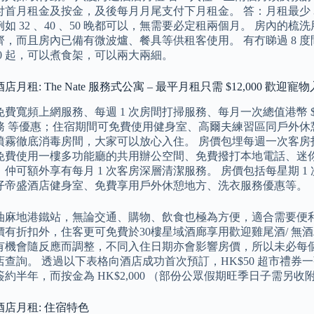
首月租金及按金，及後每月月尾支付下月租金。 答：月租最少 30
如 32 、40 、50 晚都可以，無需要必定租兩個月。 房內
，而且房內已備有微波爐、餐具等供租客使用。 有冇睇過 8 度
,500 起，可以煮食架，可以兩大兩細。
月租: The Nate 服務式公寓 – 最平月租只需 $12,000 歡迎寵
費寬頻上網服務、每週 1 次房間打掃服務、每月一次總值港幣 $
務 等優惠；住宿期間可免費使用健身室、高爾夫練習區同戶外休
噴霧徹底消毒房間，大家可以放心入住。 房價包埋每週一次客房打
免費使用一樓多功能廳的共用辦公空間、免費撥打本地電話、迷你酒
仲可額外享有每月 1 次客房深層清潔服務。 房價包括每星期 1 次
仔帝盛酒店健身室、免費享用戶外休憩地方、洗衣服務優惠等。
油麻地港鐵站，無論交通、購物、飲食也極為方便，適合需要便利
價有折扣外，住客更可免費於30樓星域酒廊享用歡迎雞尾酒/ 無
有機會隨反應而調整，不同入住日期亦會影響房價，所以未必每
查詢。 透過以下表格向酒店成功首次預訂，HK$50 超市禮券一張
約半年，而按金為 HK$2,000 （部份公眾假期旺季日子需另收附加
店月租: 住宿特色