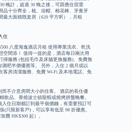
 晚計，超過 30 晚之後，可因應住宿需
的梳洗用品十分齊全，梳、浴帽、棉花棒、牙膏牙
間最大面積既套房（620 平方呎），月租
物入住
500 八度海逸酒店月租 使用專業洗衣、乾洗
憩空間添！ 值得一提的是，酒店每日兩次用
掃服務 (包括毛巾及床舖更換服務)、免費無
吧半價優惠等。 另外，入住 2 個月或以
客房清潔服務、免費 Wi-Fi 及本地電話、免
而不介意房間大小的住客。 酒店的長住優
酒精飲品、香燒波士頓龍蝦或燒烤拼盤晚餐。
個入住日期都訂到最平個價錢，有需要預訂可
(只限新客戶)，可以享有低至 98 折優惠。
費 HK$300 起）。