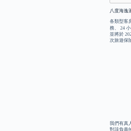
八度海逸酒
各類型客
務、 24
並將於 2
次旅遊保險
我們有真
對該負責