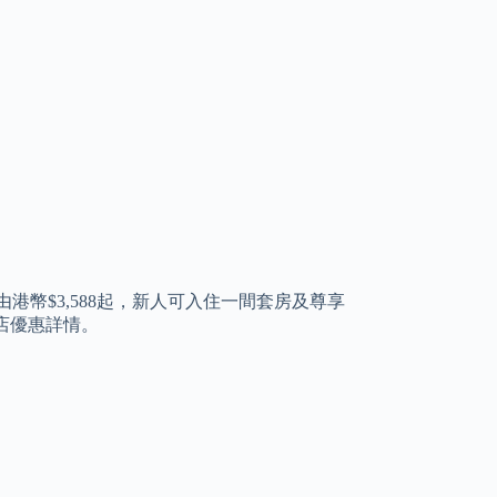
幣$3,588起，新人可入住一間套房及尊享
月租酒店優惠詳情。