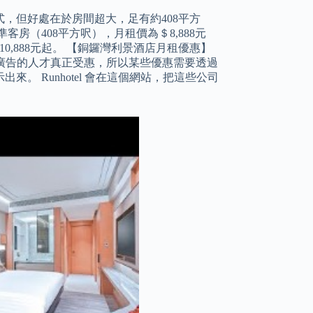
，但好處在於房間超大，足有約408平方
房（408平方呎），月租價為＄8,888元
,888元起。 【銅鑼灣利景酒店月租優惠】
希望看到廣告的人才真正受惠，所以某些優惠需要透過
 Runhotel 會在這個網站，把這些公司