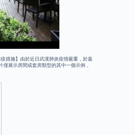
 【防疫措施】由於近日武漢肺炎疫情嚴重，於嘉
片僅展示房間或套房類型的其中一個示例，