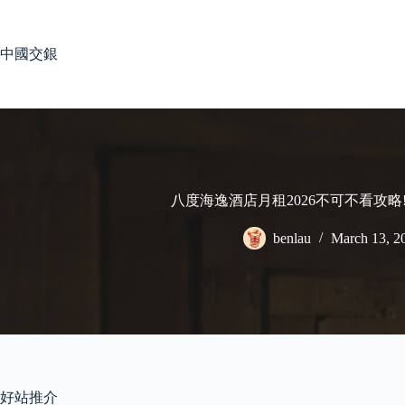
Skip
to
content
中國交銀
八度海逸酒店月租2026不可不看攻略
benlau
March 13, 2
好站推介