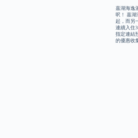
嘉湖海逸
呎！ 嘉湖
起，而另一
連續入住3
指定連結預
的優惠收