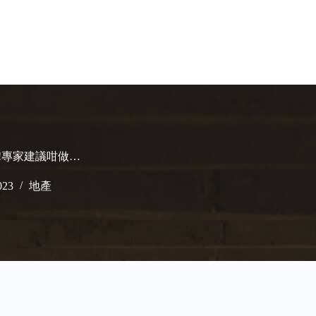
!專家建議咁做…
023
地產