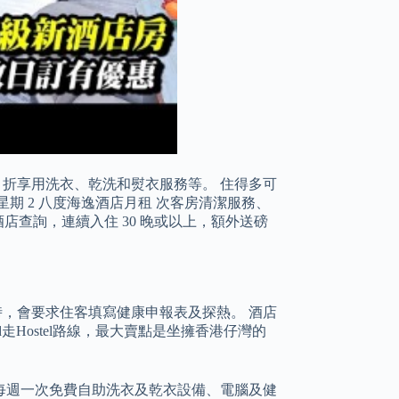
 折享用洗衣、乾洗和熨衣服務等。 住得多可
期 2 八度海逸酒店月租 次客房清潔服務、
和向酒店查詢，連續入住 30 晚或以上，額外送磅
時，會要求住客填寫健康申報表及探熱。 酒店
走Hostel路線，最大賣點是坐擁香港仔灣的
每週一次免費自助洗衣及乾衣設備、電腦及健