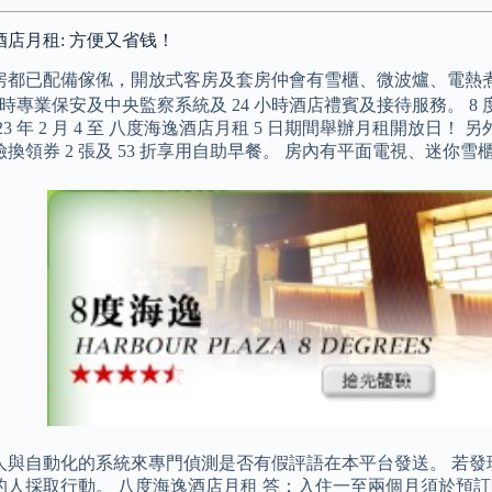
店月租: 方便又省钱！
房都已配備傢俬，開放式客房及套房仲會有雪櫃、微波爐、電熱
 小時專業保安及中央監察系統及 24 小時酒店禮賓及接待服務。 
023 年 2 月 4 至 八度海逸酒店月租 5 日期間舉辦月租開放
換領券 2 張及 53 折享用自助早餐。 房內有平面電視、迷
人與自動化的系統來專門偵測是否有假評語在本平台發送。 若發
的人採取行動。 八度海逸酒店月租 答：入住一至兩個月須於預