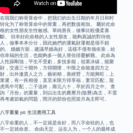
在我我们称骨算命中，把我们的出生日期的年月日和时
转化为了称骨算命中的骨重，再把数值相加。 屬於此命
格的女性朋友生性敏感、單純善良，做事比較優柔寡
斷。 但幸好此命格的人女性朋友，能夠真誠的對待他
人，做事本本分分，因此她們的運氣財運都是很不錯
的。 婚姻方面，建議早婚為好，這樣不僅有個依靠，給
你幸福的生活，也能夠多一個人替你排憂解難。 此命為
人性躁剛強，平生不受虧，多技多能，祖業冰碳，能聚
財，交過三十開外，方得開懷，中限之命能進四方之
財，出外逢貴人之力，藝術精，善經營，方能興旺，上
業遲，有一疾相侵，直至末限方得享福，妻宮匹配，龍
虎馬牛可配，二子送終，壽元八十，卒於四月之中。 查
詢『月份』的重量，則以出生的農曆月(陰曆)為主，不需
再考慮節氣的問題，閏月的部份也照當月為主即可。
八字重量 ptt: 生活應用工具
八字命重的人，不一定就是命好，而八字命轻的人，也
不一定就命差。 命由天定、运在人为，一个人的最终成