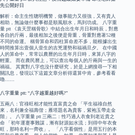
先公開好日
解析：命主生性聰明機警，做事能力又很強，又有貴人
相助，無論做什麼事都是順風順水，馬到功成。 八字重
量 ptt 《袁天罡稱骨歌》中結合出生年月日和時辰，對應
各自的斤兩，最後相加之後便是骨重，骨重對應著52種
不同的命運。 稱骨算命和四柱算命差不多，能根據出生
時間推算出壹個人壹生的吉兇運勢和福禍旦夕。 在中國
人的算命中，常常以農曆的出生年月日時，來算八字的
輕重。 而在農民曆上，可以查出每個人的斤兩與一生的
禍福。 其實對八字也沒什麼研究，於是上網搜尋一下相
關訊息，發現以下這篇文章分析得還算中肯，參考看看
嚕……
八字重量 ptt: “八字越重越好嗎?”
五兩八：官祿旺相才能性直富貴之命 「平生福祿自然
來，名利兼全福壽偕；雁塔題名為貴客，紫袍玉帶走金
階」。 八字重量 ptt 三兩二：性巧過人衣食到老近貴之
命 「初年運蹇事難謀，漸有財源如水流；到得中年衣食
旺，那時名利一齊收」。 「八字看個性」是用五行的本