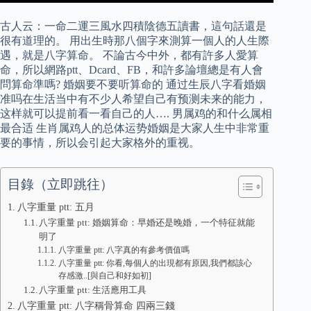
古人云：一命二運三風水四積陰德五讀書，這句話還是
很有道理的。 用出生時那八個字來測算一個人的人生際
遇，就是八字算命。 不論古今中外，都有許多人愛算
命，所以網路ptt、Dcard、FB，和許多論壇總是有人會
問算命準嗎? 婚姻要不要听算命的 通过生辰八字看婚姻
准吗在生活当中有不少人希望自己有预测未来的能力，
这样就可以提前看一看自己的人…. 男属鸡的和什么属相
最合适 生肖属鸡人的总体运势婚姻是大家人生中非常重
要的事情，所以会引起大家格外的重视。
目錄（立即跳往）
八字重量 ptt: 五月
八字重量 ptt: 婚姻算命：早婚还是晚婚，一个特征就能
明了
八字重量 ptt: 八字真的有參考價值嗎
八字重量 ptt: 你看,每個人的出現都有原因,我們都該心
存感激..[與自己和好如初]
八字重量 ptt: 生活應用工具
八字重量 ptt: 八字稱骨算命 四兩三錢