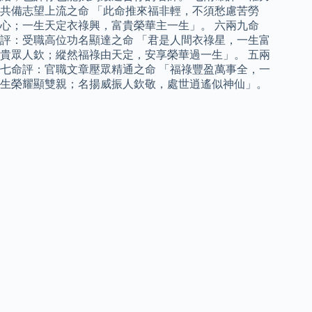
共備志望上流之命 「此命推來福非輕，不須愁慮苦勞
心；一生天定衣祿興，富貴榮華主一生」。 六兩九命
評：受職高位功名顯達之命 「君是人間衣祿星，一生富
貴眾人欽；縱然福祿由天定，安享榮華過一生」。 五兩
七命評：官職文章壓眾精通之命 「福祿豐盈萬事全，一
生榮耀顯雙親；名揚威振人欽敬，處世逍遙似神仙」。