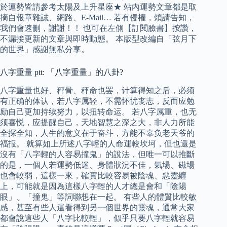
於運勢皆請參考太陽及上升星座★ 站內運勢文章都是取
摘自報章雜誌、網路、E-Mail… 若有侵權，煩請告知，
我們會速刪，謝謝！！ 也可在左側【訂閱臉書】按讚，
不漏接更新的文章與即時動態。 本版型改編自「弦月下
的世界」感謝無私分享。
八字重量 ptt: 「八字重量」的八卦?
八字重量也好、秤骨、秤命也罢，计算得知之后，必须
有正确的体认，若八字属轻，不需怀忧丧志，反而应勉
励自己更加持续努力，以扭转命运。 若八字属重，也无
须喜悦，应提醒自己，天地智慧之深之大，非人力所能
全探全知，人生的意义在于奋斗，方能不辜负老天爷的
福报。 就算如上所述八字輕的人命運較坎坷，但也還是
沒有「八字輕的人容易撞鬼」的說法，但唯一可以推斷
的是，一個人若運勢低迷、身體狀況不佳，氣場、磁場
也會較弱，這樣一來，確實比較容易被陰魂、惡靈纏
上，可能就是因為這樣八字輕的人才總是會和「陰陽
眼」、「撞鬼」等詞聯想在一起。 有些人的體質比較敏
感，甚至有些人還看得到另一個世界的靈魂，通常大家
都會說這些人「八字比較輕」，似乎只要八字輕就容易