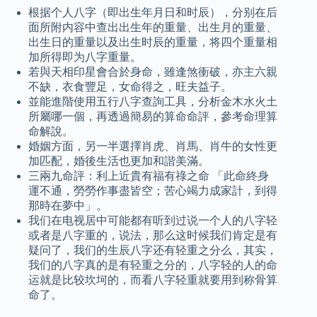
根据个人八字（即出生年月日和时辰），分别在后
面所附内容中查出出生年的重量、出生月的重量、
出生日的重量以及出生时辰的重量，将四个重量相
加所得即为八字重量。
若與天相印星會合於身命，雖逢煞衝破，亦主六親
不缺，衣食豐足，女命得之，旺夫益子。
並能進階使用五行八字查詢工具，分析金木水火土
所屬哪一個，再透過簡易的算命命評，參考命理算
命解說。
婚姻方面，另一半選擇肖虎、肖馬、肖牛的女性更
加匹配，婚後生活也更加和諧美滿。
三兩九命評：利上近貴有福有祿之命 「此命終身
運不通，勞勞作事盡皆空；苦心竭力成家計，到得
那時在夢中」。
我们在电视居中可能都有听到过说一个人的八字轻
或者是八字重的，说法，那么这时候我们肯定是有
疑问了，我们的生辰八字还有轻重之分么，其实，
我们的八字真的是有轻重之分的，八字轻的人的命
运就是比较坎坷的，而看八字轻重就要用到称骨算
命了。