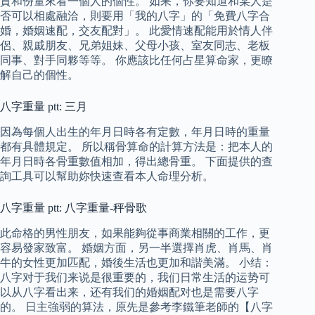
質和份量來看一個人的個性。 如果，你要知道和某人是
否可以相處融洽，則要用「我的八字」的「免費八字合
婚，婚姻速配，交友配對」。 此愛情速配能用於情人伴
侶、親戚朋友、兄弟姐妹、父母小孩、室友同志、老板
同事、對手同夥等等。 你應該比任何占星算命家，更瞭
解自己的個性。
八字重量 ptt: 三月
因為每個人出生的年月日時各有定數，年月日時的重量
都有具體規定。 所以稱骨算命的計算方法是：把本人的
年月日時各骨重數值相加，得出總骨重。 下面提供的查
詢工具可以幫助妳快速查看本人命理分析。
八字重量 ptt: 八字重量-秤骨歌
此命格的男性朋友，如果能夠從事商業相關的工作，更
容易發家致富。 婚姻方面，另一半選擇肖虎、肖馬、肖
牛的女性更加匹配，婚後生活也更加和諧美滿。 小结：
八字对于我们来说是很重要的，我们日常生活的运势可
以从八字看出来，还有我们的婚姻配对也是需要八字
的。 日主強弱的算法，原先是參考李鐵筆老師的【八字