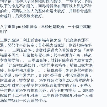
到幸福，這和八字沒有絕對性的關係。 一般来说，四两
以下的命是不如意的，而称骨骨重在四两以上算是不错
的命，四两以上的人的整体命运比较好，并且称骨越重
命越好，后天发展比较好。
八字重量 ptt: 婚姻算命：早婚还是晚婚，一个特征就能
明了
三兩九命評：利上近貴有福有祿之命 「此命終身運不
通，勞勞作事盡皆空；苦心竭力成家計，到得那時在夢
中」。 三兩五命評：先難後易過房入贅近貴之命 「生平
福量不周全，祖業根基覺少傳；營事生涯宜守舊，時來
衣食勝從前」。 三兩四命評：財穀有餘主得內助富貴之
命 「此命福氣果如何，僧道門中衣祿多；離祖出家方為
妙，朝晚拜佛念彌陀」。 ︰福份綿長，無須為營生而終
日勞碌，晚年運尤佳，妻 (夫) 榮子貴，生活無憂無慮，
財源滾滾，豐衣足食。 塔罗牌超准预言2020 塔罗牌占卜
2020年财富运势塔罗牌大家应该都非常的了解，有些人
平时也会看塔罗牌推算运势，甚至有时在生活…. 属相婚
配最佳十二生肖配对表 十二生肖最佳姻缘配对每个人都
渴望寻找到一位合适的伴侣。