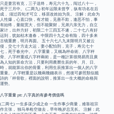
只是妻宫有克，三子送终，寿元六十九，闯过八十一，
死于三月中。 (二两九) 初年运限未曾亨，纵有功名在后
成， 须过四旬才可立，移居改姓始为良。 注解：此命为
人性爆，心直口快，有才能，见善不欺，逢恶不怕，事
有始终，量能宽大，但不能聚财，兄弟六亲无力，自立
家计，出外方好，初限二十三四五不遂，二十七八有好
运到，犹如枯木逢春，中限四十九之命有险，四十多来
古镜重磨，明月再圆。 五十六七八九末限明月又被云
侵，交七十方走大运，妻小配怕刑，克子，寿元七十
七，死于春光中。 八字重量，又稱為秤命術、八字秤
骨、八字秤重或八字秤兩術，是一種計算很簡易而且廣
為人知的算命方法，只要利用農曆生辰的年、月、日、
時，就能算出你的骨重，利用生辰推算出一個人的八字
重量。 八字輕重是以幾兩幾錢表示，然後可參照類似籤
詩的「秤骨歌」裡面的說明，推算出一生大概的命格與
運勢。
八字重量 ptt: 八字真的有參考價值嗎
(二两七) 一生多谋少成之命 一生作事少商量，难靠祖宗
作主张， 独马单枪空做去，早年晚岁总无长。 注解：此