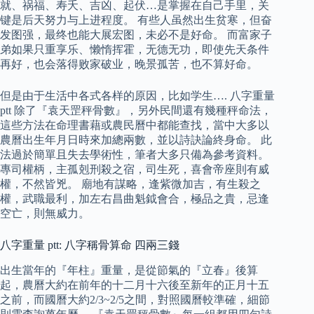
就、祸福、寿夭、吉凶、起伏…是掌握在自己手里，关
键是后天努力与上进程度。 有些人虽然出生贫寒，但奋
发图强，最终也能大展宏图，未必不是好命。 而富家子
弟如果只重享乐、懒惰挥霍，无德无功，即使先天条件
再好，也会落得败家破业，晚景孤苦，也不算好命。
但是由于生活中各式各样的原因，比如学生…. 八字重量
ptt 除了『袁天罡秤骨數』，另外民間還有幾種秤命法，
這些方法在命理書藉或農民曆中都能查找，當中大多以
農曆出生年月日時來加總兩數，並以詩訣論終身命。 此
法過於簡單且失去學術性，筆者大多只備為參考資料。
專司權柄，主孤剋刑殺之宿，司生死，喜會帝座則有威
權，不然皆兇。 廟地有謀略，逢紫微加吉，有生殺之
權，武職最利，加左右昌曲魁鉞會合，極品之貴，忌逢
空亡，則無威力。
八字重量 ptt: 八字稱骨算命 四兩三錢
出生當年的『年柱』重量，是從節氣的『立春』後算
起，農曆大約在前年的十二月十六後至新年的正月十五
之前，而國曆大約2/3~2/5之間，對照國曆較準確，細節