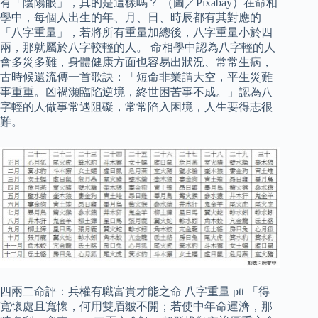
有「陰陽眼」，真的是這樣嗎？ （圖／Pixabay）在命相
學中，每個人出生的年、月、日、時辰都有其對應的
「八字重量」，若將所有重量加總後，八字重量小於四
兩，那就屬於八字較輕的人。 命相學中認為八字輕的人
會多災多難，身體健康方面也容易出狀況、常常生病，
古時候還流傳一首歌訣：「短命非業謂大空，平生災難
事重重。凶禍瀕臨陷逆境，終世困苦事不成。」認為八
字輕的人做事常遇阻礙，常常陷入困境，人生要得志很
難。
四兩二命評：兵權有職富貴才能之命 八字重量 ptt 「得
寬懷處且寬懷，何用雙眉皺不開；若使中年命運濟，那