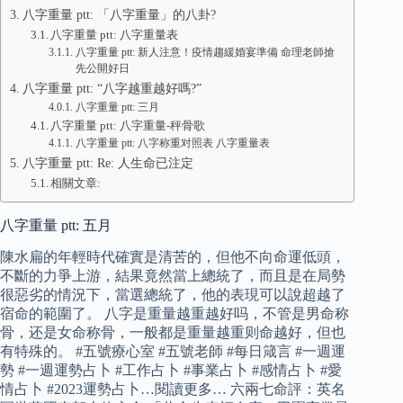
八字重量 ptt: 「八字重量」的八卦?
八字重量 ptt: 八字重量表
八字重量 ptt: 新人注意！疫情趨緩婚宴準備 命理老師搶
先公開好日
八字重量 ptt: “八字越重越好嗎?”
八字重量 ptt: 三月
八字重量 ptt: 八字重量-秤骨歌
八字重量 ptt: 八字称重对照表 八字重量表
八字重量 ptt: Re: 人生命已注定
相關文章:
八字重量 ptt: 五月
陳水扁的年輕時代確實是清苦的，但他不向命運低頭，
不斷的力爭上游，結果竟然當上總統了，而且是在局勢
很惡劣的情況下，當選總統了，他的表現可以說超越了
宿命的範圍了。 八字是重量越重越好吗，不管是男命称
骨，还是女命称骨，一般都是重量越重则命越好，但也
有特殊的。 #五號療心室 #五號老師 #每日箴言 #一週運
勢 #一週運勢占卜 #工作占卜 #事業占卜 #感情占卜 #愛
情占卜 #2023運勢占卜…閱讀更多… 六兩七命評：英名