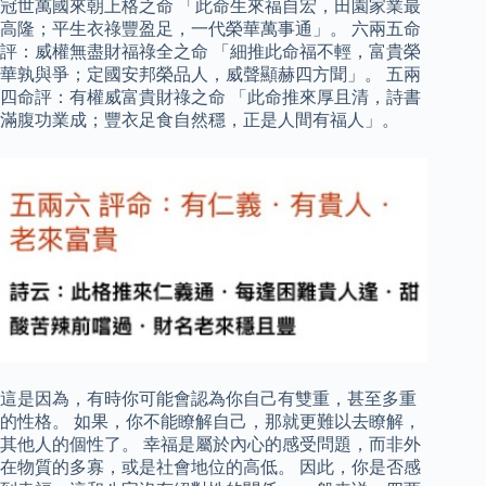
冠世萬國來朝上格之命 「此命生來福自宏，田園家業最
高隆；平生衣祿豐盈足，一代榮華萬事通」。 六兩五命
評：威權無盡財福祿全之命 「細推此命福不輕，富貴榮
華孰與爭；定國安邦榮品人，威聲顯赫四方聞」。 五兩
四命評：有權威富貴財祿之命 「此命推來厚且清，詩書
滿腹功業成；豐衣足食自然穩，正是人間有福人」。
這是因為，有時你可能會認為你自己有雙重，甚至多重
的性格。 如果，你不能瞭解自己，那就更難以去瞭解，
其他人的個性了。 幸福是屬於內心的感受問題，而非外
在物質的多寡，或是社會地位的高低。 因此，你是否感