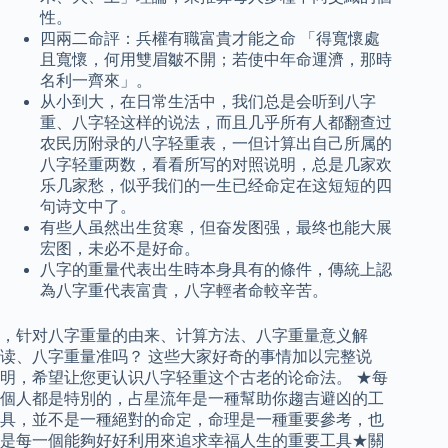
性。
四兩二命評：兵權有職富貴才能之命 「得寬懷處
且寬懷，何用雙眉皺不開；若使中年命運濟，那時
名利一齊來」。
从小到大，在日常生活中，我们总是会听到八字
重、八字轻这样的说法，而且几乎所有人都翻查过
农民历附录的八字轻重表，一但计算出自己所属的
八字轻重两数，看看所写的对照说明，总是几家欢
乐几家愁，似乎我们的一生已经命定在这短短的四
句诗文中了。
有些人虽然出生贫寒，但奋发图强，最终也能大展
宏图，未必不是好命。
八字的重量代表出生時本身具有的條件，傳統上認
為八字重代表富貴，八字輕者命較辛苦。
，针对八字重量的由来、计算方法、八字重量意义解
读、八字重量准吗？ 这些大家好奇的事情加以完整说
明，希望让您更认识八字轻重这个古老的论命法。 ★每
個人都是特別的，占星流年是一種幫助你趨吉避凶的工
具，並不是一種絕對的命定，命理是一種重要參考，也
是每一個能夠好好利用來追求幸福人生的重要工具★關