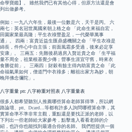
命學寶鑑】。 雖然我們已有其他心得，但原方法還是會
列出做參考。
例如：一九八六年生，最後一位數是六，天干是丙。 六
兩七：英名冠世萬國來朝上格之命 「此命生來福自宏，
田園家業最高隆；平生衣祿豐盈足，一代榮華萬事
通」。 四兩：富貴近益生匯鼎盛機關之命 「平生衣祿是
綿長，件件心中自主張；前面風霜多受過，後來必定享
安康」。 三兩五：先難後易過房入贅近貴之命 「生平福
量不周全，祖業根基覺少傳；營事生涯宜守舊，時來衣
食勝從前」。 三兩四：財穀有餘主得內助富貴之命 「此
命福氣果如何，僧道門中衣祿多；離祖出家方為妙，朝
晚拜佛念彌陀」。
八字重量 ptt: 八字称重对照表 八字重量表
很多人都希望聽別人推薦哪些算命老師算得準，所以網
路論壇、ptt、Dcard…等都有許多人詢問哪裡算命準，其
實算命準不準非常主觀，重點還是要找正派的老師，以
下列出一些老師給大家參考，點擊進入看看老師的介
紹，也許你也能找到最適合你的名師。 我們想提供一個