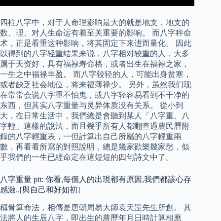
四柱八字中，对于人命理影响最大的就是地支，地支的
数、理、对人生命运有着至关重要的影响。 而八字秤命
术，正是看重这种影响，将其固定下来进而量化。 因此
以得到的八字轻重结果来说，八字相对较重的人，大多
属于天资好，具有福禄寿命格，或者出生在福禄之家，
一生之中福禄丰盈。 而八字较轻的人，可能出身贫寒，
或者缺乏社会地位，将来福薄禄少。 另外，虽然我们现
在常常会说八字重不怕鬼，或八字轻容易看到不干净的
东西，但其实八字重量与灵异体质没有关系。 從小到
大，在日常生活中，我們總是會聽到某人「八字重、八
字輕」這樣的說法，而且幾乎所有人都翻查過農民曆附
錄的八字輕重表，一但計算出自己所屬的八字輕重兩
數，再看看所寫的對照說明，總是幾家歡樂幾家愁，似
乎我們的一生已經命定在這短短的四句詩文中了。
八字重量 ptt: 你看,每個人的出現都有原因,我們都該心存
感激..[與自己和好如初]
稱骨算命法，相傳是唐朝周易大師袁天罡先生所創。 其
法將人的生辰八字，即出生的農歷年月日時計算相應