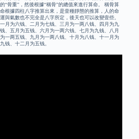
的“骨重”，然後根據“稱骨”的總值來進行算命。 稱骨算
命根據四柱八字推算出來，是壹種靜態的推算，人的命
運與氣數也不完全是八字所定，後天也可以改變壹些。
一月为六钱、二月为七钱、三月为一两八钱、四月为九
钱、五月为五钱、六月为一两六钱、七月为九钱、八月
为一两五钱、九月为一两八钱、十月为八钱、十一月为
九钱、十二月为五钱。