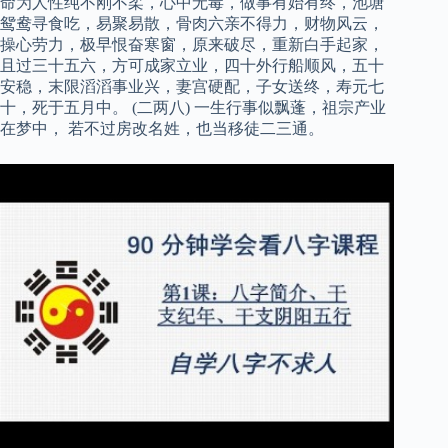
命为人性纯不刚不柔，心中无毒，做事有始有终，池塘
鸳鸯寻食吃，易聚易散，骨肉六亲不得力，财物风云，
操心劳力，极早恨奋寒窗，原来破尽，重新白手起家，
且过三十五六，方可成家立业，四十外行船顺风，五十
安稳，末限滔滔事业兴，妻宫硬配，子女送终，寿元七
十，死于五月中。 (二两八) 一生行事似飘蓬，祖宗产业
在梦中， 若不过房改名姓，也当移徒二三通。