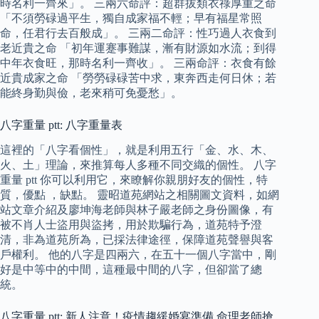
時名利一齊來」。 三兩六命評：超群拔類衣祿厚重之命
「不須勞碌過平生，獨自成家福不輕；早有福星常照
命，任君行去百般成」。 三兩二命評：性巧過人衣食到
老近貴之命 「初年運蹇事難謀，漸有財源如水流；到得
中年衣食旺，那時名利一齊收」。 三兩命評：衣食有餘
近貴成家之命 「勞勞碌碌苦中求，東奔西走何日休；若
能終身勤與儉，老來稍可免憂愁」。
八字重量 ptt: 八字重量表
這裡的「八字看個性」，就是利用五行「金、水、木、
火、土」理論，來推算每人多種不同交織的個性。 八字
重量 ptt 你可以利用它，來瞭解你親朋好友的個性，特
質，優點 ，缺點。 靈昭道苑網站之相關圖文資料，如網
站文章介紹及廖坤海老師與林子嚴老師之身份圖像，有
被不肖人士盜用與盜拷，用於欺騙行為，道苑特予澄
清，非為道苑所為，已採法律途徑，保障道苑聲譽與客
戶權利。 他的八字是四兩六，在五十一個八字當中，剛
好是中等中的中間，這種最中間的八字，但卻當了總
統。
八字重量 ptt: 新人注意！疫情趨緩婚宴準備 命理老師搶