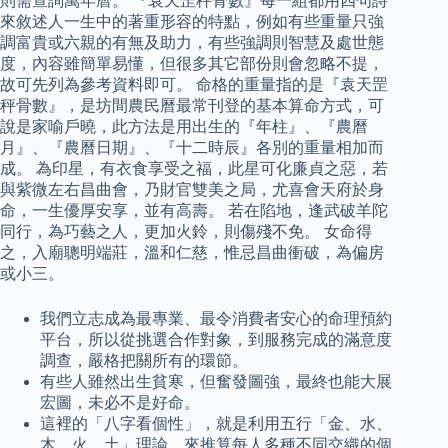
則需查詢萬年曆。 『袁天罡秤骨數』每一組都用四句詩
來敘述人一生中的著重形容的特點，例如有些重量只強
調富貴或六親的有無及助力，有些強調則智慧及處世態
度，內容雖簡單易懂，但很多其它部份則會忽略不提，
故可先列為參考資料即可。 命格的重量指的是『袁天罡
秤骨數』，是坊間農民曆最常刊登的基本算命方式，可
說是家喻戶曉，此方法是用出生的『年柱』、『農曆
月』、『農曆日期』、『十二時辰』各別的重量相加而
成。 為印星，有衣食享受之福，此星可化廉貞之惡，若
與紫微左右昌曲會，乃財官雙美之局，尤喜會天府於身
命，一生優厚安享，並有高壽。 若在陷地，逢武破羊陀
同行，為巧藝之人，更加火鈴，則傷殘不免。 女命得
之，入廟聰明端莊，溫和仁慈，惟忌昌曲衝破，為偏房
或小三。
我們立志成為最專業、最令消費者安心的命理預約
平台，所以從挑選合作對象，到服務完成的滿意度
調查，嚴格把關所有的環節。
有些人雖然出生貧寒，但奮發圖強，最終也能大展
宏圖，未必不是好命。
這裡的「八字看個性」，就是利用五行「金、水、
木、火、土」理論，來推算每人多種不同交織的個