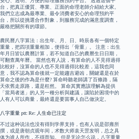
安心、透明、方便的命理服務預約平台。 透過這個平
台，把真正優質、專業、正面的命理老師介紹給大家。
我們立志成為最專業、最令消費者安心的命理預約平
台，所以從挑選合作對象，到服務完成的滿意度調查，
嚴格把關所有的環節。
農民曆八字算法：出生年、月、日、時辰各有一個特定
重量，把四項重量相加，便得出「骨重」。 注意：出生
年月日皆以農曆計算，若不知道自己的農曆生日日期，
可翻查萬年曆。 當然也有人說，有算命的人不見得過得
比較好，沒算命的人也不見得過得比較差，這我也同
意，我不認為算命後就一定能趨吉避凶，關鍵還是在於
算命之後的作為是什麼? 算命時聽老師講了百條路，隔
天依舊走原路，還是枉然。 算命其實應該理解為提供
「當局者迷」的人另一種分析與建議，讓陷於困境中的
人有人可以商量，最終還是要當事人自己做決定。
八字重量 ptt: Re: 人生命已注定
不过这种说法也没有得到学界支持，也有人说是邵雍所
撰，或是唐朝贞观年间，术数大师袁天罡发明，总之具
体为谁人所作，不得而知。 但是无论怎么说，八字重量