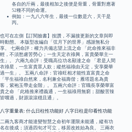
各自的斤兩，最後相加之後便是骨重，骨重對應著
52種不同的命運。
例如：一九八六年生，最後一位數是六，天干是
丙。
也可在左側【訂閱臉書】按讚，不漏接更新的文章與即
時動態。 本版型改編自「弦月下的世界」感謝無私分
享。 七兩命評：權力共備志望上流之命 「此命推來福非
輕，不須愁慮苦勞心；一生天定衣祿興，富貴榮華主一
生」。 六兩九命評：受職高位功名顯達之命 「君是人間
衣祿星，一生富貴眾人欽；縱然福祿由天定，安享榮華
過一生」。 五兩八命評：官祿旺相才能性直富貴之命
「平生福祿自然來，名利兼全福壽偕；雁塔題名為貴
客，紫袍玉帶走金階」。 五兩六命評：官職長享榮華富
貴之命 「此格推來禮義通，一生福祿用無窮；甜酸苦辣
皆嚐過，財源滾滾穩且通」。
八字重量表: 什么日柱性功能好 八字日柱是印看性功能
二兩九客商才能達變智慧之命初年運限未能通，縱有功
名在後成；須過四旬才可立，移居改姓始為良。 三兩衣