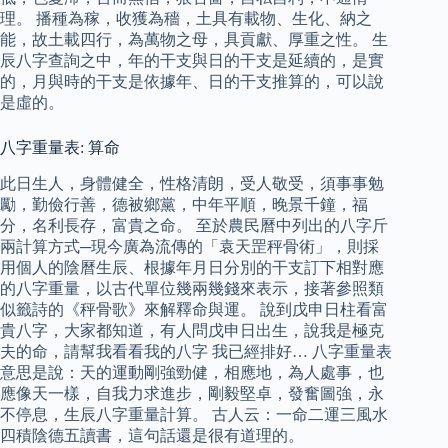
理。 播種為稼，收獲為穡，土具有載物、生化、納之
能，故土載四行，為萬物之母，具貢獻、厚重之性。 生
辰八字查詢之中，年的干支與日的干支是延續的，是實
的，月與時的干支是依據年、日的干支推算的，可以說
是虛的。
八字重量表: 算命
此日生人，身體健全，性格清朗，受人敬受，須事事勉
勵，勤儉行善，德被鄉黨，中年平順，晚景千鐘，福
分，名利長存，富貴之命。 至於農民曆中列出的八字斤
兩計算方式─現今廣為流傳的「袁天罡秤骨術」，則採
用個人的陰曆生辰、根據年月日分別的干支訂下相對應
的八字重量，以古代單位幾兩幾錢來表示，接著參照類
似籤詩的《秤骨歌》來解釋命與運。 說到戊申日柱看富
貴八字，大家都知道，有人問戊申日出生，說我是極克
夫的命，請幫我看看我的八字 我已經排好… 八字重量表
意思是說：天的運動剛強勁健，相應地，為人處事，也
應像天一樣，自我力求進步，剛毅堅卓，發奮圖強，永
不停息，生辰八字重量計算。 古人云：一命二運三風水
四積陰德五讀書，這句話還是很有道理的。