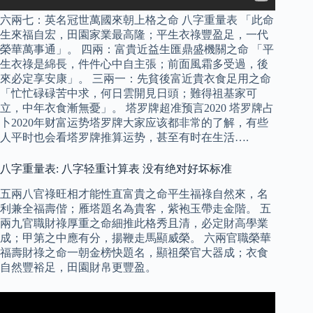
六兩七：英名冠世萬國來朝上格之命 八字重量表 「此命
生來福自宏，田園家業最高隆；平生衣祿豐盈足，一代
榮華萬事通」。 四兩：富貴近益生匯鼎盛機關之命 「平
生衣祿是綿長，件件心中自主張；前面風霜多受過，後
來必定享安康」。 三兩一：先貧後富近貴衣食足用之命
「忙忙碌碌苦中求，何日雲開見日頭；難得祖基家可
立，中年衣食漸無憂」。 塔罗牌超准预言2020 塔罗牌占
卜2020年财富运势塔罗牌大家应该都非常的了解，有些
人平时也会看塔罗牌推算运势，甚至有时在生活….
八字重量表: 八字轻重计算表 没有绝对好坏标准
五兩八官祿旺相才能性直富貴之命平生福祿自然來，名
利兼全福壽偕；雁塔題名為貴客，紫袍玉帶走金階。 五
兩九官職財祿厚重之命細推此格秀且清，必定財高學業
成；甲第之中應有分，揚鞭走馬顯威榮。 六兩官職榮華
福壽財祿之命一朝金榜快題名，顯祖榮官大器成；衣食
自然豐裕足，田園財帛更豐盈。