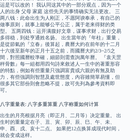
运是可以改的！ 我认同这其中的一部分观点，因为一个
人的出身 父母 家庭 这些先天的事情确实无法更改。 三
两八钱：此命出生为人刚正，不愿阿谀奉承，有自己的
做事原则，就事上能够公平公正，属于老来得财的类
型。 五两四钱：运开满腹好文章，谋事求财，出行交易
多得稳，到处亨通姓名扬。 出生當年的『年柱』重量，
是從節氣的『立春』後算起，農曆大約在前年的十二月
十六後至新年的正月十五之前，而國曆大約2/3~2/5之
間，對照國曆較準確，細節則需查詢萬年曆。 『袁天罡
秤骨數』每一組都用四句詩來敘述人一生中的著重形容
的特點，例如有些重量只強調富貴或六親的有無及助
力，有些強調則智慧及處世態度，內容雖簡單易懂，但
很多其它部份則會忽略不提，故可先列為參考資料即
可。
八字重量表: 八字多重算重 八字称重如何计算
出生的月亮根据月亮（即正月、二月等）决定重量。 出
生时的重量定在子、丑、寅、卯、辰、巳、午、未、
申、酉、戌、亥十二点。 如果把12点换算成现代时间，
就会变成这样。