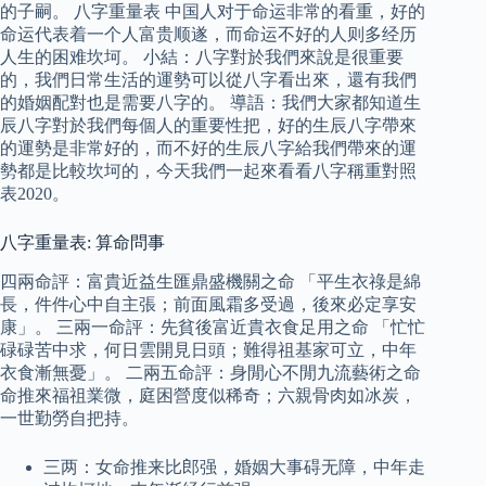
的子嗣。 八字重量表 中国人对于命运非常的看重，好的
命运代表着一个人富贵顺遂，而命运不好的人则多经历
人生的困难坎坷。 小結：八字對於我們來說是很重要
的，我們日常生活的運勢可以從八字看出來，還有我們
的婚姻配對也是需要八字的。 導語：我們大家都知道生
辰八字對於我們每個人的重要性把，好的生辰八字帶來
的運勢是非常好的，而不好的生辰八字給我們帶來的運
勢都是比較坎坷的，今天我們一起來看看八字稱重對照
表2020。
八字重量表: 算命問事
四兩命評：富貴近益生匯鼎盛機關之命 「平生衣祿是綿
長，件件心中自主張；前面風霜多受過，後來必定享安
康」。 三兩一命評：先貧後富近貴衣食足用之命 「忙忙
碌碌苦中求，何日雲開見日頭；難得祖基家可立，中年
衣食漸無憂」。 二兩五命評：身閒心不閒九流藝術之命
命推來福祖業微，庭困營度似稀奇；六親骨肉如冰炭，
一世勤勞自把持。
三两：女命推来比郎强，婚姻大事碍无障，中年走