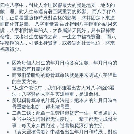
四柱八字中，對於人命理影響最大的就是地支，地支的
數、理、對人生命運有著至關重要的影響。 而八字秤命
術，正是看重這種時辰對命格的影響，將其固定下來進
而簡化其意義。 八字重量表 由此得到八字輕重的結果來
說，八字相對較重的人，大多屬於天資好，具有福祿壽
命格、或者出生在福祿之家，一生之中福祿豐盈。 而八
字較輕的人，可能出身貧寒，或者缺乏社會地位，將來
福薄祿少。
因為每個人出生的年月日時各有定數，年月日時的
重量都有具體規定。
而我们常听到的称骨算命法就是用来测试八字轻重
的主要方法。
”从这个歌诀中，我们不难看出古人对八字轻的看
法：八字轻的人平生灾难重重，是短命相。
所以稱骨算命的計算方法是：把本人的年月日時各
骨重數值相加，得出總骨重。
二两二钱：此命一生劳碌但贫穷一生，每当遇到人
生当中的坎坷时都无法度过，一辈子都无法成就大
事，每天东奔西跑过，过着摸爬滚打的生活。
《袁天罡稱骨歌》中結合出生年月日和時辰，對應