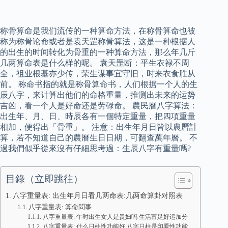
称骨算命是我们流传的一种算命方法，在称骨算命也被
称为称骨论命或者是袁天罡称骨算法，这是一种根据人
的出生的时间转化为骨重的一种算命方法，那么年几斤
几两算命表是什么样的呢。 袁天罡断：平生衣禄不周
全，祖业根基亦少传，荣生谋事宜守旧，时来衣食胜从
前。 称命书指的就是称骨算命书，人们根据一个人的生
辰八字，来计算出他们的命格重量，推测出未来的运势
吉凶，看一个人是好命还是劳碌命。 農民曆八字算法：
出生年、月、日、時辰各有一個特定重量，把四項重量
相加，便得出「骨重」。 注意：出生年月日皆以農曆計
算，若不知道自己的農曆生日日期，可翻查萬年曆。 不
過我們似乎從來沒有仔細思考過：生辰八字有重量嗎?
目錄（立即跳往）
八字重量表: 出生年月日看几两命表:几两命算卦对照表
八字重量表: 算命問事
八字重量表: 午时出生女人是贵妇吗 生活富足好运加分
八字重量表: 什么日柱性功能好 八字日柱是印看性功能