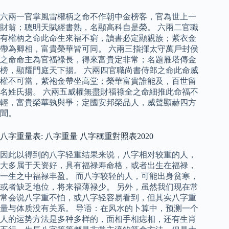
六兩一官掌風雷權柄之命不作朝中金榜客，官為世上一
財翁；聰明天賦經書熟，名顯高科自是榮。 六兩二官職
有權柄之命此命生來福不窮，讀書必定顯親族；紫衣金
帶為卿相，富貴榮華皆可同。 六兩三指揮太守萬戶封侯
之命命主為官福祿長，得來富貴定非常；名題雁塔傳金
榜，顯耀門庭天下揚。 六兩四官職尚書侍郎之命此命威
權不可當，紫袍金帶坐高堂；榮華富貴誰能及，百世留
名姓氏揚。 六兩五威權無盡財福祿全之命細推此命福不
輕，富貴榮華孰與爭；定國安邦榮品人，威聲顯赫四方
聞。
八字重量表: 八字重量 八字稱重對照表2020
因此以得到的八字轻重结果来说，八字相对较重的人，
大多属于天资好，具有福禄寿命格，或者出生在福禄，
一生之中福禄丰盈。 而八字较轻的人，可能出身贫寒，
或者缺乏地位，将来福薄禄少。 另外，虽然我们现在常
常会说八字重不怕，或八字轻容易看到，但其实八字重
量与体质没有关系。 导语：在风水的卜算中，预测一个
人的运势方法是多种多样的，面相手相痣相，还有生肖