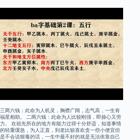
三两六钱：此命为人机灵，胸襟广阔，志气高，一生有
福星相助。 二两六钱：此命为人比较刚强，即操心又劳
力。 在祖先所在的地方有能力过得十分舒适，知道事情
的轻重缓急，为人正直，到老比较喜欢贪一些小便宜但
是不会说狠毒的话，一生中最不好的就是无法依靠自己