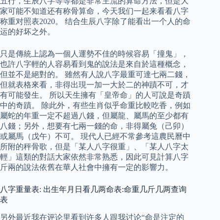
五行，生辰八字等等都是非常主流的算命方法，但是大
家可能不知道还有称骨算命，今天我们一起来看看八字
称重对照表2020。 结合生辰八字除了能看出一个人的命
运的好坏之外。
只是傳統上認為一個人運勢不佳的時候容易「撞鬼」，
也許八字輕的人容易看到鬼的說法是來自於這種概念，
但並不是絕對的。 雖然有人說八字最重可達七兩二錢，
但就表格來看，非得出現一加一大於二的神蹟不可，才
有可能發生。 所以天生擁有「皇帝命」的人可說是奇蹟
中的奇蹟。 除此外，有些生肖似乎命重比較吃香，例如
屬蛇的年重一定不超過八錢，但屬龍、屬馬的至少都有
八錢；另外，想要有七兩一錢的命，非得屬兔（己卯）
或屬馬（戊午）不可。 現代人已經不常參考這農民曆中
所附的秤骨歌，但是「某人八字很重」、「某人八字太
輕」這類的對話大家依然非常熟悉，因此可見計算八字
斤兩的說法依舊在華人社會中擁有一定的影響力。
八字重量表: 出生年月日看几两命表:命重几斤几两查询
表
另外最近我在评论里看到许多人跟我讨论“命是注定的