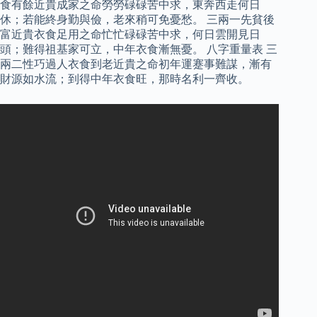
食有餘近貴成家之命勞勞碌碌苦中求，東奔西走何日
休；若能終身勤與儉，老來稍可免憂愁。 三兩一先貧後
富近貴衣食足用之命忙忙碌碌苦中求，何日雲開見日
頭；難得祖基家可立，中年衣食漸無憂。 八字重量表 三
兩二性巧過人衣食到老近貴之命初年運蹇事難謀，漸有
財源如水流；到得中年衣食旺，那時名利一齊收。