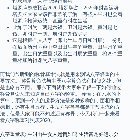
过坎坷地，末年渐经行前强。
塔罗牌超准预言2020 塔罗牌占卜2020年财富运势
塔罗牌大家应该都非常的了解，有些人平时也会看
塔罗牌推算运势，甚至有时在生活….
比如子时为一两是六钱、丑时是六钱、寅时是七
钱、卯时是一两、辰时是九钱等等。
它是根据个人八字（即出生年月日和时辰），分别
在后面所附内容中查出出生年的重量、出生月的重
量、出生日的重量以及出生时辰的重量，将四个重
量相加所得即为八字重量。
而我们常听到的称骨算命法就是用来测试八字轻重的主
要方法。 称骨算命法与生辰八字算命法有相似之处，但
是也略有不同。 那么下面就带大家来了解一下如何通过
称骨算命法来知道自己八字的轻重。 导语：在风水的卜
算中，预测一个人的运势方法是多种多样的，面相手相
痣相，还有生肖五行，生辰八字等等都是非常主流的方
法，但是大家可能不知道还有称骨，今天我们一起来看
看八字称重对照表2020。
八字重量表: 午时出生女人是贵妇吗 生活富足好运加分