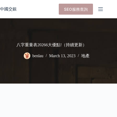
Skip
to
中國交銀
SEO服務查詢
content
八字重量表20266大優點!（持續更新）
benlau
March 13, 2023
地產