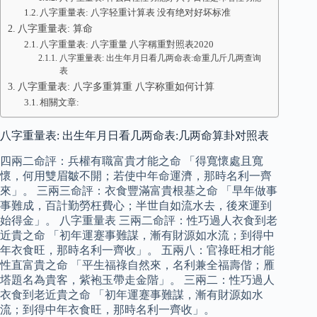
八字重量表: 八字轻重计算表 没有绝对好坏标准
八字重量表: 算命
八字重量表: 八字重量 八字稱重對照表2020
八字重量表: 出生年月日看几两命表:命重几斤几两查询
表
八字重量表: 八字多重算重 八字称重如何计算
相關文章:
八字重量表: 出生年月日看几两命表:几两命算卦对照表
四兩二命評：兵權有職富貴才能之命 「得寬懷處且寬
懷，何用雙眉皺不開；若使中年命運濟，那時名利一齊
來」。 三兩三命評：衣食豐滿富貴根基之命 「早年做事
事難成，百計勤勞枉費心；半世自如流水去，後來運到
始得金」。 八字重量表 三兩二命評：性巧過人衣食到老
近貴之命 「初年運蹇事難謀，漸有財源如水流；到得中
年衣食旺，那時名利一齊收」。 五兩八：官祿旺相才能
性直富貴之命 「平生福祿自然來，名利兼全福壽偕；雁
塔題名為貴客，紫袍玉帶走金階」。 三兩二：性巧過人
衣食到老近貴之命 「初年運蹇事難謀，漸有財源如水
流；到得中年衣食旺，那時名利一齊收」。