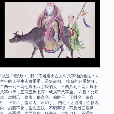
”从这个歌诀中，我们不难看出古人对八字轻的看法：八
字轻的人平生灾难重重，是短命相。 按命的轻重划分，
二两一到三两七属于八字轻的人，三两八到五两四属于
八字中等，五两五到七两一就属于八字重。 六親：比肩
戊、劫財己、食庚、傷官辛、偏財壬、正財癸、偏官
甲、正官乙、偏印丙、正印丁。 四柱土太過者，性格內
向，愚頑不化，生性固執，不明事理；不及者面扁鼻
低，色憂滯，言而無信，狠吝嗇，自私自利，不通情