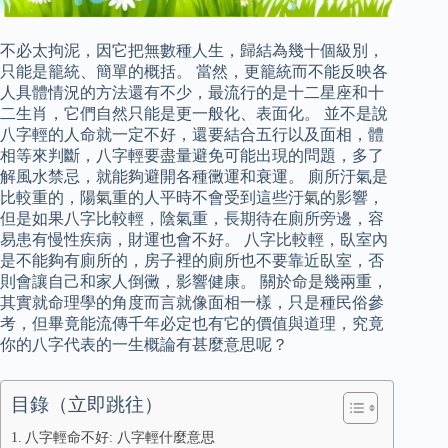
不必太拘泥，因它把無數種人生，歸結為幾十個級別，
只能是籠統、簡單的概括。 當然，更籠統而不能反映各
人具體情況的方法還有不少，最流行的是十二星座和十
二生肖，它們自然只能是更一般化、表面化。 並不是說
八字輕的人命就一定不好，還要結合五行以及面相，體
相等來判斷，八字輕要盡量避免可能出現的問題，多了
解風水禁忌，就能夠避開各種黴運和衰運。 廁所汙氣是
比較重的，陽氣重的人平時不會受到這些汙氣的影響，
但是如果八字比較輕，陰氣重，長期待在廁所旁邊，容
易患有慢性疾病，財運也會不好。 八字比較輕，臥室內
是不能夠有廁所的，房子裡的廁所也不要靠近臥室，否
則會讓自己和家人倒黴，影響健康。 關於命是幾兩重，
其實就命理學的角度而言就像面相一樣，只是種民俗參
考，但畢竟能流傳千年必定也有它的價值與道理，究竟
你的八字代表的一生概論有甚麼意思呢？
目錄（立即跳往）
八字輕命不好: 八字輕什麼意思