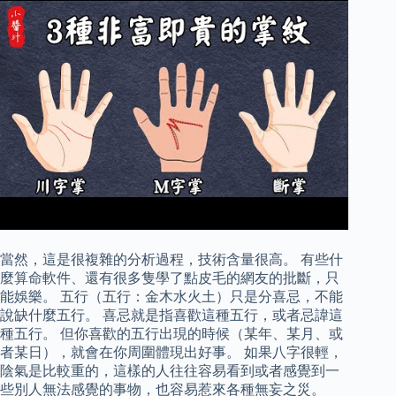
當然，這是很複雜的分析過程，技術含量很高。 有些什
麼算命軟件、還有很多隻學了點皮毛的網友的批斷，只
能娛樂。 五行（五行：金木水火土）只是分喜忌，不能
說缺什麼五行。 喜忌就是指喜歡這種五行，或者忌諱這
種五行。 但你喜歡的五行出現的時候（某年、某月、或
者某日），就會在你周圍體現出好事。 如果八字很輕，
陰氣是比較重的，這樣的人往往容易看到或者感覺到一
些別人無法感覺的事物，也容易惹來各種無妄之災。