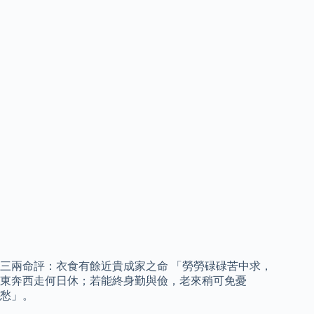
三兩命評：衣食有餘近貴成家之命 「勞勞碌碌苦中求，
東奔西走何日休；若能終身勤與儉，老來稍可免憂
愁」。