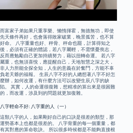
而富家子弟如果只重享樂、懶惰揮霍，無德無功，即使
先天條件再好，也會落得敗家破業，晚景孤苦，也不算
好命。 八字重量也好、秤骨、秤命也罷，計算得知之
後，必須有正確的體認，若八字屬輕，不需懷憂喪志，
反而應勉勵自己更加持續努力，藉以扭轉命運。 若八字
屬重，也無須喜悅，應提醒自己，天地智慧之深之大，
非人力所能全探全知，人生的意義在於奮鬥，方能不辜
負老天爺的福報。 生辰八字不好的人總想著八字不好怎
麼辦，如何改運，有什麼方法可以改變生辰八字的缺
陷。 其實，人的命運很復雜，想精准的算出來是很困難
的，而改運，涉及到的問題就更加復雜。
八字輕命不好: 八字重的人（一）
這類八字的人，如果剛好自己的口訣是很差的類型，那
運勢基本上也都是很差的。 八字骨重的每一個重量，都
有其對應的算命歌訣。 所以很多時候都是不能夠直接根