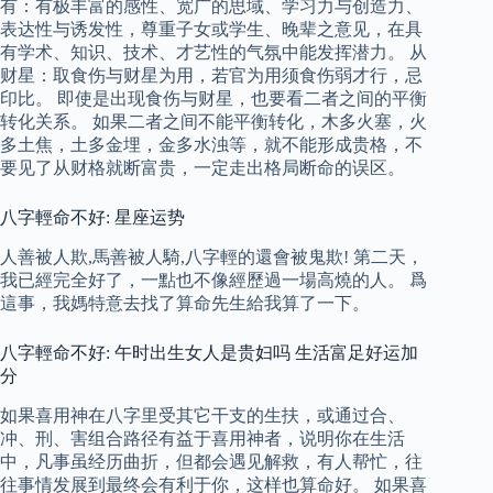
有：有极丰富的感性、宽广的思域、学习力与创造力、
表达性与诱发性，尊重子女或学生、晚辈之意见，在具
有学术、知识、技术、才艺性的气氛中能发挥潜力。 从
财星：取食伤与财星为用，若官为用须食伤弱才行，忌
印比。 即使是出现食伤与财星，也要看二者之间的平衡
转化关系。 如果二者之间不能平衡转化，木多火塞，火
多土焦，土多金埋，金多水浊等，就不能形成贵格，不
要见了从财格就断富贵，一定走出格局断命的误区。
八字輕命不好: 星座运势
人善被人欺,馬善被人騎,八字輕的還會被鬼欺! 第二天，
我已經完全好了，一點也不像經歷過一場高燒的人。 爲
這事，我媽特意去找了算命先生給我算了一下。
八字輕命不好: 午时出生女人是贵妇吗 生活富足好运加
分
如果喜用神在八字里受其它干支的生扶，或通过合、
冲、刑、害组合路径有益于喜用神者，说明你在生活
中，凡事虽经历曲折，但都会遇见解救，有人帮忙，往
往事情发展到最终会有利于你，这样也算命好。 如果喜