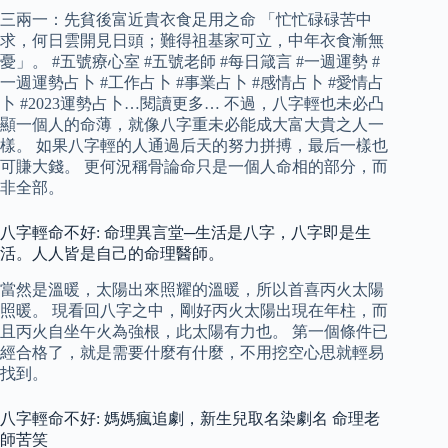
三兩一：先貧後富近貴衣食足用之命 「忙忙碌碌苦中
求，何日雲開見日頭；難得祖基家可立，中年衣食漸無
憂」。 #五號療心室 #五號老師 #每日箴言 #一週運勢 #
一週運勢占卜 #工作占卜 #事業占卜 #感情占卜 #愛情占
卜 #2023運勢占卜…閱讀更多… 不過，八字輕也未必凸
顯一個人的命薄，就像八字重未必能成大富大貴之人一
樣。 如果八字輕的人通過后天的努力拼搏，最后一樣也
可賺大錢。 更何況稱骨論命只是一個人命相的部分，而
非全部。
八字輕命不好: 命理異言堂─生活是八字，八字即是生
活。人人皆是自己的命理醫師。
當然是溫暖，太陽出來照耀的溫暖，所以首喜丙火太陽
照暖。 現看回八字之中，剛好丙火太陽出現在年柱，而
且丙火自坐午火為強根，此太陽有力也。 第一個條件已
經合格了，就是需要什麼有什麼，不用挖空心思就輕易
找到。
八字輕命不好: 媽媽瘋追劇，新生兒取名染劇名 命理老
師苦笑