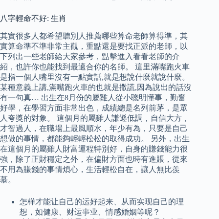
八字輕命不好: 生肖
其實很多人都希望聽別人推薦哪些算命老師算得準，其
實算命準不準非常主觀，重點還是要找正派的老師，以
下列出一些老師給大家參考，點擊進入看看老師的介
紹，也許你也能找到最適合你的名師。 這里滿嘴跑火車
是指一個人嘴里沒有一點實話,就是想說什麼就說什麼。
某種意義上講,滿嘴跑火車的也就是撒謊,因為說出的話沒
有一句真… 出生在8月份的屬雞人從小聰明懂事，勤奮
好學，在學習方面非常出色，成績總是名列前茅，是眾
人夸獎的對象。 這個月的屬雞人謙遜低調，自信大方，
才智過人，在職場上最風順水，年少有為，只要是自己
想做的事情，都能夠輕輕松松的取得成功。 另外，出生
在這個月的屬雞人財富運程特別好，自身的賺錢能力很
強，除了正財穩定之外，在偏財方面也時有進賬，從來
不用為賺錢的事情煩心，生活輕松自在，讓人無比羨
慕。
怎样才能让自己的运好起来、从而实现自己的理
想，如健康、财运事业、情感婚姻等呢？