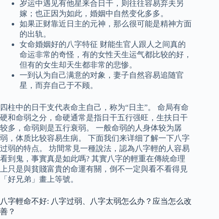
岁运中遇见有他星来合日干，则往往容易弃夫另
嫁；也正因为如此，婚姻中自然变化多多。
如果正财靠近日主的元神，那么很可能是精神方面
的出轨。
女命婚姻好的八字特征 财能生官人跟人之间真的
命运非常的奇怪，有的女性天生运气都比较的好，
但有的女生却天生都非常的悲惨。
一到认为自己满意的对象，妻子自然容易追随官
星，而弃自己于不顾。
四柱中的日干支代表命主自己，称为“日主”。 命局有命
硬和命弱之分，命硬通常是指日干五行强旺，生扶日干
较多，命弱则是五行衰弱。 一般命弱的人身体较为孱
弱，体质比较容易生病。 下面我们来详细了解一下八字
过弱的特点。 坊間常見一種說法，認為八字輕的人容易
看到鬼，事實真是如此嗎? 其實八字的輕重在傳統命理
上只是與貧賤富貴的命運有關，倒不一定與看不看得見
「好兄弟」畫上等號。
八字輕命不好: 八字过弱、八字太弱怎么办？应当怎么改
善？