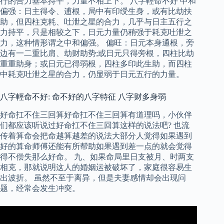
行的合力基本持平，力量不相上下。 八字輕命不好 中和
偏强：日主得令、逋根，局中有印绶生身，或有比劫扶
助，但四柱克耗、吐泄之星的合力，几乎与日主五行之
力持平，只是相较之下，日元力量仍稍强于耗克吐泄之
力，这种情形谓之中和偏强。 偏旺：日元本身通根，旁
边有一二重比肩、劫财助势;或日元只得旁根，四柱比劫
重重助身；或日元已得弱根，四柱多印此生助，而四柱
中耗克吐泄之星的合力，仍显弱于日元五行的力量。
八字輕命不好: 命不好的八字特征 八字财多身弱
好命扛不住三回算好命扛不住三回算有道理吗，小伙伴
们都应该听说过好命扛不住三回算这样的说法吧? 也流
传着算命会把命越算越差的说法大部分人觉得如果遇到
好的算命师傅还能有所帮助如果遇到差一点的就会觉得
得不偿失那么好命。 九、如果命局里日支被月、时两支
相克，那就说明这人的婚姻运被破坏了，家庭很容易生
出波折。 虽然不至于离异，但是夫妻感情却会出现问
题，经常会发生冲突。