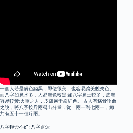
一個人若是膚色黝黑，即便很美，也容易讓美貌失色。
而八字如見水多，人易膚色較黑;如八字見土較多，皮膚
容易較黃;火重之人，皮膚易于趨紅色。 古人有稱骨論命
之說，將八字按斤兩稱出分量，從二兩一到七兩一，總
共有五十一種斤兩。
八字輕命不好: 八字财运