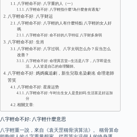
八字輕命不好: 八字重的人（一）
八字輕命不好: 八字輕指什麼?為什麼會肯遇鬼?
八字輕命不好: 八字财运
八字輕命不好: 八字輕的人有什麼特點 八字輕的女人好
嗎
八字輕命不好: 命不好的八字特征 八字财多身弱
八字輕命不好: 生肖
八字輕命不好: 八字过弱、八字太弱怎么办？应当怎么
改善？
八字輕命不好: 命理異言堂─生活是八字，八字即是生
活。人人皆是自己的命理醫師。
八字輕命不好: 媽媽瘋追劇，新生兒取名染劇名 命理老師
苦笑
八字輕命不好: 星座运势
八字輕命不好: 午时出生女人是贵妇吗 生活富足好运加
分
相關文章:
八字輕命不好: 八字輕什麼意思
八字輕重一說，來自《袁天罡稱骨演算法》。 稱骨算命
能夠把人的八字重量想家，從而算出這個人的終身運