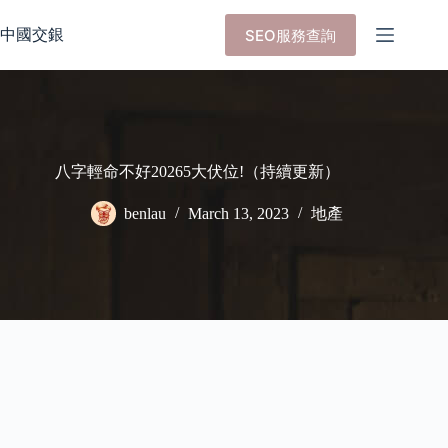
Skip
to
中國交銀
SEO服務查詢
content
八字輕命不好20265大伏位!（持續更新）
benlau
March 13, 2023
地產