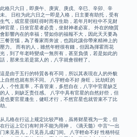
此格只六日，即庚午、庚寅、庚戌、辛巳、辛卯、辛
未。 日柱为此六日之一即是入格，日主要有助托，受有
生气，或官星强旺得时而有生助，若年月时柱中不见财
神官星，日坐官星者必贵，坐财神者必富。 外在的物質
會影響內在的幸福；譬如你的福報不大，因此天天要為
三餐苦惱，為了養家而奔波，也因此讓你帶來精神上的
壓力。 而有的人，雖然年輕很有錢，但因為揮霍而花
光，到了年老時變成一無所有，甚至負債，若是如此的
話，那來生若是當人的，八字就會很輕了。
這是由于五行的特質各有不同，所以其表現在人的外貌
上自然也就有所不同。 八字輕命不好 身旺，比劫旺的
人，个性直率，不喜管束，多想自在，八字中官星缺乏
的人，则缺乏责任感。 八字中具有官星的自然好些，但
是也要官星逢生，健旺才行，不然官星也就管束不了比
劫。
从儿格在行运上规定比较严格，虽将财星视为一党，但
在行运上它们有时并不能为用神，《滴天髓》中言“一出
门来见吾儿，只见吾儿成门间。 八字輕命不好 性格特征