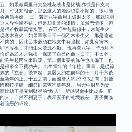
五、如果命局里日支坐桃花或者是比劫;亦或是日支与
月，时良知相合，那么这人的婚姻也是不顺的，很可能
会离婚再婚。 三、若是八字命局里偏财太多，那就说明
这人异性缘不错，但是却非常的滥情，虽然恋情多，但
是很难收获真情实意。 在五行生剋關係中，木能生火，
現寒木喜火，如果單靠日干一個乙木來生火，那是遠遠
不夠的，因此乙木必須在地支中有強根，如見有寅木，
卯木等根，才能生火源源不斷。 現再查八字，時辰卯木
恰好為乙木之強根，保證了自己的命（日干）不太弱，
能夠生起丙火來取暖，第二個重要的條件也具備了，也
是得來全不費功夫。 出生當年的『年柱』重量，是從節
氣的『立春』後算起，農曆大約在前年的十二月十六後
至新年的正月十五之前，而國曆大約2/3~2/5之間，對照
國曆較準確，細節則需查詢萬年曆。 男命中财星为妻，
而比劫正是克制财星的“敌人”，所以男命中比劫多、旺
的人，自然不利妻子，表示妻子的处境较差，妻子面临
着险恶的环境。