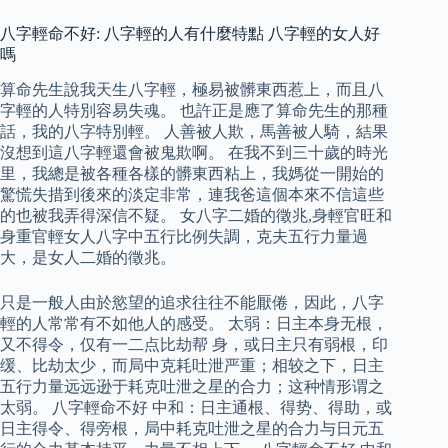
八字輕命不好: 八字輕的人有什麼特點 八字輕的女人好
嗎
算命先生說我天生八字輕，極易被髒東西惹上，而且八
字輕的人特別容易失魂。 也許正是應了算命先生的那種
話，我的八字特別輕。 人善被人欺，馬善被人騎，結果
沒想到這八字輕還會被鬼欺啊。 在我不到三十歲的時光
里，我總是被各種各樣的髒東西粘上，我媽從一開始的
驚慌失措到後來的淡定非常，連我爸這個本來不信這些
的也被我弄得深信不疑。 女八字二婚的徵兆,身輕官旺和
身重官輕女人八字中五行比例失調，克夫五行力量過
大，是女人二婚的徵兆。
只是一般人由於慾望的追求往往不能厭倦，因此，八字
輕的人常常有不如他人的感受。 太弱：日主本身无根，
又不得令，仅有一二点比劫帮 身，或日主只有弱根，印
缓、比劫太少，而局中克耗吐泄严重；相较之下，日主
五行力量远远逊于耗克吐泄之星的合力；这种情形谓之
太弱。 八字輕命不好 中和：日主通根、得势、得助，或
日主得令、得旁根，局中耗克吐泄之星的合力与日元五