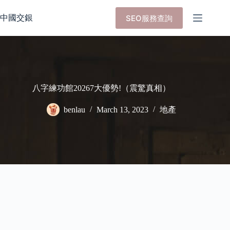
Skip
to
中國交銀
SEO服務查詢
content
八字練功館20267大優勢!（震驚真相）
benlau
March 13, 2023
地產