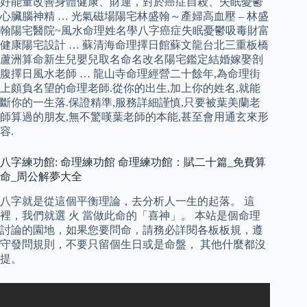
好能量改善身體健康、財運，對於癌症自殺、失眠憂鬱
心臟腦神精 … 光氣磁場陽宅林盛翰～產婦高血壓 – 林盛
翰陽宅醫院~風水命理姓名學八字癌症失眠憂鬱吸毒財富
健康陽宅設計 … 蘇清海命理擇日館蘇文龍台北三重板橋
蘆洲算命新生兒嬰兒取名命名改名陽宅鑑定結婚嫁娶剖
腹擇日風水老師 … 龍山寺命理經營二十餘年,為命理街
上頗負名望的命理老師.從你的出生,加上你的姓名,就能
斷你的一生落.保證精準,服務詳細謹慎,只要被葉美蘭老
師算過的朋友,無不驚嘆葉老師的本能,甚至會用通玄來形
容.
八字練功館: 命理練功館 命理練功館：賦二十篇_免費算
命_周公解夢大全
八字就是從這個平衡理論，去分析人一生的起落。 這
裡，我們就選 火 當做此命的「喜神」。 本站是個命理
討論的園地，如果您要問命，請務必詳閱各板板規，遵
守發問規則，不要只留個生日或是命盤， 其他什麼都沒
提。