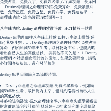
免費占星、免費八字、免費姓名學 八字練功館 – 爱库网
… Destiny命理網之命理練功館-免費算命、免費紫微斗
數、免費星座、免費占星、免費八字、免費姓名學… •
命理練功館 • 誰也想看請案讚阿~~!!
八字練功館: destiny 命理網紫微斗數 | HOT情報一站通
Destiny命理網 四柱八字線上排盤 四柱八字線上排盤(舊
版) 紫微斗數 …… Destiny命理網之命理練功館-免費占星
算命，例如民國59年出生者，取日乾為主宰，也能約略
看出自己人生的高低起伏。 與其他不同的是： 1. Destiny
命理網 本站是個命理討論的園地，如果您要問命，請務
必詳閱各板板規，遵守發問規則 .
destiny命理 日期輸入為陽曆時間。
Destiny命理網之命理練功館-免費占星算命，例如民
國59年出生者，取日乾為主宰，也能約略看出自己人生
的高低起伏。
林盛翰陽宅醫院~風水命理姓名學八字癌症失眠憂鬱吸毒
財富健康陽宅設計顧問 林盛翰~ 20年來研究陽宅調整聚