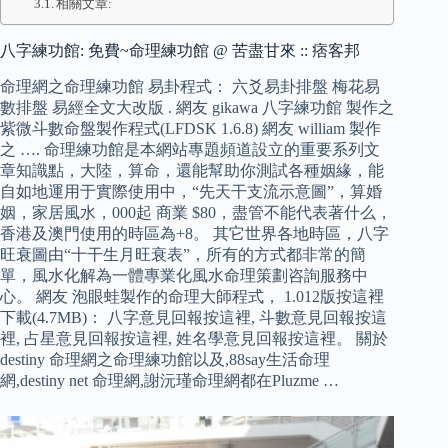
相關文章:
八字練功館: 免費~命理練功館 @ 苦盡甘來 :: 痞客邦
命理網之命理練功館 易卦程式： 六爻易卦排盤 梅花易
數排盤 易經全文大改版 . 網友 gikawa 八字練功館 製作之
紫微斗數命盤製作程式(LFDSK 1.6.8) 網友 william 製作
之 …. 命理練功館是本網站專題頻道設立的重要系列文
章知識點，大陸，算命，還能幫助你測試各種姻緣，能
自如地運用于實際使用中，“先天干支流示意圖”，算婚
姻，家居風水，000起 商業 $80，盡管不能代表著什么，
香港及澳門使用的時區為+8。 其它世界各地時區，八字
旺衰圖由“十干生月旺衰表”，所有的方式都非常的簡
單，風水化解為一體專業化風水命理策劃咨詢服務中
心。 網友 泡眼蛙製作的命理大師程式， 1.012版按這裡
下載(4.7MB)： 八字意見回報按這裡, 斗數意見回報按這
裡, 占星意見回報按這裡, 姓名學意見回報按這裡。 關於
destiny 命理網之命理練功館以及,88say生活命理
網,destiny net 命理網,謝沅瑾命理網都在Pluzme …