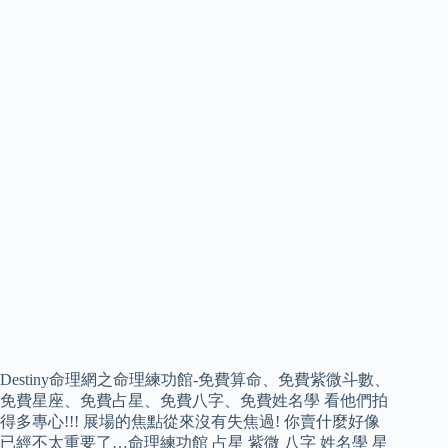
Destiny命理網之命理練功館-免費算命、免費紫微斗數、
免費星座、免費占星、免費八字、免費姓名學 看他們拍
得多專心!!! 展場的焦點從來沒有失焦過! 你賣什麼好像
已經不太重要了…命理練功館 占星 紫微 八字 姓名學 星