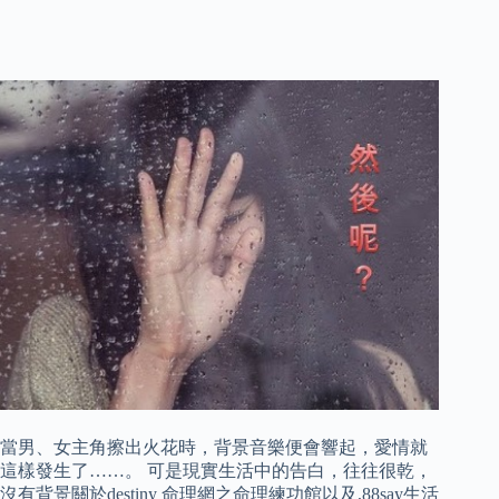
當男、女主角擦出火花時，背景音樂便會響起，愛情就
這樣發生了……。 可是現實生活中的告白，往往很乾，
沒有背景關於destiny 命理網之命理練功館以及,88say生活