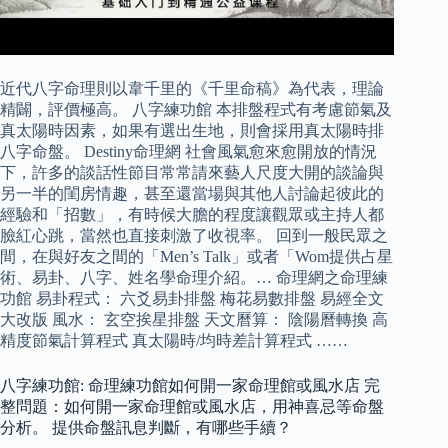
近代八字命理則以韋千里的《千里命稿》為代表，理論
精闢，評價極高。 八字練功館 本排盤程式有考慮節氣及
真太陽時因素，如果有選出生地，則會採用真太陽時排
八字命盤。 Destiny命理網 社會風氣愈來愈開放的情況
下，許多的談話性節目常常請來藝人尺度大開的談論與
另一半的閨房情趣，甚至還當場與其他人討論起彼此的
經驗和「招數」，有時候大膽的程度讓觀眾或主持人都
臉紅心跳，當然也直接刺激了收視率。 回到一般民眾之
間，在與好友之間的「Men’s Talk」或者「Wom提供占星
術、易卦、八字、姓名學命理介紹。… 命理網之命理練
功館 易卦程式： 六爻易卦排盤 梅花易數排盤 易經全文
大改版 風水： 玄空挨星排盤 天文曆算： 陰陽曆轉換 高
精度節氣計算程式 真太陽時/均時差計算程式 ……
八字練功館: 命理練功館如何開一家命理館或風水店 完
整問題：如何開一家命理館或風水店，用神喜忌等命盤
分析。 提供命盤訊息判斷，有哪些手續？