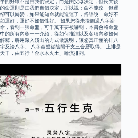
字的好壞不是由我們決定，而是由父母決定，但長大後
的命運則是由我們自個決定，所以說：命不能改，但運
卻可以轉變，如果能知命就能造運了，俗語說：命好不
如運好，運好不如個性好。 如果您從未接觸過八字論
命，看到一張命盤，可千萬不要被嚇到，本書會將命盤
中的所有內容一一介紹，從如何推演以及各項內容如何
解釋，將用深入淺出的方式做說明，讓您真正懂的排八
字及論八字。 八字命盤從陰陽干支三合曆取得。 上排是
天干，由五行「金水木火土」輪流排列。