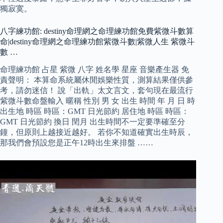
獨寂寞。
八字練功館: destiny命理網之命理練功館免費紫微斗數算
命|destiny命理網之命理練功館紫微斗數|紫微人生 紫微斗
數 …
命理練功館 占星 紫微 八字 姓名學 星座 音樂產生器 免
責聲明： 本算命系統屬休閒娛樂性質，測算結果僅供參
考，請勿迷信！ 說「出軌」太文言文，套句現在最流行
紫微斗數命盤輸入 暱稱 性別 男 女 出生 時間 年 月 日 時
出生地 時區 時區：GMT 日光節約 居住地 時區 時區：
GMT 日光節約 換日 閏月 出生時間不一定要準確至分
鐘，但原則上越接近越好。 若你不知道確實出生時辰，
那我們會預設您是正午12時出生來排盤 ……