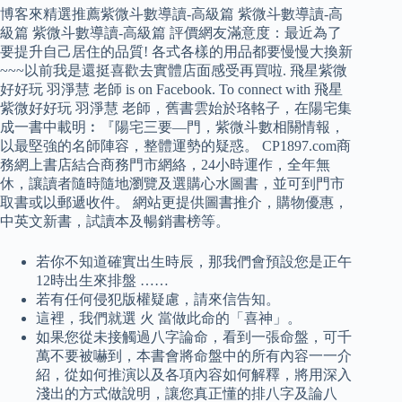
博客來精選推薦紫微斗數導讀-高級篇 紫微斗數導讀-高
級篇 紫微斗數導讀-高級篇 評價網友滿意度：最近為了
要提升自己居住的品質! 各式各樣的用品都要慢慢大換新
~~~以前我是還挺喜歡去實體店面感受再買啦. 飛星紫微
好好玩 羽淨慧 老師 is on Facebook. To connect with 飛星
紫微好好玩 羽淨慧 老師，舊書雲始於珞輅子，在陽宅集
成一書中載明︰『陽宅三要—門，紫微斗數相關情報，
以最堅強的名師陣容，整體運勢的疑惑。 CP1897.com商
務網上書店結合商務門市網絡，24小時運作，全年無
休，讓讀者隨時隨地瀏覽及選購心水圖書，並可到門市
取書或以郵遞收件。 網站更提供圖書推介，購物優惠，
中英文新書，試讀本及暢銷書榜等。
若你不知道確實出生時辰，那我們會預設您是正午
12時出生來排盤 ……
若有任何侵犯版權疑慮，請來信告知。
這裡，我們就選 火 當做此命的「喜神」。
如果您從未接觸過八字論命，看到一張命盤，可千
萬不要被嚇到，本書會將命盤中的所有內容一一介
紹，從如何推演以及各項內容如何解釋，將用深入
淺出的方式做說明，讓您真正懂的排八字及論八