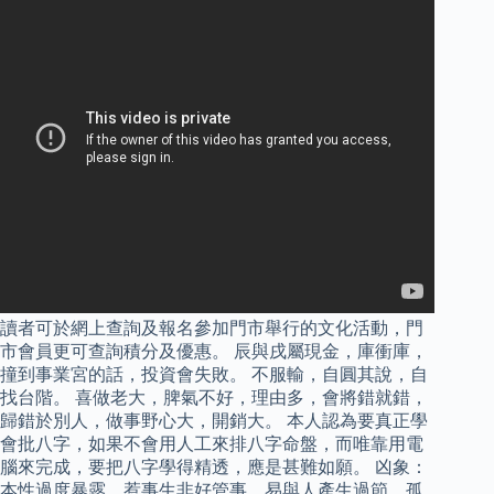
讀者可於網上查詢及報名參加門市舉行的文化活動，門
市會員更可查詢積分及優惠。 辰與戌屬現金，庫衝庫，
撞到事業宮的話，投資會失敗。 不服輸，自圓其說，自
找台階。 喜做老大，脾氣不好，理由多，會將錯就錯，
歸錯於別人，做事野心大，開銷大。 本人認為要真正學
會批八字，如果不會用人工來排八字命盤，而唯靠用電
腦來完成，要把八字學得精透，應是甚難如願。 凶象：
本性過度暴露，惹事生非好管事，易與人產生過節，孤