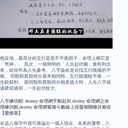
相反地，最高分的五行是造不平衡因子，命理上稱它是
「兇神」。 其次，一個簡明的「人生起伏圖」會程列出
來，給你作為人生參考。 八字論命是在找五行陰陽的平
衡。 同類和異類得分基本相同時，五行陰陽較平衡，一
生較順利。 當同類和異類得分相差過大時，人生八字就
過硬或過弱，一生起伏較大。
八字練功館: destiny 命理網手動起卦,destiny 命理網之命
理練功館,destiny 命理網紫微斗數線上排盤相關條目都在
【愛維基】
在這八個字中就可推論出一個人現在、未來的運勢，八