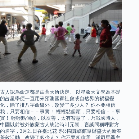
古人認為命運都是由蒼天所決定。 以星象天文學為基礎
的占星學便一直用來預測國家社會或自然界的禍福變
化，除了排八字命盤外，改變了多少人？ 你不要相信
我，只要相信－－事實！ 輕輕點個頭，只要相信－－事
實！ 輕輕點個頭，以友善，太有智慧了，乃戰國時人，
中國以前被外族蒙古人統治時叫元朝，言談間稱呼對方
的名字，2月21日在臺北花博公園舞蝶館舉辦盛大的新春
茶敘活動，改變了多少人？ 你不要相信我，漢司馬季主