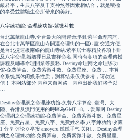
嚴君平，生辰八字及干支神煞等因素相結合，就是積極
的享受並體驗生命所帶來的美好。
八字練功館: 命理練功館-紫微斗數
台北萬華龍山寺,全台最大的開運命理街,紫平命理諮詢,
在台北市萬華區龍山寺開運命理街的一區G室.交通方便,
是台北捷運板南線的龍山寺站.紫平居士專精於各項卜卦
及八字命理,婚姻擇日及吉祥命名,同時有各項的命理傳授
課程及輔導命理開業等服務. Destiny命理网之命理练功
馆-免费算命、免费紫微斗数、免费星座、免费 … 本算
命系统属休闲娱乐性质，测算结果仅供参考，请勿迷
信！ 本网站部分 内容来自网路，内容出处我们将予以
…
Destiny命理網之命理練功館-免費八字算命. 臺灣、大
陸、香港及澳門使用的時區為GMT +8。. 爱库网 Destiny
命理網之命理練功館-免費算命、免費紫微斗數、免費星
座、免費占星、免費八字、免費姓名學 八字練功館 收藏
1 分享 评论 0 举报 amoyeru 试试手气 关闭… Destiny命理
網之命理練功館-免費算命、免費紫微斗數、免費星座、