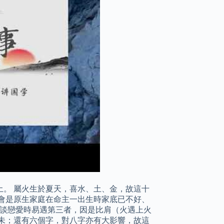
土。 屬火生於夏天，喜水、土、金，故這十
會是原生家庭在命主一出生時家底已不好、
是談戀愛時易遇第三者，因是比肩（火遇上火
未；還有六個字，對八字亦有大影響，故這