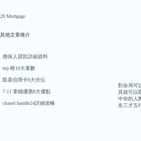
28 Mortgage
其他文章推介
擔保人貸款詳細資料
rep 椅10大著數
凱基信用卡6大伏位
對命局可
7-11 拿鐵優惠8大優點
其就可以
中你的人
chanel handle24詳細攻略
名三才五