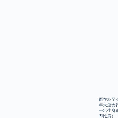
而在28
年大運會
一出生身
即比肩）