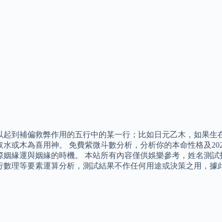
以起到補偏救弊作用的五行中的某一行；比如日元乙木，如果生
取水或木為喜用神。 免費紫微斗數分析，分析你的本命性格及20
際姻緣運與姻緣的時機。 本站所有內容僅供娛樂參考，姓名測試
行數理等要素運算分析，測試結果不作任何用途或決策之用，據