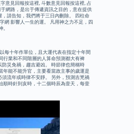
 八字意見回報按這裡, 斗數意見回報按這裡, 占
片源于網路，是出于傳遞資訊之目的，意在提供
，請告知，我們將于三日內刪除。 四柱命
字網 影響人一生的運。 凡用神之力不足，四
神。
，以每十年作單位，且大運代表在指定十年間
同行業和不同階層的人算命預測都大有裨
防災免禍，趨吉避凶。 時節律也簡稱時
當年能不能升官，主要看當政主事的歲運是
須流年或時律不安靜。 另外，預測吉兇禍
始順時針到亥時，十二個時辰為壹天，每壹