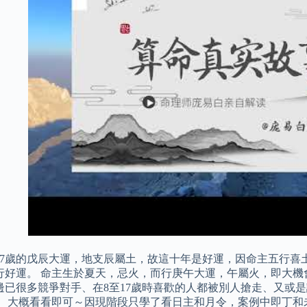
至37歲的戊辰大運，地支辰屬土，故這十年是好運，因命主五行喜
行好運。 命主生於夏天，忌火，而行庚午大運，午屬火，即大機
邊已很多競爭對手、在8至17歲時喜歡的人都被別人搶走、又或
。 大概看看即可～因現階段只學了看日主和月令，案例中即丁和