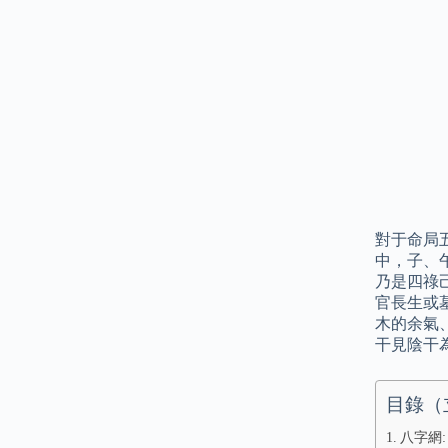
對于命局
中，子、
乃是四祿
官長生或
木的余氣
干見陰干
目錄（
八字網