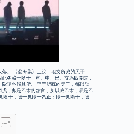
落。 《蠡海集》上說：地支所藏的天干
因此各藏一陰干；寅、申、巳、亥為四開闊，
陰陽各歸其所。 至于所藏的天干，都以臨
丙戊，卯是乙木的臨官，所以藏乙木，辰是乙
見陰干，陰干見陽干為正；陽干見陽干，陰