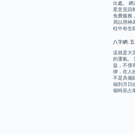
出處。 網
星意見回
免費服務
局以用神
柱中有生
八字網: 
這就是大
的運氣。
益，不僅
律，在人
不是具備
福到月日
個時辰占