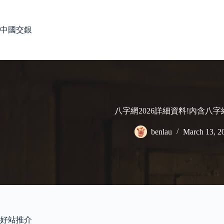
Skip
to
content
中國交銀
八字網2026詳細資料!內含八
benlau
March 13, 2
好站推介