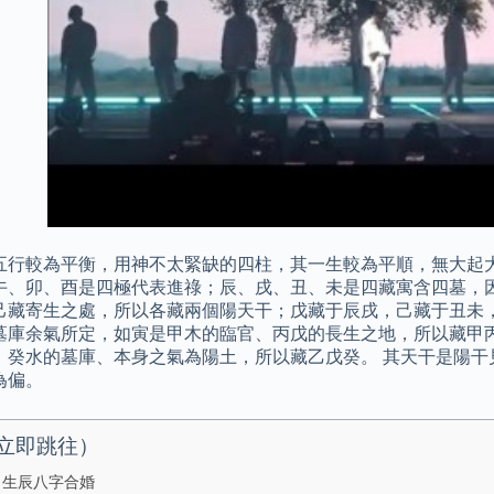
五行較為平衡，用神不太緊缺的四柱，其一生較為平順，無大起大
午、卯、酉是四極代表進祿；辰、戌、丑、未是四藏寓含四墓，
己藏寄生之處，所以各藏兩個陽天干；戊藏于辰戌，己藏于丑未，
墓庫余氣所定，如寅是甲木的臨官、丙戊的長生之地，所以藏甲
、癸水的墓庫、本身之氣為陽土，所以藏乙戊癸。 其天干是陽干
為偏。
立即跳往）
: 生辰八字合婚