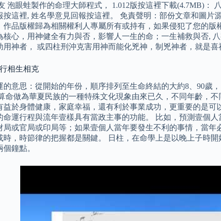
友 泡眼蛙製作的命理大師程式， 1.012版按這裡下載(4.7MB)：
報按這裡, 姓名學意見回報按這裡。 免責聲明：部份文章和圖
，作品版權歸為相關權利人專屬所有或持有，如果侵犯了您的版權
為核心，用神健全有力與否，影響人一生的命；一生補救與否, 八
助用神者， 或四柱刑沖克害用神而能化兇神，制兇神者，就是喜
五行相生相克
運的意思：從開始的年份，順序排列至生命終結的大約8、90歲
 算命做為華夏民族的一種特殊文化現象由來已久，不同年齡，不
有益於身體健康，家庭幸福，還有利於事業成功，更重要的是可以
的命運行程與流年壹樣具有當政主事的功能。 比如，預測壹個人
財局或官局或印局等；如果壹個人當年要發生不利的事情，當年必
或時，時節律的把握都是關鍵。 日柱，在命學上是以晚上子時開
兩個鐘點。