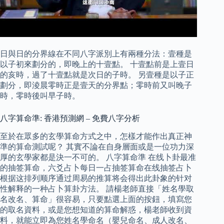
日與日的分界線在不同八字派別上有兩種分法：壹種是
以子初來劃分的，即晚上的十壹點。 十壹點前是上壹日
的亥時，過了十壹點就是次日的子時。 另壹種是以子正
劃分，即淩晨零時正是壹天的分界點；零時前又叫晚子
時，零時後叫早子時。
八字算命準: 香港預測網 – 免費八字分析
至於在眾多的玄學算命方式之中，怎樣才能作出真正神
準的算命測試呢？ 其實不論在自身層面或是一位功力深
厚的玄學家都是決一不可的。 八字算命準 在线卜卦最准
的抽签算命，六爻占卜每日一占抽签算命在线抽签占卜
根据这排列顺序通过周易的推算将会得出此卦象的针对
性解释的一种占卜算卦方法。 請楊老師直接「姓名學取
名改名、算命」很容易，只要點選上面的按鈕，填寫您
的取名資料，或是您想知道的算命解惑，楊老師收到資
料，就能立即為您姓名學命名（嬰兒命名、成人改名、