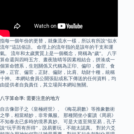
指每一個年份的更替，就像流水一樣，所以有所說“似水
流年”這話俗語。 命理上的流年指的是該年的干支和運
氣。 流年和太歲實質上是一個概念，簡稱為“歲”。 八字
算命還與四時五方、晝夜陰晴等因素相結合，拼湊成一
個算命體系，生剋關係又代稱為正印、偏印，傷官、食
神，正官、偏官，正財、偏財，比肩、劫財十種，統稱
十神。 本網站會員公開張貼或私下傳送的任何資料，均
由提供者自負責任，其立場與本網站無關。
八字算命準: 需要注意的地方
自古像邵子之《皇極經世》、《梅花易數》等推象數術
之學，相當精妙，非常佩服。 那種閒坐小窗讀《周易》
不知春去已多時的境界真妙。 可是大道至簡至易，孔子
說“玩乎而有所得”，說易要玩，不能太認真。 對於六爻