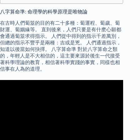
八字算命準: 命理學的科學原理是唯物論
在古時人們蔔筮的目的有二十多種：蔔運程、蔔歲、蔔
財運、蔔姻緣等。 直到後來，人們只要是有什麽心願都
會通過蔔筮求得指示。 人們從中得到的指示千差萬別，
但總的指示不豐乎是兩種：吉或是兇。 人們通過指示，
知道以後當如何抉擇。 八字算命準 對於八字算命之類
的，年輕人是不大相信的，這主要來源於後生一代接受
著科學理論的教育，相信著科學實踐的事實，同樣也相
信事在人為的道理。