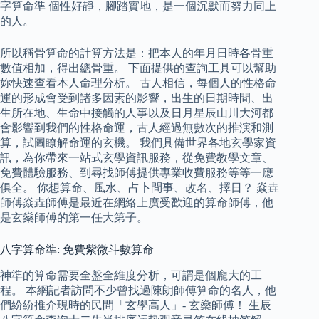
字算命準 個性好靜，腳踏實地，是一個沉默而努力同上
的人。
所以稱骨算命的計算方法是：把本人的年月日時各骨重
數值相加，得出總骨重。 下面提供的查詢工具可以幫助
妳快速查看本人命理分析。 古人相信，每個人的性格命
運的形成會受到諸多因素的影響，出生的日期時間、出
生所在地、生命中接觸的人事以及日月星辰山川大河都
會影響到我們的性格命運，古人經過無數次的推演和測
算，試圖瞭解命運的玄機。 我們具備世界各地玄學家資
訊，為你帶來一站式玄學資訊服務，從免費教學文章、
免費體驗服務、到尋找師傅提供專業收費服務等等一應
俱全。 你想算命、風水、占卜問事、改名、擇日？ 焱垚
師傅焱垚師傅是最近在網絡上廣受歡迎的算命師傅，他
是玄燊師傅的第一任大第子。
八字算命準: 免費紫微斗數算命
神準的算命需要全盤全維度分析，可謂是個龐大的工
程。 本網記者訪問不少曾找過陳朗師傅算命的名人，他
們紛紛推介現時的民間「玄學高人」- 玄燊師傅！ 生辰