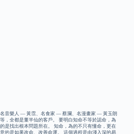
名音樂人 — 黃霑、名食家 — 蔡瀾、名漫畫家 — 黃玉朗
等，全都是董半仙的客戶。 要明白知命不等於認命，為
的是找出根本問題所在。 知命，為的不只有懂命，更在
意的是如果改命、改善命運。 這個過程是由淺入深的易