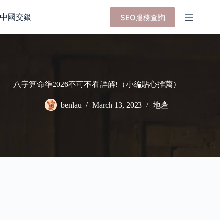
Skip
to
中國交銀
SEO服務查詢
content
八字算命準2026不可不看詳解!（小編貼心推薦）
benlau
March 13, 2023
地產