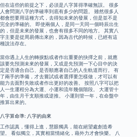
但在這些的前提之下，必須是八字算得準確無誤。 很多
人會問測八字的準確率到底有多少的問題。 雖然很多人
都會想要用這種方式，去得知未來的發展，但是並不是
完全的準確的。 即使兩個人，是同一天同一個時辰出生
的，但是未來的發展，也會有很多不同的地方。 其實八
字主要是從周易傳出來的，因為古代的時候，已經有這
種說法存在。
當你遇上人生的轉捩點或者作出重要的抉擇之前，就應
該要先預測未來的發展，又或是先預測一下心目中的決
定是否適合自己、是否順應著自己的人生軌道而行。 有
了兩手的準備，才去嘗試或者選擇要怎樣做，才可以有
能力去面對失敗或者作出更好的改善。 按照八字可以把
人一生運程分為大運、小運和流年幾個階段。 大運管十
年，由生月干支順推或逆推。 小運則管一年，在命盤中
推算出來的。
八字算命準: 八字的由來
工作認真，懂得上進，慧眼獨具，能在絕望處創造希
望。 看似獨立，其實相當情緒化，藉外力才會快樂。 八