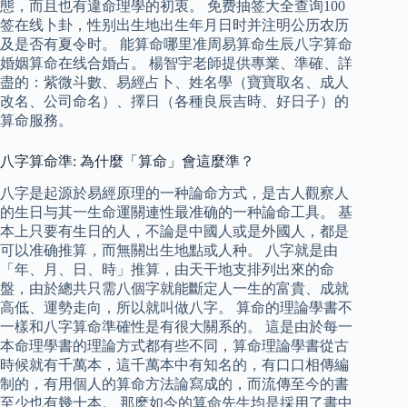
態，而且也有違命理學的初衷。 免费抽签大全查询100
签在线卜卦，性别出生地出生年月日时并注明公历农历
及是否有夏令时。 能算命哪里准周易算命生辰八字算命
婚姻算命在线合婚占。 楊智宇老師提供專業、準確、詳
盡的：紫微斗數、易經占卜、姓名學（寶寶取名、成人
改名、公司命名）、擇日（各種良辰吉時、好日子）的
算命服務。
八字算命準: 為什麼「算命」會這麼準？
八字是起源於易經原理的一种論命方式，是古人觀察人
的生日与其一生命運關連性最准确的一种論命工具。 基
本上只要有生日的人，不論是中國人或是外國人，都是
可以准确推算，而無關出生地點或人种。 八字就是由
「年、月、日、時」推算，由天干地支排列出來的命
盤，由於總共只需八個字就能斷定人一生的富貴、成就
高低、運勢走向，所以就叫做八字。 算命的理論學書不
一樣和八字算命準確性是有很大關系的。 這是由於每一
本命理學書的理論方式都有些不同，算命理論學書從古
時候就有千萬本，這千萬本中有知名的，有口口相傳編
制的，有用個人的算命方法論寫成的，而流傳至今的書
至少也有幾十本。 那麽如今的算命先生均是採用了書中