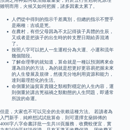
預測之用神如何取法雖最重要，對於五行生剋制化原理
雖明而用，火候又如何把握，諸多因素太累了。
人們從中得到的指示千差萬別，但總的指示不豐乎
是兩種：吉或是兇。
在農村，有些父母因為不太記得孩子具體的生辰，
又或者是把孩子的出生時的幹支歷日期給弄混淆
了。
按照八字可以把人一生運程分為大運、小運和流年
幾個階段。
了解命理學的就知道，算命就是一種以預測將來命
運為目的的方法，為的就是想更好更容易把握未來
的人生發展及規律，然後充分地利用資源和能力，
達到最理想化的生活。
命側重於論貧富貴賤之類相對穩定的人生內容，運
則側重於講吉兇福禍之類動態的人生問題，即通常
所說的命運。
但是，大家也不可以完全的去依賴這種方法。 若讀者為
入門新手﹐純粹想試試批算命﹐則可選擇玄燊師傅的
4000字八字命書詳批一生共10頁服務﹐收費較便宜﹐實
力有討論區好評保證﹐且有不準不收費保證。 因收費不