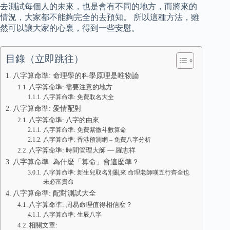
去測試每個人的未來，也是會有不同的地方，而將來的
情況，大家都不能夠完全的去預知。 所以這種方法，雖
然可以讓大家的心裏，得到一些安慰。
目錄（立即跳往）
八字算命準: 命理學的科學原理是唯物論
八字算命準: 需要注意的地方
八字算命準: 免費取名大全
八字算命準: 愛情配對
八字算命準: 八字的由來
八字算命準: 免費紫微斗數算命
八字算命準: 香港預測網 – 免費八字分析
八字算命準: 時間管理大師 — 羅志祥
八字算命準: 為什麼「算命」會這麼準？
八字算命準: 新生兒取名別亂來 命理老師嘆五行齊全也
未必富貴命
八字算命準: 配對測試大全
八字算命準: 周易命理值得相信麼？
八字算命準: 生辰八字
相關文章: