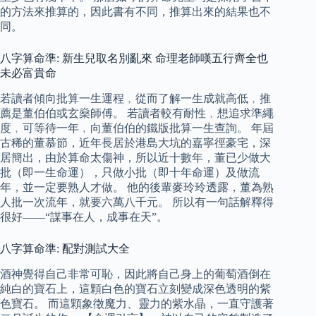
的方法來推算的，因此書有不同，推算出來的結果也不
同。
八字算命準: 新生兒取名別亂來 命理老師嘆五行齊全也
未必富貴命
若讀者傾向批算一生運程﹐從而了解一生成就高低﹐推
薦是董伯伯或玄燊師傅。 若讀者較有耐性﹐想追求準繩
度﹐可等待一年﹐向董伯伯的鐵版批算一生查詢。 年屆
古稀的董慕節，近年長居於港島大坑的嘉寧徑豪宅，深
居簡出，由於算命太傷神，所以近十數年，董已少做大
批（即一生命運），只做小批（即十年命運）及做流
年，並一定要熟人才做。 他的後輩麥玲玲透露，董為熟
人批一次流年，就要六萬八千元。 所以有一句話解釋得
很好——“謀事在人，成事在天”。
八字算命準: 配對測試大全
酒神覺得自己非常可恥，因此將自己身上的葡萄酒倒在
純白的寶石上，這顆白色的寶石立刻變成深色透明的紫
色寶石。 而這顆象徵魔力、靈力的紫水晶，一直守護著