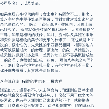
公司取名），以及算命。
如果生辰八字提供的與真實出生的時間對不上，那麽，
算八字的先生即使算命再準確，而對於此次算出來的結
果也是錯誤的。 我說：“這個道理不難懂啊，其實上面
已經說了。 命局就像是植物的根和種子，大運是植物的
主幹，流年是植物的枝條，流月、流日以及具體的事象
和資料就是植物的葉子和更細的枝條了。 這也就是上面
說的，概念性的、先天性的東西容易相同，相同的地方
就可以概括成統一的命理，讀出統一的象，具體性的、
後天性的訊息則多差異，差異的地方就不容易概括成統
一的命理，也很難讀出統一的象。 兩個八字完全相同的
人，為什麼有些地方表現一樣，有些地方表現不一樣，
你仔細去看看，其實就是這個規律。
八字算命準: 時間管理大師 — 羅志祥
話雖如此，還是有不少人去算命時，預測到自己將來運
勢好就會興高采烈地守株待兔，什麼都不用干脆坐著等
好運來；也有些人測到自己未來運勢不佳，就鬱鬱寡
歡，什麼都不顧只管放棄。 這些都是非常可怕的算命心