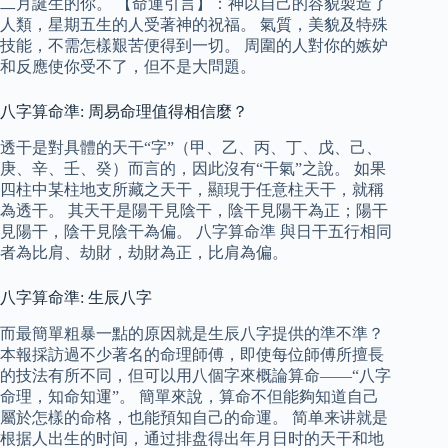
二月誕生的你。 【命運引言】：神以自己的容貌製造了
人類，星期五生的人受著神的祝福。 氣質，美貌及特殊
技能，不需怎樣艱苦便得到一切。 周圍的人對你的嫉妒
和反應使你受不了，但不是大問題。
八字算命準: 周易命理值得相信麼？
透干是對具體的天干“字”（甲、乙、丙、丁、戊、己、
庚、辛、壬、癸）而言的，因此沒有“干氣”之說。 如果
四柱中某柱地支所藏之天干，顯現于任意柱天干，就稱
為透干。 其天干是陽干見陰干，陰干見陽干為正；陽干
見陽干，陰干見陰干為偏。 八字算命準 與日干五行相同
者為比肩、劫財，劫財為正，比肩為偏。
八字算命準: 生辰八字
而最簡單粗暴一點的原因就是生辰八字提供的準不準？
本報採訪過不少著名的命理師傅，即使每位師傅所擅長
的技法有所不同，但可以用八個字來概論算命——“八字
命理，知命知運”。 簡單來說，算命不但能夠知道自己
屬於怎樣的命格，也能預知自己的命運。 简单来讲就是
根据人出生的时间，通过排盘得出年月日时的天干和地