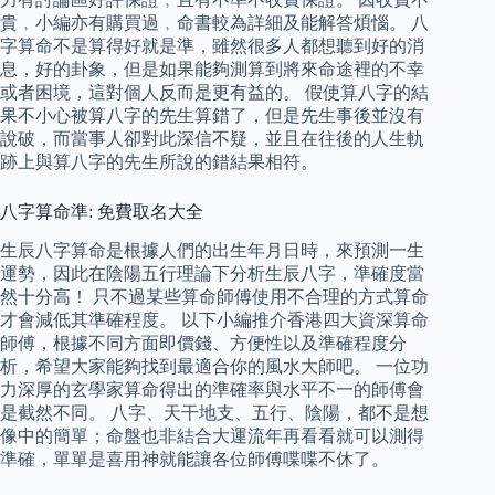
貴﹐小編亦有購買過﹐命書較為詳細及能解答煩惱。 八
字算命不是算得好就是準，雖然很多人都想聽到好的消
息，好的卦象，但是如果能夠測算到將來命途裡的不幸
或者困境，這對個人反而是更有益的。 假使算八字的結
果不小心被算八字的先生算錯了，但是先生事後並沒有
說破，而當事人卻對此深信不疑，並且在往後的人生軌
跡上與算八字的先生所說的錯結果相符。
八字算命準: 免費取名大全
生辰八字算命是根據人們的出生年月日時，來預測一生
運勢，因此在陰陽五行理論下分析生辰八字，準確度當
然十分高！ 只不過某些算命師傅使用不合理的方式算命
才會減低其準確程度。 以下小編推介香港四大資深算命
師傅，根據不同方面即價錢、方便性以及準確程度分
析，希望大家能夠找到最適合你的風水大師吧。 一位功
力深厚的玄學家算命得出的準確率與水平不一的師傅會
是截然不同。 八字、天干地支、五行、陰陽，都不是想
像中的簡單；命盤也非結合大運流年再看看就可以測得
準確，單單是喜用神就能讓各位師傅喋喋不休了。