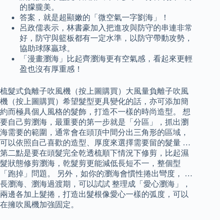
的朦朧美。
答案，就是超顯嫩的「微空氣一字劉海」！
呂政儒表示，林書豪加入把進攻與防守的串連非常
好，防守與籃板都有一定水準，以防守帶動攻勢，
協助球隊贏球。
「漫畫瀏海」比起齊瀏海更有空氣感，看起來更輕
盈也沒有厚重感！
梳髮式負離子吹風機（按上圖購買）大風量負離子吹風
機（按上圖購買）希望髮型更具變化的話，亦可添加簡
約而極具個人風格的髮飾，打造不一樣的時尚造型。 想
要自己剪瀏海，最重要的第一步就是「分區」，抓出瀏
海需要的範圍，通常會在頭頂中間分出三角形的區域，
可以依照自己喜歡的造型、厚度來選擇需要留的髮量 …
第二點是要在頭髮完全乾透梳順下情況下修剪，比起濕
髮狀態修剪瀏海，乾髮剪更能減低長短不一，整個型
「跑掉」問題。 另外，如你的瀏海會慣性捲出彎度， …
長瀏海、瀏海過渡期，可以試試 整理成「愛心瀏海」，
兩邊各加上髮捲，打造出髮根像愛心一樣的弧度，可以
在擁吹風機加強固定。