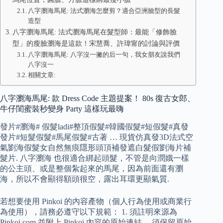
八字瀏海馬尾: 法式瀏海怎麼剪？適合亞洲臉型的長髮
造型
八字瀏海馬尾: 法式瀏海馬尾在髮型師：最能「修飾臉
型」的瘦臉瀏海是這款！宋慧喬、許瑋甯的討論與評價
八字瀏海馬尾: 八字沒一撇的后一句，我女朋友說我們
八字沒一
相關文章:
八字瀏海馬尾: 款 Dress Code 主題提案！ 80s 復古女郎、
牛仔閨蜜裝秒變身 Party 這樣玩最嗨
發片#瀏海# 假髮ladi#整頂假髮#韓國假髮#短假髮#真發
發片#短髮假髮#馬尾假髮#古著 … 現貨仿真發3D法式空
氣劉海假髮女自然無痕隱形頭頂補發遮白髮假劉海片補
髮片. 八字瀏海 也很適合綁起頭髮，不管是向潤娥一樣
的公主頭、或是整個紮起來的馬尾，因為前面還有瀏
海，所以不會顯得額頭很空，露出耳環更顯氣質.
若想要使用 Pinkoi 的內容產物（個人行為使用或商業行
為使用），請務必遵守以下規範： 1. 須註明來源為
Pinkoi.com 並附上 Pinkoi 內容的原始連結。 須保留原始