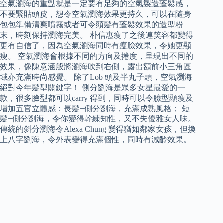
空氣瀏海的重點就是一定要有足夠的空氣製造蓬鬆感，
不要緊貼頭皮，想令空氣瀏海效果更持久，可以在隨身
包包準備清爽噴霧或者可令頭髮有蓬鬆效果的造型粉
末，時刻保持瀏海完美。 朴信惠瘦了之後連笑容都變得
更有自信了，因為空氣瀏海同時有瘦臉效果，令她更顯
瘦。 空氣瀏海會根據不同的方向及捲度，呈現出不同的
效果，像陳意涵般將瀏海吹到右側，露出額前小三角區
域亦充滿時尚感覺。 除了Lob 頭及半丸子頭，空氣瀏海
絕對今年髮型關鍵字！ 側分劉海是眾多女星最愛的一
款，很多臉型都可以carry 得到，同時可以令臉型顯瘦及
增加五官立體感：長髮+側分劉海，充滿成熟風格； 短
髮+側分劉海，令你變得幹練知性，又不失優雅女人味。
傳統的斜分瀏海令Alexa Chung 變得猶如鄰家女孩，但換
上八字劉海，令外表變得充滿個性，同時有減齡效果。