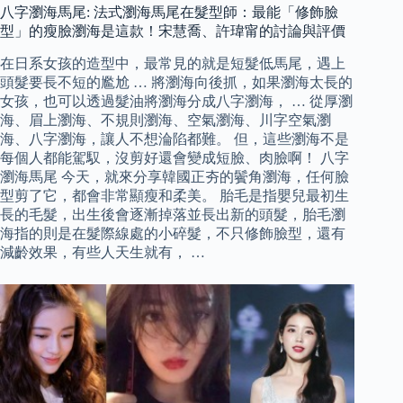
八字瀏海馬尾: 法式瀏海馬尾在髮型師：最能「修飾臉
型」的瘦臉瀏海是這款！宋慧喬、許瑋甯的討論與評價
在日系女孩的造型中，最常見的就是短髮低馬尾，遇上
頭髮要長不短的尷尬 … 將瀏海向後抓，如果瀏海太長的
女孩，也可以透過髮油將瀏海分成八字瀏海， … 從厚瀏
海、眉上瀏海、不規則瀏海、空氣瀏海、川字空氣瀏
海、八字瀏海，讓人不想淪陷都難。 但，這些瀏海不是
每個人都能駕馭，沒剪好還會變成短臉、肉臉啊！ 八字
瀏海馬尾 今天，就來分享韓國正夯的鬢角瀏海，任何臉
型剪了它，都會非常顯瘦和柔美。 胎毛是指嬰兒最初生
長的毛髮，出生後會逐漸掉落並長出新的頭髮，胎毛瀏
海指的則是在髮際線處的小碎髮，不只修飾臉型，還有
減齡效果，有些人天生就有， …