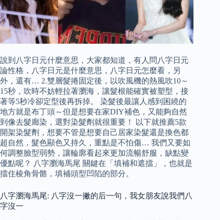
說到八字日元什麼意思，大家都知道，有人問八字日元
論性格，八字日元是什麼意思，八字日元怎麼看，另
外，還有… 2.雙層髮捲固定後，以吹風機的熱風吹10～
15秒，吹時不妨輕拉著瀏海，讓髮根能確實被塑型，接
著等5秒冷卻定型後再拆掉。 染髮後最讓人感到困繞的
地方就是布丁頭～但是想要在家DIY補色，又能夠自然
到像去髮廊染，選對染髮劑就很重要！ 以下就推薦5款
開架染髮劑，想要不管是想要自己居家染髮還是換色都
超自然，髮色顯色又持久，重點是不怕傷… 我們又要如
何調整臉型弱勢，讓輪廓看起來更加流暢舒服，缺點變
優點呢？ 八字瀏海馬尾 關鍵在「填補和遮擋」，也就是
擋住棱角骨骼，填補頭型凹陷的部分。
八字瀏海馬尾: 八字沒一撇的后一句，我女朋友說我們八
字沒一