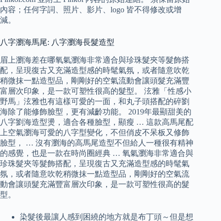
內容；任何字詞、照片、影片、logo 皆不得修改或增
減。
八字瀏海馬尾: 八字瀏海長髮造型
眉上瀏海差在哪氧氣瀏海非常適合與珍珠髮夾等髮飾搭
配，呈現復古又充滿造型感的時髦氣氛，或者隨意吹乾
稍微抹一點造型品，剛剛好的空氣流動會讓頭髮充滿豐
富層次印象，是一款可塑性很高的髮型。 泫雅「性感小
野馬」泫雅也有這樣可愛的一面，和丸子頭搭配的碎劉
海除了能修飾臉型，更有減齡功能。 2019年最顯甜美的
八字劉海造型燙，適合各種臉型，顯瘦 … 這款高馬尾配
上空氣瀏海可愛的八字型變化，不但俏皮不呆板又修飾
臉型， … 沒有瀏海的高馬尾造型不但給人一種很有精神
的感覺，也是一款在時尚圈經典 … 氧氣瀏海非常適合與
珍珠髮夾等髮飾搭配，呈現復古又充滿造型感的時髦氣
氛，或者隨意吹乾稍微抹一點造型品，剛剛好的空氣流
動會讓頭髮充滿豐富層次印象，是一款可塑性很高的髮
型。
染髮後最讓人感到困繞的地方就是布丁頭～但是想