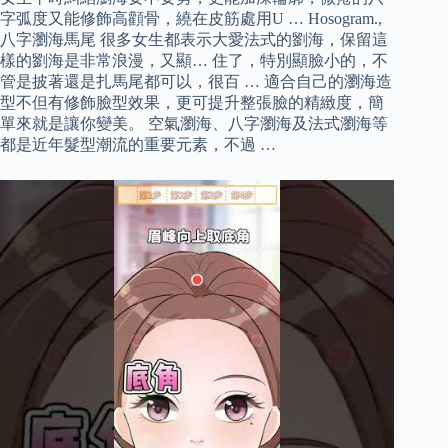
字弧度又能修飾高顴骨，繞在皮筋處用U … Hosogram.,
八字瀏海馬尾 很多女生都表示大愛法式的劉海，保留這
樣的劉海是非常浪漫，又顯… 住了，特別顯臉小的，不
管是披著還是扎馬尾都可以，很百 … 適合自己的瀏海造
型不但有修飾臉型效果，更可提升整張臉的精緻度，簡
單來就是讓你變美。 空氣瀏海、八字瀏海及法式瀏海等
都是近年髮型潮流的重要元素，不過 …