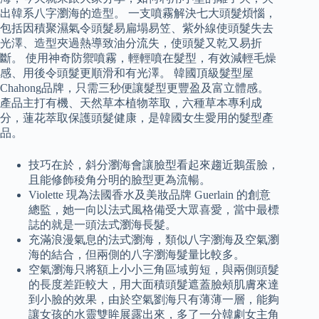
出韓系八字瀏海的造型。 一支噴霧解決七大頭髮煩惱，
包括因積聚濕氣令頭髮易扁塌易笠、紫外線使頭髮失去
光澤、造型夾過熱導致油分流失，使頭髮又乾又易折
斷。 使用神奇防禦噴霧，輕輕噴在髮型，有效減輕毛燥
感、用後令頭髮更順滑和有光澤。 韓國頂級髮型屋
Chahong品牌，只需三秒便讓髮型更豐盈及富立體感。
產品主打有機、天然草本植物萃取，六種草本專利成
分，蓮花萃取保護頭髮健康，是韓國女生愛用的髮型產
品。
技巧在於，斜分瀏海會讓臉型看起來趨近鵝蛋臉，
且能修飾稜角分明的臉型更為流暢。
Violette 現為法國香水及美妝品牌 Guerlain 的創意
總監，她一向以法式風格備受大眾喜愛，當中最標
誌的就是一頭法式瀏海長髮。
充滿浪漫氣息的法式瀏海，類似八字瀏海及空氣瀏
海的結合，但兩側的八字瀏海髮量比較多。
空氣瀏海只將額上小小三角區域剪短，與兩側頭髮
的長度差距較大，用大面積頭髮遮蓋臉頰肌膚來達
到小臉的效果，由於空氣劉海只有薄薄一層，能夠
讓女孩的水靈雙眸展露出來，多了一分韓劇女主角