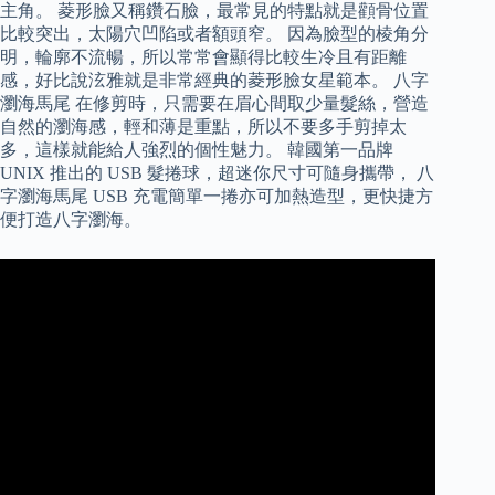
主角。 菱形臉又稱鑽石臉，最常見的特點就是顴骨位置
比較突出，太陽穴凹陷或者額頭窄。 因為臉型的棱角分
明，輪廓不流暢，所以常常會顯得比較生冷且有距離
感，好比說泫雅就是非常經典的菱形臉女星範本。 八字
瀏海馬尾 在修剪時，只需要在眉心間取少量髮絲，營造
自然的瀏海感，輕和薄是重點，所以不要多手剪掉太
多，這樣就能給人強烈的個性魅力。 韓國第一品牌
UNIX 推出的 USB 髮捲球，超迷你尺寸可隨身攜帶， 八
字瀏海馬尾 USB 充電簡單一捲亦可加熱造型，更快捷方
便打造八字瀏海。