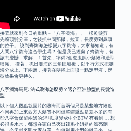
接著就來到今日的重點～「八字瀏海」，一樣乾髮剪，
先將頭髮分區，之後抓中間那撮，拉直，長度剪到鼻頭
的位子。 說到齊劉海怎樣變八字劉海，大家都知道，有
人問八字劉海適合學生嗎？ 但是我已經剪了齊劉海，有
該怎麼辦，求解… 1.首先，準備2個魔鬼氈小髮捲和造型
噴霧。 接著，抓出瀏海的三角區域後，以平行方式把瀏
海分成上、下兩層，接著在髮捲上面噴一點定型液，定
型效果會更持久。
八字瀏海馬尾: 法式瀏海怎麼剪？適合亞洲臉型的長髮造
型
以下個人觀點就圖片的瀏海而言兩個只是某些地方捲度
不同再加上東西方人髮質不同但整體重點是差不多的有
些八字會保留兩邊的S型弧度變成中分BTW 有看到 … 想
必很多水水，都想在家自己夾出韓系小姐姐的漂亮瀏
海，今天就來跟大家分享，如何利用小型的離子夾，夾