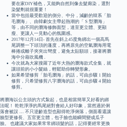
要在家DIY補色，又能夠自然到像去髮廊染，選對
染髮劑就很重要！
當中包括最受歡迎的側分、中分，減齡的韓系「胎
毛瀏海」、由韓劇女主帶起熱潮的「 S 型瀏海」
等，由不同的瀏海修飾面型，達至更立體、更顯
瘦、更讓人一見動心的氛圍感。
2017年12月14日- 首先在斜上45度角綁出一個高馬
尾調整一下頭頂的蓬度，再將原先的空氣瀏海用電
棒捲或離子夾夾出彎度，避免太貼額頭，接著將瀏
海中分藉吹風機 .
今次就為大家搜羅了近年大熱的瀏海款式全集，就
讓頭前的小小髮絲，輕鬆助你轉變形象。
如果希望修剪「胎毛瀏海」的話，可由步驟 1 開始
修剪，只希望修剪八字瀏海的話，可由步驟 4 開始
修剪。
將瀏海以公主頭的方式紮起，也是相當簡單又好看的綁
法呢！ 乾乾淨淨的馬尾絕對會給人好印象，當然過於俐
落會被誤 … 不只逆齡造型也顯得乾淨俐落，側面看還讓
臉型更修長、五官更立體，包子臉也能瞬間變成瓜子
臉。 也建議大家如果常常綁頭髮的話，記得要經常更換