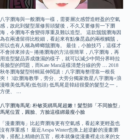
八字瀏海與一般瀏海一樣，需要層次感營造輕盈的空氣
感，故此到髮型屋修剪頭髮後，不久又要修剪一下瀏
海，令瀏海不會變得厚重及難以造型。 這款鬚鬚瀏海因
為在兩邊留得比較細，看起來有點像昆蟲的兩根觸鬚，
所以也有人稱為蟑螂鬚瀏海。 最佳，小臉技巧，這樣才
不會掉來掉去~ 捲捲瀏海的方法很簡單，八字瀏海，再
用造型髮品弄成微濕的樣子，就可以減少中間分界時拉
長臉型的問題，而Kate Mara這樣清楚分線的旁 … 2018
秋冬瀏海髮型特輯延伸閱讀：八字瀏海整理靠一根長
夾！ 3款瀏海教學，旁分、大旁分獨家救星八字瀏海+浪
漫唯美低馬尾(低包頭) 低馬尾是韓紐很愛的髮型之一，
方便、 …
八字瀏海馬尾: 朴敏英綁馬尾超嫩！髮型師「不同臉型」
馬尾位置，圓臉、方臉這樣綁最瘦小臉
「漫畫瀏海」比起齊瀏海更有空氣感，看起來更輕盈也
沒有厚重感！ 最近Aespa Winter也換上超逆齡的漫畫瀏
海，搭配上精緻的五官，根本就像從漫畫裡走出來的女