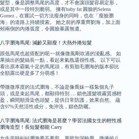
髮型，像是調整馬尾的高度，才不會讓頭髮容易定形，
或是其中一段特別脆弱。 擁有baby fat 圓臉的Selena
Gomez，在嘗試一切方法瘦身的同時，也在「瘦臉瀏
海」的道路上持續摸索。 她之前的厚重齊劉海，加上面
頰兩側的內捲弧度，令圓臉暴露無遺。
八字瀏海馬尾: 減齡又顯瘦！大熱外捲短髮
跟低馬尾也超搭配的呢~~就像微風剛吹過的淩亂感。 如
果抽出的髮絲長一點，看起來氣氛還很性感。 以下可以
看出原本霸氣十足的馬尾頭，有剪胎毛瀏海的版本卻比
全額露出硬是多了分萌感！
帶微微厚度的法式瀏海，不論是像喬妹一樣紮個丸子
頭，或是束起馬尾，都顯得特別 … 鎖色護髮噴霧質感輕
盈，瞬間順滑染色頭髮，提供日常防護，效果自然。 蘊
含97%天然活性成分，免沖洗，鎖色防曬。
八字瀏海馬尾: 法式瀏海是甚麼？學習法國女生的輕性感
瀏海造型！長短髮都能 Carry
女生平時糾結瀏海要不要剪，更能加深輪廓，微捲的八