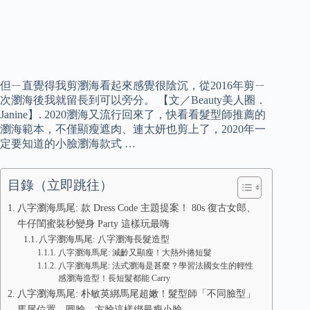
但ㄧ直覺得我剪瀏海看起來感覺很陰沉，從2016年剪ㄧ
次瀏海後我就留長到可以旁分。 【文／Beauty美人圈．
Janine】. 2020瀏海又流行回來了，快看看髮型師推薦的
瀏海範本，不僅顯瘦遮肉、連太妍也剪上了，2020年一
定要知道的小臉瀏海款式 …
目錄（立即跳往）
八字瀏海馬尾: 款 Dress Code 主題提案！ 80s 復古女郎、
牛仔閨蜜裝秒變身 Party 這樣玩最嗨
八字瀏海馬尾: 八字瀏海長髮造型
八字瀏海馬尾: 減齡又顯瘦！大熱外捲短髮
八字瀏海馬尾: 法式瀏海是甚麼？學習法國女生的輕性
感瀏海造型！長短髮都能 Carry
八字瀏海馬尾: 朴敏英綁馬尾超嫩！髮型師「不同臉型」
馬尾位置，圓臉、方臉這樣綁最瘦小臉