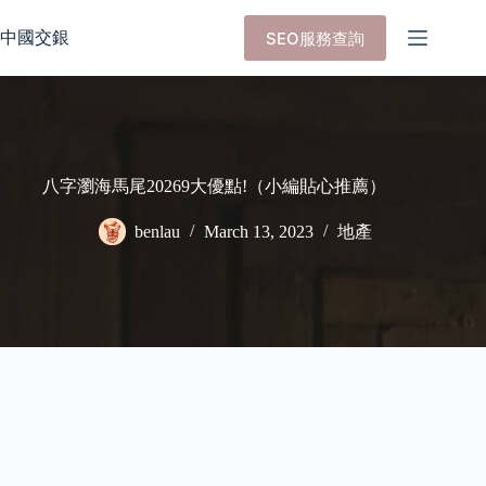
Skip
to
中國交銀
SEO服務查詢
content
八字瀏海馬尾20269大優點!（小編貼心推薦）
benlau
March 13, 2023
地產