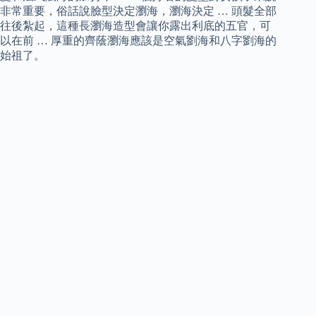
非常重要，俗話說臉型決定瀏海，瀏海決定 … 頭髮全部
往後紮起，這種長瀏海造型會讓你露出利底的五官，可
以在前 … 厚重的齊蔭瀏海應該是空氣劉海和八字劉海的
始祖了。