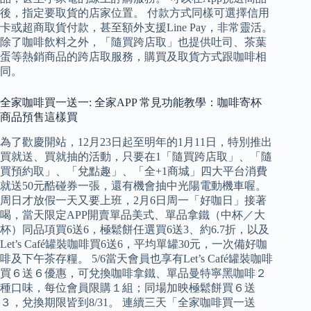
後，指定要取貨的店家位置。 付款方式同樣可選擇信用
卡或超商取貨付款，甚至額外支援Line Pay，非常靈活。
除了咖啡飲料之外，「隨買跨店取」也提供吐司、茶葉
蛋等熱銷商品的跨店取服務，購買及取貨方式跟咖啡相
同。
全家咖啡買一送一: 全家APP 常見功能教學：咖啡寄杯
商品預售這樣買
為了歡慶開站，12月23日起至明年的1月11日，特別推出
買就送、買就抽的活動，只要在1「隨買跨店取」、「隨
買預約取」、「兌點趣」、「全+1商城」四大平台消費
就送50元酷碰券一張，還有機會抽中光陽電動機車喔。
周日才放假一天又要上班，2月6日周一「好咖日」接著
喝，當天限定APP開賣單品美式、單品拿鐵（中杯／大
杯）同品項買6送6，極鬆餅任選買6送3、約6.7折，以及
Let’s Café罐裝咖啡買6送6，平均單罐30元，一次備好咖
啡及下午茶存糧。 5/6當天會員也享有Let’s Café罐裝咖啡
買６送６優惠，可兌換咖啡拿鐵、單品曼特寧黑咖啡２
種口味，每位會員限購１組；同場加映極鬆餅買６送
３，兌換期限皆到8/31。 連續三天「全家咖啡買一送