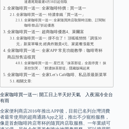
達通尾期最遲4月16日起領取
全家咖啡買一送一: 全家咖啡特價：買一送一
全家咖啡買一送一: 特濃拿鐵「買一送一」
全家咖啡買一送一: 全家隨買跨店取限時活動、訂閱制
咖啡/飲品7折起優惠
全家咖啡買一送一: 超商咖啡優惠4、萊爾富
全家咖啡買一送一: 撐不住了！ 頂呱呱悄悄「調漲30
元」新菜單曝光 經典炸雞貴4元、家庭餐漲最兇
全家咖啡買一送一: 全家APP 常見功能教學：咖啡寄杯
商品預售這樣買
全家咖啡買一送一: 星巴克「抹茶那堤」全面停賣！ 抹
茶控別哭，「醇濃抹茶那堤」隱藏版喝起來
全家咖啡買一送一: 全家Let’s Café咖啡、私品茶最新菜單
相關文章:
全家咖啡買一送一: 開工日上半天好天氣 入夜濕冷全台
有雨
全家便利商店2016年推出APP後，目前已名列台灣消費
者最常使用的超商通路App之冠，推出不少寵粉服務，
像是首創咖啡跨店寄杯的隨買跨店取服務、一年業績可