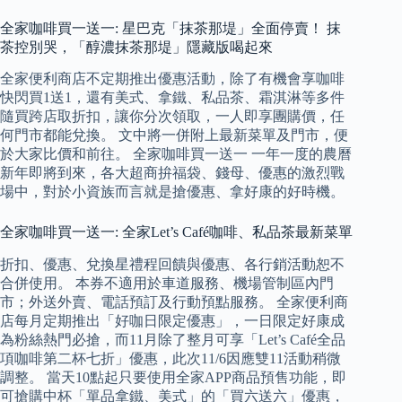
全家咖啡買一送一: 星巴克「抹茶那堤」全面停賣！ 抹
茶控別哭，「醇濃抹茶那堤」隱藏版喝起來
全家便利商店不定期推出優惠活動，除了有機會享咖啡
快閃買1送1，還有美式、拿鐵、私品茶、霜淇淋等多件
隨買跨店取折扣，讓你分次領取，一人即享團購價，任
何門市都能兌換。 文中將一併附上最新菜單及門市，便
於大家比價和前往。 全家咖啡買一送一 一年一度的農曆
新年即將到來，各大超商拚福袋、錢母、優惠的激烈戰
場中，對於小資族而言就是搶優惠、拿好康的好時機。
全家咖啡買一送一: 全家Let’s Café咖啡、私品茶最新菜單
折扣、優惠、兌換星禮程回饋與優惠、各行銷活動恕不
合併使用。 本券不適用於車道服務、機場管制區內門
市；外送外賣、電話預訂及行動預點服務。 全家便利商
店每月定期推出「好咖日限定優惠」，一日限定好康成
為粉絲熱門必搶，而11月除了整月可享「Let’s Café全品
項咖啡第二杯七折」優惠，此次11/6因應雙11活動稍微
調整。 當天10點起只要使用全家APP商品預售功能，即
可搶購中杯「單品拿鐵、美式」的「買六送六」優惠，