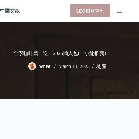
Skip
to
中國交銀
SEO服務查詢
content
全家咖啡買一送一2026懶人包!（小編推薦）
benlau
March 13, 2023
地產