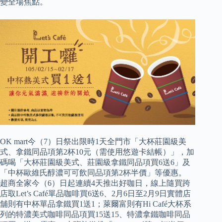
變全場焦點。
OK mart今（7）日祭出限時1天全門市「大杯莊園級美
式、拿鐵同品項第2杯10元（需使用悠遊卡結帳）」，加
碼喝「大杯莊園級美式、莊園級拿鐵同品項買6送6」及
「中杯歐維氏醇濃可可飲同品項第2杯半價」等優惠。
超商全家今（6）日起連續4天推出好咖日，線上隨買跨
店取Let’s Café單品咖啡買6送6、2月6日至2月9日實體店
舖則有中杯單品拿鐵買1送1；萊爾富則有Hi Café大杯系
列的特濃美式咖啡同品項買15送15、特濃拿鐵咖啡同品