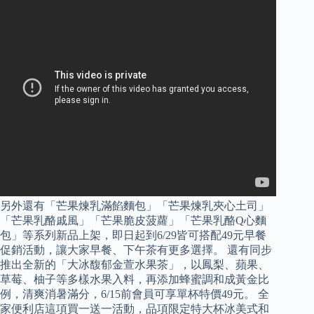
另外還有「芒果煉乳滿餡麵包」「芒果煉乳夾心土司」
「芒果乳酪戚風」「芒果脆皮菠蘿」「芒果乳酪Q心麵
包」等系列新品上架，即日起到6/29皆可搭配49元早餐
促銷活動，讓大家早餐、下午茶有更多選擇。 還有同步
推出全新的「大冰馥郁金萱水果茶」，以鳳梨、蘋果、
草莓、柚子等多樣水果入料，再添加蜂蜜調和成黃金比
例，清爽消暑滿分，6/15前會員可享單杯特價49元。 全
家便利店這項買一送一活動，品項限定特大杯冰美式和