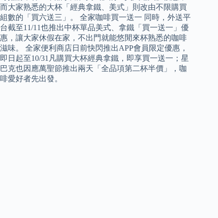
而大家熟悉的大杯「經典拿鐵、美式」則改由不限購買
組數的「買六送三」。 全家咖啡買一送一 同時，外送平
台截至11/11也推出中杯單品美式、拿鐵「買一送一」優
惠，讓大家休假在家，不出門就能悠閒來杯熟悉的咖啡
滋味。 全家便利商店日前快閃推出APP會員限定優惠，
即日起至10/31凡購買大杯經典拿鐵，即享買一送一；星
巴克也因應萬聖節推出兩天「全品項第二杯半價」，咖
啡愛好者先出發。