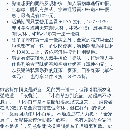
點選想要的商品及規格後，加入購物車進行結帳。
全聯線上購則有美式、拿鐵通通買30杯送30杯優
惠，最高現省1050元。
活動期間只要使用全盈 + PAY 支付，1/27～1/30 ，
即可享有經典美式(特大杯，冰熱不限)、經典拿鐵
(特大杯，冰熱不限)買一送一優惠。
除了咖啡有買一送一優惠之外，全家的霜淇淋全品
項也都有買一送一的快閃優惠，活動期間為即日起
至10月31日止，各位霜淇淋控們也別錯過。
另還有獨家聯名人氣手搖飲「樂法」，打造職人手
作系列的古早味奶茶和黑糖鮮奶茶（單件40元），
以及樂法私藏系列的紅茶、麥茶、四季春茶（單件
30元），也可享２件８折、３件75折。
雖然折扣幅度是誠意十足的買一送一，但卻引發網友怨
聲載道：「浪費紙」、「小白單放到忘記，給優惠不乾
脆」、「用小白單是不是賭顧客忘記或遺失」。 消費者
在意的點多是全家首推數位寄杯，但在有App的情況
下，反而回頭使用小白單。 不過還是有人力挺：「全家
屌打，反觀某家連活動都不敢辦」，也有人認為全家行
銷不是傻子，刻意錯開兌換時間是為了增加來客數。 延