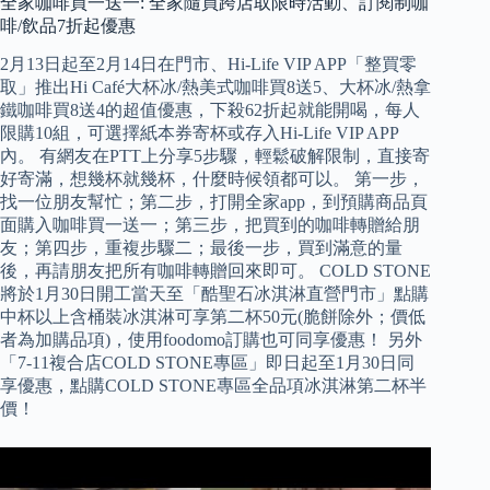
全家咖啡買一送一: 全家隨買跨店取限時活動、訂閱制咖
啡/飲品7折起優惠
2月13日起至2月14日在門市、Hi-Life VIP APP「整買零
取」推出Hi Café大杯冰/熱美式咖啡買8送5、大杯冰/熱拿
鐵咖啡買8送4的超值優惠，下殺62折起就能開喝，每人
限購10組，可選擇紙本券寄杯或存入Hi-Life VIP APP
內。 有網友在PTT上分享5步驟，輕鬆破解限制，直接寄
好寄滿，想幾杯就幾杯，什麼時候領都可以。 第一步，
找一位朋友幫忙；第二步，打開全家app，到預購商品頁
面購入咖啡買一送一；第三步，把買到的咖啡轉贈給朋
友；第四步，重複步驟二；最後一步，買到滿意的量
後，再請朋友把所有咖啡轉贈回來即可。 COLD STONE
將於1月30日開工當天至「酷聖石冰淇淋直營門市」點購
中杯以上含桶裝冰淇淋可享第二杯50元(脆餅除外；價低
者為加購品項)，使用foodomo訂購也可同享優惠！ 另外
「7-11複合店COLD STONE專區」即日起至1月30日同
享優惠，點購COLD STONE專區全品項冰淇淋第二杯半
價！