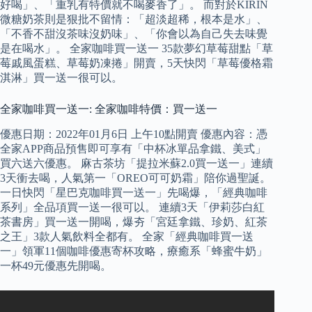
好喝」、「重乳有特價就不喝麥香了」。 而對於KIRIN
微糖奶茶則是狠批不留情：「超淡超稀，根本是水」、
「不香不甜沒茶味沒奶味」、「你會以為自己失去味覺
是在喝水」。 全家咖啡買一送一 35款夢幻草莓甜點「草
莓戚風蛋糕、草莓奶凍捲」開賣，5天快閃「草莓優格霜
淇淋」買一送一很可以。
全家咖啡買一送一: 全家咖啡特價：買一送一
優惠日期：2022年01月6日 上午10點開賣 優惠內容：憑
全家APP商品預售即可享有「中杯冰單品拿鐵、美式」
買六送六優惠。 麻古茶坊「提拉米蘇2.0買一送一」連續
3天衝去喝，人氣第一「OREO可可奶霜」陪你過聖誕。
一日快閃「星巴克咖啡買一送一」先喝爆，「經典咖啡
系列」全品項買一送一很可以。 連續3天「伊莉莎白紅
茶書房」買一送一開喝，爆夯「宮廷拿鐵、珍奶、紅茶
之王」3款人氣飲料全都有。 全家「經典咖啡買一送
一」領軍11個咖啡優惠寄杯攻略，療癒系「蜂蜜牛奶」
一杯49元優惠先開喝。