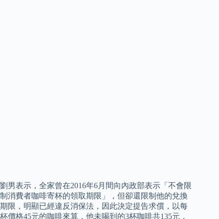
劉男表示，全家曾在2016年6月間向內政部表示「不會限
制消費者咖啡寄杯的領取期限」，但卻還限制他的兌換
期限，明顯已經違反消保法，因此決定提告求償，以每
杯價格45元的咖啡來算，他未喝到的3杯咖啡共135元，