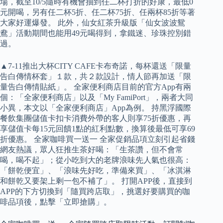
場，截至10/5隨時有機會抽到任二杯打折的好康，最低0
元開喝，另有任二杯5折、任二杯75折、任兩杯85折等著
大家好運爆發。 此外，仙女紅茶升級版「仙女波波鴛
鴦」活動期間也能用49元喝得到，拿鐵迷、珍珠控別錯
過。
▲7-11推出大杯CITY CAFE卡布奇諾，每杯還送「限量
告白傳情杯套」１款，共２款設計，情人節再加送「限
量告白傳情貼紙」。 全家便利商店目前的官方App有兩
個：「全家便利商店」以及「My FamiPort」，兩者大同
小異，本文以「全家便利商店」App為例。 ︎持黑浮國際
餐飲集團儲值卡扣卡消費外帶的客人則享75折優惠，再
享儲值卡每15元回饋1點的紅利點數，換算後最低可享69
折優惠。 全家咖啡買一送一 全家促銷品項立刻引起省錢
網友熱議，眾人狂推生茶好喝：「生茶讚，但不會常
喝，喝不起」；從小吃到大的老牌浪味先人氣也很高：
「餅乾便宜」、「浪味先好吃，準備來買」、「冰淇淋
和餅乾又要架上剩一包不補了」。 打開APP後，直接到
APP的下方切換到「隨買跨店取」，挑選好要購買的咖
啡品項後，點擊「立即搶購」。