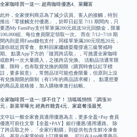
全家咖啡買一送一: 超商咖啡優惠4、萊爾富
此外，全家便利商店為了減少店員、客人的接觸，特別
推出「零接觸支付優惠」，於即日起至 7/11 期間內，只
要憑My FamiPay支付單筆滿200元就送50元回饋金，限量
100,000組、每位會員限定領取一次。 而在 7/12~7/18 期
間內則是用Fami錢包支付，同樣單筆滿200元現抵20元，
讓你就近買零食、飲料回家繼續耍廢撐過三級警戒時
期。 點選App下方的「隨買跨店取」，可挑選全家咖啡
或飲料一次大量購入，之後跨店兌換。 活動品項通常限
量、限時，也有取貨兌換的期限（購買時會以紅字標
註，要多留意），常態品項可能也會限量，但原則上沒
有兌換期限的限制（有15年的商品請求權）。 點選想要
的商品及規格後，加入購物車進行結帳。
全家咖啡買一送一: 撐不住了！ 頂呱呱悄悄「調漲30
元」新菜單曝光 經典炸雞貴4元、家庭餐漲最兇
文中以一般全家會員適用優惠為主，更多全盈+Pay 會員
優惠可前往文章【全盈+PAY】銀行優惠/適用通路。 除
了跨店取之外，「全家行動購」則提供包含生鮮冷凍食
品，甚至小家電的線上訂購服務。 可以在App挑選商品