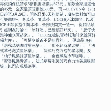
再依消保法請求5倍損害賠償共675元，扣除全家退還他
的45元，全家還須賠償他630元。 而7-ELEVEN今（25）
日起至3月29日，開跑只限5天的促銷，瓶裝飲料如可口
可樂纖維+、冬瓜茶、青草茶、UCC職人冰咖啡，以及
ICE比菲多益生菌冰棒，全部快閃買一送一。 促銷品項
引起網友討論：「冰好吃，已經預訂16支」、「肥仔快
樂神仙水買起來」、「UCC無糖以寶特瓶咖啡來說算好
喝方便」、「可惜冬瓜茶不是味丹的」。 優惠品項有
「烤棉花糖咖啡星冰樂」、「那不勒斯星冰樂」、「法
式草莓泡芺星冰樂」、「法式巧克力泡芺星冰樂」及
「柚子鳳梨抹茶星冰樂」、「金色鳳梨冷萃咖啡」、
「蜜香鳳梨青茶」、法式草莓泡芺與巧克力泡芙風味那
堤，以門市現場為準。