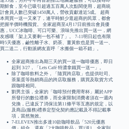
達35億，另外今年再首創推出地圖趣服務，可以搜尋即
期鮮食，至今已吸引超過五百萬人次點閱使用，超商統
計會員人數已突破1450萬人，營收貢獻達近5成。 超商
本周買一送一又來了，連平時鮮少逛超商的民眾，都會
把握半價時機囤貨。 全家超商至4月17日前推出會員優
惠，UCC冰咖啡、可口可樂、浪味先推出買一送一，網
友感嘆「架上又要剩一包不補了」。 7-11明日起也有限
時5天優惠，鹼性離子水、奶茶、薑黃飲也是買一送一、
買二送二，行動派網友直呼「水搬個一箱不錯」。
全家超商推出為期三天的買一送一咖啡優惠，即日
起到 3/27，「Lets Café 特濃拿鐵買一送一」。
除了咖啡飲料之外，「隨買跨店取」也提供吐司、
茶葉蛋等熱銷商品的跨店取服務，購買及取貨方式
跟咖啡相同。
劉男主張，全家的「咖啡預付費用寄杯」屬於APP
所發行的數位禮券，而全家限制消費者須在一週內
兌換，已違反了消保法第11條平等互惠的規定，以
及商品(服務)禮券定型化契約應記載及不得記載事
項，當然無效。
7-ELEVEN推出多達10款咖啡飲品「520元優惠
價」組合，還有「2大咖啡飲品」買1送1，全家則