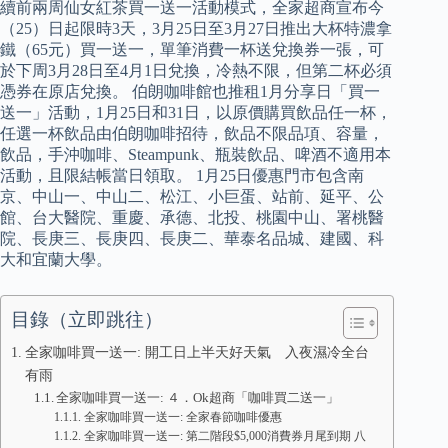
續前兩周仙女紅茶買一送一活動模式，全家超商宣布今
（25）日起限時3天，3月25日至3月27日推出大杯特濃拿
鐵（65元）買一送一，單筆消費一杯送兌換券一張，可
於下周3月28日至4月1日兌換，冷熱不限，但第二杯必須
憑券在原店兌換。 伯朗咖啡館也推租1月分享日「買一
送一」活動，1月25日和31日，以原價購買飲品任一杯，
任選一杯飲品由伯朗咖啡招待，飲品不限品項、容量，
飲品，手沖咖啡、Steampunk、瓶裝飲品、啤酒不適用本
活動，且限結帳當日領取。 1月25日優惠門市包含南
京、中山一、中山二、松江、小巨蛋、站前、延平、公
館、台大醫院、重慶、承德、北投、桃園中山、署桃醫
院、長庚三、長庚四、長庚二、華泰名品城、建國、科
大和宜蘭大學。
目錄（立即跳往）
全家咖啡買一送一: 開工日上半天好天氣 入夜濕冷全台
有雨
全家咖啡買一送一: ４．Ok超商「咖啡買二送一」
全家咖啡買一送一: 全家春節咖啡優惠
全家咖啡買一送一: 第二階段$5,000消費券月尾到期 八