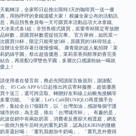
天氣轉涼，全家即日起推出限時3天的咖啡買一送一優
惠，用熱呼呼的拿鐵溫暖大家！ 根據全家公布的活動訊
息，商品預售會員每一天可購買本活動品項大冰拿鐵、
大冰美式各1組；非預售模式購買，若要寄杯限定寄放贈
品杯數，原購買杯數需提領完畢。 官方舉例，如民眾一
次購買10杯，限定只能寄放5杯，原購買的5杯得領走，
沒辦法全部存著日後慢慢喝。 康青龍的超人氣招牌「茉
莉奶綠芋圓」祭出超值優惠，茉莉茶香與醇厚奶香完美
結合，再搭配Q彈雙色芋圓，多層次口感讓粉絲一喝就
愛上！
請使用者在發言前，務必先閱讀留言板規則，謝謝配
合。 ︎85 Cafe APP 6/1日起推出跨店寄杯服務，超值優惠
買十送三，還可跨店取、轉贈好友和線上結帳免接觸等
多重功能。 「全家」Let’s Café與UNIQLO再度攜手合
作，集結全台17個縣市，以「台灣加油，感謝每個守護
城市的你」為主題，推出「台灣城市杯」。 有趣的是，
此波促銷中有兩款奶茶，消費者反應卻大相逕庭，網友
一面倒力推午后時光的重乳奶茶，認為比KIRIN的微糖
奶茶還好喝：「重乳我都加牛奶喝」、「重乳意外覺得