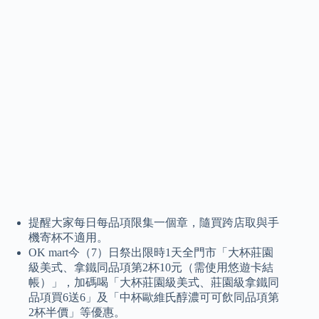
提醒大家每日每品項限集一個章，隨買跨店取與手
機寄杯不適用。
OK mart今（7）日祭出限時1天全門市「大杯莊園
級美式、拿鐵同品項第2杯10元（需使用悠遊卡結
帳）」，加碼喝「大杯莊園級美式、莊園級拿鐵同
品項買6送6」及「中杯歐維氏醇濃可可飲同品項第
2杯半價」等優惠。