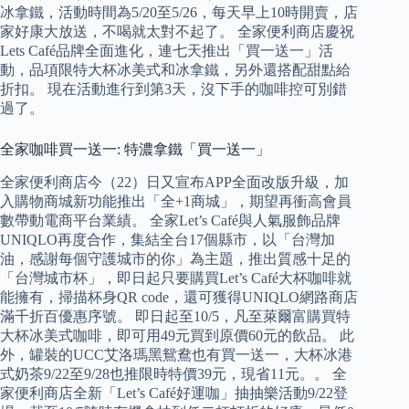
冰拿鐵，活動時間為5/20至5/26，每天早上10時開賣，店
家好康大放送，不喝就太對不起了。 全家便利商店慶祝
Lets Café品牌全面進化，連七天推出「買一送一」活
動，品項限特大杯冰美式和冰拿鐵，另外還搭配甜點給
折扣。 現在活動進行到第3天，沒下手的咖啡控可別錯
過了。
全家咖啡買一送一: 特濃拿鐵「買一送一」
全家便利商店今（22）日又宣布APP全面改版升級，加
入購物商城新功能推出「全+1商城」，期望再衝高會員
數帶動電商平台業績。 全家Let’s Café與人氣服飾品牌
UNIQLO再度合作，集結全台17個縣市，以「台灣加
油，感謝每個守護城市的你」為主題，推出質感十足的
「台灣城市杯」，即日起只要購買Let’s Café大杯咖啡就
能擁有，掃描杯身QR code，還可獲得UNIQLO網路商店
滿千折百優惠序號。 即日起至10/5，凡至萊爾富購買特
大杯冰美式咖啡，即可用49元買到原價60元的飲品。 此
外，罐裝的UCC艾洛瑪黑鴛鴦也有買一送一，大杯冰港
式奶茶9/22至9/28也推限時特價39元，現省11元。。 全
家便利商店全新「Let’s Café好運咖」抽抽樂活動9/22登