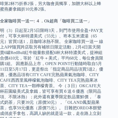
啡第2杯75折券2張，另大咖會員獨享，加贈大杯以上蜂
蜜燕麥拿鐵折10元券2張。
全家咖啡買一送一: ４．Ok超商「咖啡買二送一」
明（3）日起至2月5日限時3天，到門市使用全盈+PAY支
付，可享大杯特濃美式（55元）、嵜本玉米濃湯（65
元）皆買1送1，且咖啡冰熱不限。 全家咖啡買一送一 線
上APP隨買跨店取另有補班日限定活動，2月4日當天開
賣6罐RedBull紅牛能量飲搭配6杯大杯特濃美式，提神組
合價410元，等於「紅牛＋美式」平均68元，每位會員限
購1組。 因應新品上市，OPEN POINT行動隨時取自5月
11日至5月17日，更是祭出「指定商品同品項買5送2」優
惠，優惠品項有CITY CAFE完熟蘋果氣泡咖啡、CITY
CAFE西西里風檸檬氣泡咖啡、CITY TEA完熟蘋果冰
茶、CITY TEA一顆檸檬青茶。 今（３日）OKCAFE大
杯莊園級美式及拿鐵，皆可享有買６送６優惠（限同品
項、不限冰熱）；此外還有夏季限定飲品嘗鮮價，「泰
式奶茶」只要39元（原價50元），「OLAND鳳梨蘋果
茶」也享59元優惠（原價75元）。 日雜把OREO本餅變
成俏皮手拿包，高調人缺的就是這一款，走在路上立刻