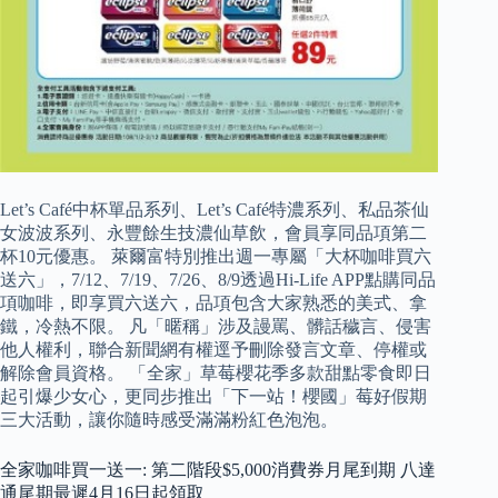
Let’s Café中杯單品系列、Let’s Café特濃系列、私品茶仙
女波波系列、永豐餘生技濃仙草飲，會員享同品項第二
杯10元優惠。 萊爾富特別推出週一專屬「大杯咖啡買六
送六」，7/12、7/19、7/26、8/9透過Hi-Life APP點購同品
項咖啡，即享買六送六，品項包含大家熟悉的美式、拿
鐵，冷熱不限。 凡「暱稱」涉及謾罵、髒話穢言、侵害
他人權利，聯合新聞網有權逕予刪除發言文章、停權或
解除會員資格。 「全家」草莓櫻花季多款甜點零食即日
起引爆少女心，更同步推出「下一站！櫻國」莓好假期
三大活動，讓你隨時感受滿滿粉紅色泡泡。
全家咖啡買一送一: 第二階段$5,000消費券月尾到期 八達
通尾期最遲4月16日起領取