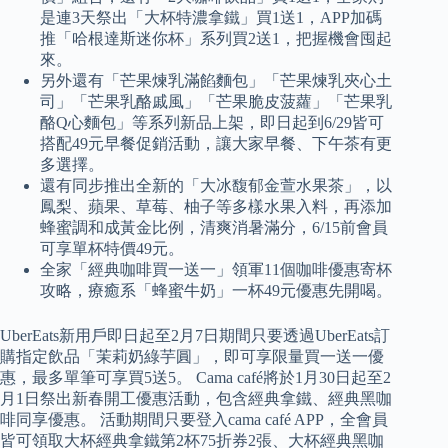
是連3天祭出「大杯特濃拿鐵」買1送1，APP加碼
推「哈根達斯迷你杯」系列買2送1，把握機會囤起
來。
另外還有「芒果煉乳滿餡麵包」「芒果煉乳夾心土
司」「芒果乳酪戚風」「芒果脆皮菠蘿」「芒果乳
酪Q心麵包」等系列新品上架，即日起到6/29皆可
搭配49元早餐促銷活動，讓大家早餐、下午茶有更
多選擇。
還有同步推出全新的「大冰馥郁金萱水果茶」，以
鳳梨、蘋果、草莓、柚子等多樣水果入料，再添加
蜂蜜調和成黃金比例，清爽消暑滿分，6/15前會員
可享單杯特價49元。
全家「經典咖啡買一送一」領軍11個咖啡優惠寄杯
攻略，療癒系「蜂蜜牛奶」一杯49元優惠先開喝。
UberEats新用戶即日起至2月7日期間只要透過UberEats訂
購指定飲品「茉莉奶綠芋圓」，即可享限量買一送一優
惠，最多單筆可享買5送5。 Cama café將於1月30日起至2
月1日祭出新春開工優惠活動，包含經典拿鐵、經典黑咖
啡同享優惠。 活動期間只要登入cama café APP，全會員
皆可領取大杯經典拿鐵第2杯75折券2張、大杯經典黑咖