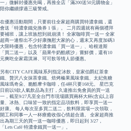
一」微解封優惠先喝，再推全店「滿200送50元購物金」
陪你繼續撐過三級警戒。
在優惠活動期間，只要前往全家超商購買特濃拿鐵，還
會送「特濃拿鐵兌換券 1 張」。 二月四週就有兩個禮拜
要補班，讓上班族想到就崩潰！ 全家咖啡買一送一 全家
超商一連祭出不少好康撫慰大家的心，週末又再度加碼3
大限時優惠，包含特濃拿鐵「買一送一」、哈根達斯
「買二送一」以及「蘋果牛奶酷繽沙」嘗鮮價，還有10
元爽吃全家霜淇淋、可可飲等情人節優惠。
另有CITY CAFE風味系列指定冰飲，皇家伯爵紅茶拿
鐵、贅沢八女抹茶拿鐵、焙烤榛果風味拿鐵、太妃焦糖
風味瑪奇朵、脆酷摩卡咖啡，任4杯只要168元。 星巴克
日前以9款人氣飲品為主打，久違推出免會員的買一送
一，截至9/27凡至全台門市現場購買兩杯大杯(含)以上容
量、冰熱、口味皆一致的指定品項飲料，即享買一送一
好康。 每人每次至多買二送二，飲料限當場一次領取，
開工和同事一人一杯療癒收假心情超合適。 全家超商推
出為期三天的買一送一咖啡優惠，即日起到 3/27，
「Lets Café 特濃拿鐵買一送一」。