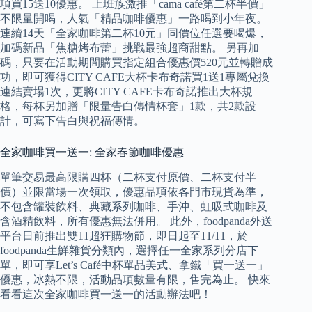
項買15送10優惠。 上班族激推「cama café第二杯半價」
不限量開喝，人氣「精品咖啡優惠」一路喝到小年夜。
連續14天「全家咖啡第二杯10元」同價位任選要喝爆，
加碼新品「焦糖烤布蕾」挑戰最強超商甜點。 另再加
碼，只要在活動期間購買指定組合優惠價520元並轉贈成
功，即可獲得CITY CAFE大杯卡布奇諾買1送1專屬兌換
連結賣場1次，更將CITY CAFE卡布奇諾推出大杯規
格，每杯另加贈「限量告白傳情杯套」1款，共2款設
計，可寫下告白與祝福傳情。
全家咖啡買一送一: 全家春節咖啡優惠
單筆交易最高限購四杯（二杯支付原價、二杯支付半
價）並限當場一次領取，優惠品項依各門市現貨為準，
不包含罐裝飲料、典藏系列咖啡、手沖、虹吸式咖啡及
含酒精飲料，所有優惠無法併用。 此外，foodpanda外送
平台日前推出雙11超狂購物節，即日起至11/11，於
foodpanda生鮮雜貨分類內，選擇任一全家系列分店下
單，即可享Let’s Café中杯單品美式、拿鐵「買一送一」
優惠，冰熱不限，活動品項數量有限，售完為止。 快來
看看這次全家咖啡買一送一的活動辦法吧！