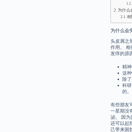
为什么
相
为什么会
头皮屑之
作用。 
发痒的原
精神
这种
除了
科研
的。
有些朋友
一星期没
泌。 因
还可以起
己带来困