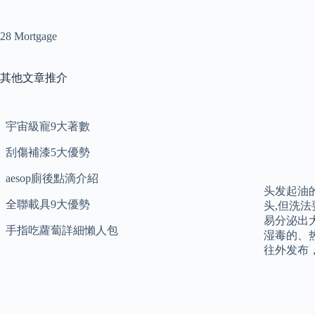
28 Mortgage
其他文章推介
宇宙級寵9大著數
刮傷補漆5大優勢
aesop廁後點滴介紹
头发起油
全聯載具9大優勢
头,但洗
易分泌出
手指吃蘿蔔詳細懶人包
湿毒的、
往外发布