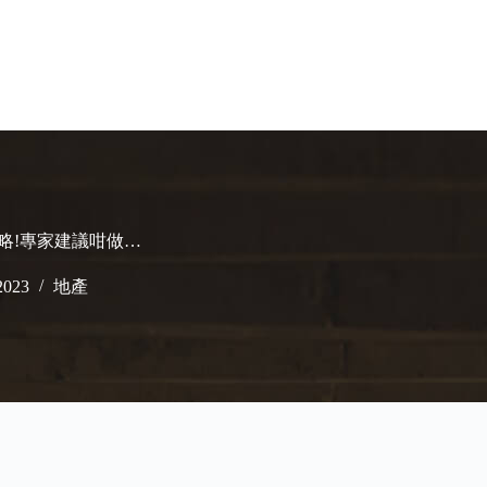
略!專家建議咁做…
2023
地產