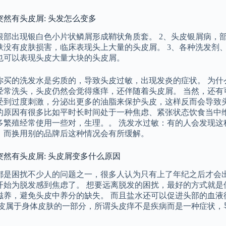
突然有头皮屑: 头发怎么变多
根部出现银白色小片状鳞屑形成鞘状角质套。 2、头皮银屑病，
肤没有皮肤损害，临床表现头上大量的头皮屑。 3、各种洗发剂
也可以表现头皮大量大块的头皮屑。
你买的洗发水是劣质的，导致头皮过敏，出现发炎的症状。 为什
经常洗头，头皮仍然会觉得瘙痒，还伴随着头皮屑。 当然，还有
受到过度刺激，分泌出更多的油脂来保护头皮，这样反而会导致头
的原因有很多比如平时长时间处于一种焦虑、紧张状态饮食当中
多繁殖经常使用一些对，生理。。 洗发水过敏：有的人会发现这
，而换用别的品牌后这种情况会有所缓解。
突然有头皮屑: 头皮屑变多什么原因
都是困扰不少人的问题之一，很多人认为只有上了年纪之后才会
开始为脱发感到焦虑了。 想要远离脱发的困扰，最好的方式就是
滋养，避免头皮中养分的缺失。 而且盐水还可以促进头部的血液
头皮属于身体皮肤的一部分，所谓头皮痒不是疾病而是一种症状，