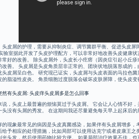
，头皮屑的护理，需要从抑制炎症、调节菌群平衡、促进头皮屏
们实验室据此开发了头皮护理配方，可以非常好地改善头皮健康状
非常好的改善。 除头皮屑外，头皮长小疙瘩（因炎症引起小丘疹
改善。 头皮屑是头皮角质层非正常的、团块状地脱落形成的，由于
此头皮屑呈白色。 研究现已证实，头皮屑与头皮表面的马拉色菌
皮的脂溢性皮炎。 角质细胞过度脱落会破坏皮肤屏障，使头皮变
突然有头皮屑: 头皮痒头皮屑多是怎么回事
来说，头皮上最普遍的烦恼莫过于头皮屑。 它会让人心情不好，
一头没有头屑的秀发。 在这期间我还尽量避免每天早上起床后的
痒的现象最常见的病因是头皮真菌感染，如果伴有头皮屑增多，
后给予相应的处理措施，比如局部可以使用达克宁或者皮康王之类
剃光头发，然后使用药物比较方便。 如果局部治疗效果不佳，也