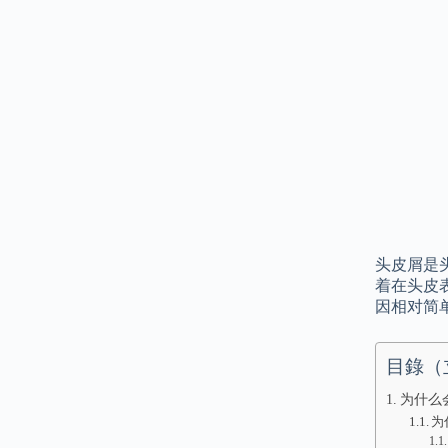
头皮屑是
着在头皮
因相对简
目錄（
为什么
为