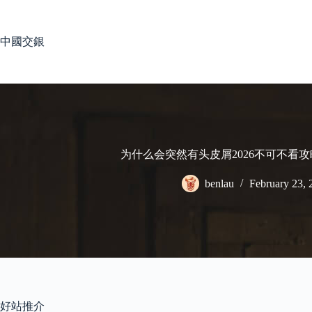
Skip
to
content
中國交銀
为什么会突然有头皮屑2026不可不看攻
benlau
February 23, 
好站推介