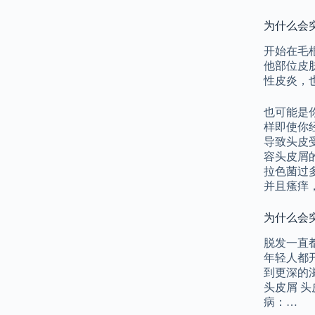
为什么会
开始在毛
他部位皮
性皮炎，
也可能是
样即使你
导致头皮
容头皮屑
拉色菌过
并且瘙痒
为什么会
脱发一直
年轻人都
到更深的
头皮屑 
病：…