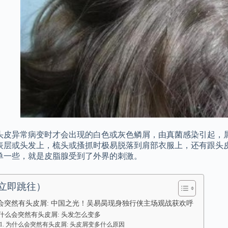
头皮异常病变时才会出现的白色或灰色鳞屑，由真菌感染引起，属
表层或头发上，梳头或搔抓时极易脱落到肩部衣服上，还有跟头皮
单一些，就是皮脂腺受到了外界的刺激。
立即跳往）
会突然有头皮屑: 中国之光！吴易昺现身独行侠主场观战获欢呼
什么会突然有头皮屑: 头发怎么变多
为什么会突然有头皮屑: 头皮屑变多什么原因