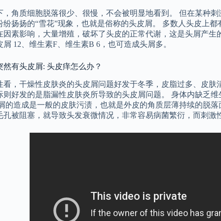
下，角质细胞脱落很少、很慢，不会被明显地看到。 但在某种刺
纷纷扬扬的“雪花”现象，也就是俗称的头皮屑。 多数人头皮上都
在因素影响，大量增殖，破坏了头皮的正常代谢，这是头屑产生的
屑 12、维生素F、维生素B 6，也可造成头屑多。
突然有头皮屑: 头皮痒怎么办？
性看，干燥性皮肤炎的头皮屑问题好发于冬季，皮脂过多、皮肤
际则好发的是脂漏性皮肤炎所导致的头皮屑问题。 身体内缺乏维生
头屑的造成是一般的皮肤污渍，也就是外皮的角质层薄持续的脱落
毛孔被阻塞，就导致头发衰微情况，非常容易病菌繁衍，而刺激