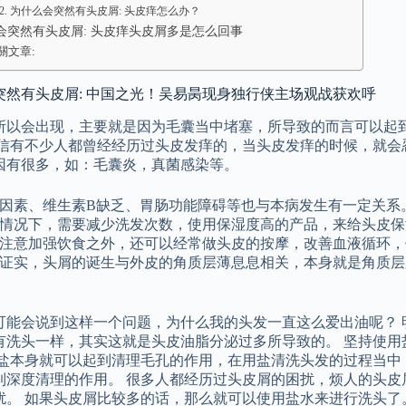
为什么会突然有头皮屑: 头皮痒怎么办？
会突然有头皮屑: 头皮痒头皮屑多是怎么回事
關文章:
突然有头皮屑: 中国之光！吴易昺现身独行侠主场观战获欢呼
所以会出现，主要就是因为毛囊当中堵塞，所导致的而言可以起
相信有不少人都曾经经历过头皮发痒的，当头皮发痒的时候，就会
因有很多，如：毛囊炎，真菌感染等。
因素、维生素B缺乏、胃肠功能障碍等也与本病发生有一定关系
情况下，需要减少洗发次数，使用保湿度高的产品，来给头皮保
注意加强饮食之外，还可以经常做头皮的按摩，改善血液循环，
证实，头屑的诞生与外皮的角质层薄息息相关，本身就是角质层
可能会说到这样一个问题，为什么我的头发一直这么爱出油呢？ 
有洗头一样，其实这就是头皮油脂分泌过多所导致的。 坚持使用
为盐本身就可以起到清理毛孔的作用，在用盐清洗头发的过程当中
到深度清理的作用。 很多人都经历过头皮屑的困扰，烦人的头皮
扰。 如果头皮屑比较多的话，那么就可以使用盐水来进行洗头了