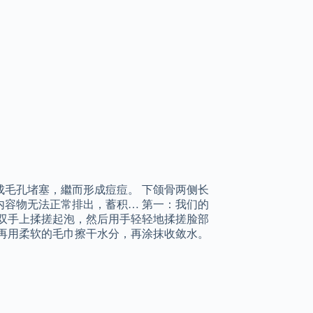
毛孔堵塞，繼而形成痘痘。 下颌骨两侧长
容物无法正常排出，蓄积… 第一：我们的
双手上揉搓起泡，然后用手轻轻地揉搓脸部
再用柔软的毛巾擦干水分，再涂抹收敛水。