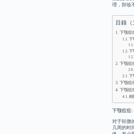
理，卸妆
目錄（
下颚痘
下
下
下颚痘
下
下颚痘
下颚痘
相
下颚痘痘
对于轻微
几周的时
体，有小