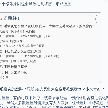
不干净等原因也会导致毛孔堵塞，形成痘痘。
立即跳往）
痘: 毛囊炎怎麼辦？屁股,頭皮長出大痘痘是毛囊發炎？多久會好？
颚痘痘: 下颌长痘什么原因
下颚痘痘: 下巴经常长痘痘是什么原因
颚痘痘: 特别推荐
下颚痘痘: 下颌长痘痘是什么原因
痘: 下巴总是反复起痘的原因
下颚痘痘: 下巴下面长痘痘是什么原因造成的
颚痘痘: 下颚长痘痘怎么治疗
痘: 下巴长痘痘精选
痘: 下巴经常长痘痘
關文章:
: 毛囊炎怎麼辦？屁股,頭皮長出大痘痘是毛囊發炎？多久會好？
的痘痘，有的可以不治疗，或者居家处理，例如外用含有过氧化
间。 虽然大多数痘痘对健康没有太大威胁，但长痘后可能留疤，
部分的粉刺也会很突出，均匀分布于整个面部，不过相对不累及下 1