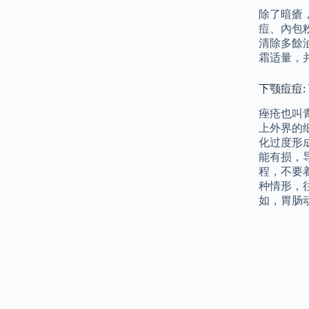
除了暗瘡
痘、內包
清除多餘
霜适量，
下颚痘痘:
痤疮也叫
上外界的
化过度形
能有损，
程，不要
种情形，
如，胃肠