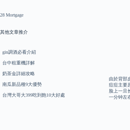
28 Mortgage
其他文章推介
gin調酒必看介紹
台中租重機詳解
奶茶金詳細攻略
由於背部
南瓜新品種9大優勢
痘痘主要
脸上一旦
台灣大哥大399吃到飽10大好處
一分钟左