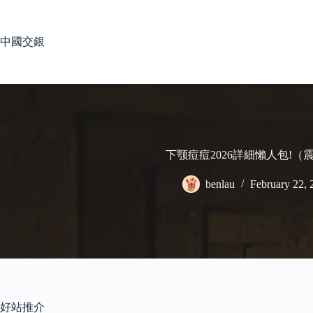
Skip
to
content
中國交銀
下颚痘痘2026詳細懶人包!（
benlau
February 22, 
好站推介