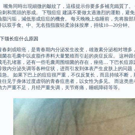
， 嘴角同時出現細微的皺紋了，這樣提示你要多多補充鐵質了。
粉刺和黑頭的形成。 下颚痘痘 建議不要做太過激烈的運動，避
油脂污垢，減低形成痘痘的機會。 每天晚晚上临睡前，先将脸部
并以双手食、中、无名指指腹轻柔涂抹按摩，持续10—20分钟。
 下颌长痘什么原因
青春刺或暗疮，是青春期内分泌发生改变，雄激素分泌相对增多
细菌在毛囊中以皮脂作养料大量繁殖而引起的炎症反应。 这种跟
成毛孔堵塞，还有一些毛囊周围细菌的存在，痤疮… 下巴长痘原
导致内分泌失调等各种症状，进而引发到体表产生皮肤上的问题
着急。 如果下巴上的痘痘很严重，不仅反复长，而且持续不断，
往往见于身体过度虚弱的青春痘患者，以女性为多见。 而这类患
动力严重不足，月经严重失调，关节疼痛，睡眠障碍等等。