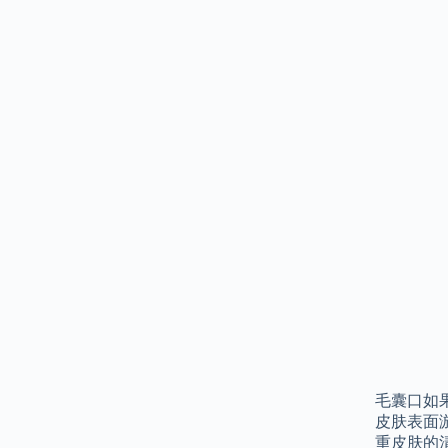
毛囊口如
皮肤表面
重皮肤的