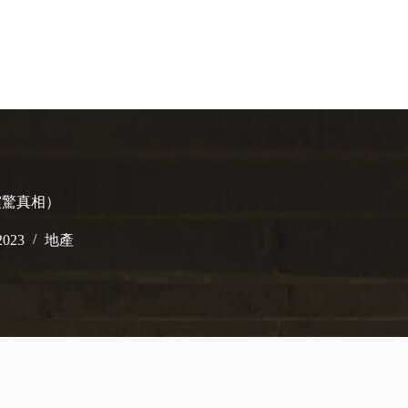
震驚真相）
2023
地產