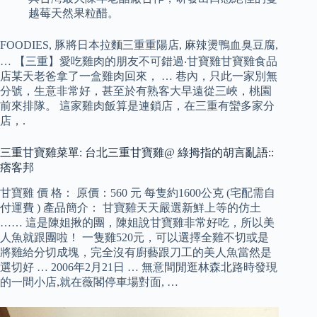
越莓天然果粒醋。
FOODIES, 豚將日本拉麵三重重陽店, 麻辣燙鴨血臭豆腐,
… 【三重】愛吃雞肉的朋友不可錯過‧甘寶雞甘寶雞食品
店某天老爸拿了一盒雞肉回來， … 巷內，只此一家別無
分號，生意非常好，甚至於有熟客大早遠從三峽，桃園
前來排隊。 這家雞肉飯算是連鎖店，在三重有蠻多家分
店，.
三重甘寶雞菜單: 台北三重甘寶雞@ 綠拇指的胡言亂語::
痞客邦
甘寶雞 價 格： 原價：560 元 每隻約1600公克 (宅配需自
付運費 ) 產品簡介： 甘寶雞天天嚴選新鮮上等的仿土
…… 這是陳姐揪的團，陳姐說甘寶雞非常好吃，所以美
人魚就跟團啦！ 一隻雞520元，可以選擇全雞不切或是
將雞給分切成塊，完全沒有廚藝跟刀工的美人魚當然是
選切好 … 2006年2月21日 … 無意間閒逛林森北路時發現
的一間小店,就在薇閣停車場對面, …