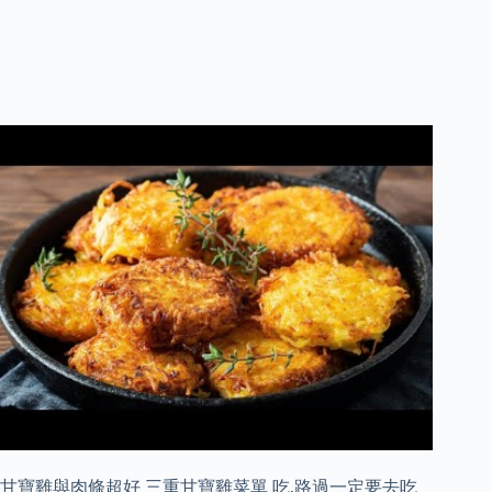
甘寶雞與肉條超好 三重甘寶雞菜單 吃,路過一定要去吃