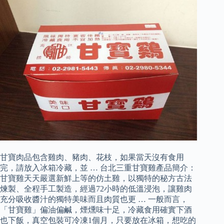
甘寶肉品包含雞肉、豬肉、花枝，如果當天沒有食用
完，請放入冰箱冷藏，並 … 台北三重甘寶雞產品簡介：
甘寶雞天天嚴選新鮮上等的仿土雞，以獨特的秘方古法
煉製、全程手工製造，經過72小時的低溫浸泡，讓雞肉
充分吸收醬汁的獨特美味而且肉質也更 … 一般而言，
「甘寶雞」偏油偏鹹，煙燻味十足，冷藏食用確實下酒
也下飯，真空包裝可冷凍1個月，只要放在冰箱，想吃的