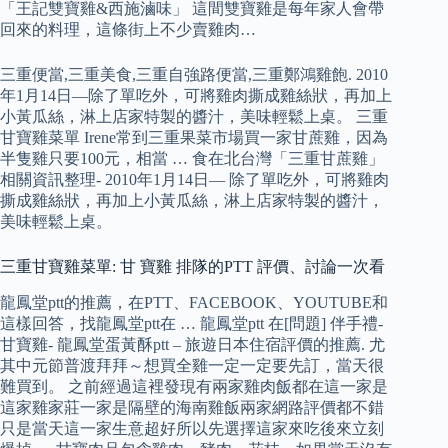
「王記雙寶雞&西施滷味」 這間雙寶雞是每年家人會帶
回來的料理，這條街上不少賣雞肉…
三重便當,三重美食,三重自強路便當,三重鄭鴻雞飽. 2010
年1月14日—除了單吃外，可將雞肉撕成雞絲狀，再加上
小黃瓜絲，淋上店家特製的醬汁，美味輕鬆上桌。 三重
甘寶雞菜單 Irene常到三重果菜市場買一家甘蔗雞，因為
半隻雞只要100元，相當 … 食在北台灣「三重甘蔗雞」
相關資訊整理- 2010年1月14日— 除了單吃外，可將雞肉
撕成雞絲狀，再加上小黃瓜絲，淋上店家特製的醬汁，
美味輕鬆上桌。
三重甘寶雞菜單: 甘 寶雞 排隊的PTT 評價、討論一次看
龍鳳堂ptt的推薦，在PTT、FACEBOOK、YOUTUBE和
這樣回答，找龍鳳堂ptt在 … 龍鳳堂ptt 在[問題] 伴手禮-
甘寶雞- 龍鳳堂蛋黃酥ptt – 旅遊日本住宿評價的推薦. 尤
其中元節普渡拜拜～想買全雞一定一定要先訂，當天很
難買到。 之前經過這裡發現有兩家雞肉飯都在這一家是
這家雞家莊一家是隔壁的海南雞飯兩家網路評價都不錯
只是當天這一家生意超好所以先選擇這家來吃後來立刻