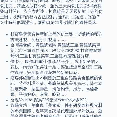
爆掉 … 甘寶肉品包含雞肉、豬肉、花枝，如果當天沒有
食用完，請放入冰箱冷藏，並於三天內食用完(記得要將
袋口封閉)。 依店家所述，甘寶雞是天天嚴新鮮上等的仿
土雞，以獨特的秘方古法煉製，全程手工製造，經過７
２小時的低溫浸泡，讓雞肉充分吸收醬汁的獨特美味。
甘寶雞天天嚴選新鮮上等的仿土雞，以獨特的秘方
古法煉製、全程手工製造， …
台灣美食網，豐雞號老闆,豐雞號三重,豐雞號菜單,
新北市三重區自強路二段47巷20號1樓,甘寶雞營業
時間,三重甘寶雞菜單,三重雞肉,豐雞號分店.
價 格： 時價/秤重計價 產品簡介： 選用新鮮的大
花枝，肉質鮮脆美味十足，經過煙燻等全程手工製
作過程，完全保留住花枝的新鮮口感。
痞客邦總整理出23則關於三重自強路美食推薦的食
記、特色料理評論、餐廳菜單與美食資訊，提供給
決定聚餐、慶生壽星、情侶約會、尾牙、高檔餐
廳、平價好吃、素食、吃到 …
發現Youtube 探索PPS發現Youtube探索PPS.
餚罎食坊 – 美食多「美食多」擁有研發醬料與食材
的專業團隊，近年來更跨足代理國外果汁飲品，並
與台灣最大陳年老醋廠合作，研發出口感絕佳的蔓