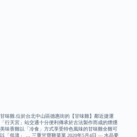
甘味雞.位於台北中山區德惠街的【甘味雞】鄰近捷運
「行天宮」站交通十分便利傳承於古法製作而成的煙燻
美味香雞以「冷食」方式享受特色風味的甘味雞全雞可
以「低溫」 … 三重甘寶雞菜單 2020年5月4日 — 水晶要