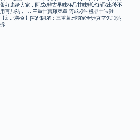
報好康給大家，阿成e雞古早味極品甘味雞冰箱取出後不
用再加熱， … 三重甘寶雞菜單 阿成e雞~極品甘味雞
【新北美食】|宅配開箱；三重蘆洲獨家全雞真空免加熱
拆 …