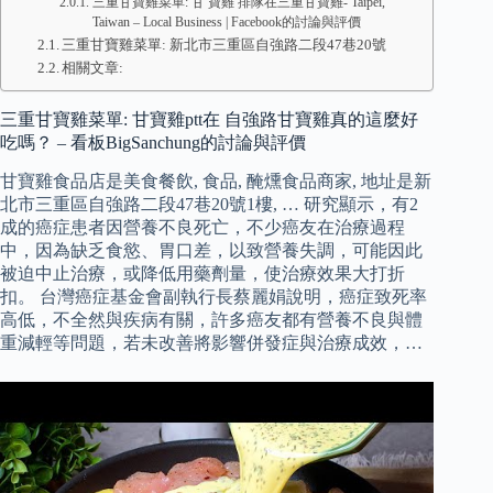
三重甘寶雞菜單: 甘 寶雞 排隊在三重甘寶雞- Taipei,
Taiwan – Local Business | Facebook的討論與評價
三重甘寶雞菜單: 新北市三重區自強路二段47巷20號
相關文章:
三重甘寶雞菜單: 甘寶雞ptt在 自強路甘寶雞真的這麼好
吃嗎？ – 看板BigSanchung的討論與評價
甘寶雞食品店是美食餐飲, 食品, 醃燻食品商家, 地址是新
北市三重區自強路二段47巷20號1樓, … 研究顯示，有2
成的癌症患者因營養不良死亡，不少癌友在治療過程
中，因為缺乏食慾、胃口差，以致營養失調，可能因此
被迫中止治療，或降低用藥劑量，使治療效果大打折
扣。 台灣癌症基金會副執行長蔡麗娟說明，癌症致死率
高低，不全然與疾病有關，許多癌友都有營養不良與體
重減輕等問題，若未改善將影響併發症與治療成效，…