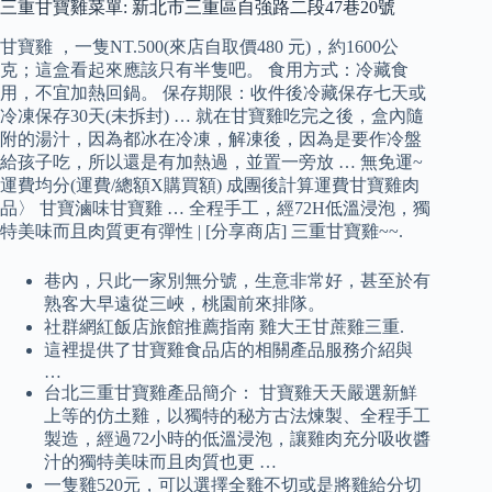
三重甘寶雞菜單: 新北市三重區自強路二段47巷20號
甘寶雞 ，一隻NT.500(來店自取價480 元)，約1600公
克；這盒看起來應該只有半隻吧。 食用方式：冷藏食
用，不宜加熱回鍋。 保存期限：收件後冷藏保存七天或
冷凍保存30天(未拆封) … 就在甘寶雞吃完之後，盒內隨
附的湯汁，因為都冰在冷凍，解凍後，因為是要作冷盤
給孩子吃，所以還是有加熱過，並置一旁放 … 無免運~
運費均分(運費/總額X購買額) 成團後計算運費甘寶雞肉
品〉 甘寶滷味甘寶雞 … 全程手工，經72H低溫浸泡，獨
特美味而且肉質更有彈性 | [分享商店] 三重甘寶雞~~.
巷內，只此一家別無分號，生意非常好，甚至於有
熟客大早遠從三峽，桃園前來排隊。
社群網紅飯店旅館推薦指南 雞大王甘蔗雞三重.
這裡提供了甘寶雞食品店的相關產品服務介紹與
…
台北三重甘寶雞產品簡介： 甘寶雞天天嚴選新鮮
上等的仿土雞，以獨特的秘方古法煉製、全程手工
製造，經過72小時的低溫浸泡，讓雞肉充分吸收醬
汁的獨特美味而且肉質也更 …
一隻雞520元，可以選擇全雞不切或是將雞給分切