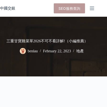
Skip
to
中國交銀
SEO服務查詢
content
三重甘寶雞菜單2026不可不看詳解!（小編推薦）
benlau
February 22, 2023
地產