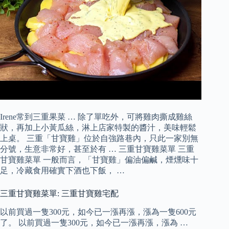
Irene常到三重果菜 … 除了單吃外，可將雞肉撕成雞絲
狀，再加上小黃瓜絲，淋上店家特製的醬汁，美味輕鬆
上桌。 三重「甘寶雞」位於自強路巷內，只此一家別無
分號，生意非常好，甚至於有 … 三重甘寶雞菜單 三重
甘寶雞菜單 一般而言，「甘寶雞」偏油偏鹹，煙燻味十
足，冷藏食用確實下酒也下飯， …
三重甘寶雞菜單: 三重甘寶雞宅配
以前買過一隻300元，如今已一漲再漲，漲為一隻600元
了。 以前買過一隻300元，如今已一漲再漲，漲為 …