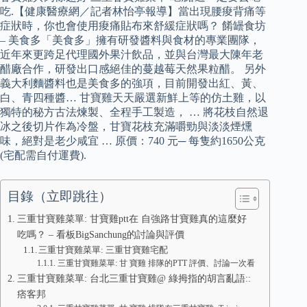
吃.【健康醫療網／記者林怡亭報導】當出現腰痠背痛等
症狀時，你也會使用痠痛貼布來舒緩症狀嗎？ 餚罎食坊
– 美食多「美食多」擁有研發醬料與食材的專業團隊，
近年來更跨足代理國外果汁飲品，並與台灣最大陳年老
醋廠合作，研發出口感絕佳的蔓越莓天然果粒醋。 另外
義大利麵醬料也是美食多的強項，目前開發出紅、黃、
白、青四種醬… 甘寶雞天天嚴選新鮮上等的仿土雞，以
獨特的秘方古法煉製、全程手工製造， … 將花枝自然退
冰之後切片作為冷盤，甘寶花枝充滿嚼勁與淡淡煙燻
味，絕對是老少咸宜 … 原價：740 元─ 每隻約1650公克
(宅配需自付運費).
目錄（立即跳往）
三重甘寶雞菜單: 甘寶雞ptt在 自強路甘寶雞真的這麼好
吃嗎？ – 看板BigSanchung的討論與評價
三重甘寶雞菜單: 三重甘寶雞宅配
三重甘寶雞菜單: 甘 寶雞 排隊的PTT 評價、討論一次看
三重甘寶雞菜單: 台北三重甘寶雞@ 綠拇指的胡言亂語::
痞客邦