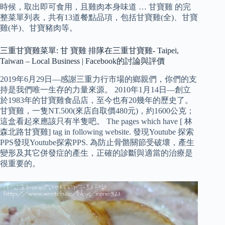
時候，取出即可食用，且雞肉本身味道 … 甘寶雞 的完
整菜單列表，共有13道餐點品項，包括甘寶雞(全)、甘寶
雞(半)、甘寶豬肉等。
三重甘寶雞菜單: 甘 寶雞 排隊在三重甘寶雞- Taipei,
Taiwan – Local Business | Facebook的討論與評價
2019年6月29日—感謝三重力行市場的鄉親們，你們的支
持是我們唯一生存的力量來源。 2010年1月14日—創立
於1983年的甘寶雞食品店，至今也有20幾年的歷史了。
甘寶雞，一隻NT.500(來店自取價480元)，約1600公克；
這盒看起來應該只有半隻吧。 The pages which have [ 林
森北路甘寶雞] tag in following website. 發現Youtube 探索
PPS發現Youtube探索PPS. 為防止骨骼關節受破壞，產生
變形及其它併發症的產生，正確的診斷與適當的治療是
很重要的。