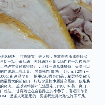
好吃秘訣： 甘寶雞買回去之後，先將雞肉撕成雞絲狀，
再切一點小黃瓜絲，將雞絲跟小黃瓜絲拌在一起後再淋
上些許甘寶雞獨特醬汁，這樣一道風味獨特、美味可口
的佳餚馬上就上桌。 甘寶豬肉 價 格： 170 元 ( 2顆 ) ─
300公克 產品簡介： 採用CAS優良肉品，精選整隻豬活
動量最大的前腱肉，脂肪含量極少屬於高蛋白、低脂肪
的豬肉。 並以獨特醬汁低溫浸泡，肉Q、味美、爽口、
口感佳。 甘寶雞位在自強路上的小巷子，店裡頭有擺
DM，是讓人宅配用的，更讓我覺得此雞也許不平凡。