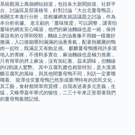
系統觀測上萬個網站頻道，包括各大新聞頻道、社群平
台、討論區及部落格等，針對討論『大台北薑母鴨店』
相關文本進行分析，並根據網友就該議題之討論，作為
本分析依據。 老主顧的「薑味辣度」可以調整，讓害怕
薑味的網友安心喝湯，他們的麻油麵線也是一絕，保持
著該有的Ｑ彈和咬勁，麵線上的油蔥像不用錢一樣撒好
撒滿，入口後能嚼到滿滿的油蔥香氣，配著熱騰騰的鴨
肉一起吃，既滿足又有飽足感。 麒麟薑母鴨獲得許多當
地人的青睞，不僅料多實在，麻油麵線也是極力推薦，
只有簡單的拌上麻油，沒有加紅蔥、蒜末調味，但麵線
的Q勁讓人驚艷。 其中豆腐乳醬也相當特別，是大溪酒
釀豆腐乳的風味，與其他間薑母鴨不同，到訪一定要嚐
嚐看。 龍潭佳安薑母鴨已然形成臺灣特有的庶民文化，
其工藝，食材都簡單而質樸，自我表述著多元意義，生
猛，又略帶嘉年華式的愉悅，二三十年來正形塑著我們
的薑母鴨集體記憶。