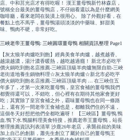
店、中和莒光店才有得吃喔！ 漢王薑母鴨新竹林森店，
號稱全台最美的薑母鴨店，不仔細看還以為是什麼網美
咖啡廳，看來老闆在裝潢上很用心。 除了外觀好看，在
餐點上也不馬乎，薑母鴨湯頭淡淡的中藥味、鮮甜美
味、鴨肉不硬，非常好吃。
三峽老帝王薑母鴨: 三峽圓環薑母鴨 相關資訊整理 Page1
【灰太狼羊肉爐吃到飽】經典美食羊肉爐，越煮越香、
越滾越濃，湯汁濃香暖熱，越吃越過癮！ 新北市必吃平
價火鍋吃到飽名店推薦-三峽區頂級羊肉爐無限自助-三峽
老街道地養生鍋物料理☆灰太狼羊肉爐☆新北市必吃平
價火鍋吃到飽名店推薦-三峽區頂級羊肉 … 在三峽住五
年多了，才第一次來吃薑母鴨，皇宮食補的薑母鴨我們
都覺得還可以，不錯吃，但心裡有在期待其他家會更好
吃；其實除了皇宮食補之外，霸味薑母鴨也在同一條路
上，還有另一間老帝王食補也是，都離我們住的不遠，
這個冬天好想把他們全都吃遍呀！ 【三峽區】薑母鴨.鴨
血.鴨下水.鴨腸料理美食特搜，推薦老帝王薑母鴨，站長
整理推薦資訊列表清單 沙鹿26年老店，承襲叔叔的美味
加上自己的創新，蕭先生創立了屬於自己的薑母鴨王
國”帝王王品薑母鴨”，冬季最佳食補料理。