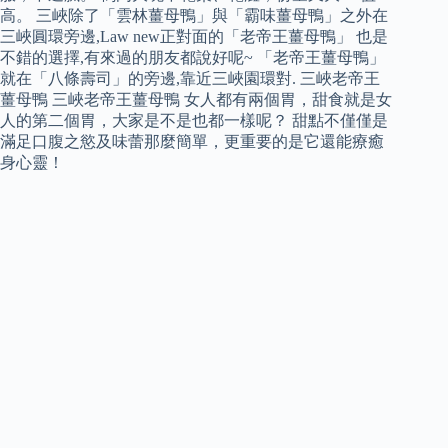
高。 三峽除了「雲林薑母鴨」與「霸味薑母鴨」之外在
三峽圓環旁邊,Law new正對面的「老帝王薑母鴨」 也是
不錯的選擇,有來過的朋友都說好呢~ 「老帝王薑母鴨」
就在「八條壽司」的旁邊,靠近三峽園環對. 三峽老帝王
薑母鴨 三峽老帝王薑母鴨 女人都有兩個胃，甜食就是女
人的第二個胃，大家是不是也都一樣呢？ 甜點不僅僅是
滿足口腹之慾及味蕾那麼簡單，更重要的是它還能療癒
身心靈！