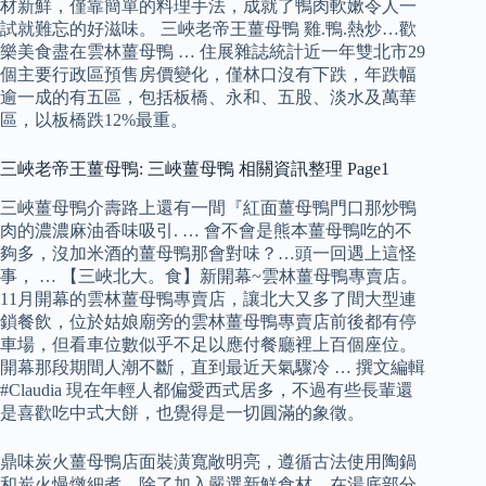
材新鮮，僅靠簡單的料理手法，成就了鴨肉軟嫰令人一
試就難忘的好滋味。 三峽老帝王薑母鴨 雞.鴨.熱炒…歡
樂美食盡在雲林薑母鴨 … 住展雜誌統計近一年雙北市29
個主要行政區預售房價變化，僅林口沒有下跌，年跌幅
逾一成的有五區，包括板橋、永和、五股、淡水及萬華
區，以板橋跌12%最重。
三峽老帝王薑母鴨: 三峽薑母鴨 相關資訊整理 Page1
三峽薑母鴨介壽路上還有一間『紅面薑母鴨門口那炒鴨
肉的濃濃麻油香味吸引. … 會不會是熊本薑母鴨吃的不
夠多，沒加米酒的薑母鴨那會對味？…頭一回遇上這怪
事， … 【三峽北大。食】新開幕~雲林薑母鴨專賣店。
11月開幕的雲林薑母鴨專賣店，讓北大又多了間大型連
鎖餐飲，位於姑娘廟旁的雲林薑母鴨專賣店前後都有停
車場，但看車位數似乎不足以應付餐廳裡上百個座位。
開幕那段期間人潮不斷，直到最近天氣驟冷 … 撰文編輯
#Claudia 現在年輕人都偏愛西式居多，不過有些長輩還
是喜歡吃中式大餅，也覺得是一切圓滿的象徵。
鼎味炭火薑母鴨店面裝潢寬敞明亮，遵循古法使用陶鍋
和炭火慢燉細煮，除了加入嚴選新鮮食材，在湯底部分