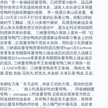
求的「帝一食補碳燒薑母鴨」已經營業30餘年，該品牌
堅持使用古早高溫燒無煙木炭，讓客人坐在座位享用薑
母鴨時也能有圍爐的感覺。 帝一挑選台東山區老薑、養
足120天至150天不打抗生素的紅面番公鴨，搭配Q彈細
緻的手工麵線，浸入10多種中藥材、高濃度純麻油及埔
里山泉水高壓熬煮甘蔗的湯頭中，還沒走到店裡就能聞
到撲鼻而來的香氣。 三峽薑母鴨介壽路上還有一間『紅
面薑母鴨門口那炒鴨肉的濃濃麻油香味吸引餐桌上的情
況來看，紅面薑母鴨不用炭火加熱，用的是小瓦斯爐加
熱. 三峽霸味薑母鴨營業時間資訊整理Page1在Facebook
查看更多有關霸味薑母鴨土城金城店的資訊登入或建立
新帳號在Facebook查看更多有關霸味薑母鴨土城金城店
的資訊. 三峽薑母鴨老帝王食補薑母鴨三峽介壽路一段
（LANEW對面）,三峽薑母鴨老帝王食補….鴨肉丸.鴨
腸.蛋餃.魚餃.花枝丸.鱈魚丸.米血糕.冷凍豆腐.鴨血.豆皮.
有網友力推「冬天必吃，肉多又切的大塊，酒加的也很
阿莎力 」、「個人吃過最好吃的薑母鴨」。 阿俊總鋪薑
母鴨｜_nanagaga 2.阿進薑母鴨 店家就在羅東夜市附近，
阿進標榜現做食材，所有鴨子都是當天處理的，再簡單
的以薑母和鴨肉拌炒後，加入獨門的中藥高湯，由於食