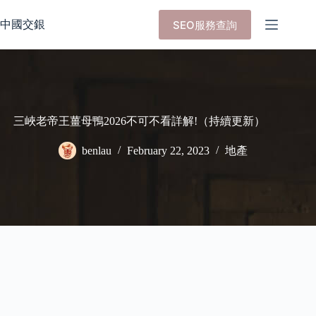
Skip
to
中國交銀
SEO服務查詢
content
三峽老帝王薑母鴨2026不可不看詳解!（持續更新）
benlau
February 22, 2023
地產