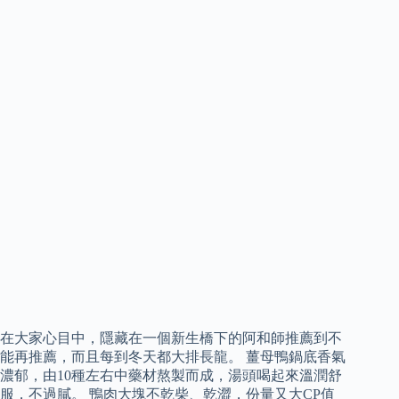
在大家心目中，隱藏在一個新生橋下的阿和師推薦到不
能再推薦，而且每到冬天都大排長龍。 薑母鴨鍋底香氣
濃郁，由10種左右中藥材熬製而成，湯頭喝起來溫潤舒
服，不過膩。 鴨肉大塊不乾柴、乾澀，份量又大CP值