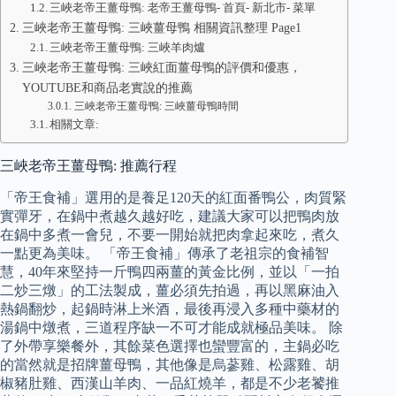
三峽老帝王薑母鴨: 老帝王薑母鴨- 首頁- 新北市- 菜單
三峽老帝王薑母鴨: 三峽薑母鴨 相關資訊整理 Page1
三峽老帝王薑母鴨: 三峽羊肉爐
三峽老帝王薑母鴨: 三峽紅面薑母鴨的評價和優惠，
YOUTUBE和商品老實說的推薦
三峽老帝王薑母鴨: 三峽薑母鴨時間
相關文章:
三峽老帝王薑母鴨: 推薦行程
「帝王食補」選用的是養足120天的紅面番鴨公，肉質緊
實彈牙，在鍋中煮越久越好吃，建議大家可以把鴨肉放
在鍋中多煮一會兒，不要一開始就把肉拿起來吃，煮久
一點更為美味。 「帝王食補」傳承了老祖宗的食補智
慧，40年來堅持一斤鴨四兩薑的黃金比例，並以「一拍
二炒三燉」的工法製成，薑必須先拍過，再以黑麻油入
熱鍋翻炒，起鍋時淋上米酒，最後再浸入多種中藥材的
湯鍋中燉煮，三道程序缺一不可才能成就極品美味。 除
了外帶享樂餐外，其餘菜色選擇也蠻豐富的，主鍋必吃
的當然就是招牌薑母鴨，其他像是烏蔘雞、松露雞、胡
椒豬肚雞、西漢山羊肉、一品紅燒羊，都是不少老饕推