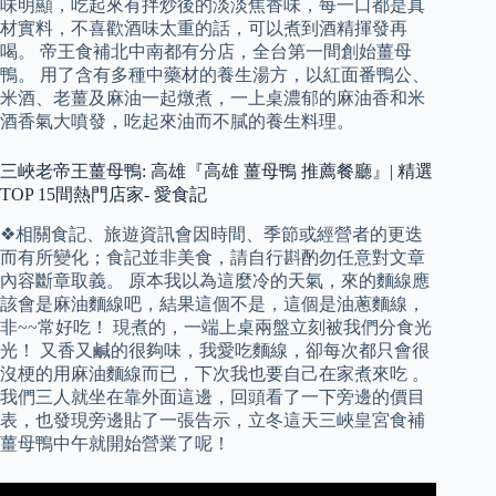
味明顯，吃起來有拌炒後的淡淡焦香味，每一口都是真
材實料，不喜歡酒味太重的話，可以煮到酒精揮發再
喝。 帝王食補北中南都有分店，全台第一間創始薑母
鴨。 用了含有多種中藥材的養生湯方，以紅面番鴨公、
米酒、老薑及麻油一起燉煮，一上桌濃郁的麻油香和米
酒香氣大噴發，吃起來油而不膩的養生料理。
三峽老帝王薑母鴨: 高雄『高雄 薑母鴨 推薦餐廳』| 精選
TOP 15間熱門店家- 愛食記
❖相關食記、旅遊資訊會因時間、季節或經營者的更迭
而有所變化；食記並非美食，請自行斟酌勿任意對文章
內容斷章取義。 原本我以為這麼冷的天氣，來的麵線應
該會是麻油麵線吧，結果這個不是，這個是油蔥麵線，
非~~常好吃！ 現煮的，一端上桌兩盤立刻被我們分食光
光！ 又香又鹹的很夠味，我愛吃麵線，卻每次都只會很
沒梗的用麻油麵線而已，下次我也要自己在家煮來吃 。
我們三人就坐在靠外面這邊，回頭看了一下旁邊的價目
表，也發現旁邊貼了一張告示，立冬這天三峽皇宮食補
薑母鴨中午就開始營業了呢！