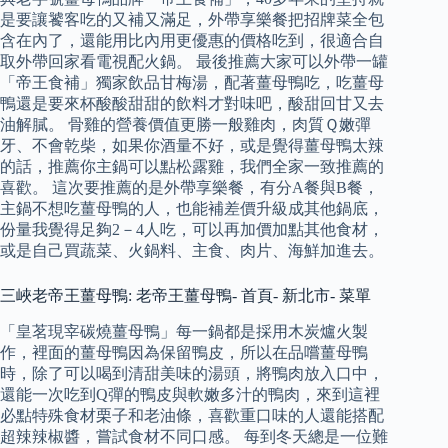
是要讓饕客吃的又補又滿足，外帶享樂餐把招牌菜全包
含在內了，還能用比內用更優惠的價格吃到，很適合自
取外帶回家看電視配火鍋。 最後推薦大家可以外帶一罐
「帝王食補」獨家飲品甘梅湯，配著薑母鴨吃，吃薑母
鴨還是要來杯酸酸甜甜的飲料才對味吧，酸甜回甘又去
油解膩。 骨雞的營養價值更勝一般雞肉，肉質Ｑ嫩彈
牙、不會乾柴，如果你酒量不好，或是覺得薑母鴨太辣
的話，推薦你主鍋可以點松露雞，我們全家一致推薦的
喜歡。 這次要推薦的是外帶享樂餐，有分A餐與B餐，
主鍋不想吃薑母鴨的人，也能補差價升級成其他鍋底，
份量我覺得足夠2－4人吃，可以再加價加點其他食材，
或是自己買蔬菜、火鍋料、主食、肉片、海鮮加進去。
三峽老帝王薑母鴨: 老帝王薑母鴨- 首頁- 新北市- 菜單
「皇茗現宰碳燒薑母鴨」每一鍋都是採用木炭爐火製
作，裡面的薑母鴨因為保留鴨皮，所以在品嚐薑母鴨
時，除了可以喝到清甜美味的湯頭，將鴨肉放入口中，
還能一次吃到Q彈的鴨皮與軟嫩多汁的鴨肉，來到這裡
必點特殊食材栗子和老油條，喜歡重口味的人還能搭配
超辣辣椒醬，嘗試食材不同口感。 每到冬天總是一位難