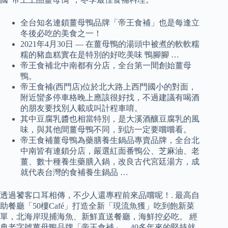
全台知名連鎖薑母鴨品牌「帝王食補」也是每逢立
冬後必吃的美食之一！
2021年4月30日 — 在薑母鴨的湯頭中被煮的軟軟糯
糯的豬血糕實在是特別的好吃美味️️ 鴨腳腳 …
帝王食補北中南都有分店，全台第一間創始薑母
鴨。
帝王食補(西門店)位於北大路上西門國小的對面，
附近蠻多停車格晚上應該很好找，不過建議有喝酒
的朋友要找別人載或叫計程車唷。
其中豆腐乳醬也相當特別，是大溪酒釀豆腐乳的風
味，與其他間薑母鴨不同，到訪一定要嚐嚐看。
帝王食補薑母鴨為藥膳養生鍋品專賣品牌，全台北
中南皆有連鎖分店，嚴選紅面番鴨公、芝麻油、老
薑、數十種養生藥膳入鍋，改良古代宮廷湯方，成
就代表台灣的食補養生鍋品 …
透過饕客口耳相傳，不少人還專程前來品嚐呢！. 最高自
助餐廳「50樓Café」打造全新「現流魚獲」吃到飽新菜
單，北海岸現捕海魚、新鮮直送餐廳，海鮮控必吃。 經
典老字號薑母鴨品牌「帝王食補」，40多年來的堅持就