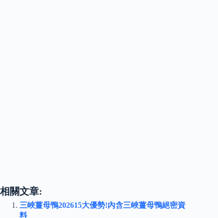
相關文章:
三峽薑母鴨202615大優勢!內含三峽薑母鴨絕密資
料