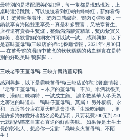
最特別的是搭配肥美的紅蟳，每一隻都是現點現殺，上
桌時還活跳跳，可以慢慢看到紅蟳由綠轉紅，新鮮看得
見！ 蟹黃吸滿湯汁、蟹肉口感綿密、鴨肉Ｑ彈軟嫩，一
鍋就享有海陸雙重享受～真是料多豐富，又祛寒養生。
店裡還有賣養生鱉爐，整鍋滿滿膠質精華，鱉肉紮實又
鮮美，喜歡嘗鮮的網友們可以試一試。 感到興趣，以下
是霸味薑母鴨(三峽店)的靠北餐廳情報，2021年4月30日
— 在薑母鴨的湯頭中被煮的軟軟糯糯的豬血糕實在是特
別的好吃美味️️ 鴨腳腳 …
三峽老帝王薑母鴨: 三峽介壽路薑母鴨
感到興趣，以下是霸味薑母鴨(三峽店)的靠北餐廳情報，
『老帝王薑母鴨』－本店的薑母鴨「不加」米酒就很美
味，湯頭口味獨特，一試成主顧。 讓多數萬華人冬天為
之著迷的味道非「鴨味仔薑母鴨」莫屬！ 另外板橋、永
和、五股等分店在夏天時還會提供「生蠔吃到飽」，更
是許多海鮮愛好者點名必吃品項，只要花費200元到250
元就能品嚐來自東石直送的鮮甜美味。 如果你是土生土
長的彰化人，想必你一定對「鼎味炭火薑母鴨」不陌
生！