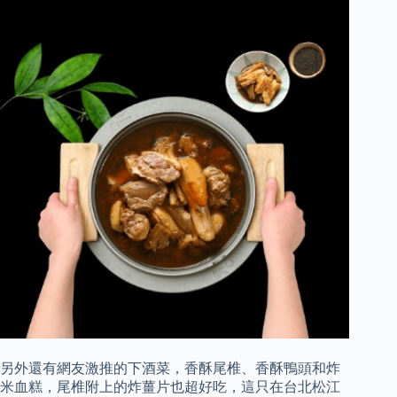
另外還有網友激推的下酒菜，香酥尾椎、香酥鴨頭和炸
米血糕，尾椎附上的炸薑片也超好吃，這只在台北松江