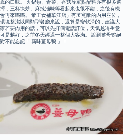
薦的口味。 火鍋類、青菜、香菇等單點配料亦有很多選
擇，三杯快炒、麻辣滷味等看起來也很不錯，之後有機
會再來嚐嚐。 帝王食補華江店」有著寬敞的內用座位，
環境整潔以同類型餐廳來說，還算是蠻乾淨的，建議大
家若要內用的話，可以先打個電話訂位，天氣越冷生意
可是越好，之前冬天經過一整個大客滿。 說到薑母鴨絕
對不能忘記「 霸味薑母鴨 」！