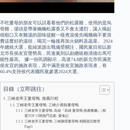
不吃薑母的朋友可以試看看他們的松露雞，使用的是烏
骨雞，湯頭是帶著幽幽松露香又不會太濃烈，讓人喝起
很順口又有雞湯的甜味提醒一樣煮滾後先喝幾碗不要浪
費這麼好的湯頭，喝完一輪後再加火鍋料及蔬菜。 2024
年總統大選，藍綠派誰出戰備受關注，國民黨目前以新
北市長侯友宜聲勢高，民進黨則以副總統賴清德出馬可
能性最高。 據一份民調顯示，高達74.8的新北市民滿意
侯友宜的施政表現，其中滿意侯友宜施政表現者，有
60.4%支持侯代表國民黨參選2024大選。
目錄（立即跳往）
三峽老帝王薑母鴨: 推薦行程
三峽老帝王薑母鴨: 三峽介壽路薑母鴨
三峽老帝王薑母鴨: 高雄『高雄 薑母鴨 推薦餐廳』| 精
選TOP 15間熱門店家- 愛食記
三峽老帝王薑母鴨: 三峽圓環薑母鴨 相關資訊整理
Page1