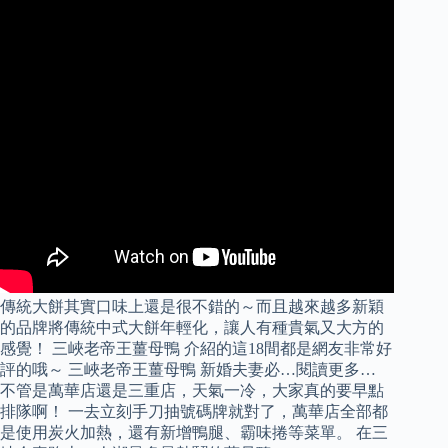
傳統大餅其實口味上還是很不錯的～而且越來越多新穎
的品牌將傳統中式大餅年輕化，讓人有種貴氣又大方的
感覺！ 三峽老帝王薑母鴨 介紹的這18間都是網友非常好
評的哦～ 三峽老帝王薑母鴨 新婚夫妻必…閱讀更多…
不管是萬華店還是三重店，天氣一冷，大家真的要早點
排隊啊！ 一去立刻手刀抽號碼牌就對了，萬華店全部都
是使用炭火加熱，還有新增鴨腿、霸味捲等菜單。 在三