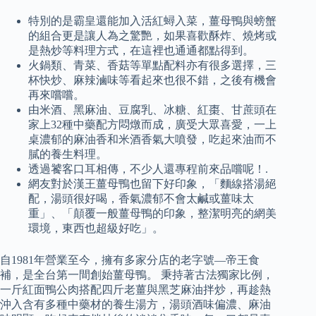
特別的是霸皇還能加入活紅蟳入菜，薑母鴨與螃蟹
的組合更是讓人為之驚艷，如果喜歡酥炸、燒烤或
是熱炒等料理方式，在這裡也通通都點得到。
火鍋類、青菜、香菇等單點配料亦有很多選擇，三
杯快炒、麻辣滷味等看起來也很不錯，之後有機會
再來嚐嚐。
由米酒、黑麻油、豆腐乳、冰糖、紅棗、甘蔗頭在
家上32種中藥配方悶燉而成，廣受大眾喜愛，一上
桌濃郁的麻油香和米酒香氣大噴發，吃起來油而不
膩的養生料理。
透過饕客口耳相傳，不少人還專程前來品嚐呢！.
網友對於漢王薑母鴨也留下好印象，「麵線搭湯絕
配，湯頭很好喝，香氣濃郁不會太鹹或薑味太
重」、「顛覆一般薑母鴨的印象，整潔明亮的網美
環境，東西也超級好吃」。
自1981年營業至今，擁有多家分店的老字號—帝王食
補，是全台第一間創始薑母鴨。 秉持著古法獨家比例，
一斤紅面鴨公肉搭配四斤老薑與黑芝麻油拌炒，再趁熱
沖入含有多種中藥材的養生湯方，湯頭酒味偏濃、麻油