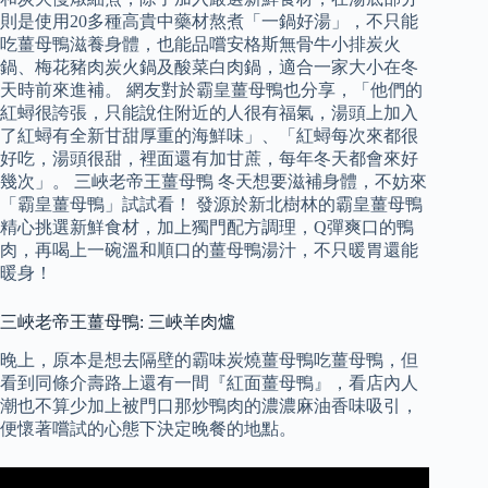
則是使用20多種高貴中藥材熬煮「一鍋好湯」，不只能
吃薑母鴨滋養身體，也能品嚐安格斯無骨牛小排炭火
鍋、梅花豬肉炭火鍋及酸菜白肉鍋，適合一家大小在冬
天時前來進補。 網友對於霸皇薑母鴨也分享，「他們的
紅蟳很誇張，只能說住附近的人很有福氣，湯頭上加入
了紅蟳有全新甘甜厚重的海鮮味」、「紅蟳每次來都很
好吃，湯頭很甜，裡面還有加甘蔗，每年冬天都會來好
幾次」。 三峽老帝王薑母鴨 冬天想要滋補身體，不妨來
「霸皇薑母鴨」試試看！ 發源於新北樹林的霸皇薑母鴨
精心挑選新鮮食材，加上獨門配方調理，Q彈爽口的鴨
肉，再喝上一碗溫和順口的薑母鴨湯汁，不只暖胃還能
暖身！
三峽老帝王薑母鴨: 三峽羊肉爐
晚上，原本是想去隔壁的霸味炭燒薑母鴨吃薑母鴨，但
看到同條介壽路上還有一間『紅面薑母鴨』，看店內人
潮也不算少加上被門口那炒鴨肉的濃濃麻油香味吸引，
便懷著嚐試的心態下決定晚餐的地點。