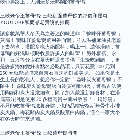
峽介壽路上，人潮最多最熱鬧的薑母鴨.
三峽老帝王薑母鴨: 三峽紅面薑母鴨的評價和優惠，
YOUTUBE和商品老實說的推薦
讓多數萬華人冬天為之著迷的味道非「 鴨味仔薑母鴨 」
莫屬！ 鴨味仔薑母鴨選用番面鴨，並以滋補麻油及老薑
下去熬煮，搭配多樣火鍋配料，喝上一口濃郁湯頭，薑
母鴨的好滋味頓時收服許多人的味蕾！ 另外板橋、永
和、五股等分店在夏天時還會提供「生蠔吃到飽」，更
是許多海鮮愛好者點名必吃品項，只要花費 200 元到
250 元就能品嚐來自東石直送的鮮甜美味。 如果你是土
生土長的彰化人，想必你一定對「 鼎味炭火薑母鴨 」不
陌生！ 鼎味炭火薑母鴨店面裝潢寬敞明亮，遵循古法使
用陶鍋和炭火慢燉細煮，除了加入嚴選新鮮食材，在湯
底部分則是使用 20 多種高貴中藥材熬煮「一鍋好湯」，
不只能吃薑母鴨滋養身體，也能品嚐安格斯無骨牛小排
炭火鍋、梅花豬肉炭火鍋及酸菜白肉鍋，適合一家大小
在冬天時前來進補。
三峽老帝王薑母鴨: 三峽薑母鴨時間