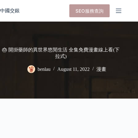
Skip
to
中國交銀
SEO服務查詢
content
🎂 開掛藥師的異世界悠閒生活 全集免費漫畫線上看(下
拉式)
benlau
August 11, 2022
漫畫