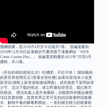
擔綱插畫，從2018月4月至今出版共7卷。 改編漫畫由
2018年12月28日起連載於竹書房旗下漫畫網站「WEB
Comic Ganma Plus」。 改編電視動畫於2021年7月至9月
播映，共12集。
《开挂药师的悠闲生活》吐槽吧，不吐不快！ 開掛藥師
的異世界悠閒生活 [查看全部吐槽] 如果你发现本小说更
新滞后(请附上新资源链接或网盘)，或非版权下架而缺章
少节、无法下载的情况，请立即通知管理员，我们将尽
快跟进。 禮治名義上是作為藥師，但能製作的藥品種類
項目其實很雜，從異世界正常可見的的回復傷勢回復藥
水、解除中毒的解毒劑開始，一直到補充精力的能量飲