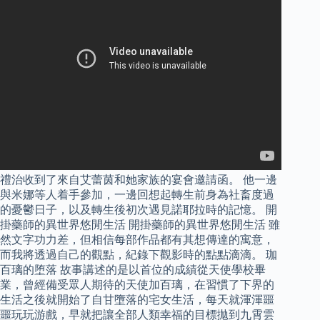
禮治收到了來自艾蕾茵和她家族的宴會邀請函。 他一邊
與米娜等人着手參加，一邊回想起轉生前身為社畜度過
的憂鬱日子，以及轉生後初次遇見諾耶拉時的記憶。 開
掛藥師的異世界悠閒生活 開掛藥師的異世界悠閒生活 雖
然文字功力差，但相信每部作品都有其想傳達的寓意，
而我將透過自己的觀點，紀錄下觀影時的點點滴滴。 珈
百璃的堕落 故事講述的是以首位的成績從天使學校畢
業，曾經備受眾人期待的天使加百璃，在習慣了下界的
生活之後就開始了自甘墮落的宅女生活，每天就渾渾噩
噩玩玩游戲，早就把讓全部人類幸福的目標拋到九霄雲