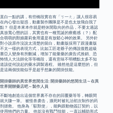
直白一點的講，有些橋段實在有「ㄎ一ㄤ」讓人很容易
在內心發出疑惑，動畫製作團隊是不是也太放飛自我了
點？ 但是本來本作就是輕休閒取向的作品，不要太過認
真放寬心態的話，其實也有一種荒誕的療癒感（？）配
合萌萌的獸娘蘿莉食用還是有放鬆心神的效果。 另外針
對小說原作沒說太清楚的留白，動畫版採用了跟漫畫版
不太一樣的表現方式，比如工匠老爺子的傳說復甦超級
賽亞人變身有所刪減，增加了能量藥的廣告式推銷、恐
怖情人大法師化等等橋段，還有意味不明槽點太多不知
道該從何說起的藥水調製過程。 雖然他是這麼想的，但
是這兩個技能似乎是超乎想象的開掛技能。
開掛藥師的異世界悠閒生活: 開掛藥師的悠閒生活～在異
世界開辦藥店吧～製作人員
不斷地創造出這個世界裏不存在的回覆藥等等，轉眼間
就大賺一筆。 被怪兽袭击，濒死时被礼治初次制作的药
剂拯救。 他身為「馭獸使」，能夠跟動物簽訂契約，以
使用牠們的力量。 他並沒有戰鬥技能，一直以輔助形式