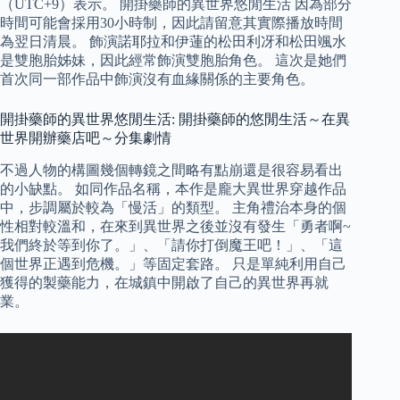
（UTC+9）表示。 開掛藥師的異世界悠閒生活 因為部分
時間可能會採用30小時制，因此請留意其實際播放時間
為翌日清晨。 飾演諾耶拉和伊蓮的松田利冴和松田颯水
是雙胞胎姊妹，因此經常飾演雙胞胎角色。 這次是她們
首次同一部作品中飾演沒有血緣關係的主要角色。
開掛藥師的異世界悠閒生活: 開掛藥師的悠閒生活～在異
世界開辦藥店吧～分集劇情
不過人物的構圖幾個轉鏡之間略有點崩還是很容易看出
的小缺點。 如同作品名稱，本作是龐大異世界穿越作品
中，步調屬於較為「慢活」的類型。 主角禮治本身的個
性相對較溫和，在來到異世界之後並沒有發生「勇者啊~
我們終於等到你了。」、「請你打倒魔王吧！」、「這
個世界正遇到危機。」等固定套路。 只是單純利用自己
獲得的製藥能力，在城鎮中開啟了自己的異世界再就
業。