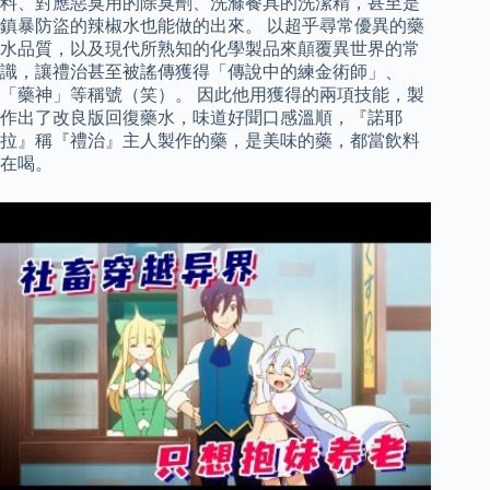
料、對應惡臭用的除臭劑、洗滌餐具的洗潔精，甚至是
鎮暴防盜的辣椒水也能做的出來。 以超乎尋常優異的藥
水品質，以及現代所熟知的化學製品來顛覆異世界的常
識，讓禮治甚至被謠傳獲得「傳說中的練金術師」、
「藥神」等稱號（笑）。 因此他用獲得的兩項技能，製
作出了改良版回復藥水，味道好聞口感溫順，『諾耶
拉』稱『禮治』主人製作的藥，是美味的藥，都當飲料
在喝。