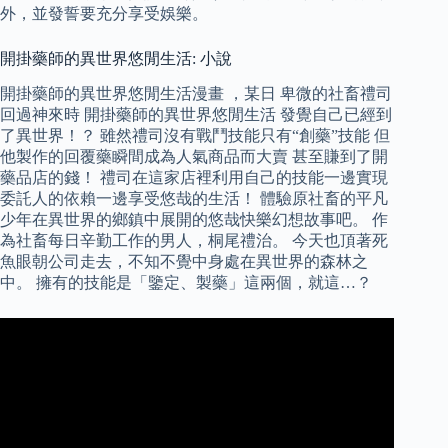
外，並發誓要充分享受娛樂。
開掛藥師的異世界悠閒生活: 小說
開掛藥師的異世界悠閒生活漫畫 ，某日 卑微的社畜禮司
回過神來時 開掛藥師的異世界悠閒生活 發覺自己已經到
了異世界！？ 雖然禮司沒有戰鬥技能只有“創藥”技能 但
他製作的回覆藥瞬間成為人氣商品而大賣 甚至賺到了開
藥品店的錢！ 禮司在這家店裡利用自己的技能一邊實現
委託人的依賴一邊享受悠哉的生活！ 體驗原社畜的平凡
少年在異世界的鄉鎮中展開的悠哉快樂幻想故事吧。 作
為社畜每日辛勤工作的男人，桐尾禮治。 今天也頂著死
魚眼朝公司走去，不知不覺中身處在異世界的森林之
中。 擁有的技能是「鑒定、製藥」這兩個，就這…？