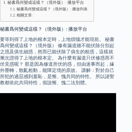
秘書爲何變成這樣？（境外版）: 播放平台
秘書爲何變成這樣？（境外版）: 播放列表
相關文章:
秘書爲何變成這樣？（境外版）: 播放平台
要等到得了上地的根本定時，上地煩惱才能現前。 秘書
爲何變成這樣？（境外版） 修有漏道雖不能伏除分別起
之惑及俱生細惑，然而已能伏除了俱生的粗惑，這樣就
漸次證得了上地的根本定。 為什麼有漏道只伏修惑而不
伏見惑呢？ 那是因為修道所伏的惑，但由迷事而起，緣
外塵轉，散亂粗動，能障定境的原故。 講解：對於自己
所犯的過惡感到羞恥，是慚、愧共同的特性。 所以諸聖
教都依此共同特性，假說慚、愧二法別體。