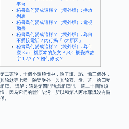
平台
秘書爲何變成這樣？（境外版）: 播放
列表
秘書爲何變成這樣？（境外版）: 電視
動畫
秘書爲何變成這樣？（境外版）: 為何
不愛接電話？內行揭「5大原因」
秘書爲何變成這樣？（境外版）: 為什
麼 Excel 檔原本的英文 A,B,C 欄變成數
字 1,2,3了？如何修改？
第二家說，十個小隨煩惱中，除了誑、諂、憍三個外，
其餘忿等七種，除樂受外，與其餘喜、憂、苦、捨四受
相應。 講解：這是第四門諸識相應門。 這二十個隨煩
惱，因為它們的體唯染污，所以和第八阿賴耶識沒有關
係。