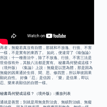
再者，無癡若真沒有自體，那就和不放逸、行捨、不害
一樣，不是實有的東西了。 如此，便違背了《瑜伽論》
所說：十一種善法中，除了不放逸、行捨、不害三法是
世俗假有外，其餘八法都是實有。 秘書爲何變成這樣？
（境外版） 《集論》上說：無癡是以慧為體，那是因為
無癡的因果通於生得、聞、思、修四慧，所以舉彼因果
顯此自性。 好像「忍」是信因，「樂」是信果，即以
忍、樂來表顯信的自體一樣。
秘書爲何變成這樣？（境外版）: 播放列表
通就是善慧；別就是用無貪對治貪、無瞋對治瞋、無癡