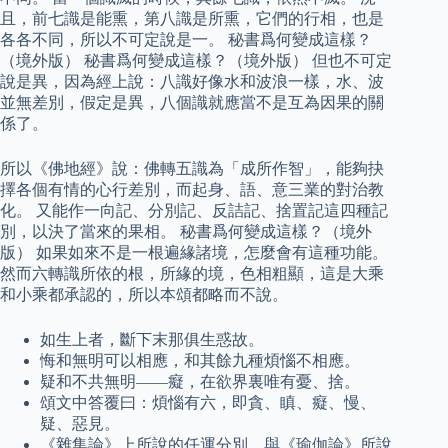
且，前七識是能熏，第八識是所熏，它們的行相，也是
各各不同，所以不可定說是一。 秘書爲何變成這樣？
（境外版） 秘書爲何變成這樣？（境外版） 但也不可定
說是異，因為經上說：八識好像水和波浪一樣，水、波
並無差別，假定是異，八個識就應當不是互為因果的關
係了。
所以《佛地經》說：佛轉五識為「成所作智」，能夠抉
擇各個有情的心行差別，而起身、語、意三業的對治教
化。 又能作一向記、分別記、反詰記、捨置記這四種記
別，以決了當來的果相。 秘書爲何變成這樣？（境外
版） 如果如來不是一根遍緣諸境，怎麼會有這種功能。
然而六轉識所依的根，所緣的境，色相粗顯，這是大乘
和小乘都承認的，所以本頌都略而不說。
如生上者，斷下末那俱生惑故。
悔和無明可以相應，和其餘九種煩惱不相應。
疑和不共無明——癡，在欲界裏唯有憂、捨。
頌文中答覆曰：煩惱有六，即貪、瞋、癡、慢、
疑、惡見。
《雜集論》上所說的任運分別，與《瑜伽論》所說