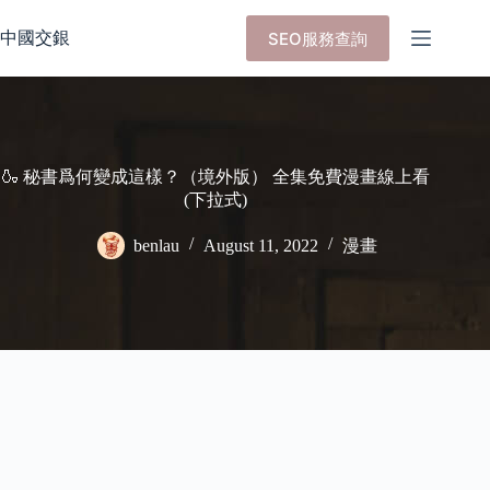
Skip
to
中國交銀
SEO服務查詢
content
🍶 秘書爲何變成這樣？（境外版） 全集免費漫畫線上看
(下拉式)
benlau
August 11, 2022
漫畫