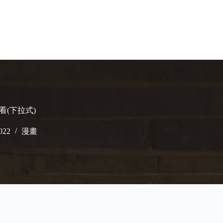
看(下拉式)
022
漫畫