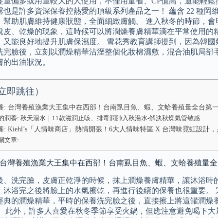
髮量偏多或用量較大的人使用，不僅用量省、CP值高，還能輕鬆擁
露也是許多資深保養控熱愛的頂級系列產品之一！ 蘊含 22 種
，幫助肌膚維持健康狀態，全面細緻膚觸。 進入秋冬的時節，會
脫皮、乾燥的現象，這時候可以將潤燥養膚精華滴在平常使用的
，又能良好地提升肌膚保濕度。 雪花秀教育講師提到，因為韓國
洗完臉後，立刻以潤燥精華沾溼整個化妝棉濕敷，混合油肌局部
膚的出油狀況。
立即跳往）
養: 台灣養殖漁業大王集中在西部！台南虱目魚、蝦、文蛤養殖量全台第
的潤養: 秋天湯水｜11款滋潤止咳、排毒潤肺入秋湯水-解決秋燥氣管敏感
: Kiehl’s「人情味商店」熱情開張！6大人情味特區 X 台灣味霓虹設
關文章:
: 台灣養殖漁業大王集中在西部！台南虱目魚、蝦、文蛤養殖量
後、洗完臉，皮膚正乾淨的時候，抹上潤燥養膚精華，讓沐浴時的
，沐浴完之後將臉上的水氣擦乾，再進行後續的保養也很重要。 
經典的潤燥精華，平時的保養洗完臉之後，直接擦上將這罐潤燥
。 此外，許多人喜愛在秋冬季節享受火鍋，但應注意避免喝下大