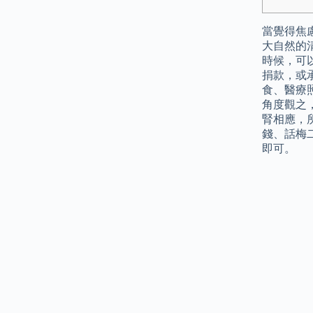
當覺得焦
大自然的
時候，可
捐款，或
食、醫療
角度觀之
腎相應，
錢、話梅
即可。