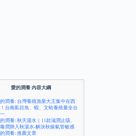
愛的潤養 內容大綱
的潤養: 台灣養殖漁業大王集中在西
！台南虱目魚、蝦、文蛤養殖量全台
一
的潤養: 秋天湯水｜11款滋潤止咳、
毒潤肺入秋湯水-解決秋燥氣管敏感
的潤養: 推薦文章