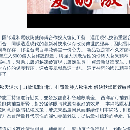
年起，團隊還和鶯歌陶藝師傅合作投入復刻工藝，運用現代技術重塑
而合，同樣透過現代的創新科技來保存改良傳世的經典，因此雪
同為保存、修復台灣百年花磚盡一份心力。 新品就是前不久才熱
肌膚注入6000倍人蔘修護能量，與強大抗老活性的珍稀人蔘果精
縮毛孔，幫助肌膚超越凍齡實現肌膚逆生長！ 買最新修護安瓶，
全方位的保養程序，速效美肌就靠這一組。 這麼神奇的國民精華液
好了！
 秋天湯水｜11款滋潤止咳、排毒潤肺入秋湯水-解決秋燥氣管敏
濟志工持續進行勘災，並發放熱食和急難救助金。 西洋參可補氣
是能夠補益肝腎，對於緩解眼睛乾澀有很好的效果。 本網站隱私權政
並同意新版隱私權政策，若您未點選同意而繼續使用本網站，則視
寶》為台灣最具代表性的婦幼專業雜誌，提供最可信賴的孕產、
芽還可以有效清熱明目，補氣養血，幫助孩子保護視力，預防缺鐵