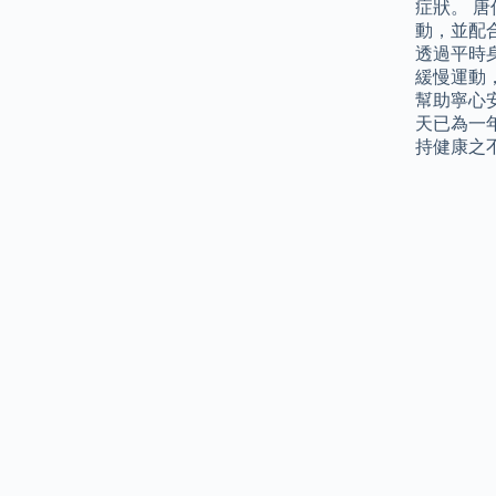
症狀。 
動，並配
透過平時
緩慢運動
幫助寧心
天已為一
持健康之