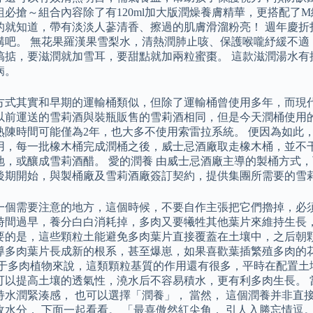
組必搶～組合內容除了有120ml加大版潤燥養膚精華，更搭配了
的就知道，帶有淡淡人蔘清香、擦過的肌膚滑溜粉亮！ 週年慶折扣
購吧。 無花果羅漢果雪梨水，清熱潤肺止咳、保護喉嚨紓緩不適
就搞掂，要滋潤就加雪耳，要甜點就加兩粒蜜棗。 這款滋潤湯水有
病。
方式其實和早期的運輸桶類似，但除了運輸桶曾使用多年，而現
年代以前運送的雪莉酒與裝瓶販售的雪莉酒相同，但是今天潤桶使
熟陳時間可能僅為2年，也大多不使用索雷拉系統。 便因為如此
用，每一批橡木桶完成潤桶之後，威士忌酒廠取走橡木桶，並不
地，或釀成雪莉酒醋。 愛的潤養 由威士忌酒廠主導的製桶方式，
年代後期開始，與製桶廠及雪莉酒廠簽訂契約，提供集團所需要的雪
一個需要注意的地方，這個時候，不要自作主張把它們擼掉，必
時間過早，養分白白消耗掉，多肉又要犧牲其他葉片來維持生長，
要的是，這些顆粒土能避免多肉葉片直接覆蓋在土壤中，之后朝
導多肉葉片長成新的根系，甚至爆崽，如果喜歡葉插繁殖多肉的
對于多肉植物來說，這類顆粒基質的作用還有很多，平時在配置土
可以提高土壤的透氣性，澆水后不容易積水，更有利多肉生長。 
持水潤緊湊感， 也可以選擇「潤養」， 當然， 這個潤養并非直
收水分， 下面一起看看。 「最喜傲然紅尖角， 引人入勝忘情逗。