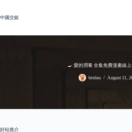
Skip
to
content
中國交銀
🍳 愛的潤養 全集免費漫畫線上
benlau
August 11, 2
好站推介