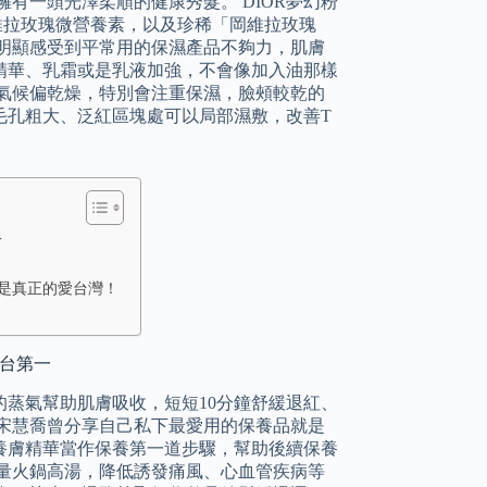
有一頭光澤柔順的健康秀髮。 DIOR夢幻粉
岡維拉玫瑰微營養素，以及珍稀「岡維拉玫瑰
明顯感受到平常用的保濕產品不夠力，肌膚
精華、乳霜或是乳液加強，不會像加入油那樣
氣候偏乾燥，特別會注重保濕，臉頰較乾的
毛孔粗大、泛紅區塊處可以局部濕敷，改善T
一
計，是真正的愛台灣！
全台第一
蒸氣幫助肌膚吸收，短短10分鐘舒緩退紅、
宋慧喬曾分享自己私下最愛用的保養品就是
養膚精華當作保養第一道步驟，幫助後續保養
量火鍋高湯，降低誘發痛風、心血管疾病等