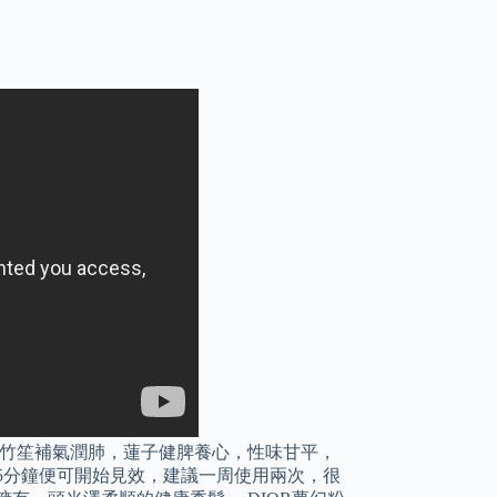
 竹笙補氣潤肺，蓮子健脾養心，性味甘平，
5分鐘便可開始見效，建議一周使用兩次，很