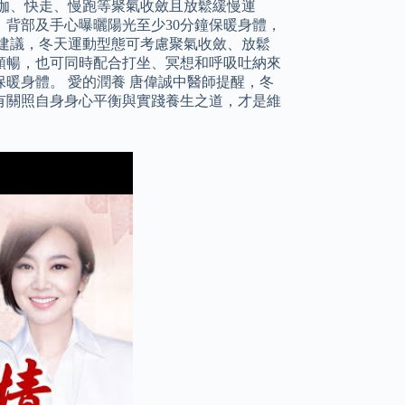
伽、快走、慢跑等聚氣收斂且放鬆緩慢運
背部及手心曝曬陽光至少30分鐘保暖身體，
建議，冬天運動型態可考慮聚氣收斂、放鬆
順暢，也可同時配合打坐、冥想和呼吸吐納來
暖身體。 愛的潤養 唐偉誠中醫師提醒，冬
有關照自身身心平衡與實踐養生之道，才是維