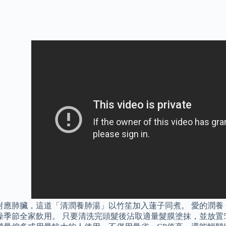
對應肺臟，這道「清潤養肺湯」以竹笙加入蓮子同煮。 愛的潤養
燥季節全家飲用。 只要清洗完頭髮後沾取適量髮膜塗抹，並放置