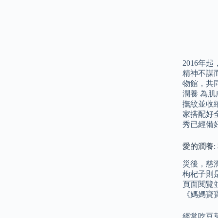
2016
精神不謀
物館，共
潤養 為
撫紋並收
家搭配好
秀已經備
愛的潤養:
災後，慈
枸杞子則
頁面閱覽
《媽媽寶
經常吃豆