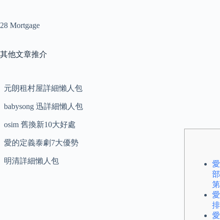
28 Mortgage
其他文章推介
元朗租村屋詳細懶人包
babysong 迅詳細懶人包
osim 舊換新10大好處
愛的定義泰劇7大優勢
明清詳細懶人包
愛
部
第
愛
排
愛