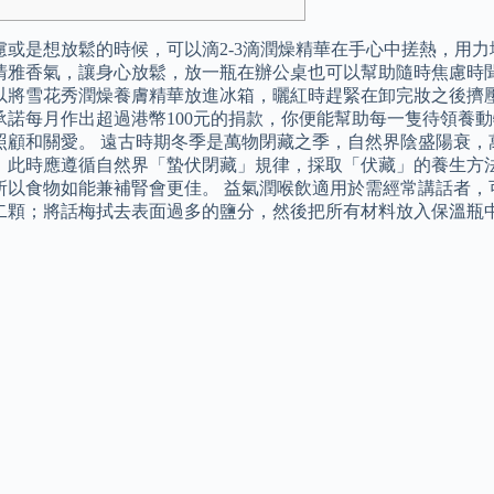
慮或是想放鬆的時候，可以滴2-3滴潤燥精華在手心中搓熱，用
清雅香氣，讓身心放鬆，放一瓶在辦公桌也可以幫助隨時焦慮時聞
以將雪花秀潤燥養膚精華放進冰箱，曬紅時趕緊在卸完妝之後擠壓
承諾每月作出超過港幣100元的捐款，你便能幫助每一隻待領養
照顧和關愛。 遠古時期冬季是萬物閉藏之季，自然界陰盛陽衰，
，此時應遵循自然界「蟄伏閉藏」規律，採取「伏藏」的養生方
所以食物如能兼補腎會更佳。 益氣潤喉飲適用於需經常講話者，
二顆；將話梅拭去表面過多的鹽分，然後把所有材料放入保溫瓶