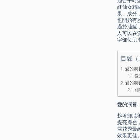
適合平時
紅仙女精
果」成分
也開始有
過於油膩
人可以在
字部位肌
目錄（
愛的潤
愛
愛的潤養
相
愛的潤養
趁著卸妝
提亮膚色
雪花秀最
效果更佳