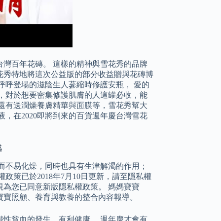
台灣百年花磚。 這樣的精神與雪花秀的品牌
花秀特地將這次公益版的部分收益贈與花磚博
呼呼登場的滋陰生人蔘縮時修護安瓶， 愛的
萃，對於想要密集修護肌膚的人這罐必收，能
還有送潤燥養膚精華與面膜等，雪花秀幫大
，在2020即將到來的百貨週年慶台灣雪花
感
而不易化燥，同時也具有生津解渴的作用；
策已於2018年7月10日更新，請至隱私權
為您已同意新版隱私權政策。 媽媽寶寶
寶寶照顧、養育與教養的整合內容報導。
性貧血的發生，有利健康。 週年慶才會有