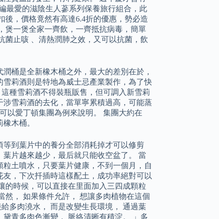
M編最愛的滋陰生人蔘系列保養旅行組合，此
後，價格竟然有高達6.4折的優惠，勢必造
，煲一煲全家一齊飲，一齊抵抗病毒，簡單
抗菌止咳 、清熱潤肺之效，又可以抗菌，飲
代潤桶是全新橡木桶之外，最大的差別在於，
用的雪莉酒則是特地為威士忌產業製作，為了快
，這種雪莉酒不得裝瓶販售，但可調入新雪莉
干涉雪莉酒的去化，當單寧累積過高，可能蒸
可以愛丁頓集團為例來說明。 集團大約在
莉橡木桶。
須等到葉片中的養分全部消耗掉才可以修剪
葉片越來越少，最后就只能收空盆了。 當
顆粒土噴水，只要葉片健康，不到一個月，自
花友，下次扦插時這樣配土，成功率絕對可以
壤的時候，可以直接在里面加入三四成顆粒
當然， 如果條件允許， 想讓多肉植物在這個
接給多肉澆水， 而是改變生長環境， 通過葉
 黛青多肉色漸變， 脈絡清晰有積淀。 」多