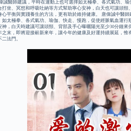
唐偉誠醫師建議，平時在運動上也可選擇如太極拳、各式氣功、瑜
合打坐、冥想和呼吸吐納等方式幫助寧心安神，白天也可讓頭頸、
身心平衡與實踐養生的方法，更有助於維持健康。 唐偉誠中醫師
，如太極拳、各式氣功、瑜伽、快走、慢跑，促使經脈氣血運行
安神，白天時建議可讓頭頸、背部及手心曝曬陽光至少30分鐘來保
年之末，即將迎接嶄新來年，讓今年的健康及好運持續展延，惟
不二法門。