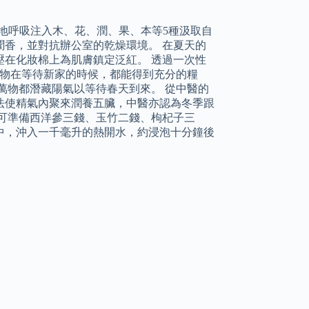
力地呼吸注入木、花、潤、果、本等5種汲取自
香，並對抗辦公室的乾燥環境。 在夏天的
在化妝棉上為肌膚鎮定泛紅。 透過一次性
動物在等待新家的時候，都能得到充分的糧
萬物都潛藏陽氣以等待春天到來。 從中醫的
法使精氣內聚來潤養五臟，中醫亦認為冬季跟
可準備西洋參三錢、玉竹二錢、枸杞子三
中，沖入一千毫升的熱開水，約浸泡十分鐘後