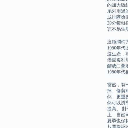
的加大版
系列用過
成排隊搶
30分鐘
完不易生
這種潤桶
1980
速生產，
酒重複利
餾成白蘭
1980
當然，有
掉，修剪
然，更重
然可以誘
提高。 
土，自然
夏季也保
片間接吸