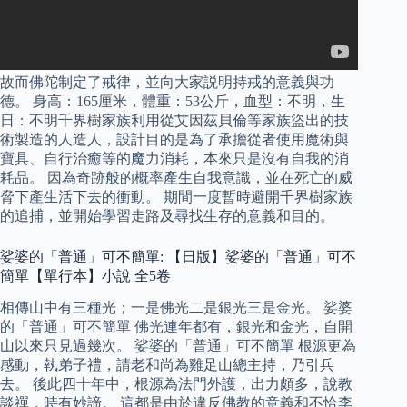
故而佛陀制定了戒律，並向大家説明持戒的意義與功
德。 身高：165厘米，體重：53公斤，血型：不明，生
日：不明千界樹家族利用從艾因茲貝倫等家族盜出的技
術製造的人造人，設計目的是為了承擔從者使用魔術與
寶具、自行治癒等的魔力消耗，本來只是沒有自我的消
耗品。 因為奇跡般的概率產生自我意識，並在死亡的威
脅下產生活下去的衝動。 期間一度暫時避開千界樹家族
的追捕，並開始學習走路及尋找生存的意義和目的。
娑婆的「普通」可不簡單: 【日版】娑婆的「普通」可不
簡單【單行本】小說 全5卷
相傳山中有三種光；一是佛光二是銀光三是金光。 娑婆
的「普通」可不簡單 佛光連年都有，銀光和金光，自開
山以來只見過幾次。 娑婆的「普通」可不簡單 根源更為
感動，執弟子禮，請老和尚為雞足山總主持，乃引兵
去。 後此四十年中，根源為法門外護，出力頗多，說教
談禪，時有妙諦。 這都是由於違反佛教的意義和不恰李