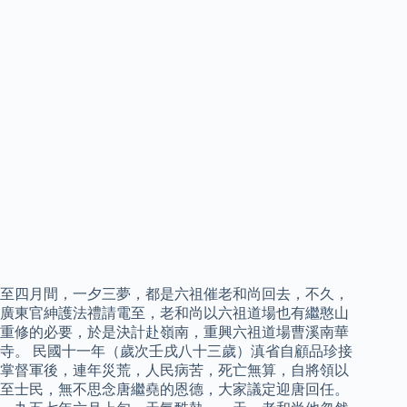
至四月間，一夕三夢，都是六祖催老和尚回去，不久，
廣東官紳護法禮請電至，老和尚以六祖道場也有繼憨山
重修的必要，於是決計赴嶺南，重興六祖道場曹溪南華
寺。 民國十一年（歲次壬戌八十三歲）滇省自顧品珍接
掌督軍後，連年災荒，人民病苦，死亡無算，自將領以
至士民，無不思念唐繼堯的恩德，大家議定迎唐回任。