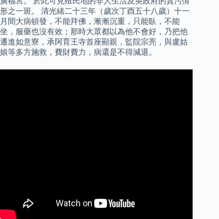
廣福宮。 於此可見殖民地的非人生活及英政府的貪污情
形之一斑。 清光緒二十三年（歲次丁酉五十八歲）十一
月間大病頓發，不能拜佛，漸漸沉重，只能臥，不能
坐，服藥也沒有效；那時大眾都以為他不會好，乃把他
遷進如意寮，承阿育王寺首座顯親，監院宗亮，與盧姑
娘等多方施救，費財費力，病還是不得減退。