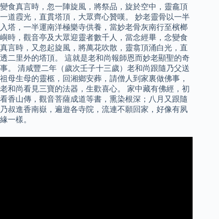
變食真言時，忽一陣旋風，將祭品，旋於空中，靈龕頂
一道霞光，直貫塔頂，大眾齊心贊嘆。 妙老靈骨以一半
入塔，一半運南洋極樂寺供養，當妙老骨灰南行至檳榔
嶼時，觀音亭及大眾迎靈者數千人，當念經畢，念變食
真言時，又忽起旋風，將萬花吹散，靈翕頂涌白光，直
透二里外的塔頂。 這就是老和尚報師恩而妙老顯聖的奇
事。 清咸豐二年（歲次壬子十三歲）老和尚跟隨乃父送
祖母生母的靈柩，回湘鄉安葬，請僧人到家裏做佛事，
老和尚看見三寶的法器，生歡喜心。 家中藏有佛經，初
看香山傳，觀音菩薩成道等書，熏染根深；八月又跟隨
乃叔進香南嶽，遍遊各寺院，流連不願回家，好像有夙
緣一樣。