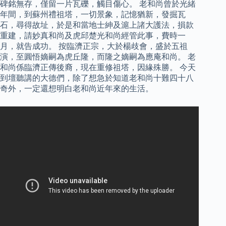
碑銘無存，僅留一片瓦礫，觸目傷心。 老和尚曾於光緒
年間，到蘇州禮祖塔，一切景象，記憶猶新，發掘瓦
石，尋得故址，於是和當地士紳及滬上諸大護法，損款
重建，請妙真和尚及虎邱楚光和尚經管此事，費時一
月，就告成功。 按臨濟正宗，大於楊歧會，盛於五祖
演，至圓悟嫡嗣為虎丘隆，而隆之嫡嗣為應庵和尚。 老
和尚係臨濟正傳後裔，現在重修祖塔，因緣殊勝。 今天
到壇聽講的大德們，除了想急於知道老和尚十難四十八
奇外，一定還想明白老和尚近年來的生活。