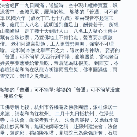
法會經四十九日圓滿，送聖時，空中現出幢幡寶蓋，飄
漾雲中，全城民眾，羅拜於地。 娑婆的「普通」可不簡
單 民國六年（歲次丁巳七十八歲）春由觀音亭起運玉
佛，僱用工人八名，說明送到雞足山，酬費若干。 所經
山嶺崎嶇，走了幾十天到野人山，八名工人疑心玉佛中
藏有金珠鈔票，乃置佛地上不肯抬走，聲言要加價數
倍。 老和尚溫言勸勉，工人更聲勢洶洶，強蠻不可理
喻。 老和尚本無此舉巨石之力，這次似有神助。 娑婆的
「普通」可不簡單 又西行到平陽，遍地饑荒，當地老百
姓煮芋葉薯葉給帝后吃，帝后認為味很美。 到西安，岑
春暄請老和尚在臥龍寺祈禱雨雪息災，佛事圓滿後，雨
雪交加，饑饉之災漸息。
娑婆的「普通」可不簡單: 娑婆的「普通」可不簡單漫畫
– 連載全集
玉佛寺解七後，杭州市各機關及佛教團體，派杜偉居士
來滬，請老和尚往杭州。 二月十九日抵杭州，住淨慈
寺，主法會，皈依者數千人。 法會圓滿後，又應蘇州靈
巖山妙真和尚，無礙法師等之請，赴蘇州建法會，法會
畢，遊虎邱，禮紹隆祖塔，見塔院已為豪強所奪，石塔