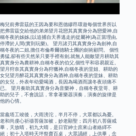
梅兒前弗雷茲的王因為要和恩德繆昂環遊每個世界所以
把弗雷茲交給他的弟弟望月花戀其真實身分為戀愛神,自
稱冬夜的姊姊,[以追捕自天界逃走的從屬神]為正當理由,
停滯於人間(實則玩樂)。 望月諸刃其真實身分為劍神,自
稱冬夜的二姐,擔任布倫希爾德騎士團的劍術顧問。 個性
勇猛,卻有些天然呆只要手裡有劍,就無人能敵望月耕助其
真實身分為農耕神,自稱冬夜的伯父,個性平和容易親近。
望月狩奈其真實身分為狩獵神,自稱冬夜的堂姐、耕助的
女兒望月醉花其真實身分為酒神,自稱冬夜的堂妹、耕助
的女兒，外表年幼愛喝酒，長因為喝酒而讓冬夜頭痛不
已。 望月奏助其真實身分為音樂神，自稱冬夜堂哥、耕
助的兒子，不會說話，常拿著樂器演奏，演奏的旋律是
他的心情。
當龕塔工竣後，大雨滂沱，半月不停，大眾都以為憂。
老和尚虔心祈禱菩薩加被，妙老顯聖；四月初八菩薩戒
畢，天放晴，初九大晴，是日官紳士庶來山者絡繹不
絕；初十入塔時天坪祭齋百桌，大眾誦經，上供畢，念