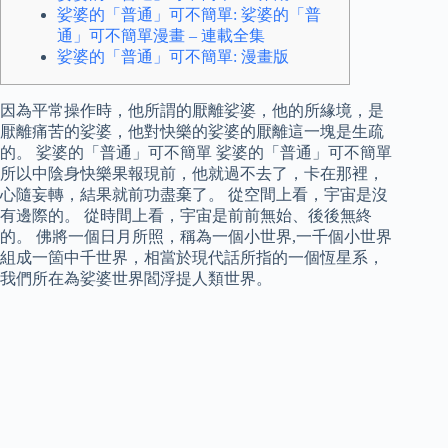
娑婆的「普通」可不簡單: 娑婆的「普
通」可不簡單漫畫 – 連載全集
娑婆的「普通」可不簡單: 漫畫版
因為平常操作時，他所謂的厭離娑婆，他的所緣境，是
厭離痛苦的娑婆，他對快樂的娑婆的厭離這一塊是生疏
的。 娑婆的「普通」可不簡單 娑婆的「普通」可不簡單
所以中陰身快樂果報現前，他就過不去了，卡在那裡，
心隨妄轉，結果就前功盡棄了。 從空間上看，宇宙是沒
有邊際的。 從時間上看，宇宙是前前無始、後後無終
的。 佛將一個日月所照，稱為一個小世界,一千個小世界
組成一箇中千世界，相當於現代話所指的一個恆星系，
我們所在為娑婆世界閻浮提人類世界。