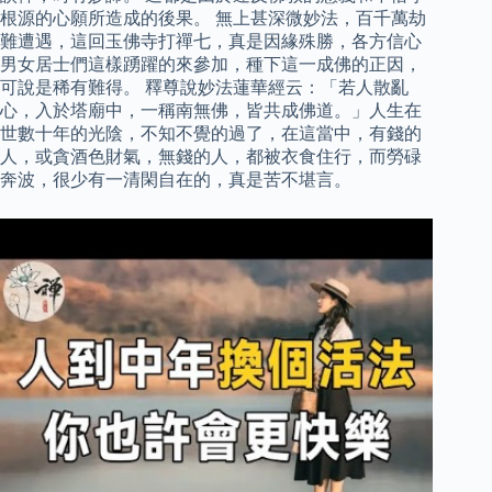
根源的心願所造成的後果。 無上甚深微妙法，百千萬劫
難遭遇，這回玉佛寺打禪七，真是因緣殊勝，各方信心
男女居士們這樣踴躍的來參加，種下這一成佛的正因，
可說是稀有難得。 釋尊說妙法蓮華經云：「若人散亂
心，入於塔廟中，一稱南無佛，皆共成佛道。」人生在
世數十年的光陰，不知不覺的過了，在這當中，有錢的
人，或貪酒色財氣，無錢的人，都被衣食住行，而勞碌
奔波，很少有一清閑自在的，真是苦不堪言。