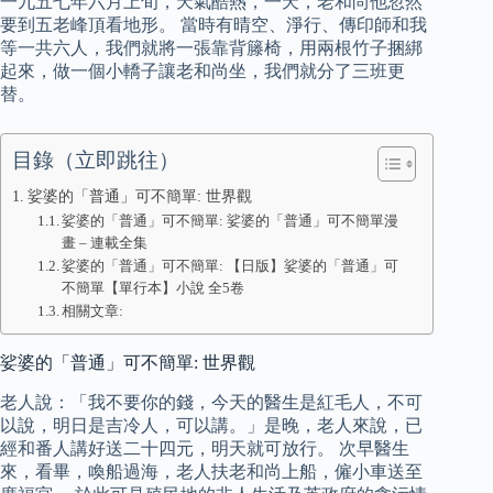
一九五七年六月上旬，天氣酷熱，一天，老和尚他忽然
要到五老峰頂看地形。 當時有晴空、淨行、傳印師和我
等一共六人，我們就將一張靠背籐椅，用兩根竹子捆綁
起來，做一個小轎子讓老和尚坐，我們就分了三班更
替。
目錄（立即跳往）
娑婆的「普通」可不簡單: 世界觀
娑婆的「普通」可不簡單: 娑婆的「普通」可不簡單漫
畫 – 連載全集
娑婆的「普通」可不簡單: 【日版】娑婆的「普通」可
不簡單【單行本】小說 全5卷
相關文章:
娑婆的「普通」可不簡單: 世界觀
老人說：「我不要你的錢，今天的醫生是紅毛人，不可
以說，明日是吉冷人，可以講。」是晚，老人來說，已
經和番人講好送二十四元，明天就可放行。 次早醫生
來，看畢，喚船過海，老人扶老和尚上船，僱小車送至