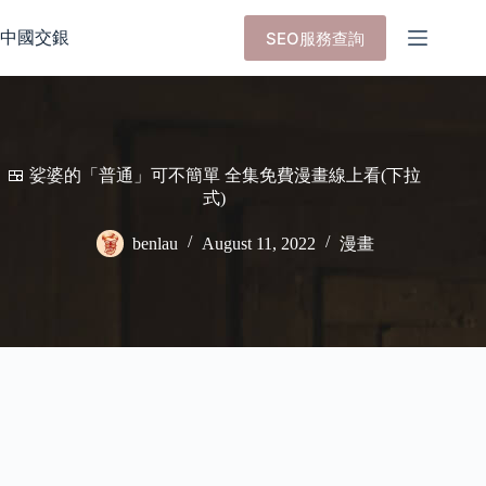
Skip
to
中國交銀
SEO服務查詢
content
🍱 娑婆的「普通」可不簡單 全集免費漫畫線上看(下拉
式)
benlau
August 11, 2022
漫畫