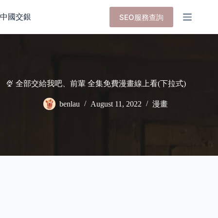
Skip
to
中國交銀
SEO服務查詢
content
🍨 全部交給我吧、前輩 全集免費漫畫線上看(下拉式)
benlau
August 11, 2022
漫畫