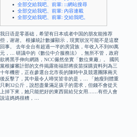
全部交給我吧、前輩: :::網站搜尋
全部交給我吧、前輩: 內容連載
全部交給我吧、前輩: 交給我吧。
我日语是零基础，希望有日本或者中国的朋友能推荐
些，谢谢。 根據統計數據顯示，現實狀況可能不是這麼
回事。 去年全台有超過一半的房貸族，年收入不到80萬
元，… 研議中的《數位中介服務法》，無所不管，政府
欲將黑手伸向網路，NCC儼然坐實「數位東廠」。 國民
黨根據審計部的文件揭露衛福部將疫苗採購資料列為三
十年機密，正在參選台北市長的陳時中及競選團隊兩天
後反擊了，其中最令人啼笑皆非的是，… 「她瘦到體重
只剩32公斤，說想盡量滿足孩子的需求，但錢不會從天
上掉下來，她只能把好的東西留給兒女用……有些人會
說這媽媽很糟，…