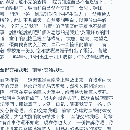
的唏噓，道不完的親情。 院長知道自己不合適留下，悄
悄的離開了，吳庸和自己父母交談了一會兒，話鋒一
轉，問道：“爸，到底誰對你下手”生爲人子，父親遭人
暗殺，此仇不共戴天，自然要問明白，以便於出手解
決。 全部交給我吧、前輩 “咱們這麼幹等着也不是個
事，說點能說的吧那個叫思思的是我姐”吳庸好奇的問
道，童年的記憶已經全部模糊。 憤怒、悲傷、絕望之
餘，優向鴨倉的女朋友、自己一直憧憬的前輩——有
著“學校第一美女”之稱的櫻島燈子打出了電話。 贺峻
霖，2004年6月15日出生于四川成都，时代少年团成员。
全部交給我吧、前輩: 交給我吧。
而緊接着，一道閃電從巨龍背上釋放出來，直接劈向天
空的雲層，將那密佈的烏雲劈散，然後又瞬間從天而
降，劈落在密集的巨人大軍中，瞬間將大量巨人劈死。
“我明白你的難處了，過去的就過去吧，既然京城蔣家不
認我們，那就算了，人活一口氣，這事我管了，爸，你
安心養傷吧。 全部交給我吧、前輩 ”吳庸對京城蔣家沒
感覺，大包大攬的將事情接下來。 全部交給我吧、前輩
“有件事你還不知道，現在你也大了，一併告訴你吧，你
爸我原本是京城蔣家的人，因爲和你媽結婚的緣故，被