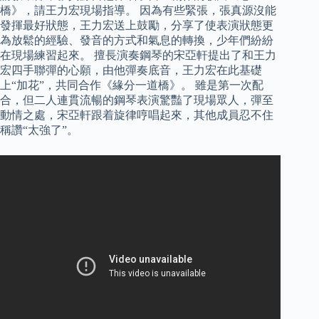
橋》，請王力宏現場指導。 因為有些緊張，張真源沒能
發揮最好狀態，王力宏送上鼓勵，分享了使表演狀態更
為放鬆的經驗、發音的方式和氣息的轉換，少年們紛紛
在現場練習起來。 擅長演奏鋼琴的宋亞軒提出了和王力
宏四手聯彈的心願，由他彈奏底音，王力宏在此基礎
上“加花”，共同合作《緣分一道橋》。 雖是第一次配
合，但二人連貫流暢的鋼琴表演驚豔了現場眾人，彈至
動情之處，宋亞軒跟着旋律哼唱起來，其他成員忍不住
稱讚“太強了”。