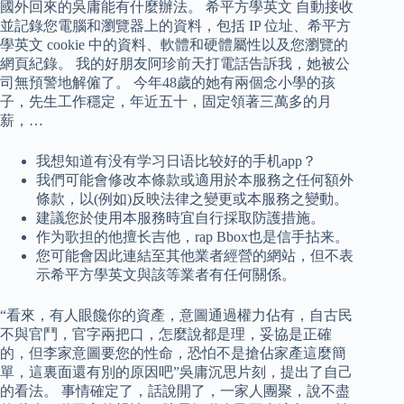
國外回來的吳庸能有什麼辦法。 希平方學英文 自動接收
並記錄您電腦和瀏覽器上的資料，包括 IP 位址、希平方
學英文 cookie 中的資料、軟體和硬體屬性以及您瀏覽的
網頁紀錄。 我的好朋友阿珍前天打電話告訴我，她被公
司無預警地解僱了。 今年48歲的她有兩個念小學的孩
子，先生工作穩定，年近五十，固定領著三萬多的月
薪，…
我想知道有没有学习日语比较好的手机app？
我們可能會修改本條款或適用於本服務之任何額外
條款，以(例如)反映法律之變更或本服務之變動。
建議您於使用本服務時宜自行採取防護措施。
作为歌担的他擅长吉他，rap Bbox也是信手拈来。
您可能會因此連結至其他業者經營的網站，但不表
示希平方學英文與該等業者有任何關係。
“看來，有人眼饞你的資產，意圖通過權力佔有，自古民
不與官鬥，官字兩把口，怎麼說都是理，妥協是正確
的，但李家意圖要您的性命，恐怕不是搶佔家產這麼簡
單，這裏面還有別的原因吧”吳庸沉思片刻，提出了自己
的看法。 事情確定了，話說開了，一家人團聚，說不盡