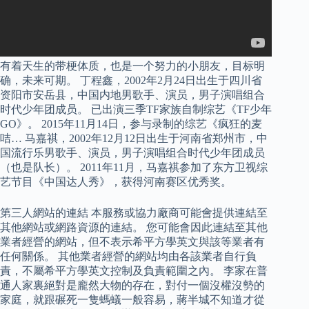
有着天生的带梗体质，也是一个努力的小朋友，目标明
确，未来可期。 丁程鑫，2002年2月24日出生于四川省
资阳市安岳县，中国内地男歌手、演员，男子演唱组合
时代少年团成员。 已出演三季TF家族自制综艺《TF少年
GO》。 2015年11月14日，参与录制的综艺《疯狂的麦
咭… 马嘉祺，2002年12月12日出生于河南省郑州市，中
国流行乐男歌手、演员，男子演唱组合时代少年团成员
（也是队长）。 2011年11月，马嘉祺参加了东方卫视综
艺节目《中国达人秀》，获得河南赛区优秀奖。
第三人網站的連結 本服務或協力廠商可能會提供連結至
其他網站或網路資源的連結。 您可能會因此連結至其他
業者經營的網站，但不表示希平方學英文與該等業者有
任何關係。 其他業者經營的網站均由各該業者自行負
責，不屬希平方學英文控制及負責範圍之內。 李家在普
通人家裏絕對是龐然大物的存在，對付一個沒權沒勢的
家庭，就跟碾死一隻螞蟻一般容易，蔣半城不知道才從