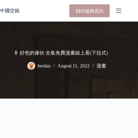
Skip
to
中國交銀
SEO服務查詢
content
🍦 好色的傢伙 全集免費漫畫線上看(下拉式)
benlau
August 11, 2022
漫畫