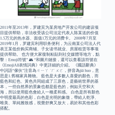
2011年至2013年，罗建宾为某房地产开发公司的建设项
目提供帮助，非法收受该公司法定代表人陈某送的价值
1.5万元的热水器、面值1万元的消费卡。 2008年7月至
2019年1月，罗建宾利用职务便利，为云南某公司法人代
表王某低价购买商铺、子女读书就业、房屋租赁等事项
提供帮助。 也方便大家復制粘貼到社交媒體等地方，點
擊：Emoji符號” 👥 “和圖片鏈接，還可以查看該符號在
《EmojiAll表情詞典》中更詳細的介紹。 《國語辭典》
中詞語“傢伙”注音為ㄐㄧㄚ ˙ㄏㄨㄛ，拼音為jiā huo，意
思是1.舊稱家具雜物。 藍色是大多數人喜愛的顏色，而
藍色和紅色、黃色共同組成了三原色，是藝術世界的基
本，一些自然界的景象也都是藍色的，例如天空和大
海，所以使用藍色會給人一種柔和感。 白色是所有顏色
中明度最高的色彩，白色是光明的象徵，帶給人乾淨、
唯美、單純雅致感，視覺舒爽又放大，易於和其他色彩
搭配。