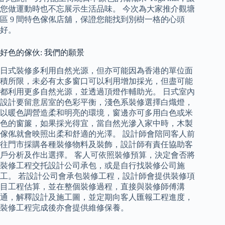
您做運動時也不忘展示生活品味。 今次為大家推介觀塘
區 9 間特色傢俬店舖，保證您能找到別樹一格的心頭
好。
好色的傢伙: 我們的願景
日式裝修多利用自然光源，但亦可能因為香港的單位面
積所限，未必有太多窗口可以利用增加採光，但盡可能
都利用更多自然光源，並透過頂燈作輔助光。 日式室內
設計要留意居室的色彩平衡，淺色系裝修選擇白熾燈，
以暖色調營造柔和明亮的環境，窗邊亦可多用白色或米
色的窗簾，如果採光得宜，當自然光滲入家中時，木製
傢俬就會映照出柔和舒適的光澤。 設計師會陪同客人前
往門市採購各種裝修物料及裝飾，設計師有責任協助客
戶分析及作出選擇。 客人可依照裝修預算，決定會否將
裝修工程交托設計公司承包，或是自行找裝修公司施
工。 若設計公司會承包裝修工程，設計師會提供裝修項
目工程估算，並在整個裝修過程，直接與裝修師傅溝
通，解釋設計及施工圖，並定期向客人匯報工程進度，
裝修工程完成後亦會提供維修保養。