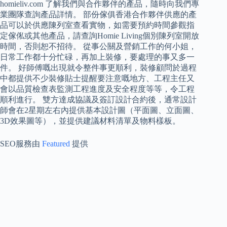
homieliv.com 了解我們與合作夥伴的產品，隨時向我們專
業團隊查詢產品詳情。 部份傢俱香港合作夥伴供應的產
品可以於供應陳列室查看實物，如需要預約時間參觀指
定傢俬或其他產品，請查詢Homie Living個別陳列室開放
時間，否則恕不招待。 從事公關及營銷工作的何小姐，
日常工作都十分忙碌，再加上裝修，要處理的事又多一
件。 好師傅嘅出現就令整件事更順利，裝修顧問於過程
中都提供不少裝修貼士提醒要注意嘅地方、工程主任又
會以品質檢查表監測工程進度及安全程度等等，令工程
順利進行。 雙方達成協議及簽訂設計合約後，通常設計
師會在2星期左右內提供基本設計圖（平面圖、立面圖、
3D效果圖等），並提供建議材料清單及物料樣板。
SEO服務由
Featured
提供