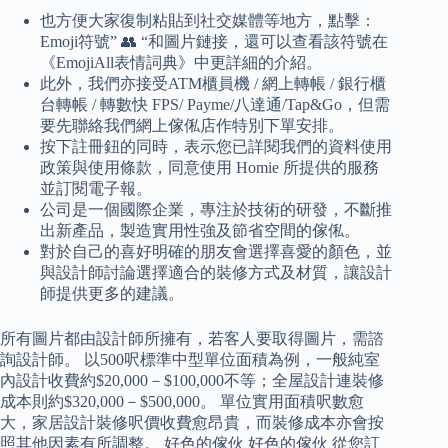
也方便大家復制粘貼到社交媒體等地方，點擊：
Emoji符號” 👥 “和圖片鏈接，還可以查看該符號在
《EmojiAll表情詞典》中更詳細的介紹。
此外，我們亦接受ATM櫃員機 / 網上轉帳 / 銀行櫃
台轉帳 / 轉數快 FPS/ Payme/八達通/Tap&Go，但需
要先聯絡我們網上傢俬店作特別下單安排。
按下註冊鈕的同時，表示您已詳閱我們的資料使用
政策與使用條款，同意使用 Homie 所提供的服務
並訂閱電子報。
公司是一個國際企業，專注於技術的研發，不斷推
出新產品，製造實用性強及節省空間的傢俬。
對於自己的喜好明確的朋友會選擇喜愛的顏色，並
與設計師討論選擇適合的裝修方式及材質，讓設計
師提供更多的建議。
所有圖片都由設計師所擁有，若客人要取得圖片，需諮
詢設計師。 以500呎標準中型單位面積為例，一般純室
內設計收費約$20,000－$100,000不等；全屋設計連裝修
成本則約$320,000－$500,000。 單位實用面積呎數愈
大，家居設計裝修呎價收費愈昂貴，而裝修成本亦會按
照其他因素有所調整。 好色的傢伙 好色的傢伙 從您訂