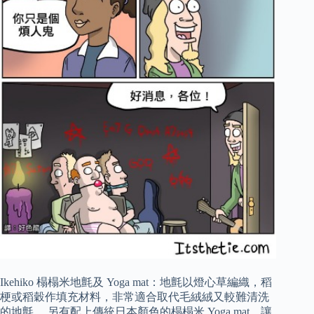
Ikehiko 榻榻米地氈及 Yoga mat：地氈以燈心草編織，稻
梗或稻穀作填充材料，非常適合取代毛絨絨又較難清洗
的地氈。 另有配上傳統日本顏色的榻榻米 Yoga mat，讓