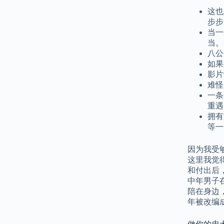
这也
步步
当一
当。
八公
如果
影片
难怪
一条
重遇
拥有
等一
因为我受
这里我觉
和付出后
中年男子
陪在身边，
年被改编成