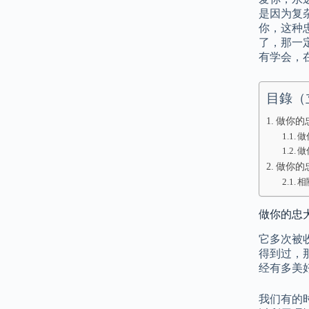
是因为复
你，这种
了，那一
有学会，
目錄（
做你的
做
做
做你的
相
做你的忠犬
它多次被
得到过，
经有多美
我们有的