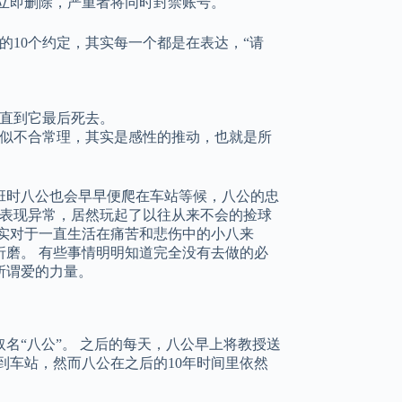
立即删除，严重者将同时封禁账号。
10个约定，其实每一个都是在表达，“请
直到它最后死去。
似不合常理，其实是感性的推动，也就是所
班时八公也会早早便爬在车站等候，八公的忠
时表现异常，居然玩起了以往从来不会的捡球
实对于一直生活在痛苦和悲伤中的小八来
磨。 有些事情明明知道完全没有去做的必
所谓爱的力量。
！
名“八公”。 之后的每天，八公早上将教授送
到车站，然而八公在之后的10年时间里依然