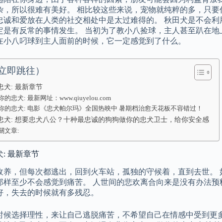
杂，所以很难有美好。 相比较这些来说，宠物就纯粹的多，只要
忠诚和爱放在人类的社交相处中是太过难得的。 秋田犬是不会利
定是有反常的事情发生。 当初为了教小八捡球，主人甚至趴在地
在小八叼球到主人面前的时候，它一定感觉到了什么。
立即跳往）
忠犬: 最新章节
你的忠犬: 最新网址：www.qiuyelou.com
你的忠犬: 电影《忠犬帕尔玛》全国热映中 暑期档治愈天花板不容错过！
忠犬: 想要忠犬八公？十种最忠诚的狗狗做你的忠犬卫士，给你安全感
關文章:
: 最新章节
收养，但每次都逃出，回到火车站，孤独的守候着，直到去世。 
那样至少不会感觉到痛苦。 人世间的悲欢离合向来是没有办法预
好，失去的时候就有多残忍。
时候选择理性，来让自己逃脱痛苦，不希望自己在情感中受到更