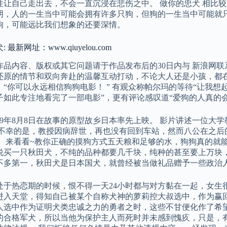
性让自己走出去，不会一直沉浸在悲伤之中。 做你的忠犬 相比
阴，人的一生当中可能会拥有许多只狗，但狗的一生当中可能就只
狗，可能远比我们想象的还要深情。
 最新网址：www.qiuyelou.com
作品内容、版权或其它问题请于作品发布后的30日内与 新浪网联
还原的情节和双向奔赴的温馨互动打动，不论大人还是小孩，都
，“你可以永远相信狗狗电影！ ” 有观众称帕尔玛的等待“让我想
子如此专注地看完了一部电影”，更有评论感叹道“爱狗的人真的会
09年8月8日在故事的原型故乡日本率先上映。 影片讲述一位大学
 不幸的是，教授因病辞世，再也没有回到车站，然而八公在之后
。 来看看~教你正确的摸狗方式五天粮和足够的水，狗狗真的就
说买一只秋田犬，不纯的品种都要几千块，纯种的甚至要上万块，
不多第一，秋田犬是日本国犬，就曾经被当做礼品赠予一些政治
处于热恋期的时候，恨不得一天24小时都与对方黏在一起，女生
进入天堂，得知自己被某个自称犬神的萝莉控大叔选中，作为赢
人选中作为证明犬类忠诚之力的勇者之时，这些不甘便化作了希望
的合格军犬，所以当他为保护主人而死时并未感到愧疚，只是，有