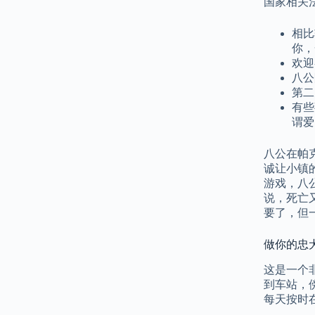
国家相关
相比
你，
欢迎
八公
第二
有些
谓爱
八公在帕
诚让小镇
游戏，八
说，死亡
要了，但
做你的忠
这是一个
到车站，
每天按时