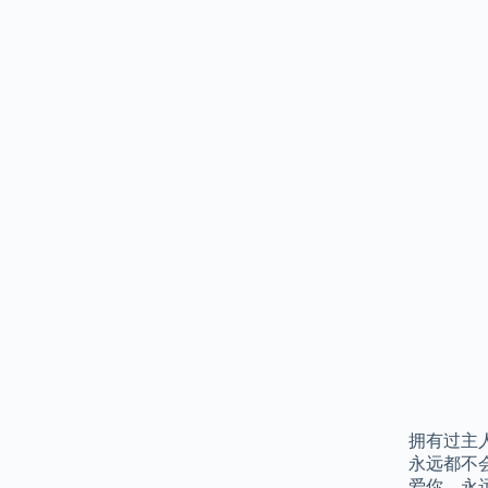
拥有过主
永远都不
爱你，永