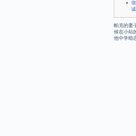
做
诚
帕克的妻
候在小站
他中学暗