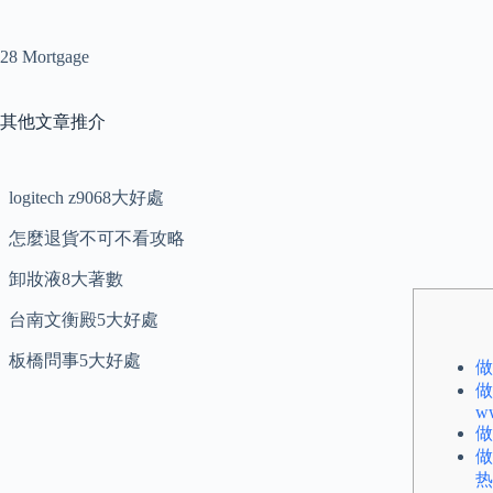
28 Mortgage
其他文章推介
logitech z9068大好處
怎麼退貨不可不看攻略
卸妝液8大著數
台南文衡殿5大好處
板橋問事5大好處
做
做
ww
做
做
热