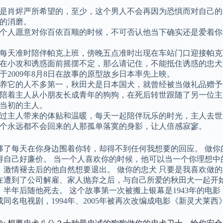
是肖烬严所希望的，至少，这个男人不会再因为恐惧而对自己的
的消磨。
个人愿意对你百依百顺的时候，不可否认他当下确实还是爱着你
每天准时陪伴帕克上班，傍晚五点准时出现在车站门口迎接帕克
在小攻和诱惑面前摇摆不定，那么请记住，不能抵住诱惑的忠犬
于2009年8月8日在故事的原型故乡日本率先上映。
养它的人不多第一，秋田犬是日本国犬，就曾经被当做礼品赠予
陪着主人从小朋友长成青年的狗狗，在死后转世跟随了另一位主
当初的主人。
过主人带来的体贴和温暖，每天一起陪伴玩乐的时光，主人去世
个永远都不会回来的人那孤单落寞的身影，让人倍感寂寥。
够了每天在你身边围着你转，却得不到任何我想要的回应。 做你
得自己好廉价。 当一个人喜欢你的时候，他可以当一个你理想中
，激情褪去后的他自然想要退出。 做你的忠犬 只要是我喜欢做
在遭到了公司解雇、家人抛弃之后，与自己所爱的秋田犬一起开
半年后随他死去。 这个故事第一次被搬上银幕是1943年的电影《
同名电视剧，1994年、2005年被再次改编成电影《新灵犬莱西