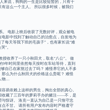
较人来说，狗狗的一生是比较短暂的，只有十
有这么一个主人。 所以很多时候，被我们
系。 电影上映后收获了无数好评，观众被电
在电影中找到了触动自己的治愈点，自发地为
起了每天等我下班的毛孩子”，也有家长说“难
哭”。
教授收养了一只小秋田犬，取名“八公”。 做
的9年时间里依然每天按时在车站等待，直到
能够自己在家熬过去了吗？ 难怪养它的人不多
那么为什么秋田犬的价格这么贵呢？ 难怪
人物…
很容易依赖上这样的男生，掏出全部的真心。
回收藏了三百年的萝莉手办的赌注——不，是
与惊讶。 洛克一直认为自己是一只恪守忠
点不甘。 请所有用户发布内容时严格遵守