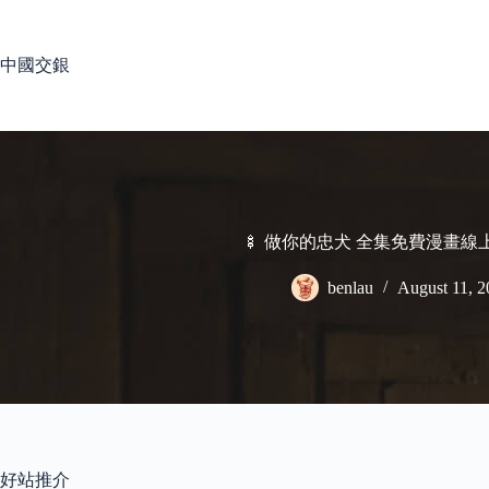
Skip
to
content
中國交銀
🍢 做你的忠犬 全集免費漫畫線
benlau
August 11, 2
好站推介