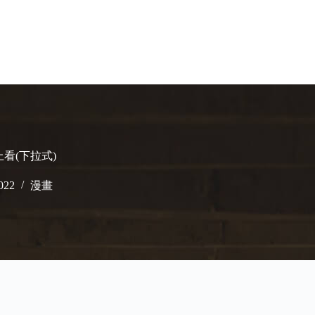
上看(下拉式)
022
漫畫