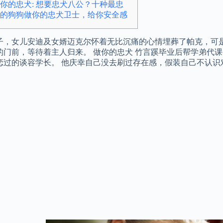
你的忠犬: 想要忠犬八公？十种最忠
的狗狗做你的忠犬卫士，给你安全感
子，女儿安迪及女婿迈克尔怀着无比沉痛的心情埋葬了帕克，可
的门前，等待着主人归来。 做你的忠犬 竹言蹊毕业后帮学弟代
恋过的谈容学长。 他庆幸自己没去刷过存在感，假装自己不认识