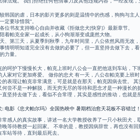
法律法规。 我们拒绝任何色情暴力及其他违规内容，一经发现，
较韩国的虐，日本的影片更多的则是温情中的伤感，狗狗与主人的
一定要珍惜我”。
各位书友支持唯心自由并收藏《拒做忠犬[快穿]》最新章节。
陪着帕克全家一起成长，从小狗渐渐变成庞然大物。
天、第三天，从夏季到秋季，九年时间里，八公依然风雨无改，
事情明明知道完全没有去做的必要了，但一直坚持去做下去，看
的力量。
克的呵护下慢慢长大，帕克上班时八公会一直把他送到车站，下
的人家对它更加疼爱。 做你的忠犬 有一天，八公在帕克要上班
公的表现让帕克非常满意，可是就是在那天，帕克因病去世。 其
又何尝不是一种解脱，而无穷无尽的等待和思念才是一种漫长的折
一直坚持去做下去，看似不合常理，其实是感性的推动，也就是
犬: 电影《忠犬帕尔玛》全国热映中 暑期档治愈天花板不容错过
非常感人的真实故事，讲述一名大学教授收养了一只小秋田犬，取
傍晚等待教授一起回家。 不幸的是，教授因病辞世，再也没有回
在车站等待，直到最后死去。