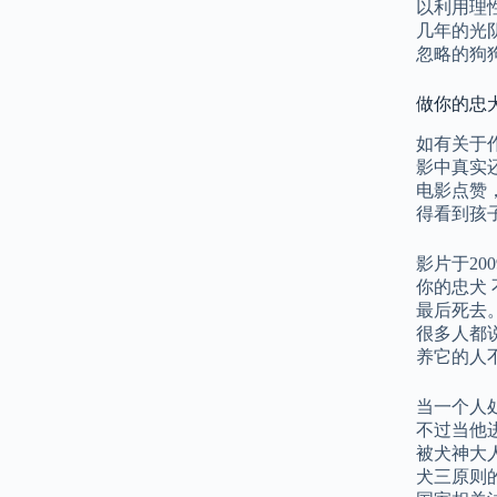
以利用理
几年的光
忽略的狗
做你的忠犬:
如有关于
影中真实
电影点赞
得看到孩
影片于20
你的忠犬
最后死去
很多人都
养它的人
当一个人
不过当他
被犬神大
犬三原则