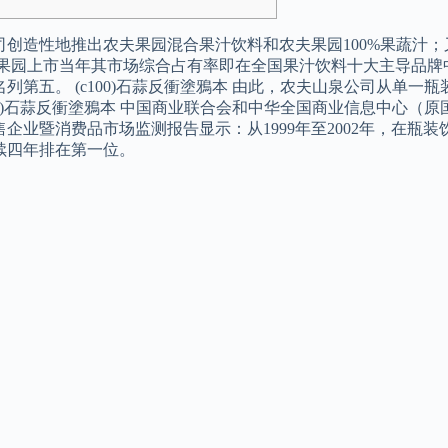
年公司创造性地推出农夫果园混合果汁饮料和农夫果园100%果蔬
夫果园上市当年其市场综合占有率即在全国果汁饮料十大主导品牌中
名列第五。 (c100)石蒜反衝塗鴉本 由此，农夫山泉公司从单
c100)石蒜反衝塗鴉本 中国商业联合会和中华全国商业信息中心
售企业暨消费品市场监测报告显示：从1999年至2002年，在瓶
续四年排在第一位。