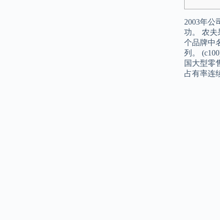
2003
功。 农
个品牌中
列。 (
国大型零
占有率连