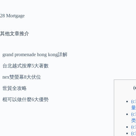
28 Mortgage
其他文章推介
grand promenade hong kong詳解
台北越式按摩5大著數
nex雙螢幕8大伏位
世貿全攻略
棍可以做什麼6大優勢
(
量
(
类
(
(