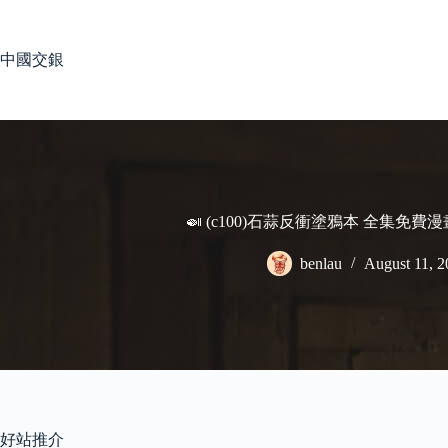
Skip
to
content
中國交銀
🍛 (c100)石蒜反衝塗鴉本 全集免費
benlau
August 11, 2
好站推介