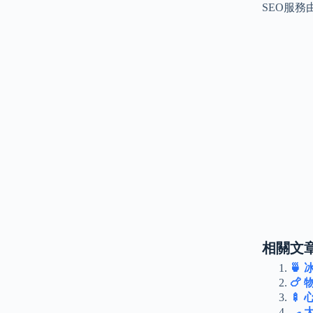
SEO服務
相關文章
🍵 
🍗
🍢
🍳