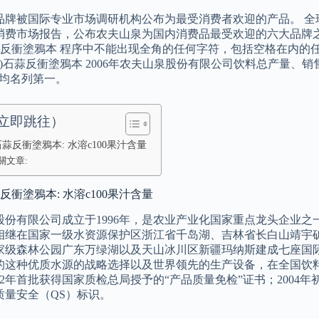
品牌被国际专业市场调研机构公布为最受消费者欢迎的产品。 全
消费市场报告，公布农夫山泉为国内消费品最受欢迎的六大品牌
0)石蒜反衝塗鴉本 程序中不能出现全角的任何字符，包括空格在内
100)石蒜反衝塗鴉本 2006年农夫山泉股份有限公司饮料总产量
中均名列第一。
立即跳往）
0)石蒜反衝塗鴉本: 水溶c100果汁含量
關文章:
石蒜反衝塗鴉本: 水溶c100果汁含量
份有限公司成立于1996年，是农业产业化国家重点龙头企业之一。 (
相继在国家一级水资源保护区浙江省千岛湖、吉林省长白山靖宇
家级森林公园广东万绿湖以及天山冰川区新疆玛纳斯建成七座国
的这种优质水源的战略选择以及世界领先的生产设备，在全国饮料
02年首批获得国家质检总局授予的“产品质量免检”证书；200
质量安全（QS）标识。