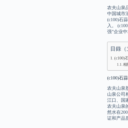
农夫山泉
中国城市
(c10
入。 (c
强”企业
目錄（
(c10
相
(c100)
农夫山泉股
山泉公司
江口、国
农夫山泉
然水在20
证和产品