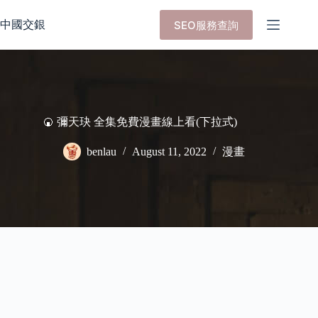
Skip
to
中國交銀
SEO服務查詢
content
🍘 彌天玦 全集免費漫畫線上看(下拉式)
benlau
August 11, 2022
漫畫