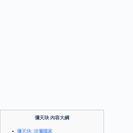
彌天玦 內容大綱
彌天玦: 須彌國家