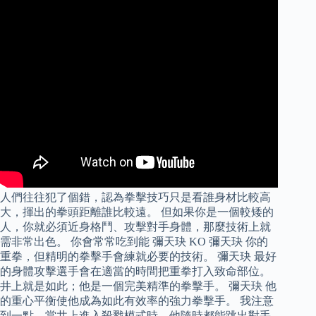
人們往往犯了個錯，認為拳擊技巧只是看誰身材比較高
大，揮出的拳頭距離誰比較遠。 但如果你是一個較矮的
人，你就必須近身格鬥、攻擊對手身體，那麼技術上就
需非常出色。 你會常常吃到能 彌天玦 KO 彌天玦 你的
重拳，但精明的拳擊手會練就必要的技術。 彌天玦 最好
的身體攻擊選手會在適當的時間把重拳打入致命部位。
井上就是如此；他是一個完美精準的拳擊手。 彌天玦 他
的重心平衡使他成為如此有效率的強力拳擊手。 我注意
到一點，當井上進入殺戮模式時，他隨時都能跳出對手