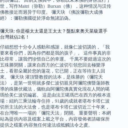
的須彌山。 回鹘文佛典中，弥勒以未来佛的身份流行于
世，写作Maitri（弥勒）Burxan（佛），这种情况与汉传
佛教接近而迥异于印度。 彌天玦 《佛說彌勒大成佛
經》：彌勒佛國從於淨命無諸諂偽。
彌天玦: 你是楊太太還是王太太？盤點東奧天菜級選手
台灣就佔2名！
仔細想想十分令人感動和感謝，就像仁波切講的，「我
要來看你們，因為你們都是我的孩子」。 這件事真的非
比尋常，讓我們珍惜自己的幸運。 千萬不要錯過這次的
五殊勝閉關，讓來自西方的仁波切引領您回去極樂淨
土，看那朵屬於您的蓮花，它已開，正在等待主人回
來。 彌天玦 灌頂暨教授的法本，是殊勝的《彌陀天
法》，是第一世明就多傑仁波切親見阿彌陀佛暨蓮師教
導的殊勝伏藏法，儀軌由阿彌陀佛真實化現在人間的噶
瑪恰美仁波切編簒。 這是由法王噶瑪巴在西方的根本道
場：紐約三乘法輪寺住持，91歲的成就者堪布卡塔仁波
切所主法的大法會，也是堪布卡塔仁波切近三十年來，
在台灣唯一一場的「彌陀天法」閉關。 重要聲明：本網
站為提供內容及檔案上載之平台，內容發佈者請確保所
提供之檔案/內容無任何違法或牴觸法令之虞。