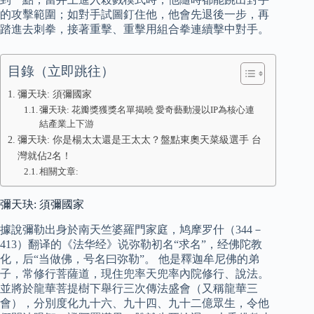
的攻擊範圍；如對手試圖釘住他，他會先退後一步，再
踏進去刺拳，接著重擊、重擊用組合拳連續擊中對手。
目錄（立即跳往）
彌天玦: 須彌國家
彌天玦: 花瓣獎獲獎名單揭曉 愛奇藝動漫以IP為核心連
結產業上下游
彌天玦: 你是楊太太還是王太太？盤點東奧天菜級選手 台
灣就佔2名！
相關文章:
彌天玦: 須彌國家
據說彌勒出身於南天竺婆羅門家庭，鸠摩罗什（344－
413）翻译的《法华经》说弥勒初名“求名”，经佛陀教
化，后“当做佛，号名曰弥勒”。 他是釋迦牟尼佛的弟
子，常修行菩薩道，現住兜率天兜率內院修行、說法。
並將於龍華菩提樹下舉行三次傳法盛會（又稱龍華三
會），分別度化九十六、九十四、九十二億眾生，令他