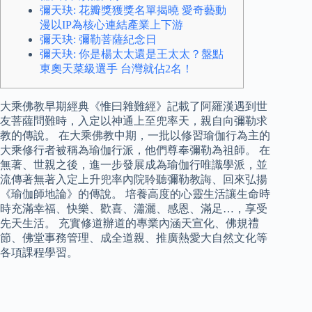
彌天玦: 花瓣獎獲獎名單揭曉 愛奇藝動
漫以IP為核心連結產業上下游
彌天玦: 彌勒菩薩紀念日
彌天玦: 你是楊太太還是王太太？盤點
東奧天菜級選手 台灣就佔2名！
大乘佛教早期經典《惟曰雜難經》記載了阿羅漢遇到世
友菩薩問難時，入定以神通上至兜率天，親自向彌勒求
教的傳說。 在大乘佛教中期，一批以修習瑜伽行為主的
大乘修行者被稱為瑜伽行派，他們尊奉彌勒為祖師。 在
無著、世親之後，進一步發展成為瑜伽行唯識學派，並
流傳著無著入定上升兜率內院聆聽彌勒教誨、回來弘揚
《瑜伽師地論》的傳說。 培養高度的心靈生活讓生命時
時充滿幸福、快樂、歡喜、瀟灑、感恩、滿足…，享受
先天生活。 充實修道辦道的專業內涵天宣化、佛規禮
節、佛堂事務管理、成全道親、推廣熱愛大自然文化等
各項課程學習。