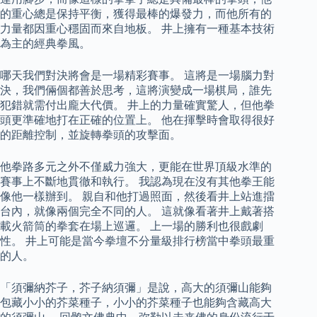
的重心總是保持平衡，獲得最棒的爆發力，而他所有的
力量都因重心穩固而來自地板。 井上擁有一種基本技術
為主的經典拳風。
哪天我們對決將會是一場精彩賽事。 這將是一場腦力對
決，我們倆個都善於思考，這將演變成一場棋局，誰先
犯錯就需付出龐大代價。 井上的力量確實驚人，但他拳
頭更準確地打在正確的位置上。 他在揮擊時會取得很好
的距離控制，並旋轉拳頭的攻擊面。
他拳路多元之外不僅威力強大，更能在世界頂級水準的
賽事上不斷地貫徹和執行。 我認為現在沒有其他拳王能
像他一樣辦到。 親自和他打過照面，然後看井上站進擂
台內，就像兩個完全不同的人。 這就像看著井上戴著搭
載火箭筒的拳套在場上巡邏。 上一場的勝利也很戲劇
性。 井上可能是當今拳壇不分量級排行榜當中拳頭最重
的人。
「須彌納芥子，芥子納須彌」是說，高大的須彌山能夠
包藏小小的芥菜種子，小小的芥菜種子也能夠含藏高大