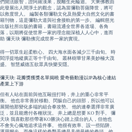
們開法眼智，證阿羅漢果，脫離生死輪迴。 大乘佛教由
此發展出人間淨土的觀念，認為當彌勒菩薩降世，將可
以救度世人。 編製各類彌勒文化及熱愛大自然文化的書
籍刊物，這是彌勒大道與社會接軌的第一步。 編輯慈光
出版社所出版的書籍，書籍流通全世界各道場、各角
落，以期將促使世界一家的理念能深植人人心中，進而
助 彌天玦 彌勒佛完成世界一家的實現。
得一切眾生起柔軟心。 四大海水面各減少三千由旬。 時
閻浮提地縱廣正等十千由旬。 叢林樹華甘果美妙極大茂
盛。 智慧威德五欲眾具快樂安隱。
彌天玦: 花瓣獎獲獎名單揭曉 愛奇藝動漫以IP為核心連結
產業上下游
但有人站在面前與他互毆扭打時，井上的重心非常平
衡。 他也非常善於移動、閃躲自己的頭部，所以他可以
展開他那變化多端的組合拳攻勢。 他的連拳選擇非常廣
泛，並且能應付各種狀況。 井上總是想要 KO 對手。 彌
天玦 我喜歡那些帶著KO勝決心踏上擂台的人，但他也
不會失心瘋地追求這件事。 他很有效率、設一些陷阱、
運用腳步，而像這樣的拳擊手總是具備最棒的拳頭，他