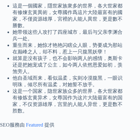
這是一個國家，隱世家族衆多的世界，各大世家都
有修煉玄黃異術，女尊國作爲這片大陸最富有的國
家，不僅資源雄厚，宮裡的人能人異世，更是數不
勝數。
她带领这些人攻打了四座城市，最后与父亲李渊合
兵一处。
重生而来，她惊才艳艳闪瞎众人眼，势要成为那站
在巅峰之人，却不料，惹上一只腹黑妖孽！
就算是没有孩子，也不会影响两人的感情，奥斯卡
还是把她宠成了公主，如今两人依然恩爱如初，羡
煞旁人。
他自圣域而来，看似温柔，实则冷漠腹黑，一眼识
明珠，倾尽所有温柔，对她誓不放手。
这是一个国家，隐世家族众多的世界，各大世家都
有修炼玄黄异术，女尊国作为这片大陆最富有的国
家，不仅资源雄厚，宫里的人能人异世，更是数不
胜数。
SEO服務由
Featured
提供