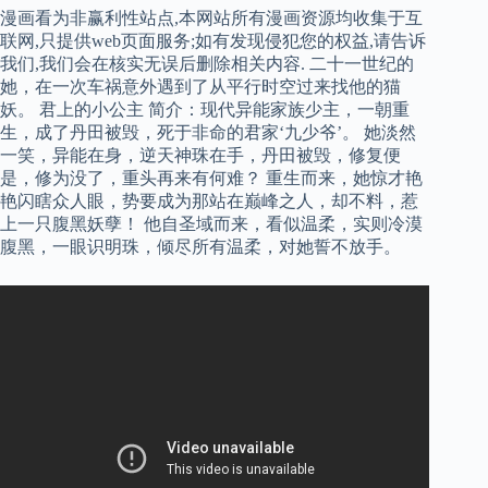
漫画看为非赢利性站点,本网站所有漫画资源均收集于互
联网,只提供web页面服务;如有发现侵犯您的权益,请告诉
我们,我们会在核实无误后删除相关内容. 二十一世纪的
她，在一次车祸意外遇到了从平行时空过来找他的猫
妖。 君上的小公主 简介：现代异能家族少主，一朝重
生，成了丹田被毁，死于非命的君家‘九少爷’。 她淡然
一笑，异能在身，逆天神珠在手，丹田被毁，修复便
是，修为没了，重头再来有何难？ 重生而来，她惊才艳
艳闪瞎众人眼，势要成为那站在巅峰之人，却不料，惹
上一只腹黑妖孽！ 他自圣域而来，看似温柔，实则冷漠
腹黑，一眼识明珠，倾尽所有温柔，对她誓不放手。