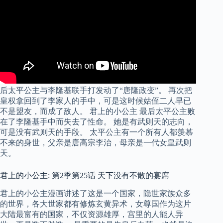
后太平公主与李隆基联手打发动了“唐隆政变”。 再次把
皇权拿回到了李家人的手中，可是这时候姑侄二人早已
不是盟友，而成了敌人。 君上的小公主 最后太平公主败
在了李隆基手中而失去了性命。 她是有武则天的志向，
可是没有武则天的手段。 太平公主有一个所有人都羡慕
不来的身世，父亲是唐高宗李治，母亲是一代女皇武则
天。
君上的小公主: 第2季第25话 天下没有不散的宴席
君上的小公主漫画讲述了这是一个国家，隐世家族众多
的世界，各大世家都有修炼玄黄异术，女尊国作为这片
大陆最富有的国家，不仅资源雄厚，宫里的人能人异