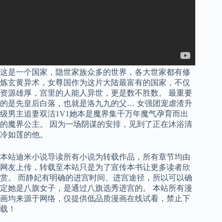
这是一个国家，隐世家族众多的世界，各大世家都有修
炼玄黄异术，女尊国作为这片大陆最富有的国家，不仅
资源雄厚，宫里的人能人异世，更是数不胜数。 最重要
的是先皇后白落，也就是洛九九的父… 女强团宠虐渣升
级男主追妻双洁1V1她本是魔界集千万年魔气孕育而出
的魔界公主。 因为一场阴谋的安排，见到了正在沐浴清
冷如莲的他。
本站迪米小说导读所有小说为转载作品，所有章节均由
网友上传，转载至本站只是为了宣传本书让更多读者欣
赏。 而静妃有明确的进宫时间、进宫途径，所以可以确
定她是八旗女子，是通过八旗选秀进宫的。 本站所有漫
画均来源于网络，仅提供低品质漫画在线试看，禁止下
载！