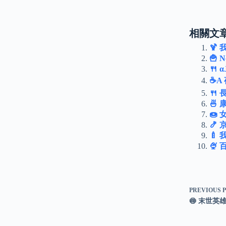
相關文章
🍹
🍟 
🍴
☕A
🍴
🍜
🍩
🍤
🍼
🍨
PREVIOUS
🍥 末世英