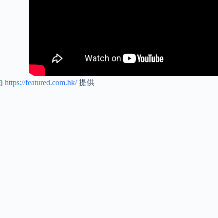
由
https://featured.com.hk/
提供