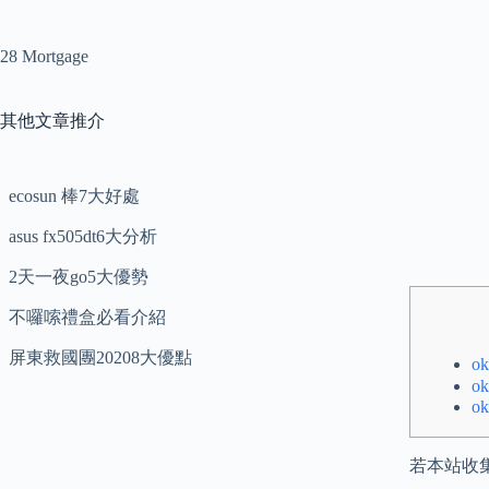
28 Mortgage
其他文章推介
ecosun 棒7大好處
asus fx505dt6大分析
2天一夜go5大優勢
不囉嗦禮盒必看介紹
屏東救國團20208大優點
ok
ok
ok
若本站收集