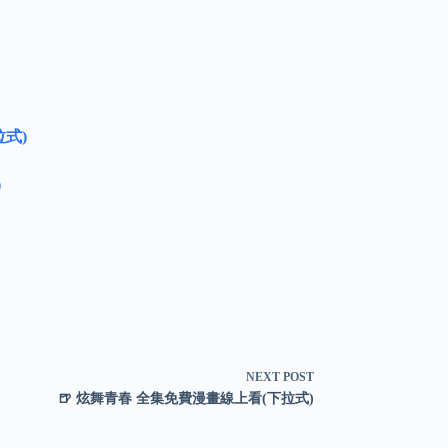
式)
)
NEXT
POST
🍺 炫舞青春 全集免費漫畫線上看(下拉式)