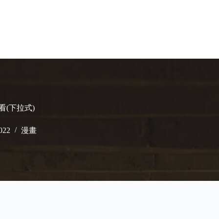
上看(下拉式)
022
漫畫